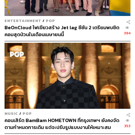
ENTERTAINMENT
/
POP
BeOnCloud ไฟเขียวสร้าง Jet lag ซีซัน 2 เตรียมพบซิต
394
คอมสุดป่วนในเดือนเมษายนนี้
MUSIC
/
POP
คอนเสิร์ต BamBam HOMETOWN ที่กรุงเทพฯ ยังคงจัด
353
ตามกำหนดการเดิม แต่จะปรับรูปแบบงานให้เหมาะสม