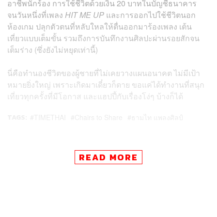
อาชีพนักร้อง การใช้ชีวิตด้วยเงิน 20 บาทในบัญชีธนาคาร
จนวันหนึ่งที่เพลง
HIT ME UP
และการออกไปใช้ชีวิตนอก
ห้องเกม ปลุกตัวตนที่หลับใหลให้ตื่นออกมาร้องเพลง เต้น
เที่ยวแบบเต็มขั้น รวมถึงการบันทึกงานศิลปะผ่านรอยสักจน
เต็มร่าง (ซึ่งยังไม่หยุดเท่านี้)
นี่คือทำนองชีวิตของผู้ชายที่ไม่เคยวางแผนอนาคต ไม่มีเป้า
หมายยิ่งใหญ่ เพราะเกิดมาเดี๋ยวก็ตาย ขอแค่ได้ทำงานที่สนุก
เที่ยวทุกครั้งที่มีโอกาส และแฮปปี้กับเรื่องโง่ๆ บ้างก็ได้
TAGS:
TIMETHAI
Chairs to Share
ธามไท แพลงศิลป์
READ MORE
5.9K