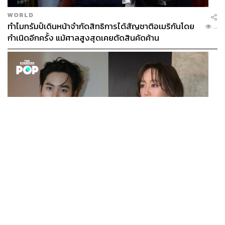
WORLD
ทำไมทรัมป์เดินหน้าจำกัดสิทธิการได้สัญชาติอเมริกันโดย
...
กำเนิดอีกครั้ง แม้ศาลสูงสุดเคยตัดสินคัดค้าน
ENTERTAINMENT
เก้า นพเก้า และ พาย รินรดา เตรียมร่วมงานกันใน ‘รสกาล
...
Enchanted Taste In Time’