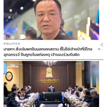
POLITICS
นายกฯ สั่งเข้มพกปืนนอกเคหสถาน ชี้ไม่ใช่เจ้าหน้าที่มีโทษ
...
อุกฉกรรจ์ ปืนถูกขโมยก่อเหตุ เจ้าของร่วมรับผิด