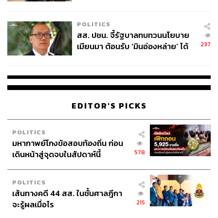
ไทยพลัส’ เฟส 2 รอประเมินความ
เหมาะสม
POLITICS
สส. ปชน. จี้รัฐบาลทบทวนนโยบาย
237
เมียนมา ต้อนรับ ‘มินอ่องหล่าย’ ได้
แค่สัญญาว่างเปล่า
EDITOR'S PICKS
POLITICS
มหากาพย์โกงข้อสอบท้องถิ่น ก่อน
578
เดินหน้าสู่จุดจบในสัปดาห์นี้
POLITICS
เส้นทางคดี 44 สส. ในชั้นศาลฎีกา
215
จะรู้ผลเมื่อไร