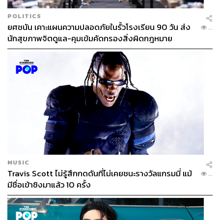
POLITICS
ยศชนัน เคาะแผนความปลอดภัยในรั้วโรงเรียน 90 วัน ส่ง
...
นักสุขภาพจิตดูแล-คุมเข้มคัดกรองสิ่งผิดกฎหมาย
MUSIC
Travis Scott ไม่รู้สึกกดดันที่ไม่เคยชนะรางวัลแกรมมี่ แม้
...
มีชื่อเข้าชิงมาแล้ว 10 ครั้ง