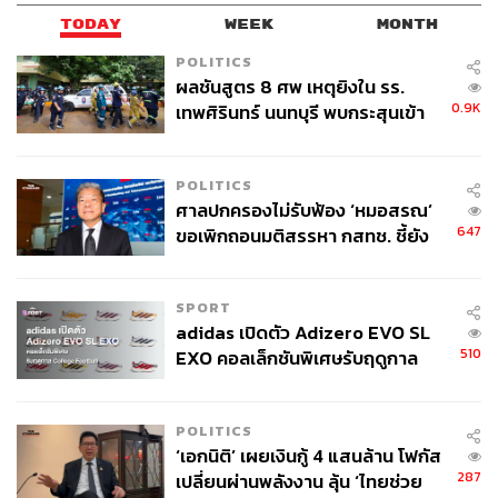
TODAY
WEEK
MONTH
POLITICS
ผลชันสูตร 8 ศพ เหตุยิงใน รร.
0.9K
เทพศิรินทร์ นนทบุรี พบกระสุนเข้า
จุดสำคัญ ‘ศีรษะ-หน้าอก’ ครูถูกยิง
4 นัด จากระยะไกล
POLITICS
ศาลปกครองไม่รับฟ้อง ‘หมอสรณ’
647
ขอเพิกถอนมติสรรหา กสทช. ชี้ยัง
ไม่ใช่ผู้เดือดร้อนเสียหาย
SPORT
adidas เปิดตัว Adizero EVO SL
510
EXO คอลเล็กชันพิเศษรับฤดูกาล
College Football
POLITICS
‘เอกนิติ’ เผยเงินกู้ 4 แสนล้าน โฟกัส
287
เปลี่ยนผ่านพลังงาน ลุ้น ‘ไทยช่วย