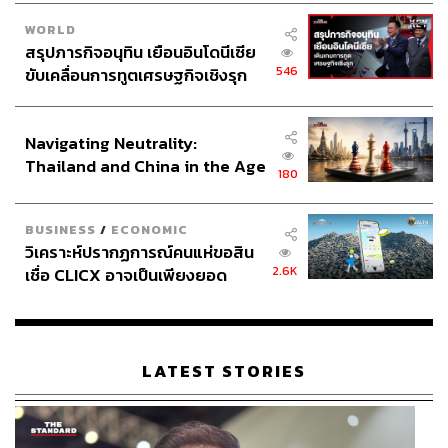
WORLD
สรุปภารกิจอนุทิน เยือนอินโดนีเซีย
546
ขับเคลื่อนการทูตเศรษฐกิจเชิงรุก
ประกาศหุ้นส่วนยุทธศาสตร์ไทย –
อินโดนีเซีย
Navigating Neutrality:
Thailand and China in the Age
180
of a New Global Order
BUSINESS
/
ECONOMIC
วิเคราะห์ปรากฏการณ์คนแห่ขอสิน
2.6K
เชื่อ CLICX อาจเป็นเพียงยอด
ภูเขาน้ำแข็ง ของปัญหาหนี้ครัว
เรือนไทยที่ถูกซุกไว้
LATEST STORIES