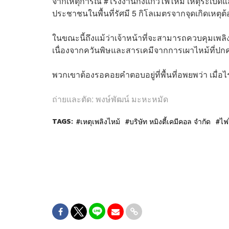
จากเหตุการณ์ #โรงงานกิ่งแก้วไฟไหม้ เหตุระเบิด
ประชาชนในพื้นที่รัศมี 5 กิโลเมตรจากจุดเกิดเหตุ
ในขณะนี้ถึงแม้ว่าเจ้าหน้าที่จะสามารถควบคุมเพลิงไห
เนื่องจากควันพิษและสารเคมีจากการเผาไหม้ที่ปก
พวกเขาต้องรอคอยคำตอบอยู่ที่พื้นที่อพยพว่า เมื
ถ่ายและตัด: พงษ์พัฒน์ มะหะหมัด
TAGS:
เหตุเพลิงไหม้
บริษัท หมิงตี้เคมีคอล จำกัด
ไฟไ