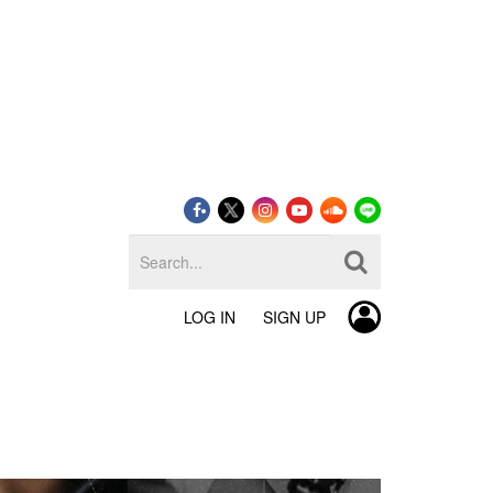
LOG IN
SIGN UP