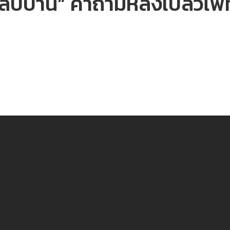
กลับบ้าน” คำถามหลังเปลวไฟที