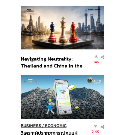
เศรษฐกิจเชิงรุก ประกาศหุ้น
ส่วนยุทธศาสตร์ไทย –
อินโดนีเซีย
Navigating Neutrality:
146
Thailand and China in the
Age of a New Global
Order
BUSINESS
/
ECONOMIC
2.4K
วิเคราะห์ปรากฏการณ์คนแห่