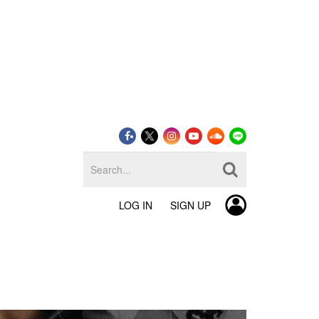
LOG IN
SIGN UP