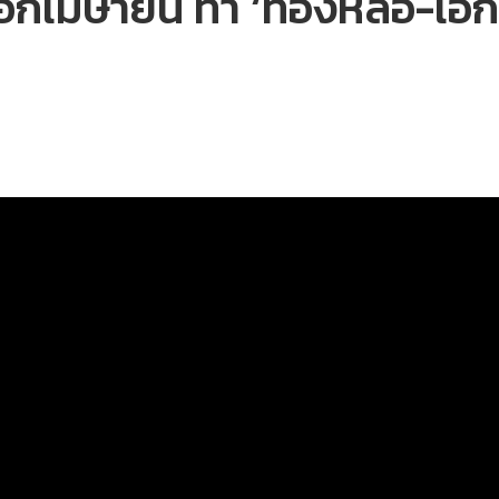
อกเมษายน ทำ ‘ทองหล่อ-เอกมั