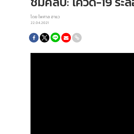
ชมคลิป: โควิด-19 ระล
โดย
ไพศาล ฮาแว
22.04.2021