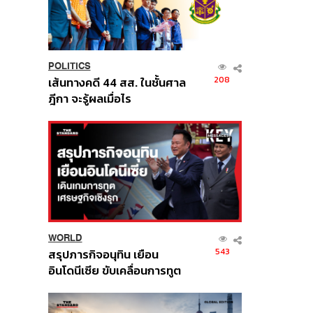
POLITICS
208
เส้นทางคดี 44 สส. ในชั้นศาล
ฎีกา จะรู้ผลเมื่อไร
WORLD
543
สรุปภารกิจอนุทิน เยือน
อินโดนีเซีย ขับเคลื่อนการทูต
เศรษฐกิจเชิงรุก ประกาศหุ้น
ส่วนยุทธศาสตร์ไทย –