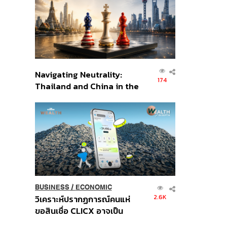
อินโดนีเซีย
Navigating Neutrality:
174
Thailand and China in the
Age of a New Global
Order
BUSINESS
/
ECONOMIC
2.6K
วิเคราะห์ปรากฏการณ์คนแห่
ขอสินเชื่อ CLICX อาจเป็น
เพียงยอดภูเขาน้ำแข็ง ของ