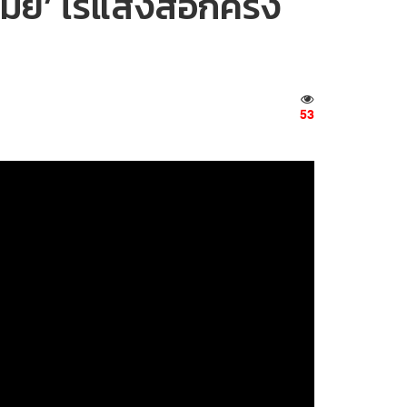
ย’ ไร้แสงสีอีกครั้ง
53