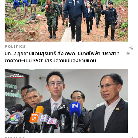
POLITICS
มท. 2 ลุยชายแดนสุรินทร์ สั่ง กฟภ. ขยายไฟฟ้า ‘ปราสาท
...
ตาควาย–เนิน 350’ เสริมความมั่นคงชายแดน
POLITICS