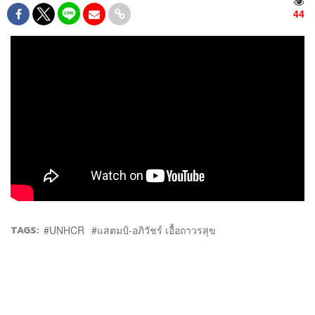
44
TAGS:
UNHCR
แสตมป์-อภิวัชร์ เอื้อถาวรสุข