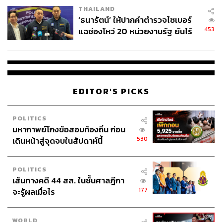
THAILAND
‘ธนารัตน์’ ให้ปากคำตำรวจไซเบอร์
453
แฉช่องโหว่ 20 หน่วยงานรัฐ ยันไร้
นัยทางการเมือง
EDITOR'S PICKS
POLITICS
มหากาพย์โกงข้อสอบท้องถิ่น ก่อน
530
เดินหน้าสู่จุดจบในสัปดาห์นี้
POLITICS
เส้นทางคดี 44 สส. ในชั้นศาลฎีกา
177
จะรู้ผลเมื่อไร
WORLD