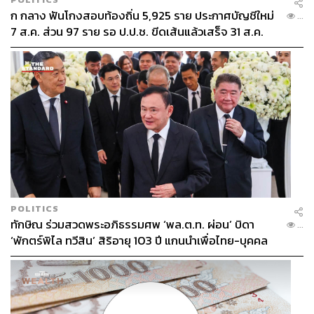
ก กลาง ฟันโกงสอบท้องถิ่น 5,925 ราย ประกาศบัญชีใหม่
...
7 ส.ค. ส่วน 97 ราย รอ ป.ป.ช. ขีดเส้นแล้วเสร็จ 31 ส.ค.
POLITICS
ทักษิณ ร่วมสวดพระอภิธรรมศพ ‘พล.ต.ท. ผ่อน’ บิดา
...
‘พักตร์พิไล ทวีสิน’ สิริอายุ 103 ปี แกนนำเพื่อไทย-บุคคล
หลากวงการร่วมอาลัย