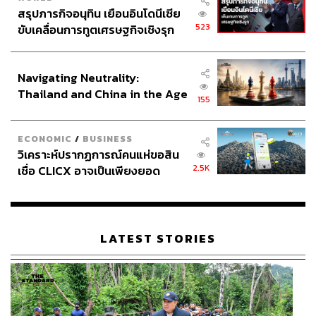
สรุปภารกิจอนุทิน เยือนอินโดนีเซีย
523
ขับเคลื่อนการทูตเศรษฐกิจเชิงรุก
ประกาศหุ้นส่วนยุทธศาสตร์ไทย –
อินโดนีเซีย
Navigating Neutrality:
Thailand and China in the Age
155
of a New Global Order
ECONOMIC
/
BUSINESS
วิเคราะห์ปรากฏการณ์คนแห่ขอสิน
2.5K
เชื่อ CLICX อาจเป็นเพียงยอด
ภูเขาน้ำแข็ง ของปัญหาหนี้ครัว
เรือนไทยที่ถูกซุกไว้
LATEST STORIES