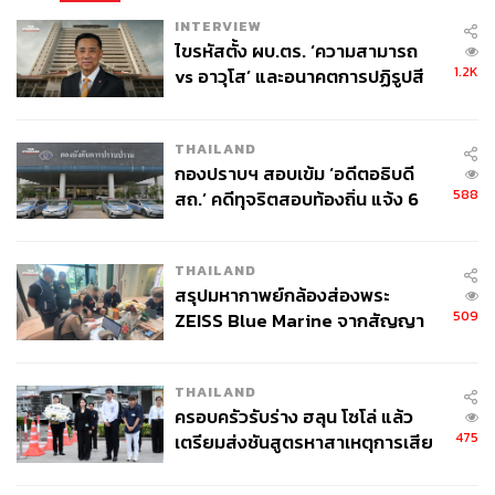
INTERVIEW
ไขรหัสตั้ง ผบ.ตร. ‘ความสามารถ
1.2K
vs อาวุโส’ และอนาคตการปฏิรูปสี
กากี กับ พล.ต.อ. เอก อังสนานนท์
THAILAND
กองปราบฯ สอบเข้ม ‘อดีตอธิบดี
588
สถ.’ คดีทุจริตสอบท้องถิ่น แจ้ง 6
ข้อหาหนัก จ่อชง ป.ป.ช. 12 ส.ค. นี้
THAILAND
สรุปมหากาพย์กล้องส่องพระ
509
ZEISS Blue Marine จากสัญญา
ผลิต 8.3 ล้าน สู่ข้อพิพาท ‘มา
เวลล์ฯ’ ฟ้อง ‘โทน บางแค’ ผิดนัด
THAILAND
จ่ายหนี้-แอบระบุแบรนด์
ครอบครัวรับร่าง ฮลุน โซโล่ แล้ว
475
เตรียมส่งชันสูตรหาสาเหตุการเสีย
ชีวิต