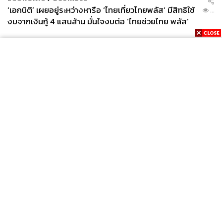
‘เอกนิติ’ เผยอยู่ระหว่างหารือ ‘ไทยเที่ยวไทยพลัส’ มีสิทธิใช้
...
งบจากเงินกู้ 4 แสนล้าน มั่นใจงบต่อ ‘ไทยช่วยไทย พลัส’
เฟส 2 มีเพียงพอ
News
Wealth
Pop
Podcast
Video
Now
Opinion
Careers
Events
Privacy
About
Contact
Policy
FOR
ADVERTISING
MEMBERSHIP