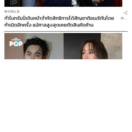
WORLD
ทำไมทรัมป์เดินหน้าจำกัดสิทธิการได้สัญชาติอเมริกันโดย
...
กำเนิดอีกครั้ง แม้ศาลสูงสุดเคยตัดสินคัดค้าน
ENTERTAINMENT
เก้า นพเก้า และ พาย รินรดา เตรียมร่วมงานกันใน ‘รสกาล
...
Enchanted Taste In Time’