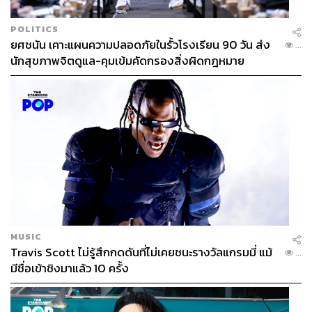
POLITICS
ยศชนัน เคาะแผนความปลอดภัยในรั้วโรงเรียน 90 วัน ส่ง
...
นักสุขภาพจิตดูแล-คุมเข้มคัดกรองสิ่งผิดกฎหมาย
MUSIC
Travis Scott ไม่รู้สึกกดดันที่ไม่เคยชนะรางวัลแกรมมี่ แม้
...
มีชื่อเข้าชิงมาแล้ว 10 ครั้ง