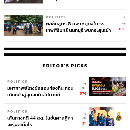
ชั่วคราว หลังเหตุใช้อาวุธปืนภายใน
โรงเรียนคลี่คลาย
POLITICS
ผลชันสูตร 8 ศพ เหตุยิงใน รร.
836
เทพศิรินทร์ นนทบุรี พบกระสุนเข้า
จุดสำคัญ ‘ศีรษะ-หน้าอก’ ครูถูกยิง
4 นัด จากระยะไกล
EDITOR'S PICKS
POLITICS
มหากาพย์โกงข้อสอบท้องถิ่น ก่อน
576
เดินหน้าสู่จุดจบในสัปดาห์นี้
POLITICS
เส้นทางคดี 44 สส. ในชั้นศาลฎีกา
211
จะรู้ผลเมื่อไร