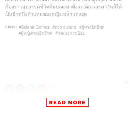
เรื่องราวอุปสรรคชีวิตที่พบเจอมาตั้งแต่เด็ก และมาวันนี้ได้
เป็นอีกหนึ่งตัวแทนของหญิงเหล็กแห่งยุค
TAGS:
Selena Gomez
pop culture
ผู้ทรงอิทธิพล
ผู้หญิงทรงอิทธิพล
วัฒนธรรมป๊อป
64
READ MORE
ABOUT THE AUTHOR
คริสตอฟเฟอร์ สเวนซัน
บรรณาธิการแฟชั่นและคัลเจอร์ต่างประเทศ
ประจำสำนักข่าว THE STANDARD