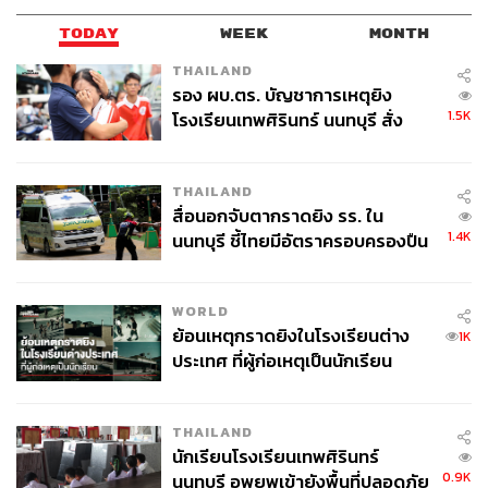
TODAY
WEEK
MONTH
THAILAND
รอง ผบ.ตร. บัญชาการเหตุยิง
1.5K
โรงเรียนเทพศิรินทร์ นนทบุรี สั่ง
ค้นหา 2 รอบยืนยันไร้คนติดค้าง พบ
ศพปู่-ย่าที่บ้านพักผู้ก่อเหตุ
THAILAND
สื่อนอกจับตากราดยิง รร. ใน
1.4K
นนทบุรี ชี้ไทยมีอัตราครอบครองปืน
สูงในระดับต้นของภูมิภาค
WORLD
ย้อนเหตุกราดยิงในโรงเรียนต่าง
1K
ประเทศ ที่ผู้ก่อเหตุเป็นนักเรียน
THAILAND
นักเรียนโรงเรียนเทพศิรินทร์
0.9K
นนทบุรี อพยพเข้ายังพื้นที่ปลอดภัย