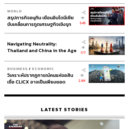
WORLD
สรุปภารกิจอนุทิน เยือนอินโดนีเซีย
545
ขับเคลื่อนการทูตเศรษฐกิจเชิงรุก
ประกาศหุ้นส่วนยุทธศาสตร์ไทย –
อินโดนีเซีย
Navigating Neutrality:
Thailand and China in the Age
177
of a New Global Order
BUSINESS
/
ECONOMIC
วิเคราะห์ปรากฏการณ์คนแห่ขอสิน
2.6K
เชื่อ CLICX อาจเป็นเพียงยอด
ภูเขาน้ำแข็ง ของปัญหาหนี้ครัว
เรือนไทยที่ถูกซุกไว้
LATEST STORIES