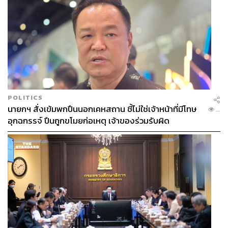
POLITICS
นายกฯ สั่งเข้มพกปืนนอกเคหสถาน ชี้ไม่ใช่เจ้าหน้าที่มีโทษ
...
อุกฉกรรจ์ ปืนถูกขโมยก่อเหตุ เจ้าของร่วมรับผิด