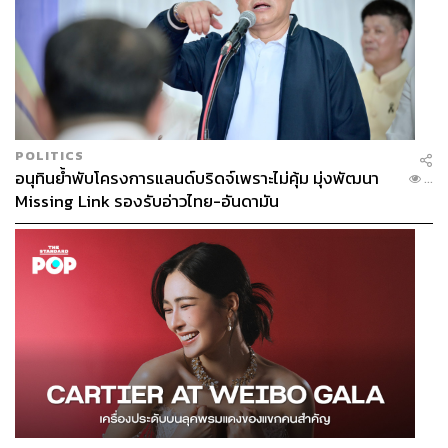
POLITICS
อนุทินย้ำพับโครงการแลนด์บริดจ์เพราะไม่คุ้ม มุ่งพัฒนา
...
Missing Link รองรับอ่าวไทย-อันดามัน