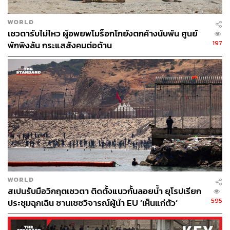
WORLD
เซวตารับไม่ไหว ผู้อพยพโมร็อกโกยังตกค้างนับพัน ศูนย์
197
พักพิงล้น กระแสสังคมต่อต้าน
WORLD
สเปนรับมือวิกฤตเซวตา ติดตั้งแนวกั้นลอยน้ำ ยุโรปเรียก
595
ประชุมฉุกเฉิน ซานเชซวิจารณ์ผู้นำ EU ‘เห็นแก่ตัว’