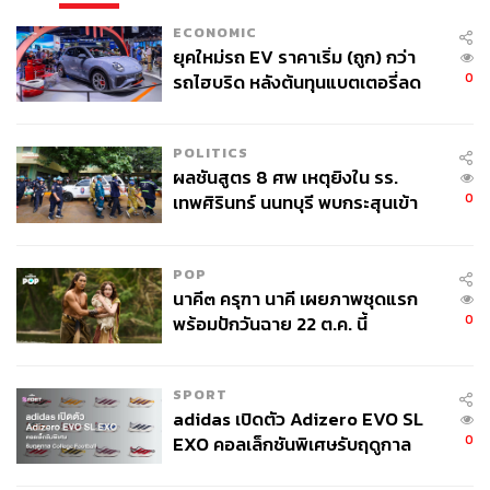
ECONOMIC
ยุคใหม่รถ EV ราคาเริ่ม (ถูก) กว่า
0
รถไฮบริด หลังต้นทุนแบตเตอรี่ลด
ลง - จีนแห่บุกตลาดเกิดใหม่
POLITICS
ผลชันสูตร 8 ศพ เหตุยิงใน รร.
0
เทพศิรินทร์ นนทบุรี พบกระสุนเข้า
จุดสำคัญ ‘ศีรษะ-หน้าอก’ ครูถูกยิง
4 นัด จากระยะไกล
POP
นาคี๓ ครุฑา นาคี เผยภาพชุดแรก
0
พร้อมปักวันฉาย 22 ต.ค. นี้
SPORT
adidas เปิดตัว Adizero EVO SL
0
EXO คอลเล็กชันพิเศษรับฤดูกาล
College Football