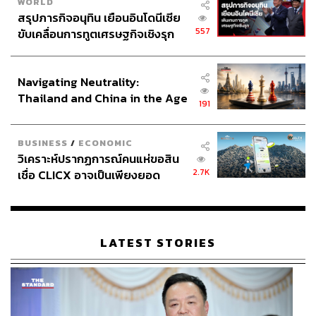
WORLD
สรุปภารกิจอนุทิน เยือนอินโดนีเซีย
557
ขับเคลื่อนการทูตเศรษฐกิจเชิงรุก
ประกาศหุ้นส่วนยุทธศาสตร์ไทย –
อินโดนีเซีย
Navigating Neutrality:
Thailand and China in the Age
191
of a New Global Order
BUSINESS
/
ECONOMIC
วิเคราะห์ปรากฏการณ์คนแห่ขอสิน
2.7K
เชื่อ CLICX อาจเป็นเพียงยอด
ภูเขาน้ำแข็ง ของปัญหาหนี้ครัว
เรือนไทยที่ถูกซุกไว้
LATEST STORIES