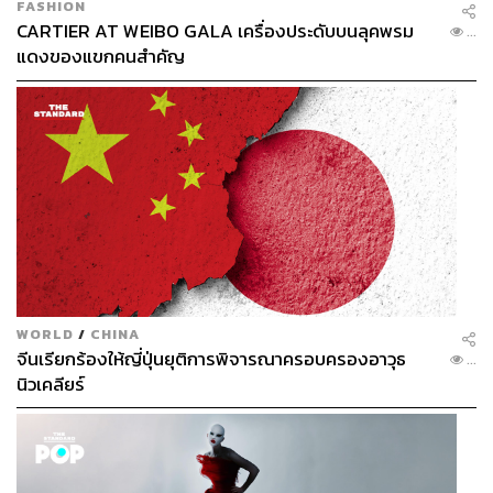
FASHION
CARTIER AT WEIBO GALA เครื่องประดับบนลุคพรม
...
แดงของแขกคนสำคัญ
WORLD
/
CHINA
จีนเรียกร้องให้ญี่ปุ่นยุติการพิจารณาครอบครองอาวุธ
...
นิวเคลียร์