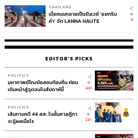
THAILAND
เมื่อถนนกลายเป็นรันเวย์ ‘แยกริน
0
คำ’ จัด LANNA HAUTE
COUTURE กลางสายฝน
EDITOR'S PICKS
POLITICS
มหากาพย์โกงข้อสอบท้องถิ่น ก่อน
601
เดินหน้าสู่จุดจบในสัปดาห์นี้
POLITICS
เส้นทางคดี 44 สส. ในชั้นศาลฎีกา
237
จะรู้ผลเมื่อไร