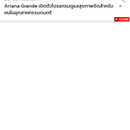
Ariana Grande เปิดตัวโปรแกรมดูแลสุขภาพจิตสำหรับ
...
คนในอุตสาหกรรมดนตรี
News
Wealth
Pop
Podcast
Video
Now
Opinion
Careers
Events
Privacy
About
Contact
Policy
FOR
ADVERTISING
MEMBERSHIP