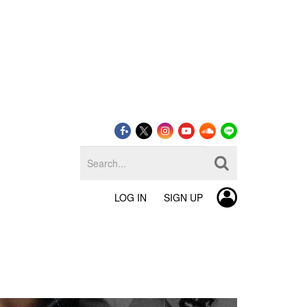
LOG IN
SIGN UP