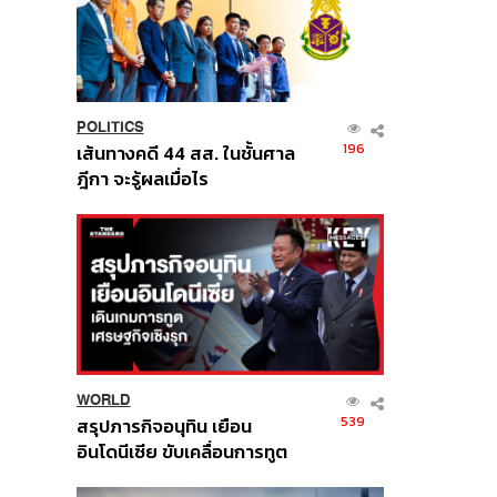
POLITICS
196
เส้นทางคดี 44 สส. ในชั้นศาล
ฎีกา จะรู้ผลเมื่อไร
WORLD
539
สรุปภารกิจอนุทิน เยือน
อินโดนีเซีย ขับเคลื่อนการทูต
เศรษฐกิจเชิงรุก ประกาศหุ้น