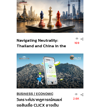
ส่วนยุทธศาสตร์ไทย –
อินโดนีเซีย
Navigating Neutrality:
169
Thailand and China in the
Age of a New Global
Order
BUSINESS
/
ECONOMIC
2.6K
วิเคราะห์ปรากฏการณ์คนแห่
ขอสินเชื่อ CLICX อาจเป็น