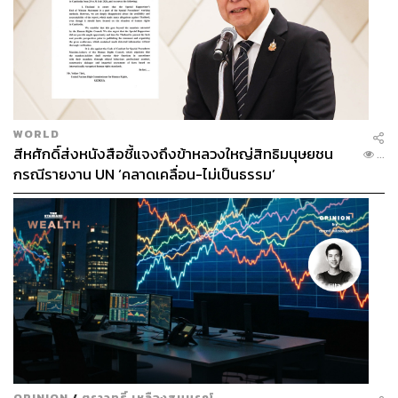
WORLD
สีหศักดิ์ส่งหนังสือชี้แจงถึงข้าหลวงใหญ่สิทธิมนุษยชน
...
กรณีรายงาน UN ‘คลาดเคลื่อน-ไม่เป็นธรรม’
OPINION
/
ตราวุทธิ์ เหลืองสมบูรณ์