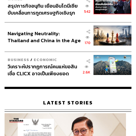
สรุปภารกิจอนุทิน เยือนอินโดนีเซีย
542
ขับเคลื่อนการทูตเศรษฐกิจเชิงรุก
ประกาศหุ้นส่วนยุทธศาสตร์ไทย –
อินโดนีเซีย
Navigating Neutrality:
Thailand and China in the Age
170
of a New Global Order
BUSINESS
/
ECONOMIC
วิเคราะห์ปรากฏการณ์คนแห่ขอสิน
2.6K
เชื่อ CLICX อาจเป็นเพียงยอด
ภูเขาน้ำแข็ง ของปัญหาหนี้ครัว
เรือนไทยที่ถูกซุกไว้
LATEST STORIES