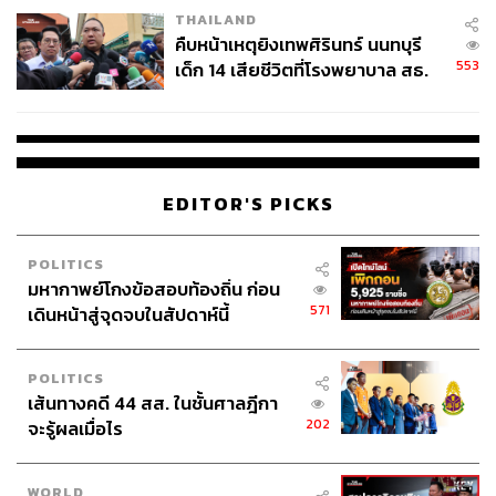
THAILAND
คืบหน้าเหตุยิงเทพศิรินทร์ นนทบุรี
553
เด็ก 14 เสียชีวิตที่โรงพยาบาล สธ.
ยืนยันครูเสียชีวิต 5 ราย เจ็บ 22
ราย
EDITOR'S PICKS
POLITICS
มหากาพย์โกงข้อสอบท้องถิ่น ก่อน
571
เดินหน้าสู่จุดจบในสัปดาห์นี้
POLITICS
เส้นทางคดี 44 สส. ในชั้นศาลฎีกา
202
จะรู้ผลเมื่อไร
WORLD