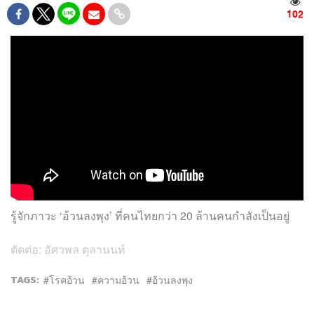
102
รู้จักภาวะ ‘อ้วนลงพุง’ ที่คนไทยกว่า 20 ล้านคนกำลังเป็นอยู่
ตัดต่อ: อัศวพล ตุลานนท์
TAGS:
โรคอ้วน
ความอ้วน
อ้วนลงพุง