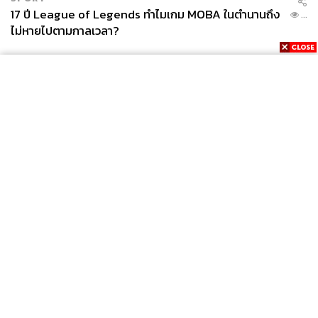
17 ปี League of Legends ทำไมเกม MOBA ในตำนานถึง
...
ไม่หายไปตามกาลเวลา?
News
Wealth
Pop
Podcast
Video
Now
Opinion
Careers
Events
Privacy
About
Contact
Policy
FOR
ADVERTISING
MEMBERSHIP