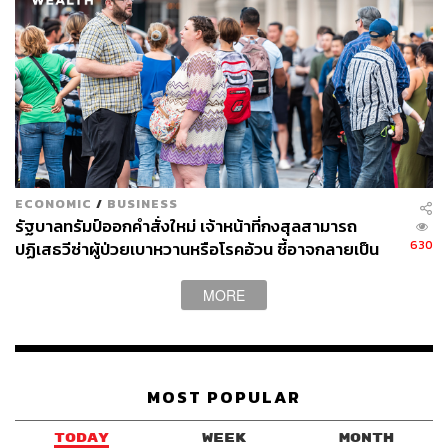
ECONOMIC
/
BUSINESS
รัฐบาลทรัมป์ออกคำสั่งใหม่ เจ้าหน้าที่กงสุลสามารถ
630
ปฏิเสธวีซ่าผู้ป่วยเบาหวานหรือโรคอ้วน ชี้อาจกลายเป็น
‘ภาระของรัฐ’
MORE
MOST POPULAR
TODAY
WEEK
MONTH