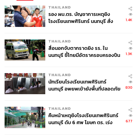
THAILAND
รอง ผบ.ตร. บัญชาการเหตุยิง
1.4K
โรงเรียนเทพศิรินทร์ นนทบุรี สั่ง
ค้นหา 2 รอบยืนยันไร้คนติดค้าง พบ
ศพปู่-ย่าที่บ้านพักผู้ก่อเหตุ
THAILAND
สื่อนอกจับตากราดยิง รร. ใน
1.3K
นนทบุรี ชี้ไทยมีอัตราครอบครองปืน
สูงในระดับต้นของภูมิภาค
THAILAND
นักเรียนโรงเรียนเทพศิรินทร์
830
นนทบุรี อพยพเข้ายังพื้นที่ปลอดภัย
ชั่วคราว หลังเหตุใช้อาวุธปืนภายใน
โรงเรียนคลี่คลาย
THAILAND
คืบหน้าเหตุยิงโรงเรียนเทพศิรินทร์
677
นนทบุรี ดับ 6 ศพ โฆษก ตร. เร่ง
สอบปมขโมยปืนปู่ก่อเหตุ