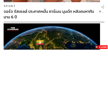
SPORT
จอร์จ รัสเซลล์ ประกาศหมั้น คาร์เมน มุนด์ท หลังคบหากัน
...
นาน 6 ปี
WORLD
/
THAILAND
ISP เรียกร้องรัฐบาลไทยปรับยุทธศาสตร์ต่อเมียนมา เสนอ
...
โมเดล ‘3 ระเบียง’ รับมือภัยคุกคามข้ามแดน