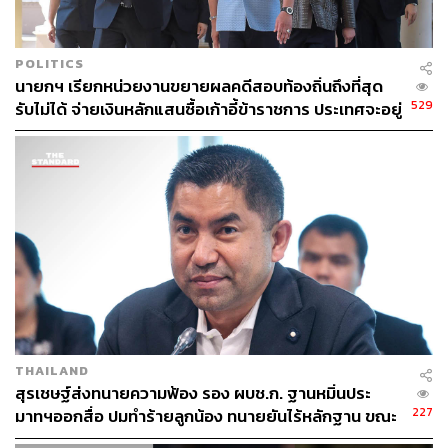
POLITICS
นายกฯ เรียกหน่วยงานขยายผลคดีสอบท้องถิ่นถึงที่สุด
529
รับไม่ได้ จ่ายเงินหลักแสนซื้อเก้าอี้ข้าราชการ ประเทศจะอยู่
ได้อย่างไร
THAILAND
สุรเชษฐ์ส่งทนายความฟ้อง รอง ผบช.ก. ฐานหมิ่นประ
227
มาทฯออกสื่อ ปมทำร้ายลูกน้อง ทนายยันไร้หลักฐาน ขณะ
ศาลนัดไต่สวน 20 ก.ค.นี้