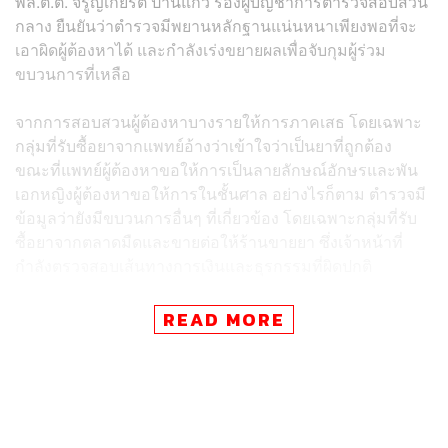
พล.ต.ต. จรูญเกียรติ ปานแก้ว รองผู้บัญชาการตำรวจสอบสวน
กลาง ยืนยันว่าตำรวจมีพยานหลักฐานแน่นหนาเพียงพอที่จะ
เอาผิดผู้ต้องหาได้ และกำลังเร่งขยายผลเพื่อจับกุมผู้ร่วม
ขบวนการที่เหลือ
จากการสอบสวนผู้ต้องหาบางรายให้การภาคเสธ โดยเฉพาะ
กลุ่มที่รับซื้อยาจากแพทย์อ้างว่าเข้าใจว่าเป็นยาที่ถูกต้อง
ขณะที่แพทย์ผู้ต้องหาขอให้การเป็นลายลักษณ์อักษรและพัน
เอกหญิงผู้ต้องหาขอให้การในชั้นศาล อย่างไรก็ตาม ตำรวจมี
ข้อมูลว่ายังมีขบวนการอื่นๆ ที่เกี่ยวข้อง โดยเฉพาะกลุ่มที่รับ
ซื้อยาจากตลาดมืดและขายต่อให้ร้านขายยา ซึ่งเจ้าหน้าที่
กำลังตรวจสอบเส้นทางการเงินและธุรกรรมที่ผิดปกติ
พล.ต.ต. จรูญเกียรติ ยอมรับว่าตลาดมืดค้ายาเป็นปัญหาใหญ่
READ MORE
มีการซื้อ-ขายยาที่หาซื้อยากหรือราคาถูกกว่าร้านขายยา
ปกติ ซึ่งเป็นช่องทางให้ผู้กระทำผิดใช้ประโยชน์ ตำรวจจึงต้อง
ทำงานอย่างต่อเนื่องเพื่อกำจัดตลาดมืดนี้ให้หมดไป
ในการดำเนินคดี ตำรวจจะมุ่งเน้นที่ตัวการหลักก่อน ส่วนผู้