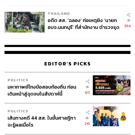
ผู้ใช้ถอดเปลี่ยนแบตเองได้ ก่อนกฎ
EU บังคับปีหน้า
THAILAND
อดีต สส. ‘ฉลอง’ ก่อเหตุยิง ‘นายก
354
อบจ.นนทบุรี’ ที่สำนักงาน ตำรวจรุด
ลงพื้นที่
EDITOR'S PICKS
POLITICS
มหากาพย์โกงข้อสอบท้องถิ่น ก่อน
611
เดินหน้าสู่จุดจบในสัปดาห์นี้
POLITICS
เส้นทางคดี 44 สส. ในชั้นศาลฎีกา
241
จะรู้ผลเมื่อไร