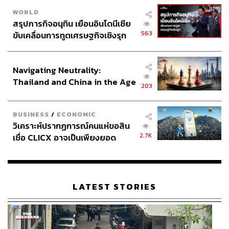
WORLD
สรุปภารกิจอนุทิน เยือนอินโดนีเซีย
563
ขับเคลื่อนการทูตเศรษฐกิจเชิงรุก
ประกาศหุ้นส่วนยุทธศาสตร์ไทย –
อินโดนีเซีย
Navigating Neutrality:
Thailand and China in the Age
203
of a New Global Order
BUSINESS
/
ECONOMIC
วิเคราะห์ปรากฏการณ์คนแห่ขอสิน
2.7K
เชื่อ CLICX อาจเป็นเพียงยอด
ภูเขาน้ำแข็ง ของปัญหาหนี้ครัว
เรือนไทยที่ถูกซุกไว้
LATEST STORIES