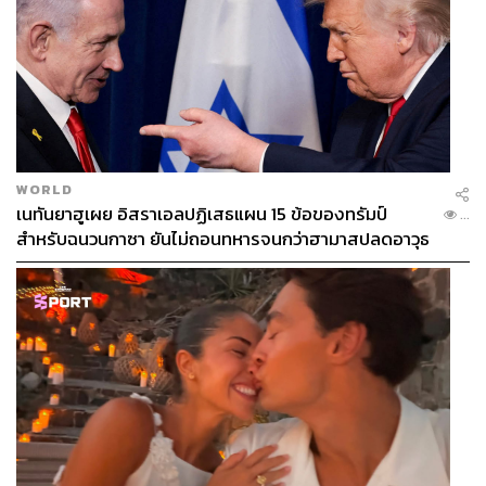
WORLD
เนทันยาฮูเผย อิสราเอลปฏิเสธแผน 15 ข้อของทรัมป์
...
สำหรับฉนวนกาซา ยันไม่ถอนทหารจนกว่าฮามาสปลดอาวุธ
แท้จริง