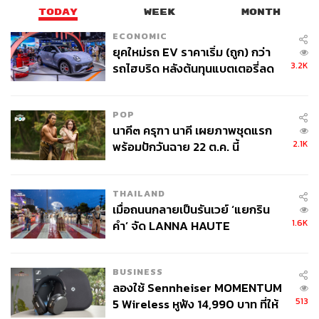
TODAY
WEEK
MONTH
ECONOMIC
ยุคใหม่รถ EV ราคาเริ่ม (ถูก) กว่า
3.2K
รถไฮบริด หลังต้นทุนแบตเตอรี่ลด
ลง - จีนแห่บุกตลาดเกิดใหม่
POP
นาคี๓ ครุฑา นาคี เผยภาพชุดแรก
2.1K
พร้อมปักวันฉาย 22 ต.ค. นี้
THAILAND
เมื่อถนนกลายเป็นรันเวย์ ‘แยกริน
1.6K
คำ’ จัด LANNA HAUTE
COUTURE กลางสายฝน
BUSINESS
ลองใช้ Sennheiser MOMENTUM
513
5 Wireless หูฟัง 14,990 บาท ที่ให้