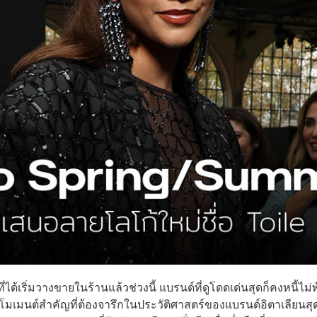
ี่ได้เริ่มวางขายในร้านแล้วช่วงนี้ แบรนด์ที่ดูโดดเด่นสุดก็คงหนี้ไม่
ึ่งโมเมนต์สำคัญที่ต้องจารึกในประวัติศาสตร์ของแบรนด์อิตาเลียนสุ