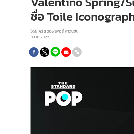
Valentino Spring/S
ชื่อ Toile Iconograp
โดย
คริสตอฟเฟอร์ สเวนซัน
03.10.2022