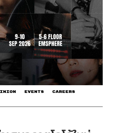
INION
EVENTS
CAREERS