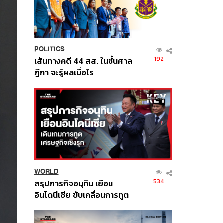
POLITICS
192
เส้นทางคดี 44 สส. ในชั้นศาล
ฎีกา จะรู้ผลเมื่อไร
WORLD
534
สรุปภารกิจอนุทิน เยือน
อินโดนีเซีย ขับเคลื่อนการทูต
เศรษฐกิจเชิงรุก ประกาศหุ้น
ส่วนยุทธศาสตร์ไทย –