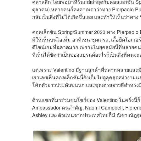
คลาสสิก โดยพอมาที่รันเวย์ล่าสุดกับคอลเล็กชัน Spr
ตุลาคม) หลายคนก็คงคาดเดาว่าทาง Pierpaolo Picc
กลับเป็นสิ่งที่ไม่ได้เกิดขึ้นเลย และทำให้เห็นว่าทา
คอลเล็กชัน Spring/Summer 2023 ทาง Pierpaolo Pic
มีให้เห็นบนไอเท็ม อาทิเช่น ชุดเดรส, เสื้อยืดโอเวอร์
ดีไซน์เกมที่ฉลาดมาก เพราะในยุคสมัยนี้ที่หลายคนต่
ที่เห็นได้ชัดว่าเป็นของแบรนด์อะไรก็เป็นสิ่งที่คนจ
แต่เพราะ Valentino มีฐานลูกค้าที่หลากหลายและมีกลุ่ม
เราเลยเห็นคอลเล็กชันนี้ยังเต็มไปดูลุคสุดสง่างามแล
โค้ตตัวยาวประดับขนนก และชุดเดรสยาวสีดำทรงมินิมั
ด้านแขกที่มาร่วมชมโชว์ของ Valentino ในครั้งนี้ก
Ambassador คนสำคัญ, Naomi Campbell, Florence
Ashley และตัวแทนจากประเทศไทยก็มี ณิชา ณัฏฐณ