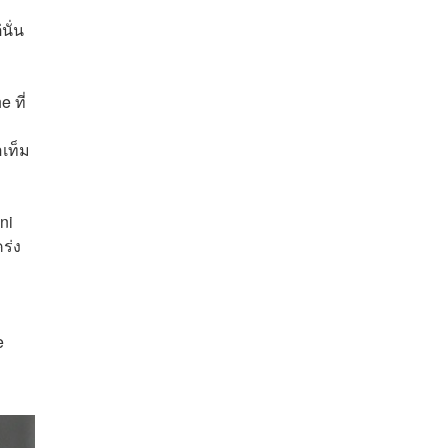
นั่น
 ที่
อเท็ม
ni
คร่ง
e