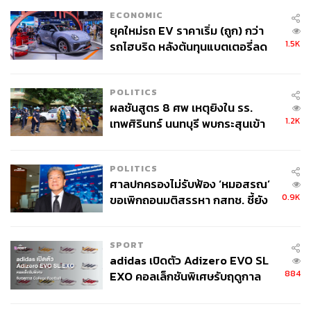
ECONOMIC
ยุคใหม่รถ EV ราคาเริ่ม (ถูก) กว่า
1.5K
รถไฮบริด หลังต้นทุนแบตเตอรี่ลด
ลง - จีนแห่บุกตลาดเกิดใหม่
POLITICS
ผลชันสูตร 8 ศพ เหตุยิงใน รร.
1.2K
เทพศิรินทร์ นนทบุรี พบกระสุนเข้า
จุดสำคัญ ‘ศีรษะ-หน้าอก’ ครูถูกยิง
4 นัด จากระยะไกล
POLITICS
ศาลปกครองไม่รับฟ้อง ‘หมอสรณ’
0.9K
ขอเพิกถอนมติสรรหา กสทช. ชี้ยัง
ไม่ใช่ผู้เดือดร้อนเสียหาย
SPORT
adidas เปิดตัว Adizero EVO SL
884
EXO คอลเล็กชันพิเศษรับฤดูกาล
College Football