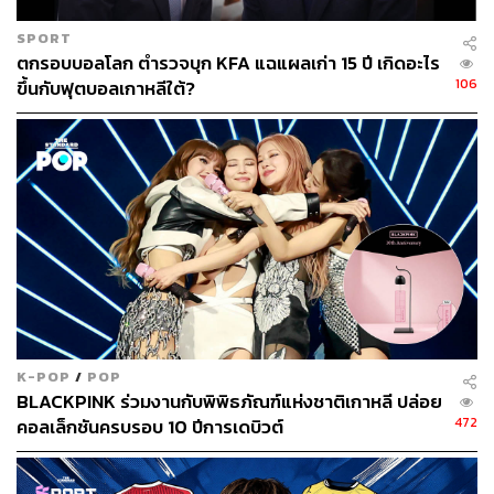
SPORT
ตกรอบบอลโลก ตำรวจบุก KFA แฉแผลเก่า 15 ปี เกิดอะไร
106
ขึ้นกับฟุตบอลเกาหลีใต้?
K-POP
/
POP
BLACKPINK ร่วมงานกับพิพิธภัณฑ์แห่งชาติเกาหลี ปล่อย
472
คอลเล็กชันครบรอบ 10 ปีการเดบิวต์