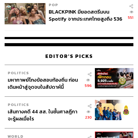
POP
BLACKPINK มียอดสตรีมบน
551
Spotify จากประเทศไทยสูงถึง 536
ล้านครั้ง ตลอด 10 ปีที่ผ่านมา
EDITOR'S PICKS
POLITICS
มหากาพย์โกงข้อสอบท้องถิ่น ก่อน
596
เดินหน้าสู่จุดจบในสัปดาห์นี้
POLITICS
เส้นทางคดี 44 สส. ในชั้นศาลฎีกา
230
จะรู้ผลเมื่อไร
WORLD