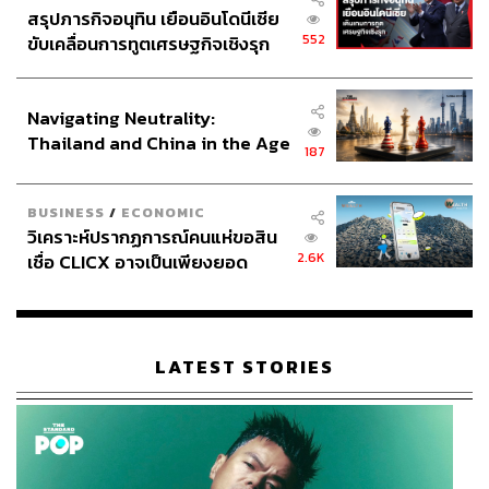
สรุปภารกิจอนุทิน เยือนอินโดนีเซีย
552
ขับเคลื่อนการทูตเศรษฐกิจเชิงรุก
ประกาศหุ้นส่วนยุทธศาสตร์ไทย –
อินโดนีเซีย
Navigating Neutrality:
Thailand and China in the Age
187
of a New Global Order
BUSINESS
/
ECONOMIC
วิเคราะห์ปรากฏการณ์คนแห่ขอสิน
2.6K
เชื่อ CLICX อาจเป็นเพียงยอด
ภูเขาน้ำแข็ง ของปัญหาหนี้ครัว
เรือนไทยที่ถูกซุกไว้
LATEST STORIES