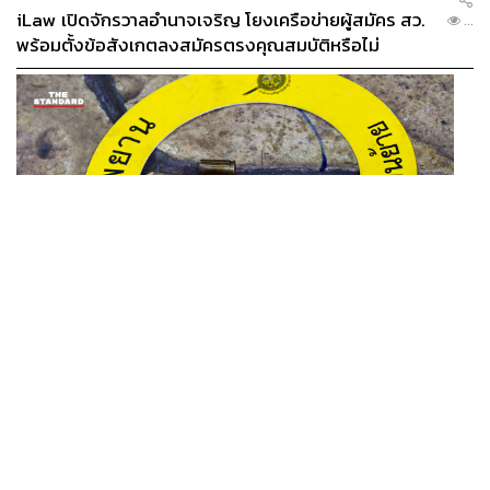
iLaw เปิดจักรวาลอำนาจเจริญ โยงเครือข่ายผู้สมัคร สว.
...
พร้อมตั้งข้อสังเกตลงสมัครตรงคุณสมบัติหรือไม่
THAILAND
รอง ผบช. ภ.1 เผย เก็บพยานหลักฐานเกี่ยวกับผู้ก่อเหตุยิง
...
ในโรงเรียนไปตรวจสอบทั้งหมดแล้ว