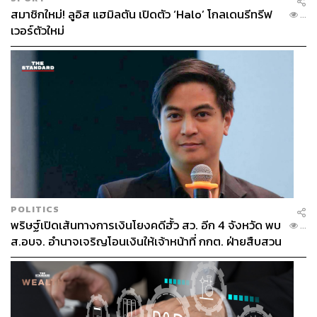
สมาชิกใหม่! ลูอิส แฮมิลตัน เปิดตัว ‘Halo’ โกลเดนรีทรีฟ
...
เวอร์ตัวใหม่
POLITICS
พริษฐ์เปิดเส้นทางการเงินโยงคดีฮั้ว สว. อีก 4 จังหวัด พบ
...
ส.อบจ. อำนาจเจริญโอนเงินให้เจ้าหน้าที่ กกต. ฝ่ายสืบสวน