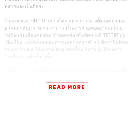
หลายและเป็นอิสระ
ตัวแทนของ TIRTIR กล่าวถึงการประกาศแต่งตั้งแอมบาสเด
อร์คนสำคัญว่า “ความสามารถในการถ่ายทอดอารมณ์และ
รสนิยมอันเฉียบคมของ V สอดคล้องกับทิศทางที่ TIRTIR มุ่ง
เน้นเรื่อง ‘เอกลักษณ์และความหลากหลาย’ เราเชื่อว่าอิทธิพล
ของเขาจะช่วยให้แบรนด์สามารถเชื่อมโยงกับผู้บริโภคทั่ว
โลกได้อย่างลึกซึ้งยิ่งขึ้น”
TIRTIR เป็นแบรนด์ K-Beauty ที่กำลังมาแรงในช่วงหลายปีที่
ผ่านมา โดยมีไอเท็มเด่นเป็นคุชชันและรองพื้นหลายเฉด
เหมาะสมกับสีผิวของผู้หญิงที่มีความหลากหลาย ซึ่งสะท้อน
READ MORE
ให้เห็นถึงคอนเซปต์สำคัญที่แบรนด์ยึดถือก็คือการสนับสนุน
ความงามในแบบของตัวเอง
ภาพ:
TIRTIR
อ้างอิง: