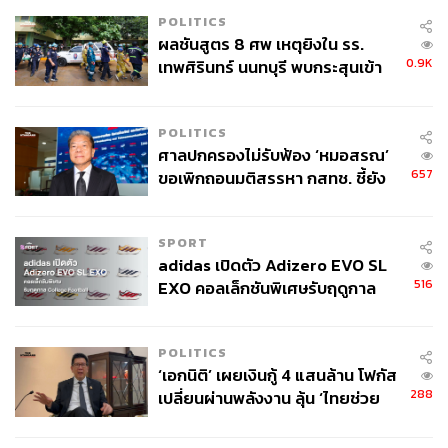
POLITICS
ผลชันสูตร 8 ศพ เหตุยิงใน รร.
0.9K
เทพศิรินทร์ นนทบุรี พบกระสุนเข้า
จุดสำคัญ ‘ศีรษะ-หน้าอก’ ครูถูกยิง
4 นัด จากระยะไกล
POLITICS
ศาลปกครองไม่รับฟ้อง ‘หมอสรณ’
657
ขอเพิกถอนมติสรรหา กสทช. ชี้ยัง
ไม่ใช่ผู้เดือดร้อนเสียหาย
SPORT
adidas เปิดตัว Adizero EVO SL
516
EXO คอลเล็กชันพิเศษรับฤดูกาล
College Football
POLITICS
‘เอกนิติ’ เผยเงินกู้ 4 แสนล้าน โฟกัส
288
เปลี่ยนผ่านพลังงาน ลุ้น ‘ไทยช่วย
ไทยพลัส’ เฟส 2 รอประเมินความ
เหมาะสม