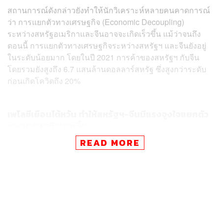
สถานการณ์ดังกล่าวยังทำให้นักวิเคราะห์หลายคนคาดการณ์
ว่า การแยกตัวทางเศรษฐกิจ (Economic Decoupling)
ระหว่างสหรัฐอเมริกาและจีนอาจจะเกิดเร็วขึ้น แม้ว่าจนถึง
ตอนนี้ การแยกตัวทางเศรษฐกิจระหว่างสหรัฐฯ และจีนยังอยู่
ในระดับน้อยมาก โดยในปี 2021 การค้าของสหรัฐฯ กับจีน
โดยรวมยังสูงถึง 6.7 แสนล้านดอลลาร์สหรัฐ ซึ่งสูงกว่าระดับ
ก่อนเกิดโควิดถึง 20%
เพโลซีเยือนไต้หวัน ทำให้สหรัฐฯ-จีนมีแรงจูงใจแยกตัว
ทางเศรษฐกิจมากขึ้น
READ MORE
ตามรายงานของหนังสือพิมพ์
Financial Times
ระบุว่า ตอนนี้
ทั้งสหรัฐฯ และจีนมีแรงผลักดันทางการเมืองที่ชัดเจนแล้ว
สำหรับการแยกตัวทางเศรษฐกิจ นอกจากนี้ จากสถานการณ์
ปัจจุบัน ยังไม่มีปัจจัยใดที่บ่งชี้ว่าสหรัฐฯ และจีนจะมีความ
สัมพันธ์ที่ใกล้ชิดกันมากขึ้นในอนาคต