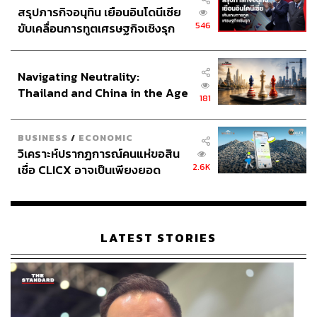
สรุปภารกิจอนุทิน เยือนอินโดนีเซีย
546
ขับเคลื่อนการทูตเศรษฐกิจเชิงรุก
ประกาศหุ้นส่วนยุทธศาสตร์ไทย –
อินโดนีเซีย
Navigating Neutrality:
Thailand and China in the Age
181
of a New Global Order
BUSINESS
/
ECONOMIC
วิเคราะห์ปรากฏการณ์คนแห่ขอสิน
2.6K
เชื่อ CLICX อาจเป็นเพียงยอด
ภูเขาน้ำแข็ง ของปัญหาหนี้ครัว
เรือนไทยที่ถูกซุกไว้
LATEST STORIES