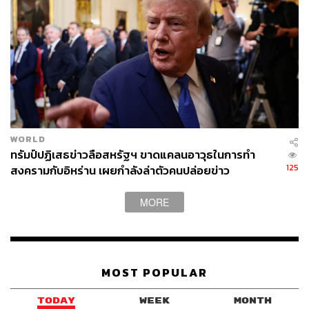
84
ABOUT THE AUTHOR
วาราดา ทองจำนงค์
Content Creator สำนักข่าว THE
STANDARD WEALTH
WORLD
ทรัมป์ปฏิเสธข่าวลือสหรัฐฯ ขาดแคลนอาวุธในการทำ
125
สงครามกับอิหร่าน เผยกำลังล่าตัวคนปล่อยข่าว
MORE
MOST POPULAR
TODAY
WEEK
MONTH