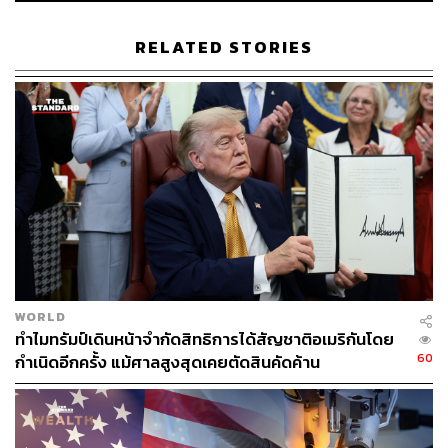
สหรัฐฯ และจีน ยังมีข้อจำกัดที่สำคัญ 3 ประการ
RELATED STORIES
ประการแรก คือ ความสามารถของสหรัฐฯ ในการนำประเท
ศอื่นๆ เข้าร่วมการแยกตัวอาจเปราะบางกว่าที่หลายฝ่ายคิด
แม้กระทั่งกับพันธมิตรที่ใกล้ชิดอย่างญี่ปุ่น เนื่องจากแม้
ปัจจุบันสหรัฐฯ​ จะพยายามผลักดันให้เกิดการแยกตัวทาง
เศรษฐกิจมากขึ้นผ่านกฎหมายหรือระเบียบข้อบังคับต่างๆ
โดยอ้างถึงความพยายามในการปกป้องความมั่นคงของชาติ
หรือเศรษฐกิจ แต่ความพยายามสั่นคลอนเศรษฐกิจจีนมาก
เกินไป อาจจะทำให้ผู้คนหรือประเทศอื่นๆ เลื่อมใสสหรัฐฯ
น้อยลง
ประการที่ 2 คือ ภาคธุรกิจทั้งฝั่งจีนและสหรัฐฯ ยังคงต่อต้าน
การแยกตัวทางเศรษฐกิจ เพราะไม่ว่าความสัมพันธ์ทางการ
WORLD
เมืองจะวุ่นวายแค่ไหนก็ตาม แต่ความสัมพันธ์ทางธุรกิจ การ
ทำไมทรัมป์เดินหน้าจำกัดสิทธิการได้สัญชาติอเมริกันโดย
60
ลงทุน และห่วงโซ่อุปทาน ไม่สามารถตัดขาดกันได้อย่าง
กำเนิดอีกครั้ง แม้ศาลสูงสุดเคยตัดสินคัดค้าน
รวดเร็ว เนื่องจากตลาดจีนยังคงเป็นหนึ่งในตลาดที่มีการ
เติบโตระยะยาวและน่าดึงดูดที่สุดอยู่ นอกจากนี้ บริษัทในจีนก็
ยังไม่สามารถเลิกใช้เทคโนโลยีจากต่างประเทศได้