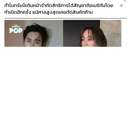
ทำไมทรัมป์เดินหน้าจำกัดสิทธิการได้สัญชาติอเมริกันโดย
...
กำเนิดอีกครั้ง แม้ศาลสูงสุดเคยตัดสินคัดค้าน
ENTERTAINMENT
เก้า นพเก้า และ พาย รินรดา เตรียมร่วมงานกันใน ‘รสกาล
...
Enchanted Taste In Time’