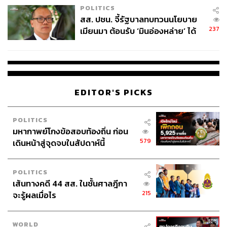
POLITICS
สส. ปชน. จี้รัฐบาลทบทวนนโยบาย
237
เมียนมา ต้อนรับ ‘มินอ่องหล่าย’ ได้
แค่สัญญาว่างเปล่า
EDITOR'S PICKS
POLITICS
มหากาพย์โกงข้อสอบท้องถิ่น ก่อน
579
เดินหน้าสู่จุดจบในสัปดาห์นี้
POLITICS
เส้นทางคดี 44 สส. ในชั้นศาลฎีกา
215
จะรู้ผลเมื่อไร
WORLD