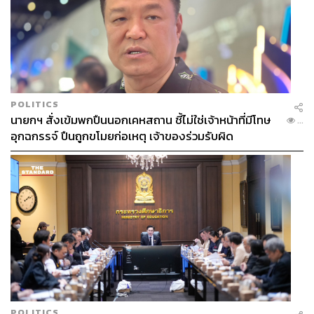
POLITICS
นายกฯ สั่งเข้มพกปืนนอกเคหสถาน ชี้ไม่ใช่เจ้าหน้าที่มีโทษ
...
อุกฉกรรจ์ ปืนถูกขโมยก่อเหตุ เจ้าของร่วมรับผิด
POLITICS