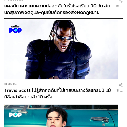
ยศชนัน เคาะแผนความปลอดภัยในรั้วโรงเรียน 90 วัน ส่ง
...
นักสุขภาพจิตดูแล-คุมเข้มคัดกรองสิ่งผิดกฎหมาย
MUSIC
Travis Scott ไม่รู้สึกกดดันที่ไม่เคยชนะรางวัลแกรมมี่ แม้
...
มีชื่อเข้าชิงมาแล้ว 10 ครั้ง