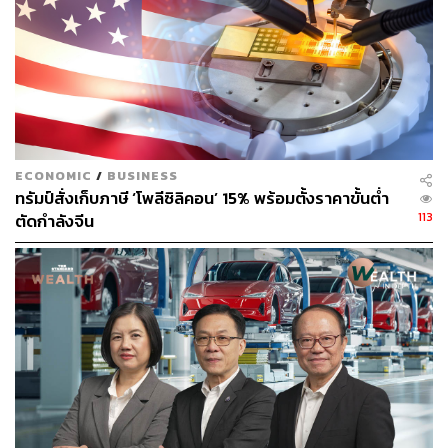
ประการที่ 3 คือ เวลา แม้ว่าเมื่อช่วงปลายเดือนกรกฎาคมที่
ผ่านมา วุฒิสภาสหรัฐฯ ได้เสนอร่างกฎหมายใหม่ ซึ่งในทาง
ทฤษฎีแล้วสามารถสร้างแรงจูงใจทางภาษี และดึงห่วงโซ่การ
ผลิตแบตเตอรี่รถยนต์ไฟฟ้า (EV) ออกจากจีนกลับเข้าสู่สหรัฐฯ
ได้ เป็นการสนับสนุนการแยกตัวทางเศรษฐกิจของทั้ง 2
ประเทศ อย่างไรก็ตาม ตามการประเมินของนักวิเคราะห์จาก
Goldman Sachs ระบุว่า ในความเป็นจริงนั้น กระบวนการดัง
ECONOMIC
/
BUSINESS
ทรัมป์สั่งเก็บภาษี ‘โพลีซิลิคอน’ 15% พร้อมตั้งราคาขั้นต่ำ
กล่าวอาจใช้เวลานาน 4-7 ปี
113
ตัดกำลังจีน
อ้างอิง:
https://www.ft.com/content/6673622f-14a5-4644-939
1-fe9b589d201c?list=intlhomepage
ช่องทางติดตาม
THE STANDARD WEALTH
Twitter:
twitter.com/standard_wealth