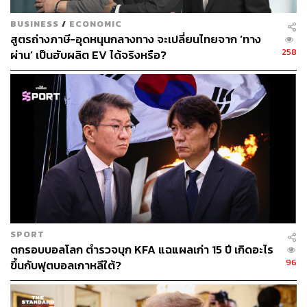
Instagram:
instagram.com/thestandardwealth
BUSINESS
/
ECONOMIC
Official Line
คลิก
https://lin.ee/xfPbXUP
สูตรถ่างภาษี-อุดหนุนกลางทาง จะเปลี่ยนไทยจาก ‘ทาง
258
ผ่าน’ เป็นฮับผลิต EV ได้จริงหรือ?
สามารถติดตาม THE STANDARD WEALTH
ผ่านแอปพลิเคชันต่างๆ ที่คุณสะดวกหรือใช้งานอยู่แล้วได้เลย
TAGS:
USA
China
Taiwan
Nancy Pelosi
แนนซี เพโลซี
จับตาความตึงเครียดจีน vs. ไต้หวัน
เศรษฐกิจ
SPORT
ตกรอบบอลโลก ตำรวจบุก KFA แฉแผลเก่า 15 ปี เกิดอะไร
96
ขึ้นกับฟุตบอลเกาหลีใต้?