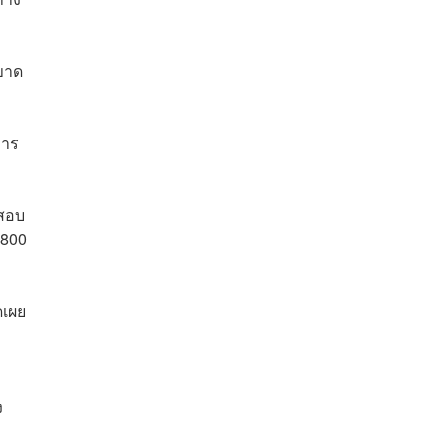
 ขาด
การ
จสอบ
,800
ดเผย
ง