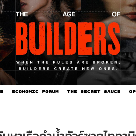
E
ECONOMIC FORUM
THE SECRET SAUCE​
OP