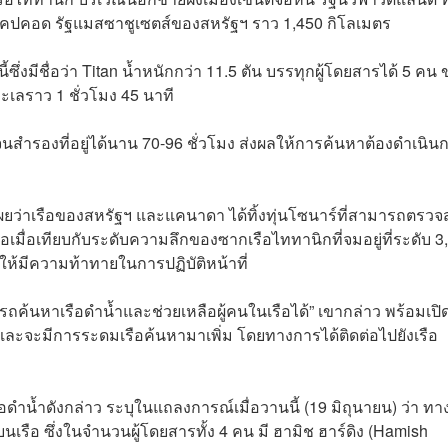
ปคอด รัฐแมสซาชูเซตส์ของสหรัฐฯ ราว 1,450 กิโลเมตร
ี้ซึ่งมีชื่อว่า Titan น้ำหนักกว่า 11.5 ตัน บรรทุกผู้โดยสารได้ 5 คน
ทะเลราว 1 ชั่วโมง 45 นาที
จนสำรองที่อยู่ได้นาน 70-96 ชั่วโมง ส่งผลให้การค้นหาต้องดำเนิน
 เผยว่าเรือของสหรัฐฯ และแคนาดา ได้ทิ้งทุ่นโซนาร์ที่สามารถตรว
งพอเมื่อเทียบกับระดับความลึกของซากเรือไททานิกที่จมอยู่ที่ระดับ 3
ให้มีความท้าทายในการปฏิบัติหน้าที่
ามารถค้นหาเรือดำน้ำและช่วยเหลือผู้คนในเรือได้” เขากล่าว พร้อมเปิ
อง และจะมีการระดมเรือค้นหามาเพิ่ม โดยทางการได้ติดต่อไปยังเรือ
เรือดำน้ำดังกล่าว ระบุในแถลงการณ์เมื่อวานนี้ (19 มิถุนายน) ว่า ทา
ยู่บนเรือ ซึ่งในจำนวนผู้โดยสารทั้ง 4 คน มี ฮามิช ฮาร์ดิง (Hamish