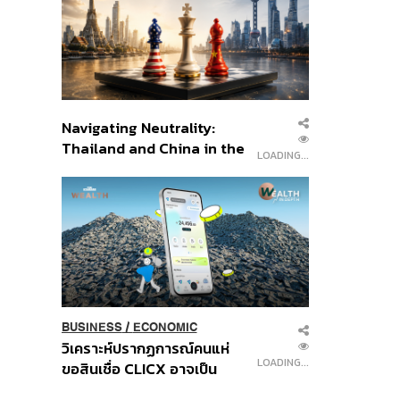
อินโดนีเซีย
Navigating Neutrality:
Thailand and China in the
LOADING...
Age of a New Global
Order
BUSINESS
/
ECONOMIC
วิเคราะห์ปรากฏการณ์คนแห่
LOADING...
ขอสินเชื่อ CLICX อาจเป็น
เพียงยอดภูเขาน้ำแข็ง ของ