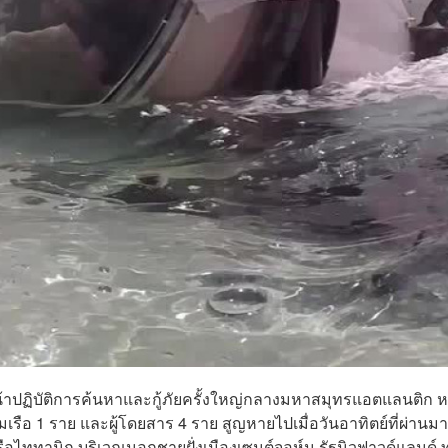
้าปฏิบัติการค้นหาและกู้ภัยครั้งใหญ่กลางมหาสมุทรแอตแลนติก ห
ุมเรือ 1 ราย และผู้โดยสาร 4 ราย สูญหายไปเมื่อวันอาทิตย์ที่ผ่านมา
ือไททานิก บริเวณนอกชายฝั่งเมืองเซนต์จอห์น รัฐนิวฟาวด์แลนด์ 