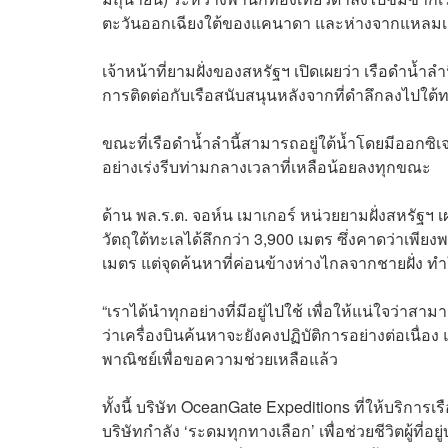
ตะวันออกเฉียงใต้ของแคนาดา และห่างจากแหลมเค
เจ้าหน้าที่ยามฝั่งของสหรัฐฯ เปิดเผยว่า เรือดำน้ำลำน
การติดต่อกับเรือสนับสนุนหลังจากที่ดำลึกลงไปใต้
ขณะที่เรือดำน้ำลำนี้สามารถอยู่ใต้น้ำโดยมีออกซิเ
อย่างเร่งรีบท่ามกลางเวลาที่เหลือน้อยลงทุกขณะ
ด้าน พล.ร.ต. จอห์น เมาเกอร์ หน่วยยามฝั่งสหรัฐฯ
วัตถุใต้ทะเลได้ลึกกว่า 3,900 เมตร ซึ่งคาดว่าเพีย
เมตร แต่จุดค้นหาที่ค่อนข้างห่างไกลจากชายฝั่ง ทำ
“เราได้นำทุกอย่างที่มีอยู่ไปใช้ เพื่อให้แน่ใจว่าส
ว่าเครื่องบินค้นหาจะยังคงปฏิบัติการอย่างต่อเนื่
พาณิชย์เพื่อขอความช่วยเหลือแล้ว
ทั้งนี้ บริษัท OceanGate Expeditions ที่ให้บริการ
บริษัทกำลัง ‘ระดมทุกทางเลือก’ เพื่อช่วยชีวิตผู้ที่อ