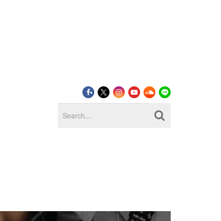
LOG IN
SIGN UP