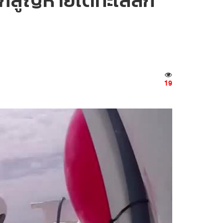
ิกสูญหายใต้ทะเลลึก
19