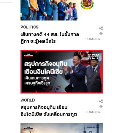
POLITICS
เส้นทางคดี 44 สส. ในชั้นศาล
LOADING...
ฎีกา จะรู้ผลเมื่อไร
WORLD
514
สรุปภารกิจอนุทิน เยือน
อินโดนีเซีย ขับเคลื่อนการทูต
เศรษฐกิจเชิงรุก ประกาศหุ้น
ส่วนยุทธศาสตร์ไทย –