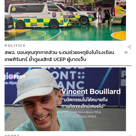
POLITICS
สพฉ. ขอบคุณทุกภาคส่วน ระดมช่วยเหตุยิงในโรงเรียน
...
เทพศิรินทร์ ย้ำดูแลสิทธิ UCEP ผู้บาดเจ็บ
SPORT