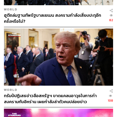
WORLD
ฮูตีถล่มฐานทัพรัฐบาลเยเมน สงครามกำลังเสี่ยงปะทุอีก
82
ครั้งหรือไม่?
WORLD
ทรัมป์ปฏิเสธข่าวลือสหรัฐฯ ขาดแคลนอาวุธในการทำ
108
สงครามกับอิหร่าน เผยกำลังล่าตัวคนปล่อยข่าว