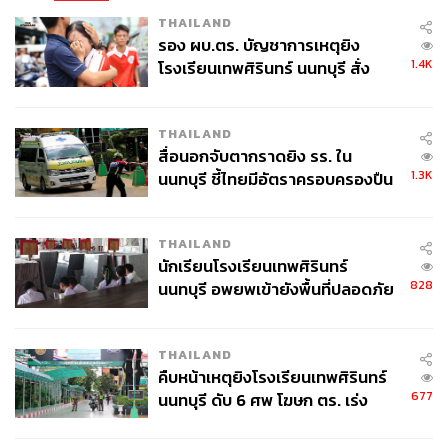
THAILAND
รอง ผบ.ตร. บัญชาการเหตุยิง
1.4K
โรงเรียนเทพศิรินทร์ นนทบุรี สั่ง
ค้นหา 2 รอบยืนยันไร้คนติดค้าง พบ
ศพปู่-ย่าที่บ้านพักผู้ก่อเหตุ
THAILAND
สื่อนอกจับตากราดยิง รร. ใน
1.3K
นนทบุรี ชี้ไทยมีอัตราครอบครองปืน
สูงในระดับต้นของภูมิภาค
THAILAND
นักเรียนโรงเรียนเทพศิรินทร์
828
นนทบุรี อพยพเข้ายังพื้นที่ปลอดภัย
ชั่วคราว หลังเหตุใช้อาวุธปืนภายใน
โรงเรียนคลี่คลาย
THAILAND
คืบหน้าเหตุยิงโรงเรียนเทพศิรินทร์
677
นนทบุรี ดับ 6 ศพ โฆษก ตร. เร่ง
สอบปมขโมยปืนปู่ก่อเหตุ