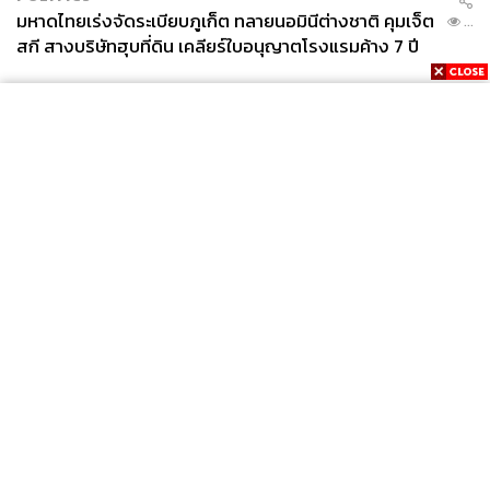
มหาดไทยเร่งจัดระเบียบภูเก็ต ทลายนอมินีต่างชาติ คุมเจ็ต
...
สกี สางบริษัทฮุบที่ดิน เคลียร์ใบอนุญาตโรงแรมค้าง 7 ปี
News
Wealth
Pop
Podcast
Video
Now
Opinion
Careers
Events
Privacy
About
Contact
Policy
FOR
ADVERTISING
MEMBERSHIP