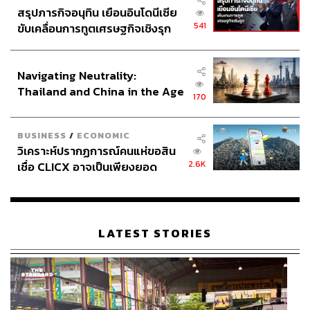
สรุปภารกิจอนุทิน เยือนอินโดนีเซีย
541
ขับเคลื่อนการทูตเศรษฐกิจเชิงรุก
ประกาศหุ้นส่วนยุทธศาสตร์ไทย –
อินโดนีเซีย
Navigating Neutrality:
Thailand and China in the Age
170
of a New Global Order
BUSINESS
/
ECONOMIC
วิเคราะห์ปรากฏการณ์คนแห่ขอสิน
2.6K
เชื่อ CLICX อาจเป็นเพียงยอด
ภูเขาน้ำแข็ง ของปัญหาหนี้ครัว
เรือนไทยที่ถูกซุกไว้
LATEST STORIES