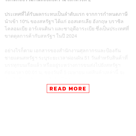
ประเทศที่ได้รับผลกระทบเป็นลำดับแรก จากการกำหนดภาษี
นำเข้า 10% ของสหรัฐฯ ได้แก่ ออสเตรเลีย อังกฤษ บราซิล
โคลอมเบีย อาร์เจนตินา และซาอุดีอาระเบีย ซึ่งเป็นประเทศที่
ขาดดุลการค้ากับสหรัฐฯ ในปี 2024
อย่างไรก็ตาม เอกสารของสำนักงานศุลกากรและป้องกัน
ชายแดนสหรัฐฯ ระบุระยะเวลาผ่อนผัน 51 วันสำหรับสินค้าที่
บรรทุกบนเรือแล้ว หรืออยู่ระหว่างการขนส่งไปยังสหรัฐฯ
ก่อนเวลา 00.01 น. ของวันที่ 5 เมษายน แต่สินค้าเหล่านี้ จะ
ต้องไปถึงสหรัฐฯ ภายในวันที่ 27 พฤษภาคม
READ MORE
สำหรับภาษีศุลกากรตอบโต้ ที่มีอัตราตั้งแต่ 11-50% จะมีผล
บังคับใช้ตั้งแต่เวลา 00.01 น. ของวันที่ 9 เมษายน ตามเวลา
ท้องถิ่น ซึ่งครอบคลุม 60 ประเทศ รวมถึงจีน ไทย กัมพูชา
เวียดนาม และประเทศในสหภาพยุโรป
โดยจีนเผชิญภาษีตอบโต้ 34% เพิ่มขึ้นจาก 20% ที่ทรัมป์