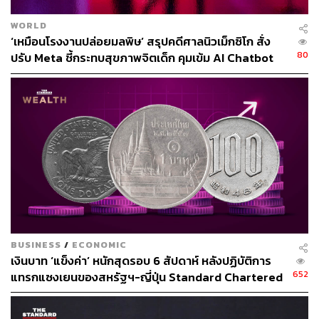
STANDARD
WORLD
‘เหมือนโรงงานปล่อยมลพิษ’ สรุปคดีศาลนิวเม็กซิโก สั่ง
80
ปรับ Meta ชี้กระทบสุขภาพจิตเด็ก คุมเข้ม AI Chatbot
BUSINESS
/
ECONOMIC
เงินบาท ‘แข็งค่า’ หนักสุดรอบ 6 สัปดาห์ หลังปฏิบัติการ
652
แทรกแซงเยนของสหรัฐฯ-ญี่ปุ่น Standard Chartered
เปิดเป้าสิ้นปีนี้จ่อแข็งต่อแตะ 32.50 บาทต่อดอลลาร์