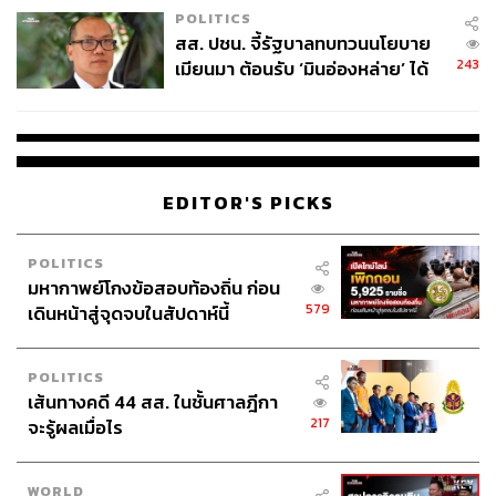
POLITICS
สส. ปชน. จี้รัฐบาลทบทวนนโยบาย
243
เมียนมา ต้อนรับ ‘มินอ่องหล่าย’ ได้
แค่สัญญาว่างเปล่า
EDITOR'S PICKS
POLITICS
มหากาพย์โกงข้อสอบท้องถิ่น ก่อน
579
เดินหน้าสู่จุดจบในสัปดาห์นี้
POLITICS
เส้นทางคดี 44 สส. ในชั้นศาลฎีกา
217
จะรู้ผลเมื่อไร
WORLD