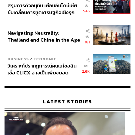
สรุปภารกิจอนุทิน เยือนอินโดนีเซีย
546
ขับเคลื่อนการทูตเศรษฐกิจเชิงรุก
ประกาศหุ้นส่วนยุทธศาสตร์ไทย –
อินโดนีเซีย
Navigating Neutrality:
Thailand and China in the Age
181
of a New Global Order
BUSINESS
/
ECONOMIC
วิเคราะห์ปรากฏการณ์คนแห่ขอสิน
2.6K
เชื่อ CLICX อาจเป็นเพียงยอด
ภูเขาน้ำแข็ง ของปัญหาหนี้ครัว
เรือนไทยที่ถูกซุกไว้
LATEST STORIES