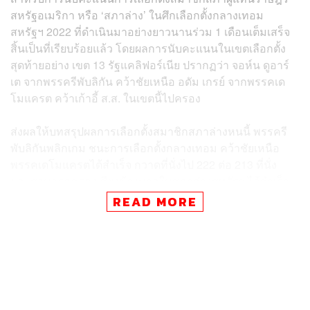
สหรัฐอเมริกา หรือ ‘สภาล่าง’ ในศึกเลือกตั้งกลางเทอม
สหรัฐฯ 2022 ที่ดำเนินมาอย่างยาวนานร่วม 1 เดือนเต็มเสร็จ
สิ้นเป็นที่เรียบร้อยแล้ว โดยผลการนับคะแนนในเขตเลือกตั้ง
สุดท้ายอย่าง เขต 13 รัฐแคลิฟอร์เนีย ปรากฏว่า จอห์น ดูอาร์
เต จากพรรครีพับลิกัน คว้าชัยเหนือ อดัม เกรย์ จากพรรคเด
โมแครต คว้าเก้าอี้ ส.ส. ในเขตนี้ไปครอง
ส่งผลให้บทสรุปผลการเลือกตั้งสมาชิกสภาล่างหนนี้ พรรครี
พับลิกันพลิกเกม ชนะการเลือกตั้งกลางเทอม คว้าชัยเหนือ
พรรคเดโมแครตได้สำเร็จ กวาดที่นั่งไป 222 ต่อ 213 ที่นั่ง
และสามารถครองเสียงข้างมากในสภาล่างสหรัฐฯ ได้สำเร็จ
โดย เควิน แมคคาร์ธี ผู้นำเสียงข้างน้อยในสภาล่างจากพรรค
READ MORE
รีพับลิกันจะขึ้นดำรงตำแหน่งประธานสภาผู้แทนราษฎร
สหรัฐฯ คนใหม่ในช่วงต้นปี 2023 นี้ ขณะที่ แนนซี เพโลซี
ประธานสภาผู้แทนราษฎรสหรัฐฯ คนปัจจุบันจากพรรคเดโม
แครต ประกาศไม่ลงสมัครชิงเก้าอี้ผู้นำพรรคเดโมแครตใน
สภาคองเกรสอีกสมัย พร้อมเปิดโอกาสให้ผู้นำรุ่นใหม่ขึ้นมา
รับช่วงต่อแทน