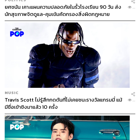
ยศชนัน เคาะแผนความปลอดภัยในรั้วโรงเรียน 90 วัน ส่ง
...
นักสุขภาพจิตดูแล-คุมเข้มคัดกรองสิ่งผิดกฎหมาย
MUSIC
Travis Scott ไม่รู้สึกกดดันที่ไม่เคยชนะรางวัลแกรมมี่ แม้
...
มีชื่อเข้าชิงมาแล้ว 10 ครั้ง