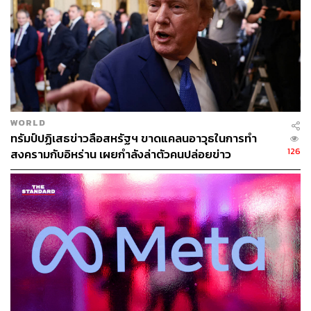
ction-results-livestream-voting-11-08-2022
https://www.bbc.com/news/election/2022/us/results
TAGS:
USA
สมาชิกสภาผู้แทนราษฎร (สส.)
เลือกตั้งกลางเทอมสหรัฐฯ 2022
สมาชิกสภาผู้แทนราษฎร
WORLD
ทรัมป์ปฏิเสธข่าวลือสหรัฐฯ ขาดแคลนอาวุธในการทำ
126
สงครามกับอิหร่าน เผยกำลังล่าตัวคนปล่อยข่าว
348
ABOUT THE AUTHOR
ณรงค์กร มโนจันทร์เพ็ญ
Content Creator กองบรรณาธิการข่าว THE