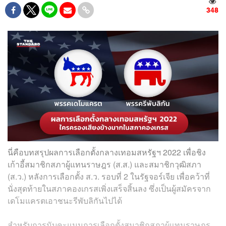
348
นี่คือบทสรุปผลการเลือกตั้งกลางเทอมสหรัฐฯ 2022 เพื่อชิง
เก้าอี้สมาชิกสภาผู้แทนราษฎร (ส.ส.) และสมาชิกวุฒิสภา
(ส.ว.) หลังการเลือกตั้ง ส.ว. รอบที่ 2 ในรัฐจอร์เจีย เพื่อคว้าที่
นั่งสุดท้ายในสภาคองเกรสเพิ่งเสร็จสิ้นลง ซึ่งเป็นผู้สมัครจาก
เดโมแครตเอาชนะรีพับลิกันไปได้
สำหรับการนับคะแนนการเลือกตั้งสมาชิกสภาผู้แทนราษฎร