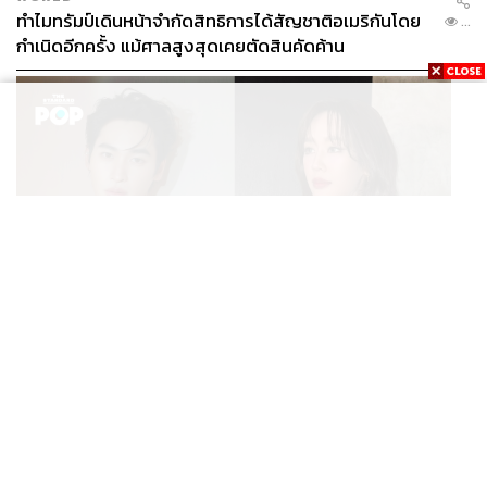
ทำไมทรัมป์เดินหน้าจำกัดสิทธิการได้สัญชาติอเมริกันโดย
...
กำเนิดอีกครั้ง แม้ศาลสูงสุดเคยตัดสินคัดค้าน
ENTERTAINMENT
เก้า นพเก้า และ พาย รินรดา เตรียมร่วมงานกันใน ‘รสกาล
...
Enchanted Taste In Time’