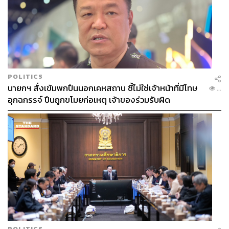
POLITICS
นายกฯ สั่งเข้มพกปืนนอกเคหสถาน ชี้ไม่ใช่เจ้าหน้าที่มีโทษ
...
อุกฉกรรจ์ ปืนถูกขโมยก่อเหตุ เจ้าของร่วมรับผิด
POLITICS