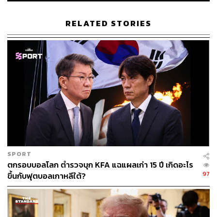
RELATED STORIES
SPORT
ตกรอบบอลโลก ตำรวจบุก KFA แฉแผลเก่า 15 ปี เกิดอะไร
97
ขึ้นกับฟุตบอลเกาหลีใต้?
ภาพประกอบ
:
กริน วสุรัฐกร
อ้างอิง:
https://edition.cnn.com/politics/live-news/midterm-ele