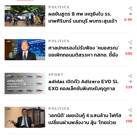
POLITICS
ผลชันสูตร 8 ศพ เหตุยิงใน รร.
0.9K
เทพศิรินทร์ นนทบุรี พบกระสุนเข้า
จุดสำคัญ ‘ศีรษะ-หน้าอก’ ครูถูกยิง
4 นัด จากระยะไกล
POLITICS
ศาลปกครองไม่รับฟ้อง ‘หมอสรณ’
685
ขอเพิกถอนมติสรรหา กสทช. ชี้ยัง
ไม่ใช่ผู้เดือดร้อนเสียหาย
SPORT
adidas เปิดตัว Adizero EVO SL
539
EXO คอลเล็กชันพิเศษรับฤดูกาล
College Football
POLITICS
‘เอกนิติ’ เผยเงินกู้ 4 แสนล้าน โฟกัส
298
เปลี่ยนผ่านพลังงาน ลุ้น ‘ไทยช่วย
ไทยพลัส’ เฟส 2 รอประเมินความ
เหมาะสม