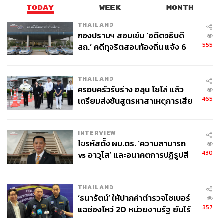
TODAY
WEEK
MONTH
478
THAILAND
กองปราบฯ สอบเข้ม ‘อดีตอธิบดี
555
สถ.’ คดีทุจริตสอบท้องถิ่น แจ้ง 6
ABOUT THE AUTHOR
ข้อหาหนัก จ่อชง ป.ป.ช. 12 ส.ค. นี้
ถนัดกิจ จันกิเสน
THAILAND
Content Creator ประจำกองบรรณาธิการ
ครอบครัวรับร่าง ฮลุน โซโล่ แล้ว
THE STANDARD WEALTH ผู้เสพติดโลก
ธุรกิจ การตลาด เทคโนโลยี และชอบสำรวจ
465
เตรียมส่งชันสูตรหาสาเหตุการเสีย
โลกออฟไลน์และออนไลน์มาถอดรหัสความ
ชีวิต
เคลื่อนไหวให้เป็นเรื่องเข้าใจง่าย สนุก และได้
ไอเดียใหม่ๆ
INTERVIEW
ไขรหัสตั้ง ผบ.ตร. ‘ความสามารถ
430
vs อาวุโส’ และอนาคตการปฏิรูปสี
กากี กับ พล.ต.อ. เอก อังสนานนท์
THAILAND
‘ธนารัตน์’ ให้ปากคำตำรวจไซเบอร์
357
แฉช่องโหว่ 20 หน่วยงานรัฐ ยันไร้