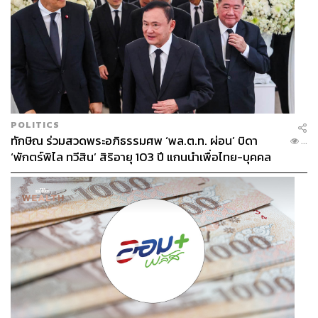
POLITICS
ทักษิณ ร่วมสวดพระอภิธรรมศพ ‘พล.ต.ท. ผ่อน’ บิดา
...
‘พักตร์พิไล ทวีสิน’ สิริอายุ 103 ปี แกนนำเพื่อไทย-บุคคล
หลากวงการร่วมอาลัย