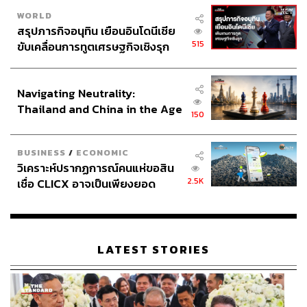
WORLD
สรุปภารกิจอนุทิน เยือนอินโดนีเซีย
515
ขับเคลื่อนการทูตเศรษฐกิจเชิงรุก
ประกาศหุ้นส่วนยุทธศาสตร์ไทย –
อินโดนีเซีย
Navigating Neutrality:
Thailand and China in the Age
150
of a New Global Order
BUSINESS
/
ECONOMIC
วิเคราะห์ปรากฏการณ์คนแห่ขอสิน
2.5K
เชื่อ CLICX อาจเป็นเพียงยอด
ภูเขาน้ำแข็ง ของปัญหาหนี้ครัว
เรือนไทยที่ถูกซุกไว้
LATEST STORIES