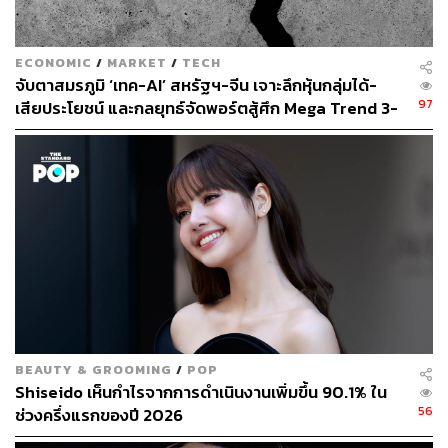
รัฐออริกอน ซึ่งระบุว่าภาษีเหล่านี้สร้างความเสียหายให้กับ
ธุรกิจและเพิ่มต้นทุนให้กับหน่วยงานภาครัฐในการจัดซื้อ
อุปกรณ์จำเป็น
ECONOMIC
/
MARKET
/
TECH
จับตาสมรภูมิ ‘เทค-AI’ สหรัฐฯ-จีน เจาะลึกหุ้นกลุ่มได้-
เจฟฟรีย์ ชวาบ ผู้อำนวยการฝ่ายคดีความของ Liberty Justice
97
เสียประโยชน์ และกลยุทธ์จัดพอร์ตสู้ศึก Mega Trend 3-
Center กล่าวว่า “คำวินิจฉัยนี้ช่วยปกป้องธุรกิจและผู้บริโภค
5 ปีข้างหน้า
ชาวอเมริกันจากความไม่แน่นอนและความเสียหายที่เกิดจาก
ภาษีที่ไม่ชอบด้วยกฎหมายเหล่านี้”
ขณะที่ รอน ไวเดน วุฒิสมาชิกพรรคเดโมแครต กล่าวว่า
“ศาลรัฐบาลกลางได้ทำในสิ่งที่วุฒิสมาชิกพรรครีพับลิกันไม่
ยอมทำซ้ำแล้วซ้ำเล่า นั่นคือการระบุอย่างชัดเจนว่าการขึ้น
ภาษีของโดนัลด์ ทรัมป์นั้นผิดกฎหมายและไม่สามารถดำเนิน
ต่อไปได้”
ภาพ:
Somodevilla/Getty Images
BEAUTY & GROOMING
/
POP
Shiseido เห็นกำไรจากการดำเนินงานเพิ่มขึ้น 90.1% ใน
56
ช่วงครึ่งแรกของปี 2026
อ้างอิง:
https://www.wsj.com/politics/policy/appeals-court-rej