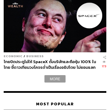
ects-trumps-global-tariffs-aae2dc99
https://www.ft.com/content/f3c7deb6-928c-426c-8dbc
-574b21b02063
สามารถติดตาม THE STANDARD WEALTH
ผ่านแอปพลิเคชันต่างๆ ที่คุณสะดวกหรือใช้งานอยู่แล้วได้เลย
ECONOMIC
/
BUSINESS
ไทยปิดประตูไม่ให้ SpaceX ตั้งบริษัทและถือหุ้น 100% ใน
173
ไทย ชี้ดาวเทียมวงโคจรต่ำเป็นเรื่องอธิปไตย ไม่ยอมแลก
TAGS:
USA
กำแพงภาษีสหรัฐฯ
ศาลสหรัฐอเมริกา
ในโต๊ะเจรจาการค้า
TARIFF WAR
Donald Trump
MORE
MOST POPULAR