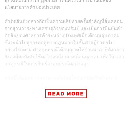
นโยบายการค้าของประเทศ
คำตัดสินดังกล่าวถือเป็นความเสียหายครั้งสำคัญที่สั่นคลอน
รากฐานวาระทางเศรษฐกิจของทรัมป์ และเป็นการยืนยันคำ
ตัดสินของศาลการค้าระหว่างประเทศเมื่อเดือนพฤษภาคม
ซึ่งจะนำไปสู่การต่อสู้ทางกฎหมายในชั้นศาลฎีกาต่อไป
อย่างไรก็ตาม ศาลอุทธรณ์ได้อนุญาตให้กำแพงภาษีดังกล่าว
ยังคงมีผลบังคับใช้ต่อไปจนถึงกลางเดือนตุลาคม เพื่อให้เวลา
แก่คู่กรณีในการยื่นเรื่องอุทธรณ์ต่อศาลสูง
ทรัมป์ได้ออกมาแสดงความไม่พอใจต่อคำตัดสินผ่านทาง
Truth Social ทันที โดยระบุว่า “กำแพงภาษีทั้งหมดยังคงมีผล
บังคับใช้ วันนี้ศาลอุทธรณ์ที่มีความเอนเอียงทางการเมือง
READ MORE
อย่างสูงได้ตัดสินอย่างไม่ถูกต้องว่าภาษีของเราควรถูกยกเลิก
แต่พวกเขารู้ดีว่าท้ายที่สุดแล้วสหรัฐอเมริกาก็จะชนะ”
ทรัมป์ได้ประกาศใช้ ‘ภาษีตอบโต้’ (reciprocal tariffs) กับคู่ค้า
เกือบทุกรายเมื่อเดือนเมษายน ในวันที่เขาเรียกว่า ‘วันปลด