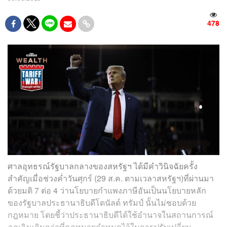
478
ศาลอุทธรณ์รัฐบาลกลางของสหรัฐฯ ได้มีคำวินิจฉัยครั้ง
สำคัญเมื่อช่วงค่ำวันศุกร์ (29 ส.ค. ตามเวลาสหรัฐฯ)ที่ผ่านมา
ด้วยมติ 7 ต่อ 4 ว่านโยบายกำแพงภาษีอันเป็นนโยบายหลัก
ของรัฐบาลประธานาธิบดีโดนัลด์ ทรัมป์ นั้นไม่ชอบด้วย
กฎหมาย โดยชี้ว่าประธานาธิบดีได้ใช้อำนาจในสถานการณ์
ฉุกเฉินเกินกว่าที่กฎหมายกำหนดไว้ในการปรับเปลี่ยน