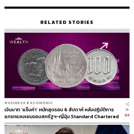
ที่ฝ่ายนิติบัญญัติเท่านั้น
นอกจากนี้ ศาลยังได้อ้างถึงหลักคำถามสำคัญ (major
RELATED STORIES
questions doctrine) ซึ่งเป็นหลักกฎหมายที่ศาลฎีกาเคยใช้ใน
การยกเลิกนโยบายของรัฐบาลชุดก่อนหน้าที่ถูกมองว่า
เป็นการใช้อำนาจฝ่ายบริหารเกินกว่าที่สภาคองเกรสมอบให้
อย่างไรก็ตาม ฝ่ายผู้พิพากษาเสียงข้างน้อยมีความเห็นต่าง
ออกไป โดยผู้พิพากษา ริชาร์ด ทารันโต ระบุว่ากฎหมาย
IEEPA นั้นเป็นการให้อำนาจในสถานการณ์ฉุกเฉินที่กว้าง
ขวางในขอบเขตของกิจการต่างประเทศ ซึ่งย่อมขยายไปไกล
กว่าอำนาจที่มีในสถานการณ์ปกติ
ก่อนหน้าที่จะมีคำตัดสิน ทีมกฎหมายของรัฐบาลทรัมป์ได้ส่ง
BUSINESS
/
ECONOMIC
จดหมายถึงศาลอุทธรณ์ชี้แจงว่า การตัดสินคัดค้าน
เงินบาท ‘แข็งค่า’ หนักสุดรอบ 6 สัปดาห์ หลังปฏิบัติการ
ประธานาธิบดีจะนำมาซึ่ง ‘ผลกระทบที่ร้ายแรง’ และอาจนำ
69
แทรกแซงเยนของสหรัฐฯ-ญี่ปุ่น Standard Chartered
ไปสู่ ‘ผลลัพธ์แบบเดียวกับวิกฤตเศรษฐกิจปี 1929’
เปิดเป้าสิ้นปีนี้จ่อแข็งต่อแตะ 32.50 บาทต่อดอลลาร์
โฮเวิร์ด ลัทนิค รัฐมนตรีพาณิชย์ ยังได้ยื่นเอกสารเพิ่มเติมถึง