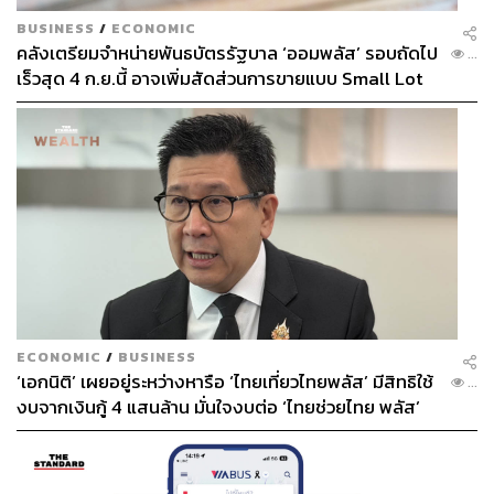
BUSINESS
/
ECONOMIC
คลังเตรียมจำหน่ายพันธบัตรรัฐบาล ‘ออมพลัส’ รอบถัดไป
...
เร็วสุด 4 ก.ย.นี้ อาจเพิ่มสัดส่วนการขายแบบ Small Lot
First มากขึ้น
ECONOMIC
/
BUSINESS
‘เอกนิติ’ เผยอยู่ระหว่างหารือ ‘ไทยเที่ยวไทยพลัส’ มีสิทธิใช้
...
งบจากเงินกู้ 4 แสนล้าน มั่นใจงบต่อ ‘ไทยช่วยไทย พลัส’
เฟส 2 มีเพียงพอ