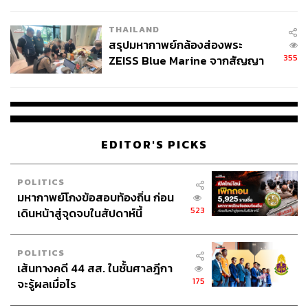
นัยทางการเมือง
THAILAND
สรุปมหากาพย์กล้องส่องพระ
355
ZEISS Blue Marine จากสัญญา
ผลิต 8.3 ล้าน สู่ข้อพิพาท ‘มา
เวลล์ฯ’ ฟ้อง ‘โทน บางแค’ ผิดนัด
จ่ายหนี้-แอบระบุแบรนด์
EDITOR'S PICKS
POLITICS
มหากาพย์โกงข้อสอบท้องถิ่น ก่อน
523
เดินหน้าสู่จุดจบในสัปดาห์นี้
POLITICS
เส้นทางคดี 44 สส. ในชั้นศาลฎีกา
175
จะรู้ผลเมื่อไร