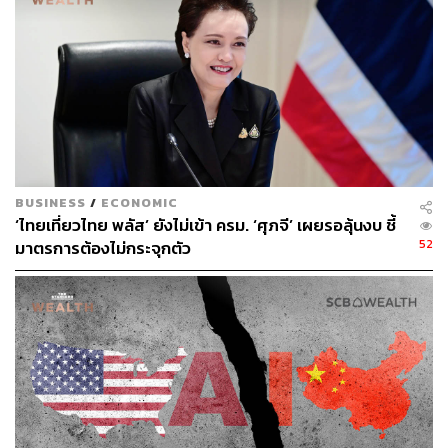
ศาลเพียงไม่กี่ชั่วโมงก่อนคำตัดสิน ระบุว่าการตัดสินดังกล่าว
จะเป็นภัยต่อนโยบายต่างประเทศและความมั่นคงของสหรัฐฯ
คำตัดสินนี้จะส่งผลกระทบโดยตรงต่อกำแพงภาษี ซึ่งก็คือ
‘ภาษีตอบโต้’ (Reciprocal Tariffs) รวมถึงภาษีที่เกี่ยวข้องกับ
ยาเฟนทานิลที่ใช้กับแคนาดา จีน และเม็กซิโก แต่จะไม่ส่ง
ผลกระทบต่อภาษีเฉพาะภาคส่วน เช่น รถยนต์ เหล็ก และอลูมิ
เนียม ซึ่งอ้างอิงอำนาจจากกฎหมายความมั่นคงฉบับอื่น
BUSINESS
/
ECONOMIC
‘ไทยเที่ยวไทย พลัส’ ยังไม่เข้า ครม. ‘ศุภจี’ เผยรอลุ้นงบ ชี้
เอสวาร์ ปราสาด ศาสตราจารย์ด้านเศรษฐศาสตร์จากมหา
52
มาตรการต้องไม่กระจุกตัว
วิทยาลัยคอร์เนล กล่าวว่า “คำตัดสินของศาลครั้งนี้ได้สร้าง
อุปสรรคครั้งใหญ่ให้กับนโยบายภาษีของทรัมป์ และจะยิ่งเพิ่ม
ความไม่แน่นอนอย่างมหาศาลให้กับภูมิทัศน์การค้าโลก”
หากคำตัดสินนี้ได้รับการยืนยันจากศาลฎีกา ก็อาจทำให้
รัฐบาลสูญเสียรายได้จากภาษีหลายแสนล้านดอลลาร์
คดีนี้เริ่มต้นจากกลุ่มธุรกิจขนาดเล็กที่นำโดยผู้นำเข้าไวน์
VOS Selections และได้รับการสนับสนุนจาก 12 รัฐที่นำโดย