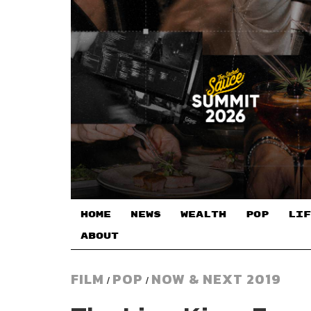
HOME
NEWS
WEALTH
POP
LIF
ABOUT
FILM
POP
NOW & NEXT 2019
/
/