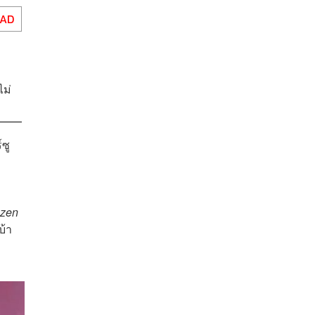
EAD
ไม่
ซู
ozen
บ้า