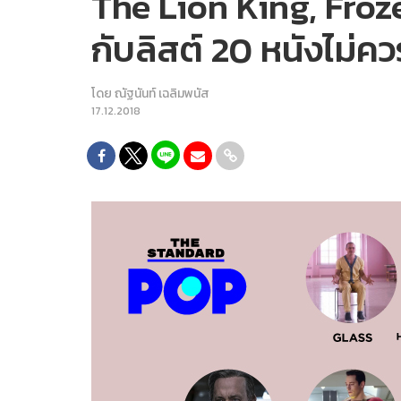
The Lion King, Froz
กับลิสต์ 20 หนังไม่
โดย
ณัฐนันท์ เฉลิมพนัส
17.12.2018