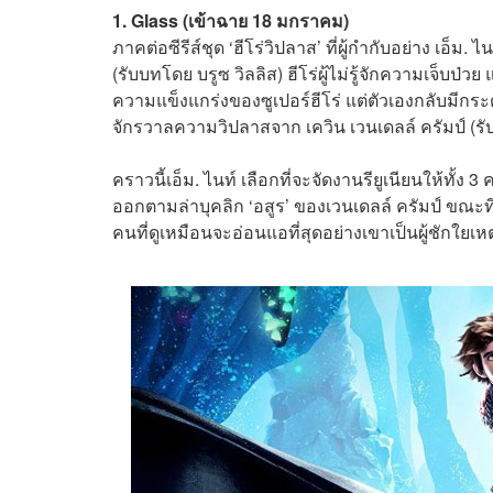
1. Glass (เข้าฉาย 18 มกราคม)
ภาคต่อซีรีส์ชุด ‘ฮีโร่วิปลาส’ ที่ผู้กำกับอย่าง เอ็ม
(รับบทโดย บรูซ วิลลิส) ฮีโร่ผู้ไม่รู้จักความเจ็บป่ว
ความแข็งแกร่งของซูเปอร์ฮีโร่ แต่ตัวเองกลับมีกระ
จักรวาลความวิปลาสจาก เควิน เวนเดลล์ ครัมป์ (รับ
คราวนี้เอ็ม. ไนท์ เลือกที่จะจัดงานรียูเนียนให้ทั้ง 3
ออกตามล่าบุคลิก ‘อสูร’ ของเวนเดลล์ ครัมป์ ขณะที
คนที่ดูเหมือนจะอ่อนแอที่สุดอย่างเขาเป็นผู้ชักใย