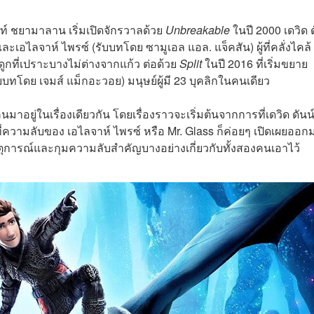
. ไนท์ ชยามาลาน เริ่มเปิดจักรวาลด้วย
Unbreakable
ในปี 2000 เดวิด ด
ย และเอไลจาห์ ไพรซ์ (รับบทโดย ซามูเอล แอล. แจ็คสัน) ผู้ที่คลั่งไคล้
ดูกที่เปราะบางไม่ต่างจากแก้ว ต่อด้วย
Split
ในปี 2016 ที่เริ่มขยาย
บทโดย เจมส์ แม็กอะวอย) มนุษย์ผู้มี 23 บุคลิกในคนเดียว
 คนมาอยู่ในเรื่องเดียวกัน โดยเรื่องราวจะเริ่มต้นจากการที่เดวิด ดันน์ 
่ความลับของ เอไลจาห์ ไพรซ์ หรือ Mr. Glass ก็ค่อยๆ เปิดเผยออก
เหตุการณ์และกุมความลับสำคัญบางอย่างเกี่ยวกับทั้งสองคนเอาไว้