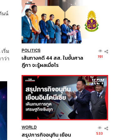
ันน์
เริ่ม
POLITICS
191
เส้นทางคดี 44 สส. ในชั้นศาล
มาว่า
ฎีกา จะรู้ผลเมื่อไร
WORLD
533
สรุปภารกิจอนุทิน เยือน