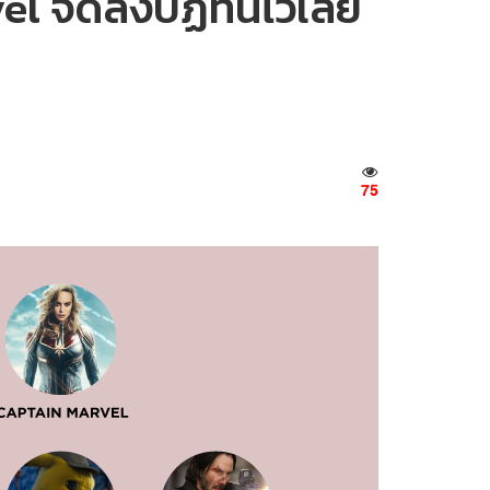
el จดลงปฏิทินไว้เลย
75