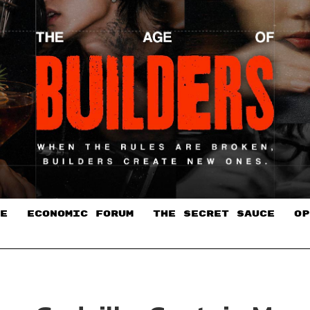
E
ECONOMIC FORUM
THE SECRET SAUCE​
OP