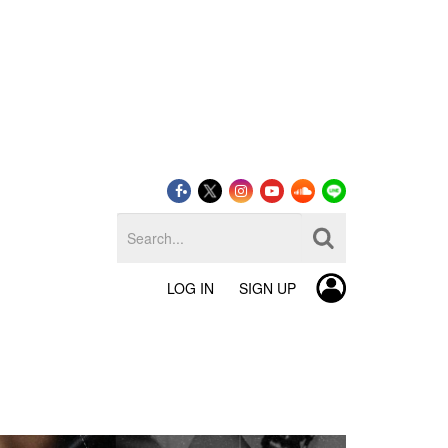
LOG IN
SIGN UP