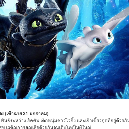
ld (เข้าฉาย 31 มกราคม)
ระหว่าง ฮิคคัพ เด็กหนุ่มชาวไวกิ้ง และเจ้าเขี้ยวกุดที่อยู่ด้วยก
ุข เผชิญการสูญเสียด้วยกันจนเติบโตเป็นผู้ใหญ่