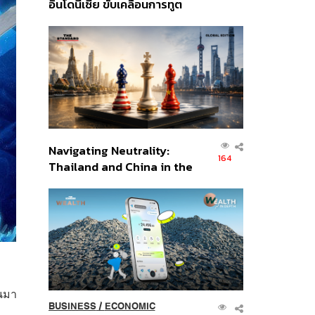
อินโดนีเซีย ขับเคลื่อนการทูต
เศรษฐกิจเชิงรุก ประกาศหุ้น
ส่วนยุทธศาสตร์ไทย –
อินโดนีเซีย
Navigating Neutrality:
164
Thailand and China in the
Age of a New Global
Order
ันมา
BUSINESS
/
ECONOMIC