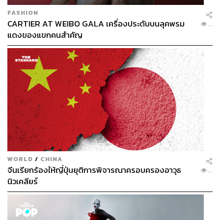
FASHION
CARTIER AT WEIBO GALA เครื่องประดับบนลุคพรม
...
แดงของแขกคนสำคัญ
WORLD
/
CHINA
จีนเรียกร้องให้ญี่ปุ่นยุติการพิจารณาครอบครองอาวุธ
...
นิวเคลียร์