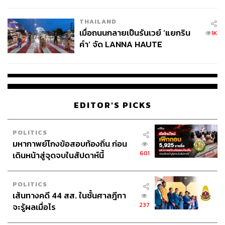
College Football
THAILAND
เมื่อถนนกลายเป็นรันเวย์ ‘แยกริน
1K
คำ’ จัด LANNA HAUTE
COUTURE กลางสายฝน
EDITOR'S PICKS
POLITICS
มหากาพย์โกงข้อสอบท้องถิ่น ก่อน
601
เดินหน้าสู่จุดจบในสัปดาห์นี้
POLITICS
เส้นทางคดี 44 สส. ในชั้นศาลฎีกา
237
จะรู้ผลเมื่อไร