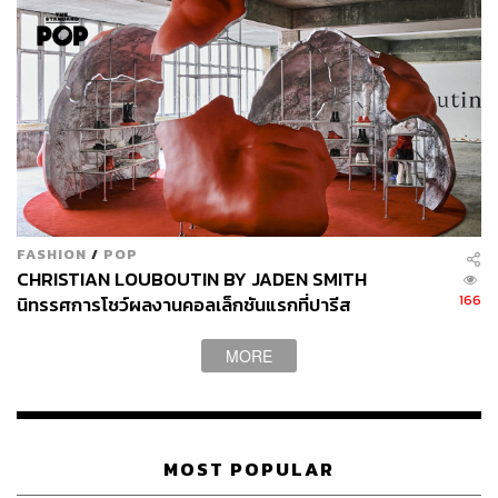
นอกจากภาพวาดน้องมะม่วงในกรอบกระจกแล้ว ตั้ม วิศุทธิ์
FASHION
/
POP
ยังชวนให้คุณได้เห็นพื้นที่ว่างตรงหน้าภาพวาดนั้น และ
CHRISTIAN LOUBOUTIN BY JADEN SMITH
จินตนาการว่าตัวคุณเป็นแบบไหนที่สะท้อนออกมาเป็นภาพ
166
นิทรรศการโชว์ผลงานคอลเล็กชันแรกที่ปารีส
วาดตรงหน้านั้น โดยให้ภาพวาดนั้นวาดจินตนาการของคุณ
แล้วอย่าลืมถ่ายรูปคุณที่สะท้อนเป็นน้องมะม่วงในภาพด้วยล่ะ
MORE
นิทรรศการ UOY MA I เปิดให้เข้าชมวันนี้เป็นวันแรกที่ RCB
Galleria ชั้น 2 ตึก River City กรุงเทพฯ เข้าชมได้ตั้งแต่วันนี้
จนถึงวันที่ 28 กุมภาพันธ์ 2565 เวลา 11.00-19.00 น. ดูราย
MOST POPULAR
ละเอียดเพิ่มเติมได้ที่
https://facebook.com/RiverCityBangko