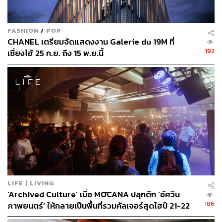
FASHION
/
POP
CHANEL เตรียมจัดแสดงงาน Galerie du 19M ที่
192
เซี่ยงไฮ้ 25 ก.ย. ถึง 15 พ.ย.นี้
LIFE | LIVING
‘Archived Culture’ เมื่อ MŌCANA ปลุกตึก ‘อัศวิน
186
ภาพยนตร์’ ให้กลายเป็นพื้นที่รวมคัลเจอร์สุดไฮป์ 21-22
มีนาคมนี้