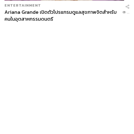
ENTERTAINMENT
Ariana Grande เปิดตัวโปรแกรมดูแลสุขภาพจิตสำหรับ
...
คนในอุตสาหกรรมดนตรี
News
Wealth
Pop
Podcast
Video
Now
Opinion
Careers
Events
Privacy
About
Contact
Policy
FOR
ADVERTISING
MEMBERSHIP