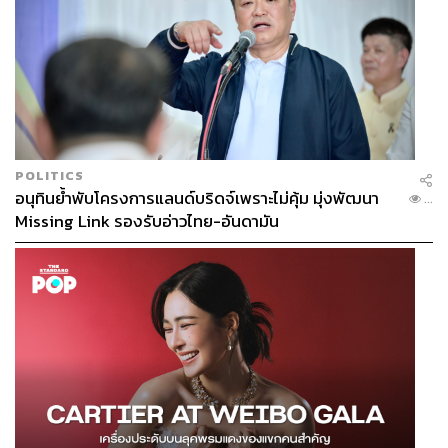
POLITICS
อนุทินย้ำพับโครงการแลนด์บริดจ์เพราะไม่คุ้ม มุ่งพัฒนา
...
Missing Link รองรับอ่าวไทย-อันดามัน