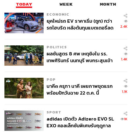
k
หรือ
https://rivercitybangkok.com/th/
TODAY
WEEK
MONTH
ภาพ:
Courtesy of TrendyGallery.Art
ECONOMIC
ยุคใหม่รถ EV ราคาเริ่ม (ถูก) กว่า
2.4K
รถไฮบริด หลังต้นทุนแบตเตอรี่ลด
TAGS:
นิทรรศการ
น้องมะม่วง
ตั้ม-วิศุทธิ์ พรนิมิตร
ลง - จีนแห่บุกตลาดเกิดใหม่
POLITICS
ผลชันสูตร 8 ศพ เหตุยิงใน รร.
1.4K
เทพศิรินทร์ นนทบุรี พบกระสุนเข้า
จุดสำคัญ ‘ศีรษะ-หน้าอก’ ครูถูกยิง
4 นัด จากระยะไกล
POP
194
นาคี๓ ครุฑา นาคี เผยภาพชุดแรก
1.1K
พร้อมปักวันฉาย 22 ต.ค. นี้
ABOUT THE AUTHOR
SPORT
วรนิต หิรัญพงษ์
adidas เปิดตัว Adizero EVO SL
อดีตนักเขียนอาหาร ท่องเที่ยว และความ
1K
สัมพันธ์ ปัจจุบันเป็นนักเขียนอิสระที่กำลังตาม
EXO คอลเล็กชันพิเศษรับฤดูกาล
หาความฝันและเส้นทางใหม่ในประเทศญี่ปุ่น