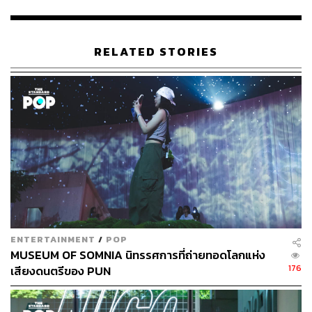
RELATED STORIES
ไฮไลต์ของงานคือภาพวาดเด็กหญิงมะม่วงที่ใหญ่ที่สุดที่
วิศุทธิ์เคยวาดมา และวาดออกมาในแนวคิดภาพสะท้อนจาก
กระจก ทำให้ผู้ชมรู้สึกเชื่อมโยงกับมะม่วง เพราะ ตั้ม วิศุทธิ์
ตั้งใจให้ผู้ที่มาเข้าชมนั้นได้เพลิดเพลินไปกับทุกภาพวาดและ
เงาสะท้อนในหลากหลายช่วงเวลาและอิริยาบถของน้อง
ENTERTAINMENT
/
POP
มะม่วง ที่พยายามจะใช้พื้นที่ตรงนี้บอกกับทุกๆ คนว่า ‘ฉันก็
MUSEUM OF SOMNIA นิทรรศการที่ถ่ายทอดโลกแห่ง
176
เสียงดนตรีของ PUN
คือเธอนั่นแหละ’