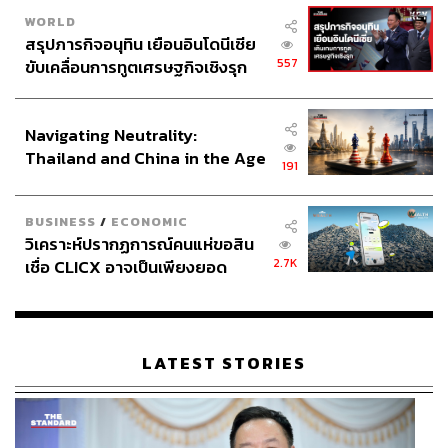
WORLD
สรุปภารกิจอนุทิน เยือนอินโดนีเซีย
557
ขับเคลื่อนการทูตเศรษฐกิจเชิงรุก
ประกาศหุ้นส่วนยุทธศาสตร์ไทย –
อินโดนีเซีย
Navigating Neutrality:
Thailand and China in the Age
191
of a New Global Order
BUSINESS
/
ECONOMIC
วิเคราะห์ปรากฏการณ์คนแห่ขอสิน
2.7K
เชื่อ CLICX อาจเป็นเพียงยอด
ภูเขาน้ำแข็ง ของปัญหาหนี้ครัว
เรือนไทยที่ถูกซุกไว้
LATEST STORIES