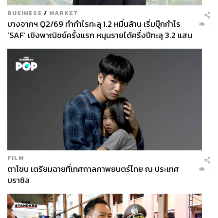
BUSINESS
/
MARKET
บางจากฯ Q2/69 ทำกำไรทะลุ 1.2 หมื่นล้าน เริ่มบุ๊กกำไร
...
‘SAF’ เชิงพาณิชย์ครั้งแรก หนุนรายได้ครึ่งปีทะลุ 3.2 แสน
ล้าน
FILM
ตาโขน เตรียมฉายที่เทศกาลภาพยนตร์ไทย ณ ประเทศ
...
บราซิล