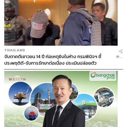
THAILAND
จับตาคดีเยาวชน 14 ปี ก่อเหตุยิงในห้าง กรมพินิจฯ ชี้
...
ประพฤติดี-รับการรักษาต่อเนื่อง ประเมินปล่อยตัว