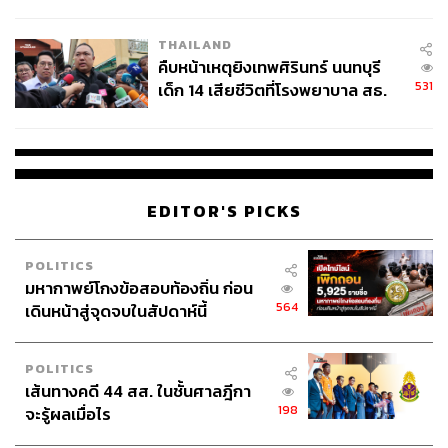
สอบปมขโมยปืนปู่ก่อเหตุ
THAILAND
คืบหน้าเหตุยิงเทพศิรินทร์ นนทบุรี
531
เด็ก 14 เสียชีวิตที่โรงพยาบาล สธ.
ยืนยันครูเสียชีวิต 5 ราย เจ็บ 22
ราย
EDITOR'S PICKS
POLITICS
มหากาพย์โกงข้อสอบท้องถิ่น ก่อน
564
เดินหน้าสู่จุดจบในสัปดาห์นี้
POLITICS
เส้นทางคดี 44 สส. ในชั้นศาลฎีกา
198
จะรู้ผลเมื่อไร