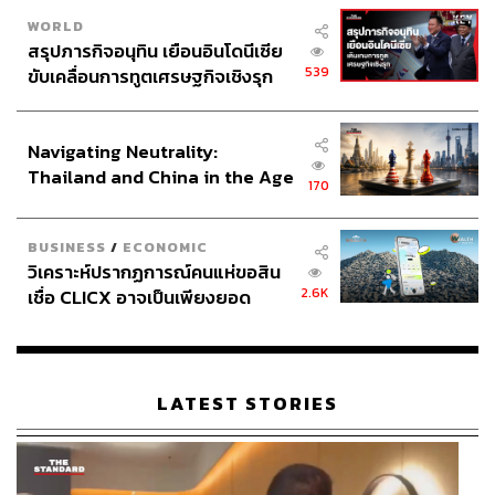
WORLD
สรุปภารกิจอนุทิน เยือนอินโดนีเซีย
539
ขับเคลื่อนการทูตเศรษฐกิจเชิงรุก
ประกาศหุ้นส่วนยุทธศาสตร์ไทย –
อินโดนีเซีย
Navigating Neutrality:
Thailand and China in the Age
170
of a New Global Order
BUSINESS
/
ECONOMIC
วิเคราะห์ปรากฏการณ์คนแห่ขอสิน
2.6K
เชื่อ CLICX อาจเป็นเพียงยอด
ภูเขาน้ำแข็ง ของปัญหาหนี้ครัว
เรือนไทยที่ถูกซุกไว้
LATEST STORIES