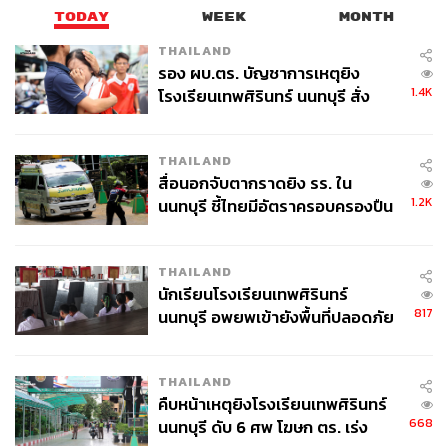
TODAY
WEEK
MONTH
THAILAND
รอง ผบ.ตร. บัญชาการเหตุยิง
1.4K
โรงเรียนเทพศิรินทร์ นนทบุรี สั่ง
ค้นหา 2 รอบยืนยันไร้คนติดค้าง พบ
ศพปู่-ย่าที่บ้านพักผู้ก่อเหตุ
THAILAND
สื่อนอกจับตากราดยิง รร. ใน
1.2K
นนทบุรี ชี้ไทยมีอัตราครอบครองปืน
สูงในระดับต้นของภูมิภาค
THAILAND
นักเรียนโรงเรียนเทพศิรินทร์
817
นนทบุรี อพยพเข้ายังพื้นที่ปลอดภัย
ชั่วคราว หลังเหตุใช้อาวุธปืนภายใน
โรงเรียนคลี่คลาย
THAILAND
คืบหน้าเหตุยิงโรงเรียนเทพศิรินทร์
668
นนทบุรี ดับ 6 ศพ โฆษก ตร. เร่ง