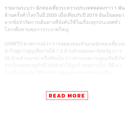
รายงานระบุว่า นักท่องเที่ยวระหว่างประเทศลดลงราว 1 พัน
ล้านครั้งทั่วโลกในปี 2020 เมื่อเทียบกับปี 2019 อันเป็นผลมา
จากข้อจำกัดการเดินทางที่บังคับใช้ในเกือบทุกประเทศทั่ว
โลกเพื่อควบคุมการระบาดใหญ่
UNWTO คาดการณ์ว่า การลดลงของจำนวนนักท่องเที่ยวจะ
นำไปสู่การสูญเสียรายได้ 1.3 ล้านล้านดอลลาร์สหรัฐ (ราว
38 ล้านล้านบาท) หรือคิดเป็น 11 เท่าของความสูญเสียที่เกิด
จากวิกฤตเศรษฐกิจปี 2009 ทำให้ถูกกำหนดว่าเป็น ‘ปีที่เลว
ร้ายที่สุดในประวัติศาสตร์’ ของอุตสาหกรรมท่องเที่ยว
การระบาดใหญ่ส่งผลกระทบต่อทุกภูมิภาคทั่วโลก โดย
จำนวนนักท่องเที่ยวต่างชาติในภูมิภาคเอเชียและแปซิฟิกลด
READ MORE
ลงร้อยละ 84 ในตะวันออกกลางและแอฟริกาลดลงร้อยละ 75
ขณะที่ในยุโรปลดลงร้อยละ 70 แม้จะฟื้นตัวเล็กน้อยในช่วง
ฤดูร้อน ส่วนทวีปอเมริกาลดลงร้อยละ 69
ซูรับ โปโลลิคัซวิลลี เลขาธิการ UNWTO เตือนว่า ปี 2021 จะ