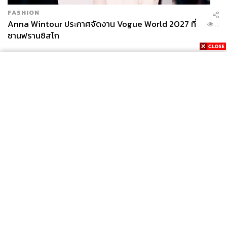
FASHION
Anna Wintour ประกาศจัดงาน Vogue World 2027 ที่
...
ซานฟรานซิสโก
News
Wealth
Pop
Podcast
Video
Now
Opinion
Careers
Events
Privacy
About
Contact
Policy
FOR
ADVERTISING
MEMBERSHIP