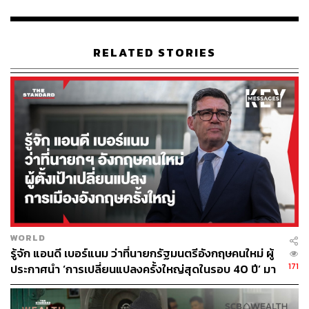
สำนักข่าวซินหัว
TAGS:
การท่องเที่ยว
RELATED STORIES
องค์การการท่องเที่ยวโลกแห่งสหประชาชาติ (UNWTO)
เชื้อไวรัสโคโรนา
152
WORLD
ABOUT THE AUTHOR
รู้จัก แอนดี เบอร์แนม ว่าที่นายกรัฐมนตรีอังกฤษคนใหม่ ผู้
171
ประกาศนำ ‘การเปลี่ยนแปลงครั้งใหญ่สุดในรอบ 40 ปี’ มา
THE STANDARD TEAM
สู่การเมืองอังกฤษ
กองบรรณาธิการ THE STANDARD