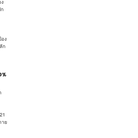
อง
ปก
้อง
ลัก
30%
ก
021
งกาย