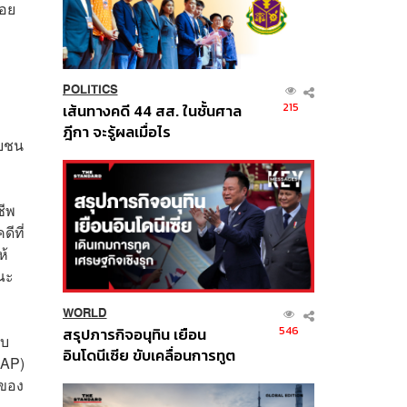
้อย
POLITICS
215
เส้นทางคดี 44 สส. ในชั้นศาล
ฎีกา จะรู้ผลเมื่อไร
ษยชน
ชีพ
ีที่
ห้
รณะ
WORLD
546
สรุปภารกิจอนุทิน เยือน
ับ
อินโดนีเซีย ขับเคลื่อนการทูต
NAP)
เศรษฐกิจเชิงรุก ประกาศหุ้น
าของ
ส่วนยุทธศาสตร์ไทย –