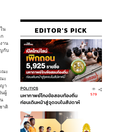
นใน
EDITOR'S PICK
าก
งงาน
ญกับ
ารณะ
กษณะ
อาญา
POLITICS
นผู้
579
มหากาพย์โกงข้อสอบท้องถิ่น
ใน
ก่อนเดินหน้าสู่จุดจบในสัปดาห์
ชาติ
นี้