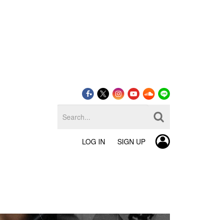
LOG IN
SIGN UP