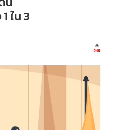
ด็น
 1 ใน 3
246