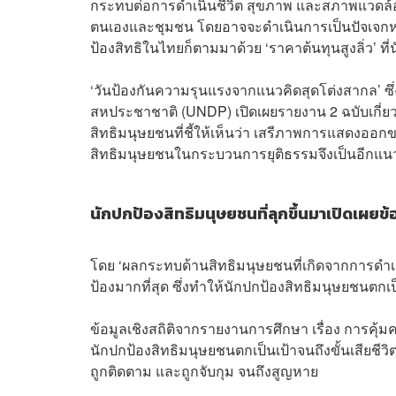
กระทบต่อการดำเนินชีวิต สุขภาพ และสภาพแวดล้อมข
ตนเองและชุมชน โดยอาจจะดำเนินการเป็นปัจเจกหรื
ป้องสิทธิในไทยก็ตามมาด้วย ‘ราคาต้นทุนสูงลิ่ว’ ที
‘วันป้องกันความรุนแรงจากแนวคิดสุดโต่งสากล’ ซึ่
สหประชาชาติ (UNDP) เปิดเผยรายงาน 2 ฉบับเกี่
สิทธิมนุษยชนที่ชี้ให้เห็นว่า เสรีภาพการแสดงออกข
สิทธิมนุษยชนในกระบวนการยุติธรรมจึงเป็นอีกแ
นักปกป้องสิทธิมนุษยชนที่ลุกขึ้นมาเปิดเผยข้
โดย ‘ผลกระทบด้านสิทธิมนุษยชนที่เกิดจากการดำเนิ
ป้องมากที่สุด ซึ่งทำให้นักปกป้องสิทธิมนุษยชน
ข้อมูลเชิงสถิติจากรายงานการศึกษา เรื่อง การคุ
นักปกป้องสิทธิมนุษยชนตกเป็นเป้าจนถึงขั้นเสียชีว
ถูกติดตาม และถูกจับกุม จนถึงสูญหาย