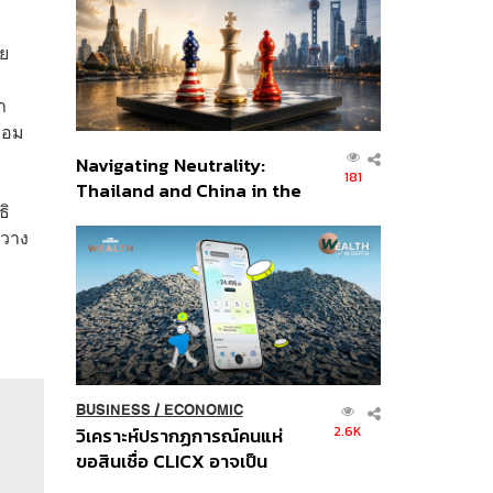
อินโดนีเซีย
วย
า
้อม
Navigating Neutrality:
181
Thailand and China in the
ธิ
Age of a New Global
ขวาง
Order
BUSINESS
/
ECONOMIC
2.6K
วิเคราะห์ปรากฏการณ์คนแห่
ขอสินเชื่อ CLICX อาจเป็น
เพียงยอดภูเขาน้ำแข็ง ของ