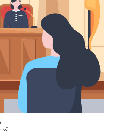
ก
รที่