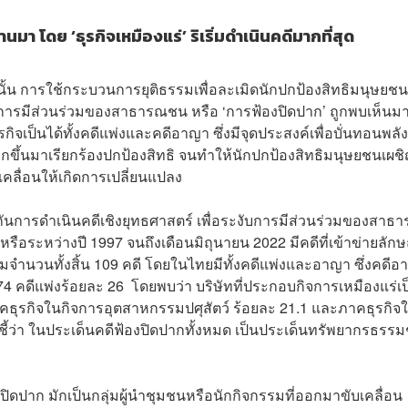
นมา โดย ‘ธุรกิจเหมืองแร่’ ริเริ่มดำเนินคดีมากที่สุด
้น การใช้กระบวนการยุติธรรมเพื่อละเมิดนักปกป้องสิทธิมนุษยช
ับการมีส่วนร่วมของสาธารณชน หรือ ‘การฟ้องปิดปาก’ ถูกพบเห็นม
ิจเป็นได้ทั้งคดีแพ่งและคดีอาญา ซึ่งมีจุดประสงค์เพื่อบั่นทอนพลั
ึ้นมาเรียกร้องปกป้องสิทธิ จนทำให้นักปกป้องสิทธิมนุษยชนเผชิ
ื่อนให้เกิดการเปลี่ยนแปลง
การดำเนินคดีเชิงยุทธศาสตร์ เพื่อระงับการมีส่วนร่วมของสาธ
 หรือระหว่างปี 1997 จนถึงเดือนมิถุนายน 2022 มีคดีที่เข้าข่ายลั
มจำนวนทั้งสิ้น 109 คดี โดยในไทยมีทั้งคดีแพ่งและอาญา ซึ่งคดี
 คดีแพ่งร้อยละ 26 โดยพบว่า บริษัทที่ประกอบกิจการเหมืองแร่เป็
ภาคธุรกิจในกิจการอุตสาหกรรมปศุสัตว์ ร้อยละ 21.1 และภาคธุรกิจ
่ชี้ว่า ในประเด็นคดีฟ้องปิดปากทั้งหมด เป็นประเด็นทรัพยากรธรรม
ดีปิดปาก มักเป็นกลุ่มผู้นำชุมชนหรือนักกิจกรรมที่ออกมาขับเคลื่อน