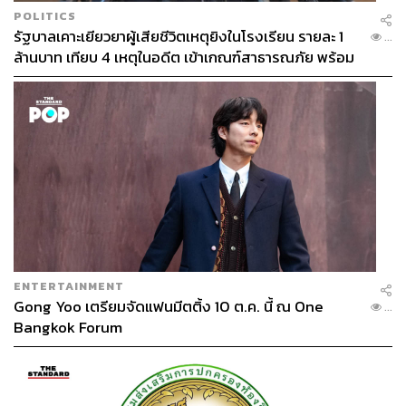
“แต่ตอนนี้ถ้าเราเอาสายไฟลงดินแล้ว และ กทม. ไม่
POLITICS
อนุญาตให้พื้นที่ที่นำสายไฟลงดิน มีสายสื่อสารมาโยงตาม
รัฐบาลเคาะเยียวยาผู้เสียชีวิตเหตุยิงในโรงเรียน รายละ 1
...
เสาอีกต่อไป ดังนั้นผู้ประกอบการก็ต้องจัดการเอง อาจจะเช่า
ล้านบาท เทียบ 4 เหตุในอดีต เข้าเกณฑ์สาธารณภัย พร้อม
ท่อใต้ดินของ กฟน., TOT และ CAT ซึ่งราคาก็ไม่หนีกันมาก”
เร่งจ่ายโดยเร็ว
สำหรับค่าเช่าของสายสื่อสารบนเสาไฟฟ้า พบว่าสาย
สื่อสาร 1 เส้น เสียค่าเช่าการวางสายบนเสาไฟอยู่ที่เดือนละ
40-50 บาทต่อกิโลเมตร ส่วนค่าเช่าท่อสายสื่อสารใต้ดินอยู่ที่
25,000 บาทต่อเดือน ค่าเช่านี้สามารถบรรจุสายสื่อสารได้
จำนวนมาก โดยผู้ให้เช่ามีทั้ง กฟน., TOT และ CAT
คงต้องรอดูว่าความพยายามทำกรุงเทพฯ เป็นเมืองไร้สาย
ไฟ ที่ริเริ่มไว้เมื่อ 33 ปีที่แล้ว จะเสร็จสิ้นตามเป้าหมายที่วาง
เอาไว้ในไม่กี่ปีข้างหน้าจริงหรือไม่
ENTERTAINMENT
TAGS:
อัศวิน ขวัญเมือง
โครงการนำสายไฟฟ้าลงใต้ดิน
Gong Yoo เตรียมจัดแฟนมีตติ้ง 10 ต.ค. นี้ ณ One
กฟน.
...
Bangkok Forum