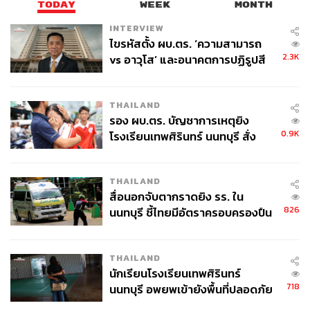
TODAY
WEEK
MONTH
INTERVIEW
ไขรหัสตั้ง ผบ.ตร. ‘ความสามารถ
2.3K
vs อาวุโส’ และอนาคตการปฏิรูปสี
บนเสาไฟฟ้ามีสายอะไรบ้าง
กากี กับ พล.ต.อ. เอก อังสนานนท์
สายไฟฟ้าแรงสูง 22,000 โวลต์
สายไฟฟ้าแรงต่ำ 230/400 โวลต์
THAILAND
สายสื่อสาร หรือ สายสาธารณูปโภค
รอง ผบ.ตร. บัญชาการเหตุยิง
0.9K
โรงเรียนเทพศิรินทร์ นนทบุรี สั่ง
ค้นหา 2 รอบยืนยันไร้คนติดค้าง พบ
ศพปู่-ย่าที่บ้านพักผู้ก่อเหตุ
THAILAND
สื่อนอกจับตากราดยิง รร. ใน
826
นนทบุรี ชี้ไทยมีอัตราครอบครองปืน
สูงในระดับต้นของภูมิภาค
THAILAND
นักเรียนโรงเรียนเทพศิรินทร์
718
นนทบุรี อพยพเข้ายังพื้นที่ปลอดภัย
ชั่วคราว หลังเหตุใช้อาวุธปืนภายใน