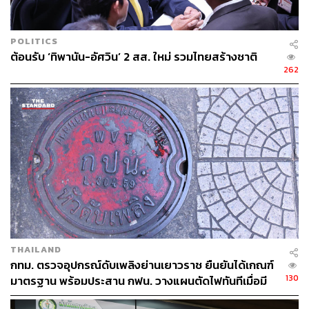
POLITICS
ต้อนรับ ‘ทิพานัน-อัศวิน’ 2 สส. ใหม่ รวมไทยสร้างชาติ
262
เป้าหมายใหม่ 127 กิโลเมตร เสร็จภายใน 5 ปี
ส่วนแผนที่สอง คือแผนตามโครงการรองรับมหานคร
อาเซียน
ระยะทางนำสายไฟฟ้าลงดินรวม 127.3 กิโลเมตร ซึ่ง
คณะรัฐมนตรีเห็นชอบไปเมื่อเดือนกันยายน 2558
แม้โครงการนำสายไฟฟ้าลงใต้ดินจะริเริ่มมานานแล้ว
และเสร็จเรียบร้อยไปบางส่วน แต่คนไทยยังคงเห็นสายโยง
ยุ่งเหยิงอยู่ดี ที่เป็นเช่นนี้เพราะ กฟน. เอาแต่สายไฟฟ้าเท่านั้น
THAILAND
ที่ลงใต้ดิน สายสื่อสารหรือสายสาธารณูปโภค ยังคงอยู่บนเสา
กทม. ตรวจอุปกรณ์ดับเพลิงย่านเยาวราช ยืนยันได้เกณฑ์
130
มาตรฐาน พร้อมประสาน กฟน. วางแผนตัดไฟทันทีเมื่อมี
ไฟฟ้าเหมือนเดิม
เพลิงไหม้
โดยเมื่อ 29 มิถุนายน 2559 นี้เอง ที่ทั้ง กฟน., กทม.,