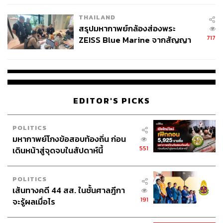
โรงเรียนคลี่คลาย
THAILAND
สรุปมหากาพย์กล้องส่องพระ
717
ZEISS Blue Marine จากสัญญา
อัศวิน ขวัญเมือง
ผู้ว่าราชการกรุงเทพมหานคร
กล่าว
ผลิต 8.3 ล้าน สู่ข้อพิพาท ‘มา
ระหว่างตรวจความคืบหน้าการนำสายไฟและสาย
เวลล์ฯ’ ฟ้อง ‘โทน บางแค’ ผิดนัด
สาธารณูปโภคลงใต้ดินบริเวณถนนพหลโยธิน โดยยอมรับว่า
จ่ายหนี้-แอบระบุแบรนด์
จริงๆ แล้ว ลำพังเสาไฟฟ้าและสายไฟฟ้าไม่เกะกะเท่าไหร่ แต่
ที่เป็นปัญหาคือสายสื่อสารทั้งหลาย ซึ่งในพื้นที่ที่เอาลงดิน
EDITOR'S PICKS
แล้ว ทาง กสทช. ก็จะให้ผู้ประกอบการเหล่านี้เช่าท่อใต้ดิน
ของการไฟฟ้าแทน
บนถนนสุขุมวิท ทางการไฟฟ้าได้เอาสายไฟฟ้าลงใต้ดินมา
POLITICS
เกือบ 2 ปีแล้ว แต่สายที่เห็นบนถนนสุขุมวิทเป็นสายสื่อสาร
มหากาพย์โกงข้อสอบท้องถิ่น ก่อน
ทั้งหมด
551
เดินหน้าสู่จุดจบในสัปดาห์นี้
โดยต่อไปถนนที่ กฟน. นำสายไฟลงใต้ดินแล้ว กทม. จะนำ
สายสื่อสารลงใต้ดินตามด้วยทั้งหมด ขณะนี้กำลังหารืออยู่
POLITICS
คาดว่าจะได้ข้อสรุปเร็วๆ นี้
เส้นทางคดี 44 สส. ในชั้นศาลฎีกา
ด้าน สุดใจ ตรีเพชร
ที่ปรึกษาผู้ว่าการการไฟฟ้านครหลวง
191
จะรู้ผลเมื่อไร
ให้สัมภาษณ์กับ THE STANDARD ว่า การเอาสายไฟลงดินมี
ค่าใช้จ่ายสูงกว่าประมาณ 10-15 เท่า ของการใช้เสาไฟฟ้า