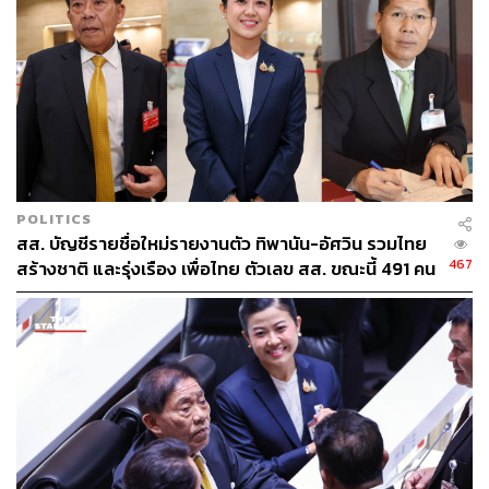
สำหรับโครงการนำสายไฟฟ้าลงดิน แบ่งง่ายๆ เป็น 2 แผน
หลัก
แผนแรกคือแผนดั้งเดิมเริ่มตั้งแต่ปี พ.ศ. 2527-2557
ระยะทาง 88.3 กิโลเมตร ประกอบด้วย โครงการสีลม,
จิตรลดา, ปทุมวัน, พญาไท, สุขุมวิท, พหลโยธิน, นนทบุรี,
พระราม 3, รัชดา-อโศก และรัชดา-พระราม 9
โดยข้อมูลเมื่อปี พ.ศ. 2557 หรือครบ 30 ปีของโครงการนำ
สายไฟฟ้าลงใต้ดินพบว่า กฟน. ดำเนินการแล้วเสร็จ 6
โครงการ ได้แก่ 1. สีลม (2.7 กิโลเมตร) 2. ปทุมวัน (6.7
กิโลเมตร) 3. จิตรลดา (6.8 กิโลเมตร) 4. พหลโยธิน (8
POLITICS
กิโลเมตร) 5. พญาไท (3.8 กิโลเมตร) 6. สุขุมวิท บางส่วน (7
สส. บัญชีรายชื่อใหม่รายงานตัว ทิพานัน-อัศวิน รวมไทย
กิโลเมตร) รวม 30 ปี ตั้งแต่ริเริ่มปี พ.ศ. 2527-2557 แล้วเสร็จ
467
สร้างชาติ และรุ่งเรือง เพื่อไทย ตัวเลข สส. ขณะนี้ 491 คน
35 กิโลเมตร
หลังศักดิ์ดาไขก๊อกเพื่อไทย
ขณะที่ข้อมูลล่าสุด (พ.ศ. 2560) กฟน. ระบุว่า สามารถนำ
สายไฟฟ้าลงดินได้แล้วทั้งหมด 41.9 กิโลเมตร