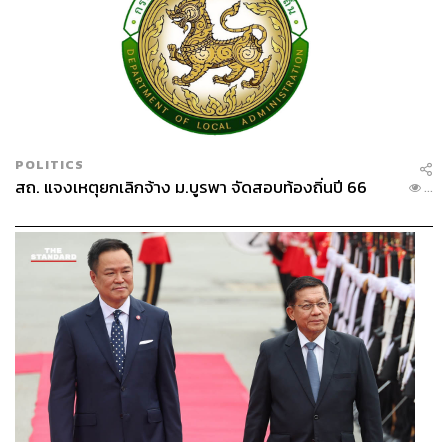
830
ABOUT THE AUTHOR
POLITICS
พลวุฒิ สงสกุล
สถ. แจงเหตุยกเลิกจ้าง ม.บูรพา จัดสอบท้องถิ่นปี 66
...
Content creator การเมือง ประจำสำนักข่าว
THE STANDARD
ABOUT THE PHOTOGRAPHER
ทรงพล จั่นลา
Video Director ประจำสำนักข่าว THE
STANDARD