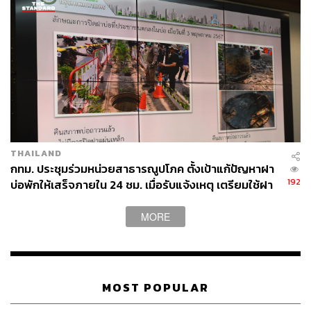
กสทช., ตำรวจ และภาคเอกชนเจ้าของสายสื่อสารทั้งหลาย
เพิ่งจะลงนามเอ็มโอยูร่วมกันผลักดันนำสายไฟฟ้าและสาย
สื่อสารลงใต้ดินเพื่อรองรับมหานครอาเซียน โดยแผนระยะ
แรกครอบคลุมระยะทาง 127 กิโลเมตร รวม 39 เส้นทาง งบ
ประมาณดำเนินการประมาณ 48,000 ล้านบาท จากแผน
ดำเนินการทั้งหมด 261 กิโลเมตร งบประมาณรวมกว่า
140,000 ล้านบาท สำหรับโครงการระยะแรก 127 กิโลเมตร
นั้น กฟน. ระบุว่ามีแนวโน้มว่าจะร่นระยะเวลาก่อสร้างจาก
เดิม 10 ปี เหลือ 5 ปี
THAILAND
กทม. ประชุมร่วมหน่วยสาธารณูปโภค ตั้งเป้าแก้ปัญหาฝา
192
บ่อพักให้เสร็จภายใน 24 ชม. เมื่อรับแจ้งเหตุ เตรียมใช้ฝา
บ่อแบบใหม่กันขโมย
MORE
MOST POPULAR