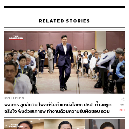
หลังมหาเศรษฐีโลก บิล เกตส์ โพสต์ภาพสายไฟสภาพสุด
ยุ่งเหยิงในประเทศไทยพร้อมวิจารณ์ผ่านเฟซบุ๊ก ว่าสภาพสาย
ไฟยุ่งเหยิงแบบนี้สะท้อนการจัดการเชิงโครงสร้างที่ไม่ตอบ
RELATED STORIES
สนองคนใช้ไฟฟ้า และเป็นที่มาของปัญหาไฟฟ้าดับบ่อย
POLITICS
พงศกร ลูกอัศวิน โพสต์รับตำแหน่งโฆษก ปชป. ย้ำจะพูด
201
จริงใจ ฟังด้วยเคารพ ทำงานด้วยความรับผิดชอบ อวย
อภิสิทธิ์เป็นแบบอย่างนักการเมืองยึดอุดมการณ์และสัจจะ
แผนเดิม 88.3 กิโลเมตร ผ่านไป 30 ปี ทำได้จริงไม่ถึงครึ่ง