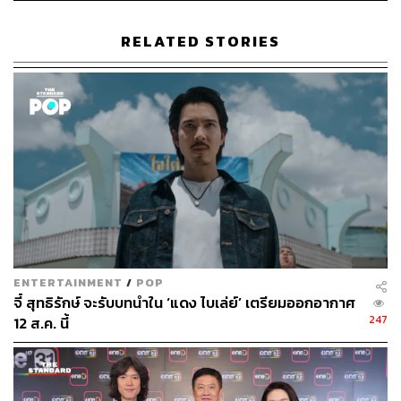
ขัติยา ฤทธิรุตม์
RELATED STORIES
Content Creator (Thai Culture) - THE
STANDARD POP
ENTERTAINMENT
/
POP
จี๋ สุทธิรักษ์ จะรับบทนำใน ‘แดง ไบเล่ย์’ เตรียมออกอากาศ
247
12 ส.ค. นี้