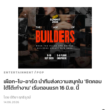
/
ENTERTAINMENT
POP
เผือก-โบ-อาร์ต นำทีมส่งความสนุกใน ‘ซิตคอม
ใต้โต๊ะทำงาน’ เริ่มตอนแรก 16 มิ.ย. นี้
โดย
ขัติยา ฤทธิรุตม์
14.06.2026