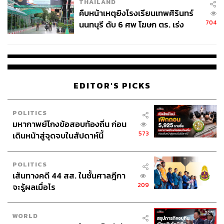
THAILAND
คืบหน้าเหตุยิงโรงเรียนเทพศิรินทร์
704
นนทบุรี ดับ 6 ศพ โฆษก ตร. เร่ง
สอบปมขโมยปืนปู่ก่อเหตุ
EDITOR'S PICKS
POLITICS
มหากาพย์โกงข้อสอบท้องถิ่น ก่อน
573
เดินหน้าสู่จุดจบในสัปดาห์นี้
POLITICS
เส้นทางคดี 44 สส. ในชั้นศาลฎีกา
209
จะรู้ผลเมื่อไร
WORLD