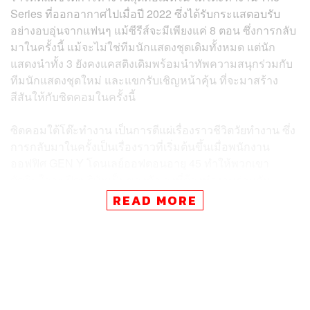
Series ที่ออกอากาศไปเมื่อปี 2022 ซึ่งได้รับกระแสตอบรับ
อย่างอบอุ่นจากแฟนๆ แม้ซีรีส์จะมีเพียงแค่ 8 ตอน ซึ่งการกลับ
มาในครั้งนี้ แม้จะไม่ใช่ทีมนักแสดงชุดเดิมทั้งหมด แต่นัก
แสดงนำทั้ง 3 ยังคงแคสติงเดิมพร้อมนำทัพความสนุกร่วมกับ
ทีมนักแสดงชุดใหม่ และแขกรับเชิญหน้าคุ้น ที่จะมาสร้าง
สีสันให้กับซิตคอมในครั้งนี้
ซิตคอมใต้โต๊ะทำงาน เป็นการตีแผ่เรื่องราวชีวิตวัยทำงาน ซึ่ง
การกลับมาในครั้งเป็นเรื่องราวที่เริ่มต้นขึ้นเมื่อพนักงาน
ออฟฟิศ GEN Y โดนเลย์ออฟตอนอายุ 45 ทำให้พวกเขา
ตัดสินใจจะเปิดบริษัทเป็นของตัวเองที่ต้องทำงานร่วมกับ
พนักงานใหม่ GEN Z ความวุ่นวายของกลุ่มเพื่อน และความ
READ MORE
ต่างของเจเนอเรชันในยุคสมัยการทำงานที่เปลี่ยนไปจึงเริ่ม
ต้นขึ้น
นอกจากนี้ ซิตคอมใต้โต๊ะทำงาน ยังถือเป็นซิตคอมอารมณ์ดี
เรื่องแรกจาก oneD ORIGINAL อีกด้วย เตรียมรับชมความ
สนุกสุดป่วนของซิตคอมเรื่องนี้ ทุกวันอังคาร 21.30 น. ทาง