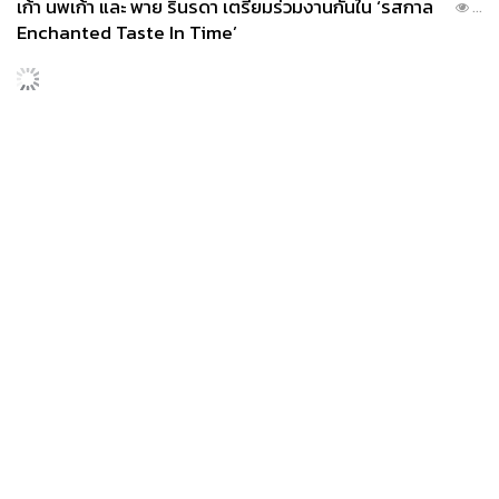
เก้า นพเก้า และ พาย รินรดา เตรียมร่วมงานกันใน ‘รสกาล
...
Enchanted Taste In Time’
News
Wealth
Pop
Podcast
Video
Now
Opinion
Careers
Events
Privacy
About
Contact
Policy
FOR
ADVERTISING
MEMBERSHIP