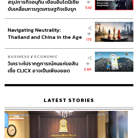
สรุปภารกิจอนุทิน เยือนอินโดนีเซีย
543
ขับเคลื่อนการทูตเศรษฐกิจเชิงรุก
ประกาศหุ้นส่วนยุทธศาสตร์ไทย –
อินโดนีเซีย
Navigating Neutrality:
Thailand and China in the Age
175
of a New Global Order
BUSINESS
/
ECONOMIC
วิเคราะห์ปรากฏการณ์คนแห่ขอสิน
2.6K
เชื่อ CLICX อาจเป็นเพียงยอด
ภูเขาน้ำแข็ง ของปัญหาหนี้ครัว
เรือนไทยที่ถูกซุกไว้
LATEST STORIES