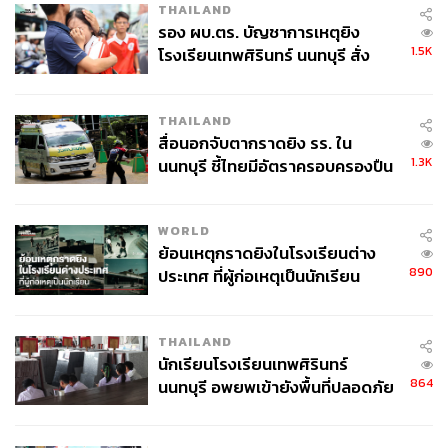
THAILAND
รอง ผบ.ตร. บัญชาการเหตุยิง
1.5K
โรงเรียนเทพศิรินทร์ นนทบุรี สั่ง
ค้นหา 2 รอบยืนยันไร้คนติดค้าง พบ
ศพปู่-ย่าที่บ้านพักผู้ก่อเหตุ
THAILAND
สื่อนอกจับตากราดยิง รร. ใน
1.3K
นนทบุรี ชี้ไทยมีอัตราครอบครองปืน
สูงในระดับต้นของภูมิภาค
WORLD
ย้อนเหตุกราดยิงในโรงเรียนต่าง
890
ประเทศ ที่ผู้ก่อเหตุเป็นนักเรียน
THAILAND
นักเรียนโรงเรียนเทพศิรินทร์
864
นนทบุรี อพยพเข้ายังพื้นที่ปลอดภัย
ชั่วคราว หลังเหตุใช้อาวุธปืนภายใน
โรงเรียนคลี่คลาย