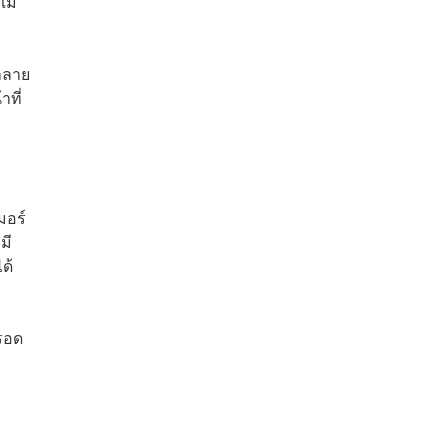
มเม
กลาย
าที่
มอร์
มี
ด้
่รอด