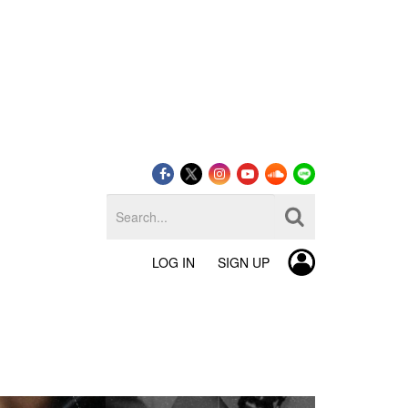
LOG IN
SIGN UP