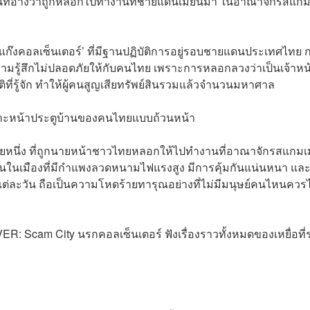
งคนที่อ้างว่าถูกหลอกไปทำงานที่ชายแดนเมียนมา ในอาณาจักรสแก
แก๊งคอลเซ็นเตอร์’ ที่มีฐานปฏิบัติการอยู่รอบชายแดนประเทศไทย 
ความรู้สึกไม่ปลอดภัยให้กับคนไทย เพราะการหลอกลวงว่าเป็นเจ้าหน้
ติที่รู้จัก ทำให้ผู้คนสูญเสียทรัพย์สินรวมแล้วจำนวนมหาศาล
คาะหน้าประตูบ้านของคนไทยแบบถ้วนหน้า
ายหนึ่ง ที่ถูกนายหน้าชาวไทยหลอกให้ไปทำงานที่อาณาจักรสแกมเ
ะวันในเมืองที่มีกำแพงลวดหนามไฟแรงสูง มีการคุ้มกันแน่นหนา และ
่ละวัน ถือเป็นความโหดร้ายทารุณอย่างที่ไม่มีมนุษย์คนไหนควรไ
R: Scam City นรกคอลเซ็นเตอร์ ฟังเรื่องราวทั้งหมดของเหยื่อที