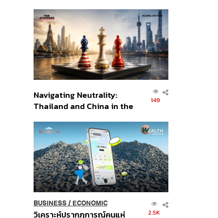
เศรษฐกิจเชิงรุก ประกาศหุ้น
ส่วนยุทธศาสตร์ไทย –
อินโดนีเซีย
Navigating Neutrality:
149
Thailand and China in the
Age of a New Global
Order
BUSINESS
/
ECONOMIC
2.5K
วิเคราะห์ปรากฏการณ์คนแห่