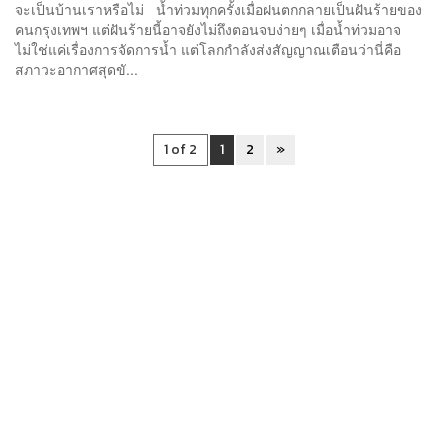
จะเป็นบ้านเราหรือไม่ น้ำท่วมทุกครั้งเมื่อฝนตกกลายเป็นฝันร้ายของ
คนกรุงเทพฯ แต่ฝันร้ายนี้อาจยังไม่ถึงตอนจบง่ายๆ เมื่อน้ำท่วมอาจ
ไม่ใช่แค่เรื่องการจัดการน้ำ แต่โลกกำลังส่งสัญญาณเตือนว่านี่คือ
สภาวะอากาศสุดขั...
1 of 2
1
2
»