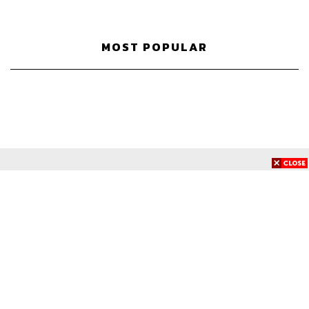
MOST POPULAR
TODAY
WEEK
MONTH
ECONOMIC
เทียบรายจ่ายบุคลากรรัฐ ไทย vs.
867
ต่างประเทศ: พบภาษีทุก 100 บาท
ของคนไทยใช้ไปกับข้าราชการเฉียด
40 บาท
BUSINESS
แบงก์ไร้สาขา CLICX ปิดรับสมัคร
740
สินเชื่อชั่วคราว พร้อมส่งสัญญาณ
เตือนกลุ่มกู้เงินผิดวัตถุประสงค์-ให้
ข้อมูลเท็จ เตรียมดำเนินคดีเด็ดขาด
POLITICS
‘ประภาศ คงเอียด’ กรรมการ ป.ป.ช.
539
อดีตอธิบดีกรมธนารักษ์ ถึงแก่
อนิจกรรม