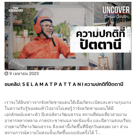
9 เมษายน 2023
ชมคลิป: S E L A M A T P A T T A N I ความปกติที่ปัตตานี
เราจะได้ยินข่าวจากจังหวัดชายแดนใต้เมื่อเกิดระเบิดและความรุนแรง
ในความรับรู้ของคนทั่วไปอาจไม่เคยรู้ว่าจังหวัดชายแดนใต้มี
เอกลักษณ์เฉพาะตัว มีเสน่ห์ทางวัฒนธรรม สถานที่ท่องเที่ยวสวยงาม
อาหารหลากหลาย ภาคประชาชนฉลาดเข้มแข็ง และมีความสงบเรียบ
ง่ายตามวิถีทางวัฒนธรรม สิ่งเหล่านี้เกิดขึ้นที่นี่ทุกวันตลอดเวลา ส่วน
สถานการณ์ความไม่สงบนั้นเกิดขึ้นแบบนับครั้งได้ โ...