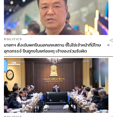
POLITICS
นายกฯ สั่งเข้มพกปืนนอกเคหสถาน ชี้ไม่ใช่เจ้าหน้าที่มีโทษ
...
อุกฉกรรจ์ ปืนถูกขโมยก่อเหตุ เจ้าของร่วมรับผิด
POLITICS