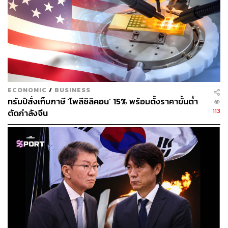
สถาบัน Royal United Services Institute ให้ความเห็นต่อท่าที
ของสตาร์เมอร์ว่า “ไม่ว่าสหราชอาณาจักรจะลงมือทำอะไร
ก็ตามในด้านกลาโหม สหรัฐฯ ก็จะให้ความสนใจไปทางอื่น
และจะไม่มีทางมารับบทบาทนำด้านความมั่นคงของยุโรป
อย่างที่สหรัฐฯ เคยทำมานานกว่าครึ่งศตวรรษ”
อย่างไรก็ตาม บทวิเคราะห์จาก Chatam House องค์กรวิจัย
ECONOMIC
/
BUSINESS
ด้านกิจการระหว่างประเทศของอังกฤษ ชี้ถึงสิ่งที่รัฐบาลสห
ทรัมป์สั่งเก็บภาษี ‘โพลีซิลิคอน’ 15% พร้อมตั้งราคาขั้นต่ำ
ราชอาณาจักรควรทำเพื่อก้าวขึ้นมามีบทบาทนำในการ
113
ตัดกำลังจีน
ปกป้องยูเครนและยุโรป
โดยหนึ่งในแนวทางที่เหมาะสม ก็คือการเพิ่มงบใช้จ่ายด้าน
กลาโหมเป็น 2.5% ของ GDP เพื่อให้สหราชอาณาจักรมี
สถานะผู้นำที่น่าเชื่อถือ แต่มองว่าควรจะเพิ่มตั้งแต่
ปีงบประมาณหน้า เนื่องจากปัญหาความไม่เพียงพอของอาวุธ
ยุทโธปกรณ์ ซึ่งรายงานการตรวจสอบการป้องกันเชิง
ยุทธศาสตร์ที่กำลังจะมาถึง (The Forthcoming Strategic
Defence Review) ที่เขียนโดยลอร์ด โรเบิร์ตสัน อดีตรัฐมนตรี