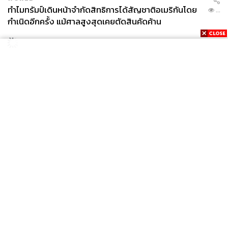
ทำไมทรัมป์เดินหน้าจำกัดสิทธิการได้สัญชาติอเมริกันโดย
...
กำเนิดอีกครั้ง แม้ศาลสูงสุดเคยตัดสินคัดค้าน
News
Wealth
Pop
Podcast
Video
Now
Opinion
Careers
Events
Privacy
About
Contact
Policy
FOR
ADVERTISING
MEMBERSHIP