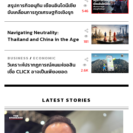
สรุปภารกิจอนุทิน เยือนอินโดนีเซีย
546
ขับเคลื่อนการทูตเศรษฐกิจเชิงรุก
ประกาศหุ้นส่วนยุทธศาสตร์ไทย –
อินโดนีเซีย
Navigating Neutrality:
Thailand and China in the Age
181
of a New Global Order
BUSINESS
/
ECONOMIC
วิเคราะห์ปรากฏการณ์คนแห่ขอสิน
2.6K
เชื่อ CLICX อาจเป็นเพียงยอด
ภูเขาน้ำแข็ง ของปัญหาหนี้ครัว
เรือนไทยที่ถูกซุกไว้
LATEST STORIES