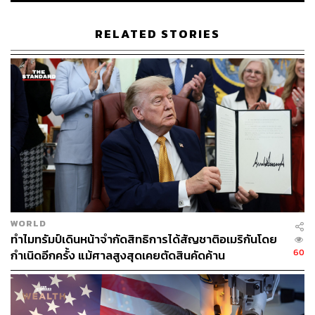
ดังนั้น การประกาศแผนดังกล่าวอาจเป็นจุดเริ่มต้นที่ดีสำหรับ
สตาร์เมอร์ ในการได้เข้าไปทำเนียบขาวและรับฟังความเห็น
RELATED STORIES
จากประธานาธิบดีทรัมป์
อย่างไรก็ตาม ท่าทีของสตาร์เมอร์ ยังไม่แน่ว่าจะช่วยให้เขา
สามารถแสดงความคิดเห็นเกี่ยวกับประเด็นความมั่นคงของ
ยูเครนและยุโรปได้มากขึ้นหรือไม่ อีกทั้งยังไม่แน่ว่าทรัมป์ จะ
ยินยอมให้ยูเครนและยุโรปได้มีที่นั่งในโต๊ะเจรจารอบต่อไป
หรือเปิดใจมากขึ้นกับแนวคิดที่ว่า สหรัฐฯ ควรมีบทบาทใน
การรับประกันความมั่นคงของยูเครนหลังยุติสงคราม
ทั้งนี้ นักวิเคราะห์มองว่า สตาร์เมอร์สามารถชี้ให้ทรัมป์เห็น
ได้ว่า สหราชอาณาจักรกำลังแสดงความเป็นผู้นำในเรื่องนี้
WORLD
และชี้ทางให้พันธมิตรยุโรปอื่นๆ ปฏิบัติตาม ขณะเดียวกันยัง
ทำไมทรัมป์เดินหน้าจำกัดสิทธิการได้สัญชาติอเมริกันโดย
แสดงให้เห็นว่า สหราชอาณาจักรไม่จำเป็นต้องก่อ ‘ความผิด
60
กำเนิดอีกครั้ง แม้ศาลสูงสุดเคยตัดสินคัดค้าน
พลาดครั้งประวัติศาสตร์’ จากการต้องเลือกระหว่างยุโรปกับ
สหรัฐฯ
มัลคอล์ม ชาลเมอร์ส (Malcolm Chalmers) รองผู้อำนวยการ