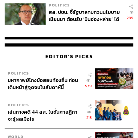
POLITICS
สส. ปชน. จี้รัฐบาลทบทวนนโยบาย
239
เมียนมา ต้อนรับ ‘มินอ่องหล่าย’ ได้
แค่สัญญาว่างเปล่า
215
EDITOR'S PICKS
ABOUT THE AUTHOR
POLITICS
วิโรจน์ เลิศจิตต์ธรรม
มหากาพย์โกงข้อสอบท้องถิ่น ก่อน
Senior Content Creator กองข่าวต่างประเทศ
579
เดินหน้าสู่จุดจบในสัปดาห์นี้
THE STANDARD
POLITICS
เส้นทางคดี 44 สส. ในชั้นศาลฎีกา
215
จะรู้ผลเมื่อไร
WORLD