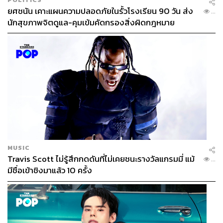
ยศชนัน เคาะแผนความปลอดภัยในรั้วโรงเรียน 90 วัน ส่ง
...
นักสุขภาพจิตดูแล-คุมเข้มคัดกรองสิ่งผิดกฎหมาย
MUSIC
Travis Scott ไม่รู้สึกกดดันที่ไม่เคยชนะรางวัลแกรมมี่ แม้
...
มีชื่อเข้าชิงมาแล้ว 10 ครั้ง