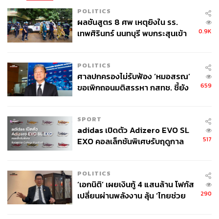
พัฒนา
POLITICS
ผลชันสูตร 8 ศพ เหตุยิงใน รร.
เดวิด มิลลิแบนด์ ซีอีโอของคณะกรรมการกู้ภัยระหว่าง
0.9K
เทพศิรินทร์ นนทบุรี พบกระสุนเข้า
ประเทศ (International Rescue Committee: IRC) และอดีต
จุดสำคัญ ‘ศีรษะ-หน้าอก’ ครูถูกยิง
รัฐมนตรีว่าการกระทรวงการต่างประเทศของสหราช
4 นัด จากระยะไกล
อาณาจักร กล่าวว่าการตัดลดงบช่วยเหลือต่างประเทศ
POLITICS
“เป็นการทำลายชื่อเสียงอันน่าภาคภูมิใจของสหราช
ศาลปกครองไม่รับฟ้อง ‘หมอสรณ’
อาณาจักร ในฐานะผู้นำด้านมนุษยธรรมและการพัฒนาระดับ
659
ขอเพิกถอนมติสรรหา กสทช. ชี้ยัง
โลก”
ไม่ใช่ผู้เดือดร้อนเสียหาย
อ้างอิง:
SPORT
adidas เปิดตัว Adizero EVO SL
https://www.bbc.com/news/articles/cvg584grxwwo
517
EXO คอลเล็กชันพิเศษรับฤดูกาล
https://www.bbc.com/news/articles/clyrkkv4gd7o
College Football
https://www.chathamhouse.org/2025/02/what-uk-sho
uld-do-defence-ukraine-and-europe
POLITICS
‘เอกนิติ’ เผยเงินกู้ 4 แสนล้าน โฟกัส
TAGS:
Trump 2.0
UK
Donald Trump
USA
290
เปลี่ยนผ่านพลังงาน ลุ้น ‘ไทยช่วย
งบกลาโหม
Keir Starmer
ไทยพลัส’ เฟส 2 รอประเมินความ
เหมาะสม