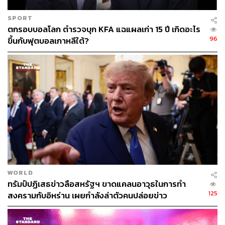
กลาโหม คาดการณ์ว่า ในกรณีเร่งด่วนที่เกิดการสู้รบที่เข้ม
ข้นขึ้น กองทัพสหราชอาณาจักรจะมีกระสุนปืนให้ใช้เพียงพอ
SPORT
แค่ 2 วันครึ่งเท่านั้น
ตกรอบบอลโลก ตำรวจบุก KFA แฉแผลเก่า 15 ปี เกิดอะไร
96
ขึ้นกับฟุตบอลเกาหลีใต้?
แนวทางจัดหางบประมาณ?
Chatam House มองว่า แนวทางในการจัดหางบประมาณ
เพื่อนำมาเพิ่มงบใช้จ่ายทางทหารของประเทศยุโรปต่างๆ
รวมถึงสหราชอาณาจักรที่มีสันติภาพมายาวนาน และที่ผ่าน
มาได้นำงบประมาณทางทหารมาใช้กับสวัสดิการอื่นๆ ของ
ประชาชน อาจต้องเผชิญกับความท้าทายทางการเมืองไม่
น้อย โดยอาจใช้เวลาหลายปีหรือหลายทศวรรษ
WORLD
ในระยะสั้น หนทางที่เป็นไปได้ อาจต้องพึ่งพากลไกการระดม
ทรัมป์ปฏิเสธข่าวลือสหรัฐฯ ขาดแคลนอาวุธในการทำ
ทุนต่างๆ เช่น การออกพันธบัตรกลาโหม หรือการกู้ยืมร่วม
125
สงครามกับอิหร่าน เผยกำลังล่าตัวคนปล่อยข่าว
กันระหว่างสหราชอาณาจักรกับชาติยุโรปอื่นๆ
อีกแนวทางที่เป็นไปได้คือการตัดงบประมาณด้านอื่นๆ โดย