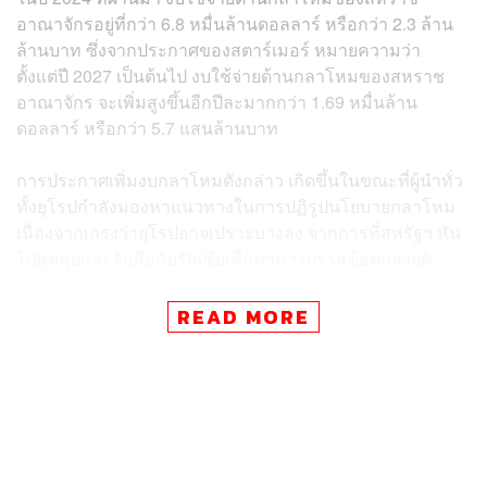
อาณาจักรอยู่ที่กว่า 6.8 หมื่นล้านดอลลาร์ หรือกว่า 2.3 ล้าน
ล้านบาท ซึ่งจากประกาศของสตาร์เมอร์ หมายความว่า
ตั้งแต่ปี 2027 เป็นต้นไป งบใช้จ่ายด้านกลาโหมของสหราช
อาณาจักร จะเพิ่มสูงขึ้นอีกปีละมากกว่า 1.69 หมื่นล้าน
ดอลลาร์ หรือกว่า 5.7 แสนล้านบาท
การประกาศเพิ่มงบกลาโหมดังกล่าว เกิดขึ้นในขณะที่ผู้นำทั่ว
ทั้งยุโรปกำลังมองหาแนวทางในการปฏิรูปนโยบายกลาโหม
เนื่องจากเกรงว่ายุโรปอาจเปราะบางลง จากการที่สหรัฐฯ หัน
ไปพูดคุยและจับมือกับรัสเซียเพื่อหาทางบรรลุข้อตกลงยุติ
สงครามยูเครน
READ MORE
โดยที่ผ่านมา ทรัมป์เรียกร้องให้ชาติยุโรปที่เป็นสมาชิก NATO
เพิ่มงบใช้จ่ายด้านกลาโหมมากขึ้น ในขณะวิพากษ์วิจารณ์
การสนับสนุนความช่วยเหลือทางทหารของสหรัฐฯ ให้แก่
ยูเครนมาโดยตลอด ซึ่งทรัมป์เน้นย้ำความต้องการให้ชาติ
ยุโรป เข้าไปมีบทบาทมากขึ้นในการรับประกันความมั่นคง
ระยะยาวแก่ยูเครน