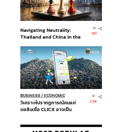
Navigating Neutrality:
147
Thailand and China in the
Age of a New Global
Order
BUSINESS
/
ECONOMIC
2.5K
วิเคราะห์ปรากฏการณ์คนแห่
ขอสินเชื่อ CLICX อาจเป็น
เพียงยอดภูเขาน้ำแข็ง ของ
ปัญหาหนี้ครัวเรือนไทยที่ถูกซุก
ไว้