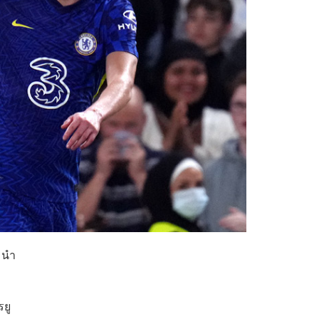
ยมนำ
รยู