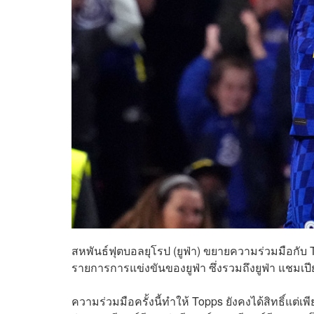
สหพันธ์ฟุตบอลยุโรป (ยูฟ่า) ขยายความร่วมมือกับ To
รายการการแข่งขันของยูฟ่า ซึ่งรวมถึงยูฟ่า แชมเ
ความร่วมมือครั้งนี้ทำให้ Topps ยังคงได้สิทธิ์แต่