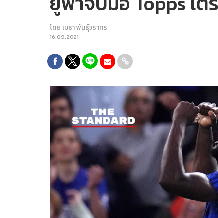
ยูฟ่าจับมือ Topps เต
โดย
เมธา พันธุ์วราทร
16.09.2021