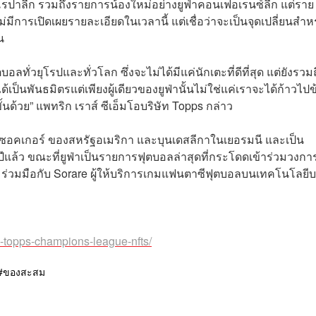
ยูโรปาลีก รวมถึงรายการน้องใหม่อย่างยูฟ่าคอนเฟอเรนซ์ลีก แต่ราย
่มีการเปิดเผยรายละเอียดในเวลานี้ แต่เชื่อว่าจะเป็นจุดเปลี่ยนสำห
น
บอลทั่วยุโรปและทั่วโลก ซึ่งจะไม่ได้มีแค่นักเตะที่ดีที่สุด แต่ยังรวม
เป็นพันธมิตรแต่เพียงผู้เดียวของยูฟ่านั้นไม่ใช่แค่เราจะได้ก้าวไปข
นด้วย” แพทริก เราส์ ซีเอ็มโอบริษัท Topps กล่าว
ีก ซอคเกอร์ ของสหรัฐอเมริกา และบุนเดสลีกาในเยอรมนี และเป็น
ีแล้ว ขณะที่ยูฟ่าเป็นรายการฟุตบอลล่าสุดที่กระโดดเข้าร่วมวงกา
มร่วมมือกับ Sorare ผู้ให้บริการเกมแฟนตาซีฟุตบอลบนเทคโนโลยีบ
-topps-champions-league-nfts/
ของสะสม