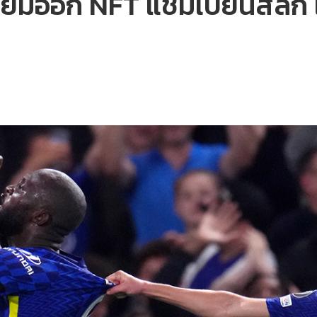
รียมออก NFT แชมเปียนส์ลีก