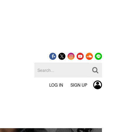
LOG IN
SIGN UP