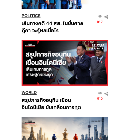
POLITICS
167
เส้นทางคดี 44 สส. ในชั้นศาล
ฎีกา จะรู้ผลเมื่อไร
WORLD
512
สรุปภารกิจอนุทิน เยือน
อินโดนีเซีย ขับเคลื่อนการทูต
เศรษฐกิจเชิงรุก ประกาศหุ้น
ส่วนยุทธศาสตร์ไทย –
อินโดนีเซีย