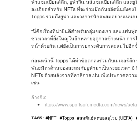
ฟ่าแชมเปียนส์ลีก, ยูฟ่าวีเมนส์แชมเปียนส์ลีก และ
ละเอียดสำหรับ NFTs ที่จะร่วมมือกันผลิตนั้นยังคงไม
Topps รวมถึงยูฟ่า และวงการนักสะสมอย่างแน่นอ
“นี่คือเรื่องที่น่ายินดีสำหรับกลุ่มของเรา และแฟนฟุต
ช่วงเวลาที่ยิ่งใหญ่ในอีกหลายฤดูกาลข้างหน้า การได้
หน้าด้วยกัน แต่ยังเป็นการยกระดับการสะสมไปอีกขั้
ก่อนหน้านี้ Topps ได้ทำข้อตกลงร่วมกับเมเจอร์ล
พันธมิตรด้านของสะสมกับยูฟ่ามาเป็นระยะเวลา 6 ป
NFTs ด้วยหลังจากที่ลาลีกาสเปน เพิ่งประกาศควา
เชน
อ้างอิง:
https://www.sportspromedia.com/news/uefa
TAGS:
NFT
Topps
สหพันธ์ฟุตบอลยุโรป (UEFA)