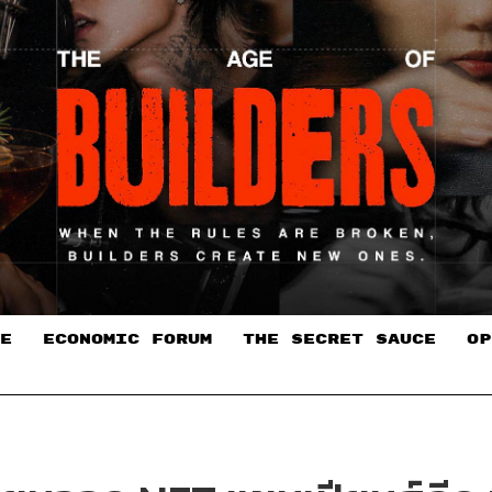
E
ECONOMIC FORUM
THE SECRET SAUCE​
OP