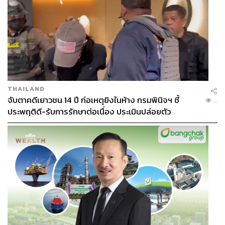
THAILAND
จับตาคดีเยาวชน 14 ปี ก่อเหตุยิงในห้าง กรมพินิจฯ ชี้
...
ประพฤติดี-รับการรักษาต่อเนื่อง ประเมินปล่อยตัว