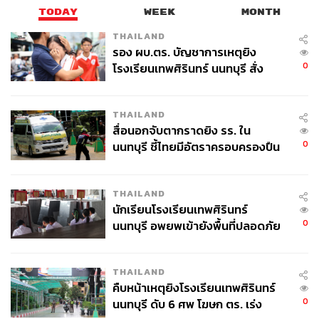
TODAY
WEEK
MONTH
THAILAND
รอง ผบ.ตร. บัญชาการเหตุยิง
0
โรงเรียนเทพศิรินทร์ นนทบุรี สั่ง
ค้นหา 2 รอบยืนยันไร้คนติดค้าง พบ
ศพปู่-ย่าที่บ้านพักผู้ก่อเหตุ
THAILAND
สื่อนอกจับตากราดยิง รร. ใน
0
นนทบุรี ชี้ไทยมีอัตราครอบครองปืน
สูงในระดับต้นของภูมิภาค
THAILAND
นักเรียนโรงเรียนเทพศิรินทร์
0
นนทบุรี อพยพเข้ายังพื้นที่ปลอดภัย
ชั่วคราว หลังเหตุใช้อาวุธปืนภายใน
โรงเรียนคลี่คลาย
THAILAND
คืบหน้าเหตุยิงโรงเรียนเทพศิรินทร์
0
นนทบุรี ดับ 6 ศพ โฆษก ตร. เร่ง