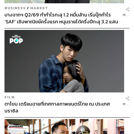
BUSINESS
/
MARKET
บางจากฯ Q2/69 ทำกำไรทะลุ 1.2 หมื่นล้าน เริ่มบุ๊กกำไร
...
‘SAF’ เชิงพาณิชย์ครั้งแรก หนุนรายได้ครึ่งปีทะลุ 3.2 แสน
ล้าน
FILM
ตาโขน เตรียมฉายที่เทศกาลภาพยนตร์ไทย ณ ประเทศ
...
บราซิล