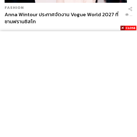
FASHION
Anna Wintour ประกาศจัดงาน Vogue World 2027 ที่
...
ซานฟรานซิสโก
News
Wealth
Pop
Podcast
Video
Now
Opinion
Careers
Events
Privacy
About
Contact
Policy
FOR
ADVERTISING
MEMBERSHIP