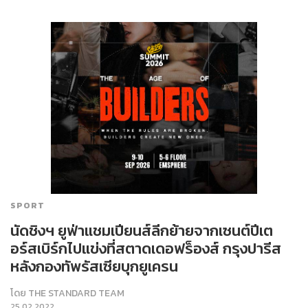
SPORT
นัดชิงฯ ยูฟ่าแชมเปียนส์ลีกย้ายจากเซนต์ปีเต
อร์สเบิร์กไปแข่งที่สตาดเดอฟร็องส์ กรุงปารีส
หลังกองทัพรัสเซียบุกยูเครน
โดย
THE STANDARD TEAM
25.02.2022