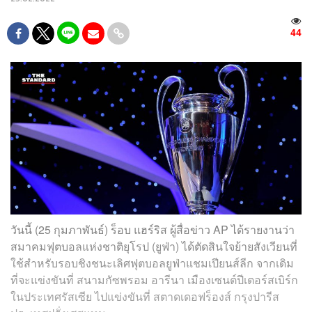
44
วันนี้ (25 กุมภาพันธ์) ร็อบ แฮร์ริส ผู้สื่อข่าว AP ได้รายงานว่า
สมาคมฟุตบอลแห่งชาติยุโรป (ยูฟ่า) ได้ตัดสินใจย้ายสังเวียนที่
ใช้สำหรับรอบชิงชนะเลิศฟุตบอลยูฟ่าแชมเปียนส์ลีก จากเดิม
ที่จะแข่งขันที่ สนามกัซพรอม อารีนา เมืองเซนต์ปีเตอร์สเบิร์ก
ในประเทศรัสเซีย ไปแข่งขันที่ สตาดเดอฟร็องส์ กรุงปารีส