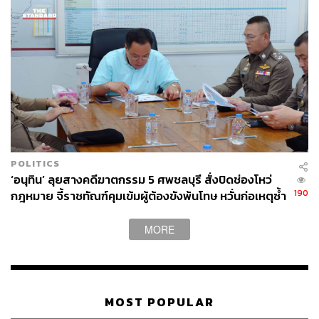
POLITICS
‘อนุทิน’ ลุยสางคดีฆาตกรรม 5 ศพชลบุรี สั่งปิดช่องโหว่
190
กฎหมาย จี้ราชทัณฑ์คุมเข้มผู้ต้องขังพ้นโทษ หวั่นก่อเหตุซ้ำ
รอย
MORE
MOST POPULAR