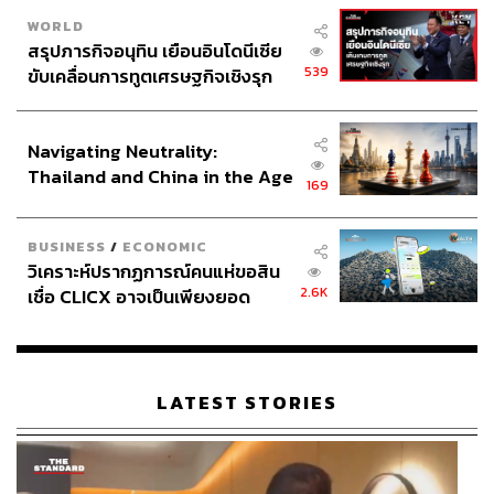
WORLD
สรุปภารกิจอนุทิน เยือนอินโดนีเซีย
539
ขับเคลื่อนการทูตเศรษฐกิจเชิงรุก
ประกาศหุ้นส่วนยุทธศาสตร์ไทย –
อินโดนีเซีย
Navigating Neutrality:
Thailand and China in the Age
169
of a New Global Order
BUSINESS
/
ECONOMIC
วิเคราะห์ปรากฏการณ์คนแห่ขอสิน
2.6K
เชื่อ CLICX อาจเป็นเพียงยอด
ภูเขาน้ำแข็ง ของปัญหาหนี้ครัว
เรือนไทยที่ถูกซุกไว้
LATEST STORIES