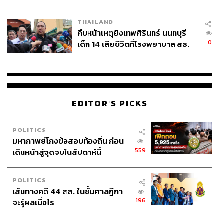
สอบปมขโมยปืนปู่ก่อเหตุ
THAILAND
คืบหน้าเหตุยิงเทพศิรินทร์ นนทบุรี
0
เด็ก 14 เสียชีวิตที่โรงพยาบาล สธ.
ยืนยันครูเสียชีวิต 5 ราย เจ็บ 22
ราย
EDITOR'S PICKS
POLITICS
มหากาพย์โกงข้อสอบท้องถิ่น ก่อน
559
เดินหน้าสู่จุดจบในสัปดาห์นี้
POLITICS
เส้นทางคดี 44 สส. ในชั้นศาลฎีกา
196
จะรู้ผลเมื่อไร