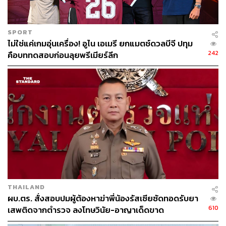
SPORT
ไม่ใช่แค่เกมอุ่นเครื่อง! อูไน เอเมรี ยกแมตช์ดวลบีจี ปทุม
242
คือบททดสอบก่อนลุยพรีเมียร์ลีก
THAILAND
ผบ.ตร. สั่งสอบปมผู้ต้องหาฆ่าพี่น้องรัสเซียซัดทอดรับยา
610
เสพติดจากตำรวจ ลงโทษวินัย-อาญาเด็ดขาด