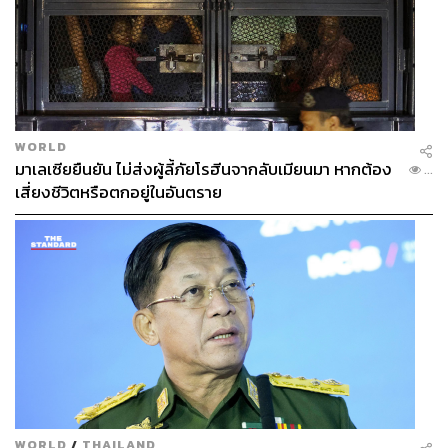
TAGS:
China
Russia
Mohammed bin Salman
Saudi Arabia
Iran
Sudan
Yemen
Israel
United Arab Emirates
Donald Trump
UAE
USA
OPEC
WORLD
มาเลเซียยืนยัน ไม่ส่งผู้ลี้ภัยโรฮีนจากลับเมียนมา หากต้อง
...
เสี่ยงชีวิตหรือตกอยู่ในอันตราย
1.1K
ABOUT THE AUTHOR
อัยย์ลดา แซ่โค้ว
Content Creator กองบรรณาธิการข่าวต่าง
ประเทศ THE STANDARD
WORLD
/
THAILAND