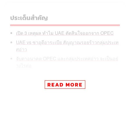
ประเด็นสำคัญ
เปิด 3 เหตุผล ทำไม UAE ตัดสินใจออกจาก OPEC
UAE vs ซาอุดีอาระเบีย สัญญาณรอยร้าวกลุ่มประเท
ศอ่าว
จับตาอนาคต OPEC และกลุ่มประเทศอ่าว จะเป็นอย่
างไรต่อ
READ MORE
แต่สิ่งที่น่าจับตาในระยะยาว คือ ‘รอยร้าว’ ภายในกลุ่ม
ประเทศอ่าวอาหรับ (Gulf Cooperation Council: GCC) หลังมี
กระแสจับตามองว่า UAE ประกาศถอนตัวในจังหวะเดียวกับที่
มกุฎราชกุมารแห่งซาอุดีอาระเบีย กำลังกล่าวเปิดงานการ
ประชุม GCC ในฐานะเจ้าภาพ
อันที่จริง สัญญาณการงัดข้อระหว่าง UAE และ