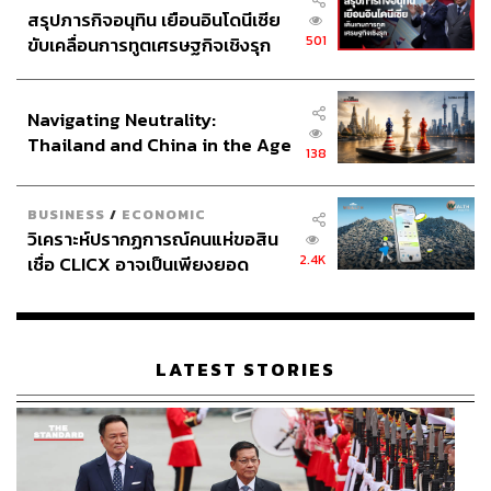
สรุปภารกิจอนุทิน เยือนอินโดนีเซีย
ทะเยอทะยานของ UAE แต่สิ่งที่น่าตั้งคำถาม คือ นโยบาย
501
ขับเคลื่อนการทูตเศรษฐกิจเชิงรุก
แปลกแยกของ UAE ทำไปเพื่อผลประโยชน์ของชาติตนเอง
ประกาศหุ้นส่วนยุทธศาสตร์ไทย –
หรือตอบสนองผลประโยชน์ของพันธมิตรอย่างสหรัฐฯ และ
อินโดนีเซีย
อิสราเอล
Navigating Neutrality:
Thailand and China in the Age
138
of a New Global Order
จับตาอนาคต OPEC และกลุ่มประเทศอ่าว จะเป็น
อย่างไรต่อ
BUSINESS
/
ECONOMIC
วิเคราะห์ปรากฏการณ์คนแห่ขอสิน
2.4K
เชื่อ CLICX อาจเป็นเพียงยอด
ผศ.ดร.มาโนชญ์วิเคราะห์ว่า การถอนตัวของ UAE จะทำให้
ภูเขาน้ำแข็ง ของปัญหาหนี้ครัว
OPEC อ่อนแอลง โดยเฉพาะการกำหนดทิศทางราคาและ
เรือนไทยที่ถูกซุกไว้
ปริมาณน้ำมันโลก โดยเปรียบเทียบผ่านวิกฤตน้ำมัน (Oil
Shock) ทศวรรษ 1970 ว่า สหรัฐฯ และชาติตะวันตกพยายาม
LATEST STORIES
ดึงกลุ่มประเทศอาหรับเข้าไปลงทุนในภูมิภาค ซึ่งทำให้ชาติ
อาหรับมีผลประโยชน์ผูกติดกับโลกตะวันตกโดยตรง
สิ่งที่เกิดขึ้นคือ กลุ่ม OPEC โดยเฉพาะซาอุดีอาระเบีย ไม่