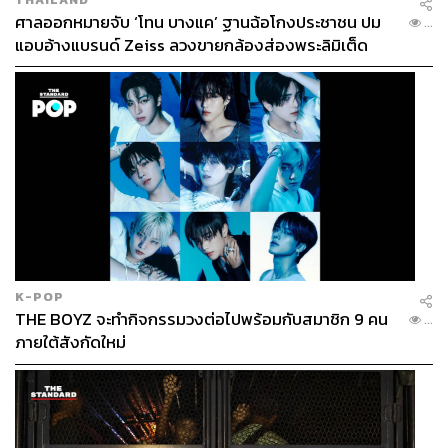
เรื่องที่ต้องติดตามกันต่อไป ทว่าอาจารย์หมายเหตุไว้ว่า จาก
ศาลออกหมายจับ ‘โทน บางแค’ ฐานฉ้อโกงประชาชน ปม
...
สงครามครั้งนี้ ทำให้ชาติอาหรับต้องการจัดระเบียบภูมิภาค
แอบอ้างแบรนด์ Zeiss ลวงขายกล้องส่องพระลิมิเต็ด
ใหม่ ไม่สร้างความขัดแย้งกับอิหร่าน และลดอิทธิพลของ
มหาอำนาจเดิมอย่างสหรัฐฯ ลง ขณะที่ถ่วงดุลความสัมพันธ์
กับจีนและรัสเซียมากขึ้น
อาจารย์มองว่า สิ่งที่อเมริกากังวลมากที่สุด คือ การที่อิทธิพล
ของตนเองในภูมิภาคจะลดลง โดยนักวิเคราะห์หลายคนระบุ
ว่า ไม่ว่าสงครามอิหร่านจะจบลงอย่างไร อิหร่านจะอยู่หรือ
ไป แต่ตะวันออกกลางจะไม่เหมือนเดิมอีกต่อไป เพราะ
อิทธิพลของสหรัฐฯ จะถูกสกัดกั้นมากขึ้น
K-POP
อ้างอิง:
THE BOYZ จะทำกิจกรรมวงต่อไปพร้อมกับสมาชิก 9 คน
...
https://www.reuters.com/world/middle-east/uae-foreig
ภายใต้สังกัดใหม่
n-policy-spotlight-after-yemen-escalation-2026-04-2
8/
https://www.nytimes.com/2026/04/28/world/middleea
st/uae-opec.html