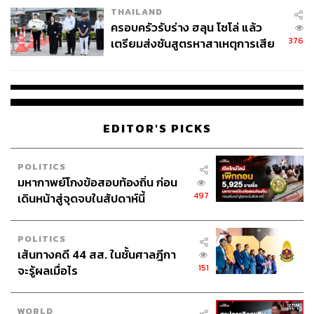
อย่างไรก็ตาม ผศ.ดร.มาโนชญ์เชื่อว่า ซาอุดีอาระเบียจะไม่ใช้
THAILAND
วิธีการตอบโต้รุนแรง เช่น ตัดขาดความสัมพันธ์เหมือนกับกา
ครอบครัวรับร่าง ฮลุน โซโล่ แล้ว
ตาร์ในอดีต แต่จะใช้วิธีประนีประนอมในลักษณะ ‘บัวไม่ให้
376
เตรียมส่งชันสูตรหาสาเหตุการเสีย
ช้ำ น้ำไม่ให้ขุ่น’ เช่น พูดคุยและกดดันผ่านกรอบ GCC เพื่อให้
ชีวิต
UAE ผลิตปริมาณน้ำมันในสัดส่วนที่เหมาะสม
อาจารย์มองว่า ในโลกมุสลิม มีวัฒนธรรมทางการเมืองแบบ
ประนีประนอม กล่าวคือ ต่อให้แต่ละประเทศจะไม่พอใจกัน
EDITOR'S PICKS
แค่ไหน แต่ก็จะไม่ตัดขาดกัน โดยเฉพาะในห้วงเวลาที่กลุ่ม
ประเทศอาหรับกำลังต้องการจัดระเบียบใหม่จากสงคราม
POLITICS
อิหร่าน
มหากาพย์โกงข้อสอบท้องถิ่น ก่อน
497
เดินหน้าสู่จุดจบในสัปดาห์นี้
เมื่อมองจากฝั่ง UAE ผศ.ดร.มาโนชญ์วิเคราะห์ว่า UAE ก็ไม่
ได้ต้องการงัดข้อหรือแข่งเป็นมหาอำนาจแทนที่
POLITICS
ซาอุดีอาระเบีย เพราะเป็นพี่ใหญ่ของภูมิภาคมาอย่าง
เส้นทางคดี 44 สส. ในชั้นศาลฎีกา
ยาวนาน และศูนย์จิตใจของโลกมุสลิมอย่างการมีศูนย์กลาง
151
จะรู้ผลเมื่อไร
ในการประกอบพิธีฮัจญ์
อาจารย์เน้นย้ำว่า ประเด็นสำคัญไม่ได้อยู่ที่ความ
WORLD