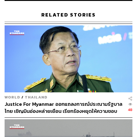
2019 เพราะ UAE มีกำลังการผลิตน้ำมันสูง รวมถึงมีบทบาท
ชี้นำสำคัญในระดับต้นของภูมิภาค โดยมองว่า สาเหตุที่ UAE
RELATED STORIES
ถอนตัวจากกลุ่มความร่วมมือดังกล่าวประกอบด้วย 3 เหตุผล
หลัก
1.การตัดสินใจเพื่อผลประโยชน์ที่สอดคล้องกับพันธมิตรอย่าง
สหรัฐฯ:
อ.มาโนชญ์อธิบายว่า UAE มีความสัมพันธ์พิเศษกับ
สหรัฐฯ และอิสราเอลมาแต่เดิม โดยมีจุดเปลี่ยนครั้ง
ประวัติศาสตร์ 2 ครั้ง
จุดเปลี่ยนครั้งแรก คือ วิกฤตทางการทูตสหรัฐฯ กับ UAE ในปี
2006 หลังสภาคองเกรสปฏิเสธไม่ให้บริษัท Dubai Ports
World ซื้อสัมปทานเรือ 6 แห่งในสหรัฐฯ โดยอ้างความมั่นคง
WORLD
/
THAILAND
แห่งชาติ ทำให้ UAE ตระหนักได้ว่า ความใกล้ชิดกับสหรัฐฯ
Justice For Myanmar ออกแถลงการณ์ประณามรัฐบาล
สำคัญมากแค่ไหนในโลกธุรกิจ
48
ไทย เชิญมินอ่องหล่ายเยือน เรียกร้องหยุดให้ความชอบ
ธรรมรัฐบาลทหาร
ส่วนจุดเปลี่ยนครั้งที่สอง คือ ข้อตกลงอับราฮัม (Abraham
Accords) ปี 2020 ที่​ โดนัลด์ ทรัมป์ ผู้นำสหรัฐฯ ดึง UAE มา
ปรับความสัมพันธ์กับอิสราเอล โดยใช้ผลประโยชน์ทาง