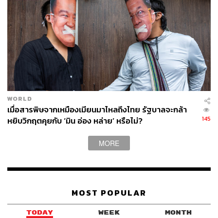
ของ UAE ถือเป็นการ ‘ทิ้งระเบิด’ ใส่ซาอุดีอาระเบีย ซึ่งขณะ
นั้น
มกุฎราชกุมาร โมฮัมเหม็ด บิน ซัลมาน
กำลังทรงกล่าว
เปิดการประชุม GCC ในฐานะเจ้าภาพ
คริสติน ดีวาน (Kristin Diwan) นักวิชาการอาวุโสประจำ
สถาบันรัฐอ่าวอาหรับ (Arab Gulf States Institute) ในกรุง
วอชิงตันเชื่อว่า นี่คือการประกาศอิสรภาพของ UAE โดยไม่
ต้องรู้สึกว่า ประเทศจะต้องเป็นหนี้บุญคุณกับองค์กรที่ไม่
สอดคล้องกับผลประโยชน์แห่งชาติอีกต่อไป
WORLD
เมื่อสารพิษจากเหมืองเมียนมาไหลถึงไทย รัฐบาลจะกล้า
145
หยิบวิกฤตคุยกับ ‘มิน อ่อง หล่าย’ หรือไม่?
ส่วน ผศ.ดร.มาโนชญ์มองว่า ท่าทีของ UAE สะท้อนให้เห็นถึง
รอยร้าวของกลุ่ม GCC โดยเฉพาะความขัดแย้งระหว่าง
MORE
ซาอุดีอาระเบียที่มีมาแต่เดิม เช่น
วิกฤตซูดาน:
UAE สนับสนุนกองกำลังกึ่งทหาร (Rapid
Support Forces: RSF) แต่ซาอุดีอาระเบียสนับสนุน
รัฐบาลซูดาน
MOST POPULAR
โซมาเลีย & โซมาลีแลนด์:
การเข้าไปสนับสนุนโซมาลี
แลนด์เพื่อประกาศแยกตัวจากโซมาเลีย แต่
TODAY
WEEK
MONTH