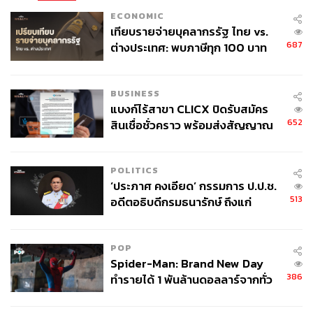
ซาอุดีอาระเบียสนับสนุนนโยบายโซมาเลียเดียว คัดค้าน
ECONOMIC
การแบ่งแยกดินแดน
เทียบรายจ่ายบุคลากรรัฐ ไทย vs.
เยเมน:
UAE สนับสนุนกลุ่ม Southern Transitional
687
ต่างประเทศ: พบภาษีทุก 100 บาท
Council (STC) หรือกลุ่มกบฏติดอาวุธในเยเมน ขณะที่
ของคนไทยใช้ไปกับข้าราชการเฉียด
ซาอุดีอาระเบียสนับสนุนรัฐบาลเยเมน ถือเป็นจุดแตกหัก
40 บาท
BUSINESS
ครั้งสำคัญ เพราะสร้างความไม่พอใจให้กับ
แบงก์ไร้สาขา CLICX ปิดรับสมัคร
ซาอุดีอาระเบียอย่างมาก โดยมองว่า หาก UAE มี
652
สินเชื่อชั่วคราว พร้อมส่งสัญญาณ
อิทธิพลในเยเมน ก็เท่ากับว่า อิสราเอลจะเข้ามาประชิด
เตือนกลุ่มกู้เงินผิดวัตถุประสงค์-ให้
ชายแดนหรือรั้วบ้านของตนเอง
ข้อมูลเท็จ เตรียมดำเนินคดีเด็ดขาด
POLITICS
‘ประภาศ คงเอียด’ กรรมการ ป.ป.ช.
นอกจากนี้ New York Times ยังมองไปถึงเรื่องความแตกต่าง
513
อดีตอธิบดีกรมธนารักษ์ ถึงแก่
ทางนโยบายการผลิตน้ำมันระหว่าง 2 ประเทศใน OPEC
อนิจกรรม
กล่าวคือ ซาอุดีอาระเบียต้องการดึงราคาน้ำมันให้สูงในระดับ
โลก เพราะเป็นประเทศที่เศรษฐกิจผูกติดกับน้ำมันมาก ขณะที่
POP
UAE ต้องการผลิตน้ำมันและเร่งขายออกไปให้มากที่สุด โดย
Spider-Man: Brand New Day
มองว่า เป็นโอกาสกอบโกย ก่อนที่โลกจะเปลี่ยนผ่านไปสู่
386
ทำรายได้ 1 พันล้านดอลลาร์จากทั่ว
พลังงานสะอาด
โลกภายใน 6 วัน