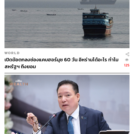
เศรษฐกิจ การลงทุน และการทหารมาเสนอและกดดัน
จากจุดนี้ อาจารย์มองว่า การที่ UAE หลุดพ้นจากระบบ
โควตาการผลิตของกลุ่ม OPEC จะสามารถทำให้เพิ่มกำลัง
การผลิตน้ำมันได้ตามที่ต้องการ ซึ่งสิ่งนี้สอดคล้องกับความ
ต้องการและผลประโยชน์แห่งชาติของสหรัฐฯ ที่พยายาม
กดดันให้กลุ่มความร่วมมือเพิ่มกำลังการผลิต เพื่อไม่ให้
WORLD
รัสเซียได้ผลประโยชน์จากราคาน้ำมัน
เปิดข้อตกลงช่องแคบฮอร์มุซ 60 วัน อิหร่านได้อะไร ทำไม
125
สหรัฐฯ ถึงยอม
2
.
ความไม่พอใจทางการเมืองต่อกลุ่มประเทศอาหรับจาก
สงคราม:
ทั้งนี้
ผู้เชี่ยวชาญด้านตะวันออกกลางระบุว่า ใน
สงครามตะวันออกกลาง UAE เป็นประเทศที่ถูกอิหร่านโจมตี
หนักที่สุด แม้จะพยายามเรียกร้องให้กลุ่มประเทศอาหรับ
ดำเนินมาตรการตอบโต้เตหะรานอย่างจริงจัง แต่กลับไม่ได้
รับการตอบสนอง ทำให้ UAE รู้สึกไม่พอใจ และกลายเป็นอีก
หนึ่งแรงผลักดันที่ทำให้ต้องการออกจากกลุ่ม
3: ผลประโยชน์การส่งออกและผลประโยชน์ทางเศรษฐกิจ:
จากความขัดแย้งในสงครามอิหร่าน ทำให้ราคาน้ำมันโลก