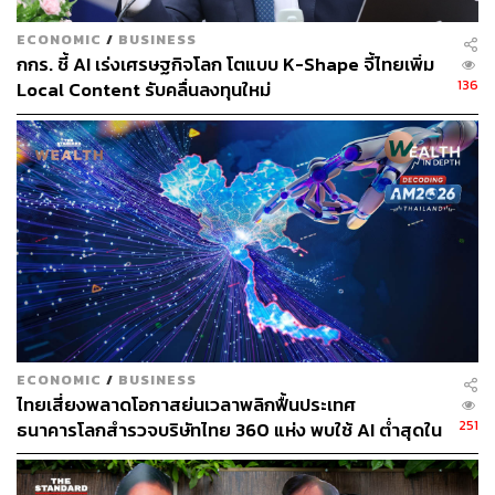
พุ่งสูง และชาติอาหรับเผชิญวิกฤตการขนส่งพลังงาน
ECONOMIC
/
BUSINESS
เนื่องจากการปิดช่องแคบฮอร์มุซ โดย ผศ.ดร. มาโนชญ์มอง
กกร. ชี้ AI เร่งเศรษฐกิจโลก โตแบบ K-Shape จี้ไทยเพิ่ม
ว่า UAE มีทางเลือกอื่นในการขนส่งน้ำมันผ่านท่าเรือฟูไจราห์
136
Local Content รับคลื่นลงทุนใหม่
(Fujairah) ได้ ขณะที่การเป็นพันธมิตรกับศัตรูของอิหร่าน
อย่างสหรัฐฯ และอิสราเอล ก็ปิดประตูในการเจรจาขอใช้ช่อง
แคบฮอร์มุซไปโดยปริยาย
อาจารย์มองว่า การออกจาก OPEC จะทำให้ UAE สามารถ
ผลิตน้ำมันได้มากขึ้น ไม่ต้องอยู่ภายใต้ระบบโควตา อีกทั้งยัง
ส่งออกพลังงานผ่านท่าเรือฟูไจราห์ได้ง่ายขึ้น ถือเป็นหนทาง
กอบโกยผลประโยชน์ทางเศรษฐกิจรวดเร็วที่สุดในขณะนี้
UAE vs ซาอุดีอาระเบีย สัญญาณรอยร้าวกลุ่ม
ECONOMIC
/
BUSINESS
ประเทศอ่าว
ไทยเสี่ยงพลาดโอกาสย่นเวลาพลิกฟื้นประเทศ
251
ธนาคารโลกสำรวจบริษัทไทย 360 แห่ง พบใช้ AI ต่ำสุดใน
กลุ่ม ตามหลังเคนยาและไนจีเรียเกือบ 4 เท่า
บทวิเคราะห์ New York Times มองว่า การประกาศถอนตัว