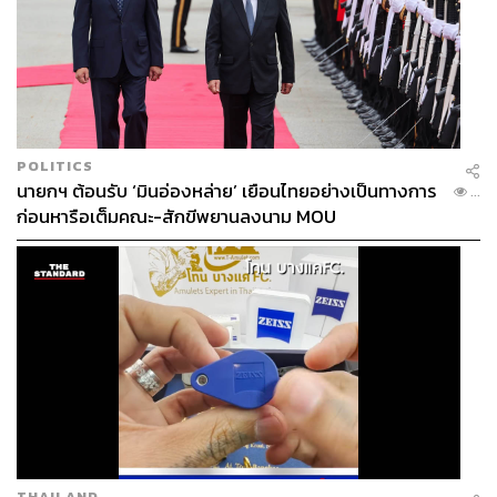
สามารถตัดสินใจเพิ่ม-ลดการผลิตน้ำมัน หรือกำหนดตัวเลข
ตามกลไกที่ควรจะเป็น แต่ขึ้นอยู่กับผลประโยชน์ของชาติ
ตะวันตก
อาจารย์เทียบเหตุการณ์ดังกล่าวเข้ากับสถานการณ์ปัจจุบันว่า
หาก UAE ออกจากความร่วมมือ OPEC ก็อาจกำหนดราคา
น้ำมันได้ไม่มาก เพราะต้องขึ้นอยู่กับการตัดสินใจ UAE ด้วย
POLITICS
นายกฯ ต้อนรับ ‘มินอ่องหล่าย’ เยือนไทยอย่างเป็นทางการ
ซึ่งจะทำให้ OPEC อ่อนแอลงในมิติการต่อรอง โดยต้อง
...
ก่อนหารือเต็มคณะ-สักขีพยานลงนาม MOU
พิจารณากันต่อว่า อาบูดาบีจะตัดสินใจจากผลประโยชน์แห่ง
ชาติ หรือผลประโยชน์ของสหรัฐฯ และชาติตะวันตก
เมื่อถามว่า เหตุการณ์ครั้งนี้จะทำให้กลุ่มประเทศอ่าว ‘แตก
แถว’ หรือไม่ ผศ.ดร.มาโนชญ์มองว่า มีความเป็นไปได้ โดย
ประเทศที่มีโอกาสเดินตามรอย UAE คือบาห์เรน เพราะมี
ความสัมพันธ์ใกล้ชิดกับสหรัฐฯ และถูกโจมตีจากอิหร่านมาก
ที่สุดในสงคราม
หากเป็นเช่นนั้น ฉากทัศน์ของตะวันออกกลางก็จะเปลี่ยนไป
คือ ขั้วอาหรับดั้งเดิมและขั้วอาหรับพันธมิตรสหรัฐฯ ซึ่งเป็น
THAILAND