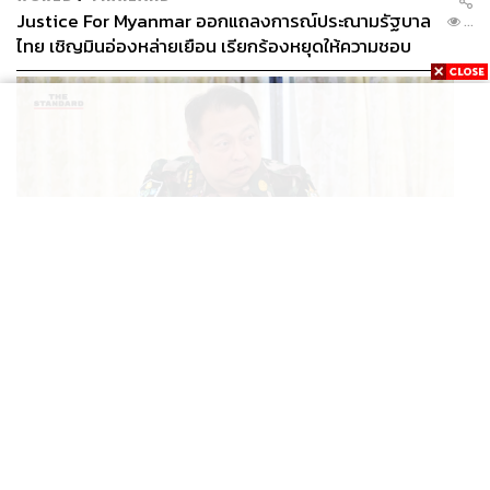
Justice For Myanmar ออกแถลงการณ์ประณามรัฐบาล
...
ไทย เชิญมินอ่องหล่ายเยือน เรียกร้องหยุดให้ความชอบ
ธรรมรัฐบาลทหาร
THAILAND
ทวงคืนทับลาน สุชาติ ลั่นไม่ปล่อยนายทุนฮุบป่า เผย ‘ส
...
ตาร์เวลล์’ รื้อถอนเองคืบ 40% เตือนผู้ฝ่าฝืนเจอขั้นเด็ด
ขาด