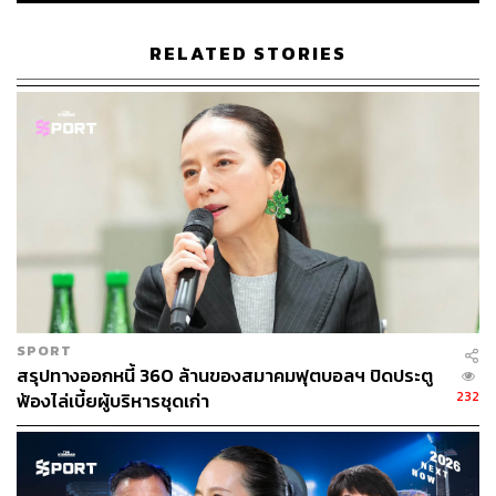
RELATED STORIES
SPORT
สรุปทางออกหนี้ 360 ล้านของสมาคมฟุตบอลฯ ปิดประตู
สำหรับฟุตบอลทีมชาติไทยจะลงสนามพบกับซาอุดีอาระเบีย
232
ฟ้องไล่เบี้ยผู้บริหารชุดเก่า
ในรอบ 8 ทีมสุดท้าย ซึ่งหากทีมชาติไทยสามารถเอาชนะและ
ผ่านเข้าไปเล่นรอบต่อไป ก็จะก้าวเข้าใกล้สิทธิ์ในการไป
แข่งขันฟุตบอลโอลิมปิกมากขึ้นอีกครั้ง โดยจะสามารถการัน
ตีสิทธิ์ได้ก็ต่อเมื่อผ่านเข้าสู่รอบชิงชนะเลิศ หรือสามารถ