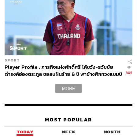
SPORT
Player Profile : ภารกิจแห่งศักดิ์ศรี โค้ชวัง-ธวัชชัย
305
ดำรงค์อ่องตระกูล ขอลบฝันร้าย 8 ปี พาช้างศึกทวงแชมป์
ฟุตบอลซีเกมส์
MORE
Support By Nikon
TAGS:
ฟุตบอลเอเชียเยาวชนอายุไม่เกิน 23 ปี (U23)
ฟุตบอลทีมชาติไทย
MOST POPULAR
TODAY
WEEK
MONTH