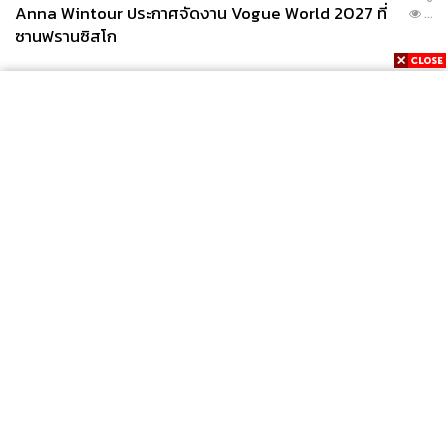
Anna Wintour ประกาศจัดงาน Vogue World 2027 ที่
...
ซานฟรานซิสโก
News
Wealth
Pop
Podcast
Video
Now
Opinion
Careers
Events
Privacy
About
Contact
Policy
FOR
ADVERTISING
MEMBERSHIP