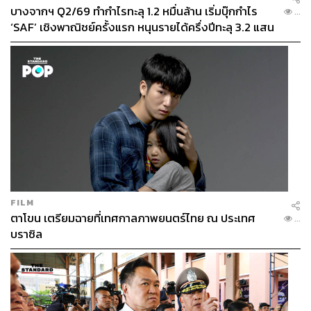
บางจากฯ Q2/69 ทำกำไรทะลุ 1.2 หมื่นล้าน เริ่มบุ๊กกำไร
...
‘SAF’ เชิงพาณิชย์ครั้งแรก หนุนรายได้ครึ่งปีทะลุ 3.2 แสน
ล้าน
FILM
ตาโขน เตรียมฉายที่เทศกาลภาพยนตร์ไทย ณ ประเทศ
...
บราซิล