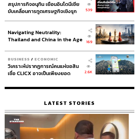
สรุปภารกิจอนุทิน เยือนอินโดนีเซีย
539
ขับเคลื่อนการทูตเศรษฐกิจเชิงรุก
ประกาศหุ้นส่วนยุทธศาสตร์ไทย –
อินโดนีเซีย
Navigating Neutrality:
Thailand and China in the Age
169
of a New Global Order
BUSINESS
/
ECONOMIC
วิเคราะห์ปรากฏการณ์คนแห่ขอสิน
2.6K
เชื่อ CLICX อาจเป็นเพียงยอด
ภูเขาน้ำแข็ง ของปัญหาหนี้ครัว
เรือนไทยที่ถูกซุกไว้
LATEST STORIES