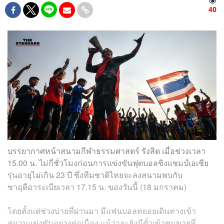
40
บรรยากาศหน้าสนามกีฬาธรรมศาสตร์ รังสิต เมื่อช่วงเวลา
15.00 น. ไม่กี่ชั่วโมงก่อนการแข่งขันฟุตบอลชิงแชมป์เอเชีย
รุ่นอายุไม่เกิน 23 ปี ซึ่งทีมชาติไทยจะลงสนามพบกับ
ซาอุดีอาระเบียเวลา 17.15 น. ของวันนี้ (18 มกราคม)
โดยตั้งแต่ช่วงบ่ายที่ผ่านมา มีแฟนบอลทยอยเดินทางเข้า
สนามแข่งขันอย่างต่อเนื่อง แม้ว่าจะยังมีตั๋วเข้าชมขายที่