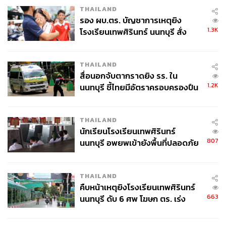
THAILAND
รอง ผบ.ตร. บัญชาการเหตุยิง
1.3K
โรงเรียนเทพศิรินทร์ นนทบุรี สั่ง
ค้นหา 2 รอบยืนยันไร้คนติดค้าง พบ
ศพปู่-ย่าที่บ้านพักผู้ก่อเหตุ
40
THAILAND
สื่อนอกจับตากราดยิง รร. ใน
1.2K
นนทบุรี ชี้ไทยมีอัตราครอบครองปืน
ABOUT THE AUTHOR
สูงในระดับต้นของภูมิภาค
ดิษยุตม์ ธนบุญชัย
THAILAND
บรรณาธิการข่าวกีฬา สำนักข่าว THE
นักเรียนโรงเรียนเทพศิรินทร์
STANDARD
807
นนทบุรี อพยพเข้ายังพื้นที่ปลอดภัย
ชั่วคราว หลังเหตุใช้อาวุธปืนภายใน
ABOUT THE PHOTOGRAPHER
โรงเรียนคลี่คลาย
ชาติกล้า สำเนียงแจ่ม
THAILAND
ช่างภาพข่าว ประจำสำนักข่าว THE
คืบหน้าเหตุยิงโรงเรียนเทพศิรินทร์
STANDARD
663
นนทบุรี ดับ 6 ศพ โฆษก ตร. เร่ง
สอบปมขโมยปืนปู่ก่อเหตุ