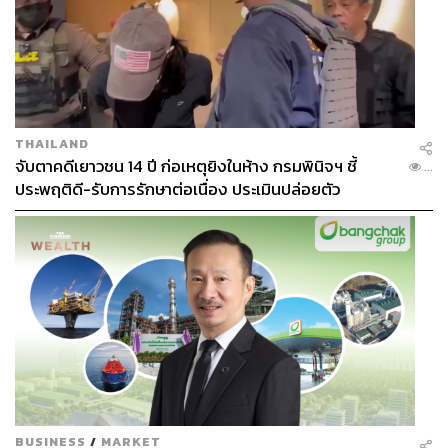
THAILAND
จับตาคดีเยาวชน 14 ปี ก่อเหตุยิงในห้าง กรมพินิจฯ ชี้
...
ประพฤติดี-รับการรักษาต่อเนื่อง ประเมินปล่อยตัว
BUSINESS
/
MARKET