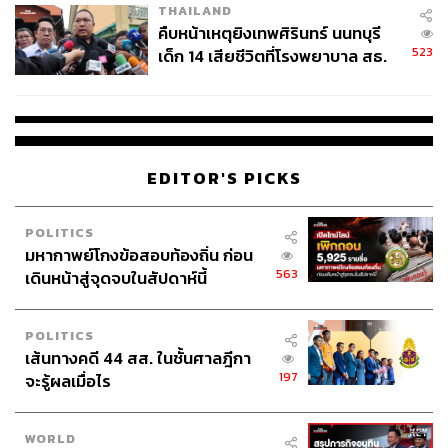
THAILAND
คืบหน้าเหตุยิงเทพศิรินทร์ นนทบุรี
523
เด็ก 14 เสียชีวิตที่โรงพยาบาล สธ.
ยืนยันครูเสียชีวิต 5 ราย เจ็บ 22
ราย
EDITOR'S PICKS
POLITICS
มหากาพย์โกงข้อสอบท้องถิ่น ก่อน
563
เดินหน้าสู่จุดจบในสัปดาห์นี้
POLITICS
เส้นทางคดี 44 สส. ในชั้นศาลฎีกา
197
จะรู้ผลเมื่อไร
WORLD