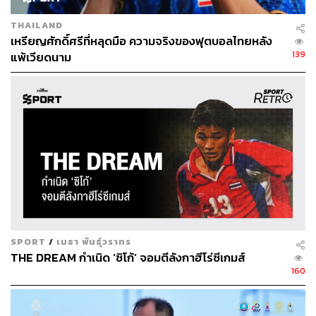
THAILAND
เหรียญศักดิ์ศรีที่หลุดมือ ความจริงของฟุตบอลไทยหลัง
139
แพ้เวียดนาม
SPORT
/
เมธา พันธุ์วราทร
THE DREAM กำเนิด ‘ซิโก้’ จอมตีลังกาฮีโร่ซีเกมส์
160