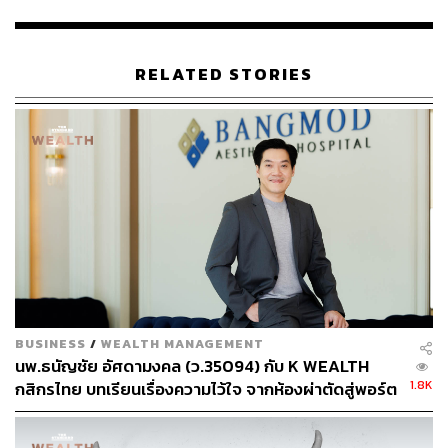
พิสูจน์อักษร: วรรษมล สิงหโกมล
อ้างอิง:
RELATED STORIES
https://www.theverge.com/2021/5/21/22447328/twitte
r-ticketed-spaces-monetization-stripe-approval
https://www.cnet.com/news/twitters-ticketed-spaces-
gets-ready-to-launch/
สามารถติดตาม THE STANDARD WEALTH
ผ่านแอปพลิเคชันต่างๆ ที่คุณสะดวกหรือใช้งานอยู่แล้วได้เลย
BUSINESS
/
WEALTH MANAGEMENT
นพ.ธนัญชัย อัศดามงคล (ว.35094) กับ K WEALTH
TAGS:
ธุรกิจ
Twitter
Clubhouse
Spaces
1.8K
กสิกรไทย บทเรียนเรื่องความไว้ใจ จากห้องผ่าตัดสู่พอร์ต
การลงทุน [เนื้อหาสนับสนุนโดยธนาคารกสิกรไทย]