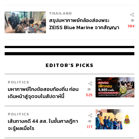
นัยทางการเมือง
THAILAND
สรุปมหากาพย์กล้องส่องพระ
384
ZEISS Blue Marine จากสัญญา
ผลิต 8.3 ล้าน สู่ข้อพิพาท ‘มา
เวลล์ฯ’ ฟ้อง ‘โทน บางแค’ ผิดนัด
จ่ายหนี้-แอบระบุแบรนด์
EDITOR'S PICKS
POLITICS
มหากาพย์โกงข้อสอบท้องถิ่น ก่อน
525
เดินหน้าสู่จุดจบในสัปดาห์นี้
POLITICS
เส้นทางคดี 44 สส. ในชั้นศาลฎีกา
177
จะรู้ผลเมื่อไร