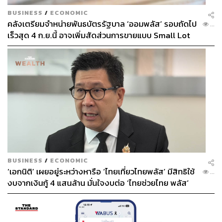
BUSINESS
/
ECONOMIC
คลังเตรียมจำหน่ายพันธบัตรรัฐบาล ‘ออมพลัส’ รอบถัดไป
...
เร็วสุด 4 ก.ย.นี้ อาจเพิ่มสัดส่วนการขายแบบ Small Lot
First มากขึ้น
BUSINESS
/
ECONOMIC
‘เอกนิติ’ เผยอยู่ระหว่างหารือ ‘ไทยเที่ยวไทยพลัส’ มีสิทธิใช้
...
งบจากเงินกู้ 4 แสนล้าน มั่นใจงบต่อ ‘ไทยช่วยไทย พลัส’
เฟส 2 มีเพียงพอ