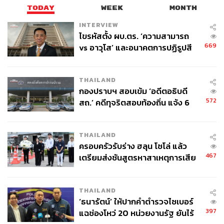
TODAY
WEEK
MONTH
INTERVIEW
ไขรหัสตั้ง ผบ.ตร. ‘ความสามารถ
669
vs อาวุโส’ และอนาคตการปฏิรูปสี
กากี กับ พล.ต.อ. เอก อังสนานนท์
THAILAND
กองปราบฯ สอบเข้ม ‘อดีตอธิบดี
572
สถ.’ คดีทุจริตสอบท้องถิ่น แจ้ง 6
ข้อหาหนัก จ่อชง ป.ป.ช. 12 ส.ค. นี้
THAILAND
ครอบครัวรับร่าง ฮลุน โซโล่ แล้ว
467
เตรียมส่งชันสูตรหาสาเหตุการเสีย
ชีวิต
THAILAND
‘ธนารัตน์’ ให้ปากคำตำรวจไซเบอร์
397
แฉช่องโหว่ 20 หน่วยงานรัฐ ยันไร้