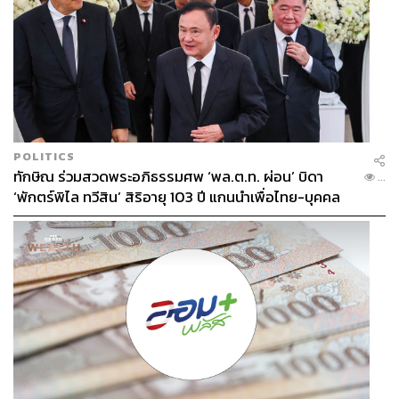
POLITICS
ทักษิณ ร่วมสวดพระอภิธรรมศพ ‘พล.ต.ท. ผ่อน’ บิดา
...
‘พักตร์พิไล ทวีสิน’ สิริอายุ 103 ปี แกนนำเพื่อไทย-บุคคล
หลากวงการร่วมอาลัย