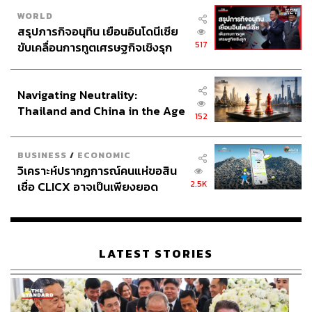
WORLD
สรุปภารกิจอนุทิน เยือนอินโดนีเซีย
517
ขับเคลื่อนการทูตเศรษฐกิจเชิงรุก
ประกาศหุ้นส่วนยุทธศาสตร์ไทย –
อินโดนีเซีย
Navigating Neutrality:
Thailand and China in the Age
152
of a New Global Order
BUSINESS
/
ECONOMIC
วิเคราะห์ปรากฏการณ์คนแห่ขอสิน
2.5K
เชื่อ CLICX อาจเป็นเพียงยอด
ภูเขาน้ำแข็ง ของปัญหาหนี้ครัว
เรือนไทยที่ถูกซุกไว้
LATEST STORIES