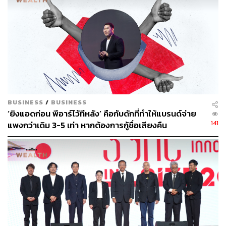
107
ABOUT THE AUTHOR
BUSINESS
/
BUSINESS
ปณชัย อารีเพิ่มพร
‘ยิงแอดก่อน พีอาร์ไว้ทีหลัง’ คือกับดักที่ทำให้แบรนด์จ่าย
141
นักการตลาดผู้ฝักใฝ่ในแวดวงนวัตกรรมและ
แพงกว่าเดิม 3-5 เท่า หากต้องการกู้ชื่อเสียงคืน
เทคโนโลยี แต่บางทีก็เผลอมีใจให้วัฒนธรรม
POP อยู่ร่ำไป ใช้เวลาว่างไปกับการเสพศิลป์
และเฝ้ามองปรากฏการณ์ทางสังคม