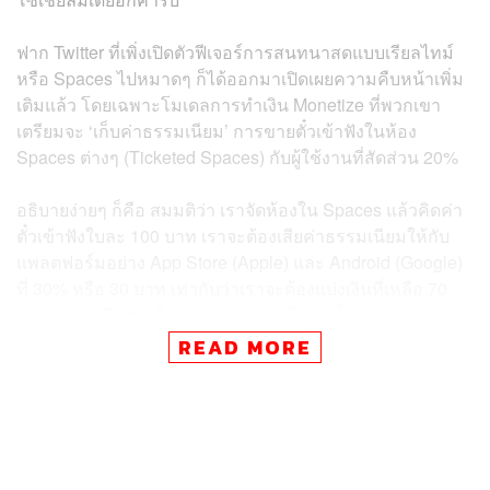
ฟาก Twitter ที่เพิ่งเปิดตัวฟีเจอร์การสนทนาสดแบบเรียลไทม์
หรือ Spaces ไปหมาดๆ ก็ได้ออกมาเปิดเผยความคืบหน้าเพิ่ม
เติมแล้ว โดยเฉพาะโมเดลการทำเงิน Monetize ที่พวกเขา
เตรียมจะ ‘เก็บค่าธรรมเนียม’ การขายตั๋วเข้าฟังในห้อง
Spaces ต่างๆ (Ticketed Spaces) กับผู้ใช้งานที่สัดส่วน 20%
อธิบายง่ายๆ ก็คือ สมมติว่า เราจัดห้องใน Spaces แล้วคิดค่า
ตั๋วเข้าฟังใบละ 100 บาท เราจะต้องเสียค่าธรรมเนียมให้กับ
แพลตฟอร์มอย่าง App Store (Apple) และ Android (Google)
ที่ 30% หรือ 30 บาท เท่ากับว่าเราจะต้องแบ่งเงินที่เหลือ 70
บาท ให้กับ Twitter ในสัดส่วน 20% หรือคิดเป็นเงินราว 14
บาทนั่นเอง เพราะฉะนั้นแล้วเงินจะเข้ากระเป๋าเราจริงๆ ก็คือ
READ MORE
56 บาท
โดยที่ทาง Twitter จะรับหน้าที่ประสานการทำงานร่วมกับ
พาร์ตเนอร์อย่างผู้ให้บริการการจ่ายเงินอย่าง Stripe เพื่อ
ทำให้เราไม่ต้องเสียค่าธรรมเนียมใดๆ ที่จะเกิดขึ้นก็ตามจาก