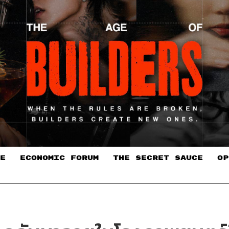
E
ECONOMIC FORUM
THE SECRET SAUCE​
OP