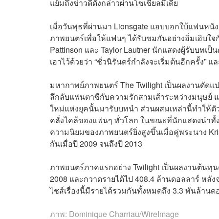
แย้มถึงข่าวดีดังกล่าวผ่านโซเชียลมีเดีย
เมื่อวันพุธที่ผ่านมา Lionsgate แอบบอกใบ้แฟนหนั
ภาพยนตร์เพื่อให้แฟนๆ ได้รับชมกันอย่างอิ่มเอิบใ
Pattinson และ Taylor Lautner นักแสดงผู้รับบทเป็
เอาไว้ด้วยว่า “ชั่วนิรันดร์กำลังจะเริ่มต้นอีกครั้ง”
มหากาพย์ภาพยนตร์ The Twilight เป็นผลงานดัดแ
ลึกลับแฟนตาซีกับความรัก
สามเส้า
ระหว่างมนุษย์ 
ใหม่แห่งยุคนั้นมารับบทนำ ส่วนผสมเหล่านี้ทำให้ตัว
คลั่งไคล้ของแฟนๆ ทั่วโลก ในขณะที่นักแสดงนำทั้ง 3
ความนิยมของภาพยนตร์ยิ่งสูงขึ้นเมื่อคู่พระนาง Kr
กันเมื่อปี 2009 จนถึงปี 2013
ภาพยนตร์ภาคแรกอย่าง Twilight เป็นผลงานต้นทุนต
2008 และกวาดรายได้ไป 408.4 ล้านดอลลาร์ หลังจาก
ไชส์เรื่องนี้มีรายได้รวมกันทั้งหมดถึง 3.3 พันล้านด
ภาพ:
Dominique Charriau/WireImage