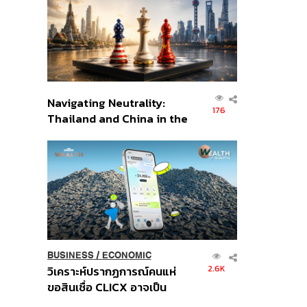
อินโดนีเซีย
Navigating Neutrality:
176
Thailand and China in the
Age of a New Global
Order
BUSINESS
/
ECONOMIC
2.6K
วิเคราะห์ปรากฏการณ์คนแห่
ขอสินเชื่อ CLICX อาจเป็น
เพียงยอดภูเขาน้ำแข็ง ของ