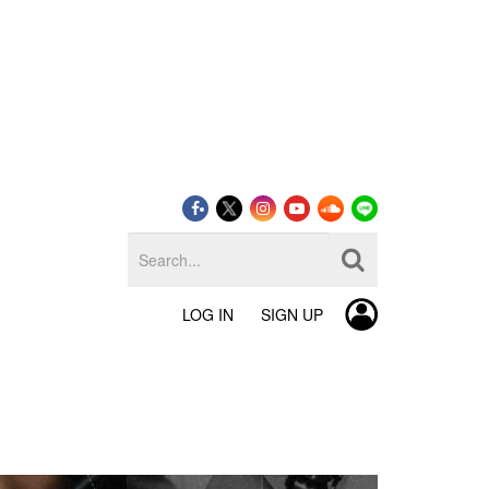
LOG IN
SIGN UP