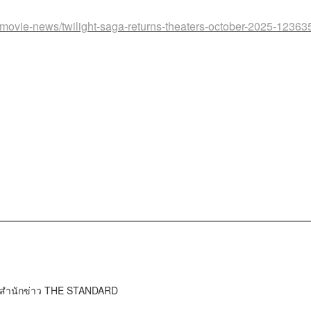
/movie-news/twilight-saga-returns-theaters-october-2025-1236
์ สำนักข่าว THE STANDARD