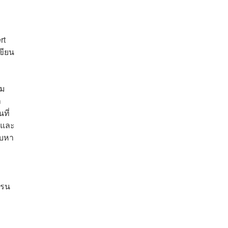
ง
rt
ขียน
าม
า
ที่
น และ
คบหา
ฟรน