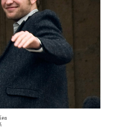
 โดย
์