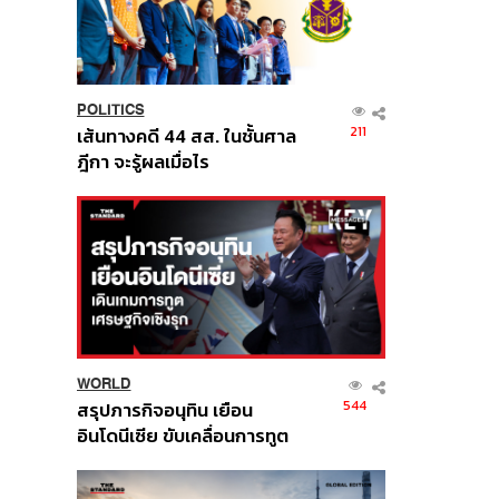
POLITICS
211
เส้นทางคดี 44 สส. ในชั้นศาล
ฎีกา จะรู้ผลเมื่อไร
WORLD
544
สรุปภารกิจอนุทิน เยือน
อินโดนีเซีย ขับเคลื่อนการทูต
เศรษฐกิจเชิงรุก ประกาศหุ้น
ส่วนยุทธศาสตร์ไทย –