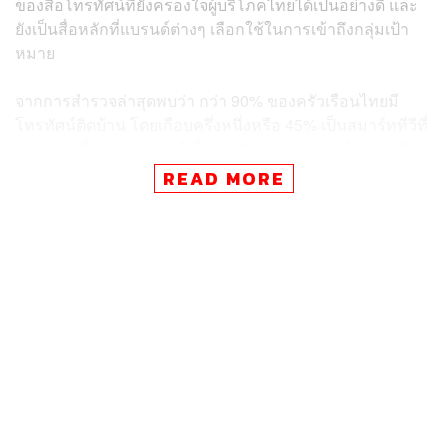
ของสื่อโทรทัศน์ที่ยังครองใจผู้บริโภคไทยได้เป็นอย่างดี และ
ยังเป็นสื่อหลักที่แบรนด์ต่างๆ เลือกใช้ในการเข้าถึงกลุ่มเป้า
หมาย
จากการสำรวจล่าสุดพบว่า กว่า 90% ของครัวเรือนไทยมี
โทรทัศน์ติดบ้าน โดยเกือบครึ่งหนึ่งหรือ 45% เป็นสมาร์ททีวีที่
สามารถเชื่อมต่ออินเทอร์เน็ตและรับชมคอนเทนต์แบบสตรีม
มิงได้ สอดคล้องกับข้อมูลจาก Cross Platform Rating ที่ชี้ว่า
READ MORE
ในไตรมาสแรกมีการรับชมคอนเทนต์โทรทัศน์ผ่านช่องทาง
สตรีมมิงถึง 45% ในขณะที่การดูผ่านโทรทัศน์แบบออฟไลน์
อยู่ที่ 55% แสดงให้เห็นว่าผู้บริโภคไทยยังนิยมเสพคอนเทนต์
ผ่านจอโทรทัศน์อยู่ แต่ขยายไปสู่การรับชมผ่านช่องทาง
ออนไลน์มากขึ้นเรื่อยๆ
ด้านคอนเทนต์ยอดนิยมในไตรมาสแรก พบว่ารายการที่ได้
เรตติ้งสูงสุดคือ การถ่ายทอดสดฟุตบอลโลกคู่ไทยพบ
เกาหลีใต้ที่ออกอากาศผ่านช่องไทยรัฐทีวี โดยมีคนดูทั้งผ่าน
โทรทัศน์และช่องทางสตรีมมิงจำนวนมาก จนได้เรตติ้ง 6.214
และมี Reach อยู่ที่ 8.8 ล้าน