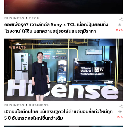
เปลี่ยนไปตามยุคสมัยและพฤติกรรมของผู้บริโภค แต่
โทรทัศน์ก็ยังเป็นสื่อที่มีอิทธิพลและได้รับความนิยมอย่างต่อ
เนื่อง เพียงแต่รูปแบบการรับชมได้ขยายไปสู่ช่องทางออนไลน์
BUSINESS
/
TECH
มากขึ้น นักการตลาดจึงต้องวางกลยุทธ์อย่างรอบด้าน เลือก
ถอยเพื่อรุก? เจาะลึกดีล Sony x TCL เมื่อญี่ปุ่นยอมทิ้ง
ใช้สื่อที่หลากหลายเพื่อเข้าถึงกลุ่มเป้าหมายให้ตรงจุด ปรับตัว
676
‘โรงงาน’ ให้จีน แลกความอยู่รอดในสมรภูมิราคา
ให้ทันกับพฤติกรรมของคนดูที่เปลี่ยนไป เพื่อสร้างการรับรู้
และกระตุ้นยอดขายให้ได้ตามเป้าหมายที่วางไว้
สามารถติดตาม THE STANDARD WEALTH
ผ่านแอปพลิเคชันต่างๆ ที่คุณสะดวกหรือใช้งานอยู่แล้วได้เลย
TAGS:
รายได้โฆษณา
อุตสาหกรรมโฆษณา
ธุรกิจทีวี
ทีวี
BUSINESS
/
BUSINESS
เปิดอินไซต์คนไทย แม้เศรษฐกิจไม่ดี! แต่ยอมซื้อทีวีใหม่ทุก
196
5 ปี อัปเกรดจอใหญ่ขึ้นกว่าเดิม