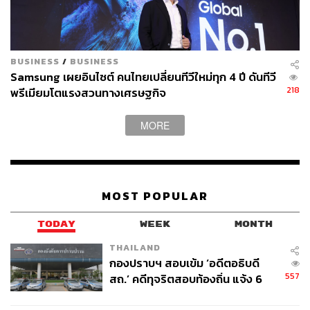
BUSINESS
/
BUSINESS
Samsung เผยอินไซต์ คนไทยเปลี่ยนทีวีใหม่ทุก 4 ปี ดันทีวี
218
พรีเมียมโตแรงสวนทางเศรษฐกิจ
MORE
MOST POPULAR
TODAY
WEEK
MONTH
THAILAND
กองปราบฯ สอบเข้ม ‘อดีตอธิบดี
557
สถ.’ คดีทุจริตสอบท้องถิ่น แจ้ง 6
ข้อหาหนัก จ่อชง ป.ป.ช. 12 ส.ค. นี้