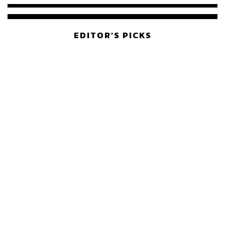
จ่ายหนี้-แอบระบุแบรนด์
EDITOR'S PICKS
POLITICS
มหากาพย์โกงข้อสอบท้องถิ่น ก่อน
523
เดินหน้าสู่จุดจบในสัปดาห์นี้
POLITICS
เส้นทางคดี 44 สส. ในชั้นศาลฎีกา
175
จะรู้ผลเมื่อไร
WORLD
สรุปภารกิจอนุทิน เยือนอินโดนีเซีย
515
ขับเคลื่อนการทูตเศรษฐกิจเชิงรุก
ประกาศหุ้นส่วนยุทธศาสตร์ไทย –
อินโดนีเซีย
Navigating Neutrality: