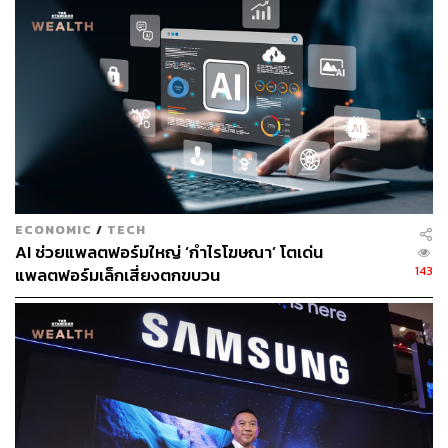
254
ABOUT THE AUTHOR
THE STANDARD WEALTH
สำนักข่าวเศรษฐกิจ ธุรกิจ และการลงทุน โดย
ECONOMIC
/
TECH
ทีมข่าว THE STANDARD
AI ช่วยแพลตฟอร์มใหญ่ ‘กำไรโฆษณา’ โตเด่น
143
แพลตฟอร์มเล็กเสี่ยงตกขบวน