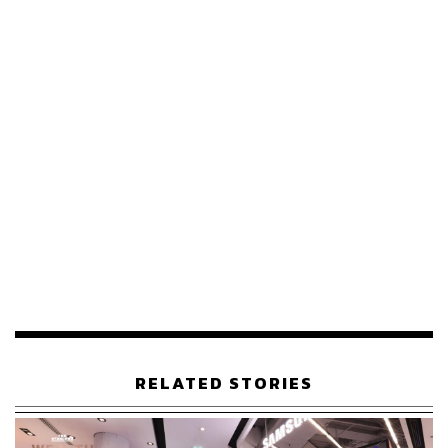
ตามมาด้วยละครช่วงหัวค่ำ โดยเฉพาะในกลุ่มผู้ชมต่าง
จังหวัดที่ชื่นชอบละครที่มีเนื้อหาเบาสบาย ช่วยผ่อนคลาย
ความเครียด อย่าง ‘
แม่โขง
’ ทางช่อง 7 ที่ติดอันดับ 4 ของไตร
มาสด้วยเรตติ้ง 4.091 และมี Reach อยู่ที่ 4.9 ล้าน ตามด้วย
รักท่วมทุ่ง
ทางช่อง 3 ที่มีเรตติ้ง 4.090 และมี Reach สูงถึง
16.4 ล้านเลยทีเดียว
นอกจากนี้ เมื่อพิจารณาเทรนด์การรับชมรายการกีฬา พบว่า
จะมีความนิยมสูงในช่วงฤดูกาลของกีฬานั้นๆ เช่น ต้นปีมัก
เป็นช่วงของฟุตบอล ส่วนกลางปีเป็นต้นไปจะเป็นฤดูกาลของ
วอลเลย์บอล โดยเฉพาะอย่างยิ่ง หากมีนัดที่ทีมชาติไทยลง
แข่งขันด้วยก็มักจะมีเรตติ้งสูงเป็นพิเศษ
นี่เป็นโอกาสให้แบรนด์ต่างๆ เข้ามาแย่งชิงพื้นที่โฆษณาได้
ซึ่งนัดที่มียอดผู้ชมสูงที่สุดในปีที่แล้วคือ การถ่ายทอดสด
RELATED STORIES
วอลเลย์บอลหญิงโอลิมปิก 2024 รอบคัดเลือก ในคู่ไทยเจอ
โคลอมเบีย มีคนดูสดกว่า 10 ล้านวิว และคาดว่าในปีนี้ที่มี
การแข่งขันสำคัญๆ มากมาย น่าจะช่วยกระตุ้นเม็ดเงิน