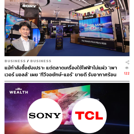
โฆษณาให้สะพัดยิ่งขึ้นอีก
สำหรับมูลค่าการใช้เม็ดเงินโฆษณารวมทุกสื่อในไตรมาส
แรก อุตสาหกรรมที่มีการใช้งบมากที่สุด ได้แก่ กลุ่มอาหาร
และเครื่องดื่ม ด้วยมูลค่า 4,476 ล้านบาท ตามมาด้วยกลุ่ม
ผลิตภัณฑ์เพื่อความงามและดูแลร่างกาย 3,544 ล้านบาท
และที่น่าสนใจคือ กลุ่มการท่องเที่ยวที่มีการเติบโตอย่างก้าว
กระโดดถึง 46% มีมูลค่ากว่า 652 ล้านบาท สะท้อนถึงการฟื้น
BUSINESS
/
BUSINESS
ตัวของธุรกิจท่องเที่ยวที่กลับมาคึกคักอีกครั้ง
แม้กำลังซื้อยังเปราะ แต่ตลาดเครื่องใช้ไฟฟ้าไม่แผ่ว ‘เพา
122
เวอร์ มอลล์’ เผย ‘ทีวีจอยักษ์-แอร์’ ขายดี รับอากาศร้อน
นอกจากสื่อโทรทัศน์แล้ว สื่อนอกบ้าน (Out of Home) ก็มีการ
จัดและบอลโลกครึ่งปีหลัง
เติบโตสูงถึง 16% คิดเป็นเม็ดเงิน 4,085 ล้านบาท แสดงให้เห็น
ว่าหลังจากสถานการณ์โควิดคลี่คลาย ผู้คนออกมาใช้ชีวิต
นอกบ้านกันมากขึ้น สื่อนอกบ้านจึงกลับมาเป็นที่นิยมอีกครั้ง
หนึ่ง ทว่าตัวเลขยังน้อยกว่าสื่อดิจิทัลที่กวาดเม็ดเงินไปกว่า
7,890 ล้านบาท
จากข้อมูลของ Nielsen ชี้ให้เห็นว่า แม้ภูมิทัศน์ของสื่อจะ