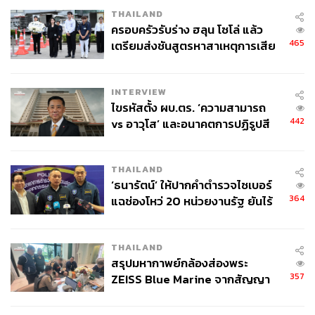
THAILAND
ครอบครัวรับร่าง ฮลุน โซโล่ แล้ว
465
เตรียมส่งชันสูตรหาสาเหตุการเสีย
ชีวิต
INTERVIEW
ไขรหัสตั้ง ผบ.ตร. ‘ความสามารถ
442
vs อาวุโส’ และอนาคตการปฏิรูปสี
กากี กับ พล.ต.อ. เอก อังสนานนท์
THAILAND
‘ธนารัตน์’ ให้ปากคำตำรวจไซเบอร์
364
แฉช่องโหว่ 20 หน่วยงานรัฐ ยันไร้
นัยทางการเมือง
THAILAND
สรุปมหากาพย์กล้องส่องพระ
357
ZEISS Blue Marine จากสัญญา
ผลิต 8.3 ล้าน สู่ข้อพิพาท ‘มา
เวลล์ฯ’ ฟ้อง ‘โทน บางแค’ ผิดนัด