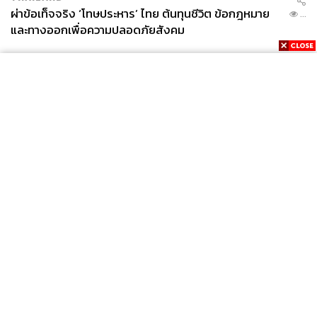
ผ่าข้อเท็จจริง ‘โทษประหาร’ ไทย ต้นทุนชีวิต ข้อกฎหมาย
...
และทางออกเพื่อความปลอดภัยสังคม
News
Wealth
Pop
Podcast
Video
Now
Opinion
Careers
Events
Privacy
About
Contact
Policy
FOR
ADVERTISING
MEMBERSHIP