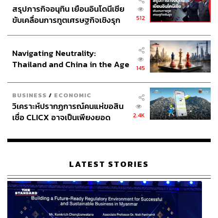
สรุปภารกิจอนุทิน เยือนอินโดนีเซีย
512
ขับเคลื่อนการทูตเศรษฐกิจเชิงรุก
ประกาศหุ้นส่วนยุทธศาสตร์ไทย –
อินโดนีเซีย
Navigating Neutrality:
Thailand and China in the Age
145
of a New Global Order
BUSINESS
/
ECONOMIC
วิเคราะห์ปรากฏการณ์คนแห่ขอสิน
2.4K
เชื่อ CLICX อาจเป็นเพียงยอด
ภูเขาน้ำแข็ง ของปัญหาหนี้ครัว
เรือนไทยที่ถูกซุกไว้
LATEST STORIES