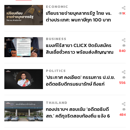
ECONOMIC
เทียบรายจ่ายบุคลากรรัฐ ไทย vs.
1K
ต่างประเทศ: พบภาษีทุก 100 บาท
ของคนไทยใช้ไปกับข้าราชการเฉียด
40 บาท
BUSINESS
แบงก์ไร้สาขา CLICX ปิดรับสมัคร
840
สินเชื่อชั่วคราว พร้อมส่งสัญญาณ
เตือนกลุ่มกู้เงินผิดวัตถุประสงค์-ให้
ข้อมูลเท็จ เตรียมดำเนินคดีเด็ดขาด
POLITICS
‘ประภาศ คงเอียด’ กรรมการ ป.ป.ช.
556
อดีตอธิบดีกรมธนารักษ์ ถึงแก่
อนิจกรรม
THAILAND
กองปราบฯ สอบเข้ม ‘อดีตอธิบดี
484
สถ.’ คดีทุจริตสอบท้องถิ่น แจ้ง 6
ข้อหาหนัก จ่อชง ป.ป.ช. 12 ส.ค. นี้