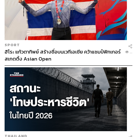
SPORT
ฮิโระ แก้วตาทิพย์ สร้างชื่อบนเวทีเอเชีย คว้าแชมป์ฟิกเกอร์
...
สเกตติ้ง Asian Open
THAILAND