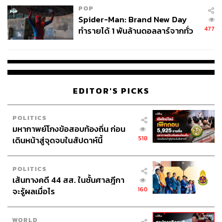
POP
Spider-Man: Brand New Day
477
ทำรายได้ 1 พันล้านดอลลาร์จากทั่ว
โลกภายใน 6 วัน
EDITOR'S PICKS
POLITICS
มหากาพย์โกงข้อสอบท้องถิ่น ก่อน
518
เดินหน้าสู่จุดจบในสัปดาห์นี้
POLITICS
เส้นทางคดี 44 สส. ในชั้นศาลฎีกา
160
จะรู้ผลเมื่อไร
WORLD