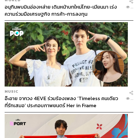
อนุทินพบมินอ่องหล่าย เดินหน้าบทใหม่ไทย-เมียนมา เร่ง
...
ความร่วมมือเศรษฐกิจ การค้า-การลงทุน
MUSIC
อ๊ะอาย จากวง 4EVE ร่วมร้องเพลง ‘Timeless คนเดียว
...
ที่รักเสมอ’ ประกอบภาพยนตร์ Her in Frame