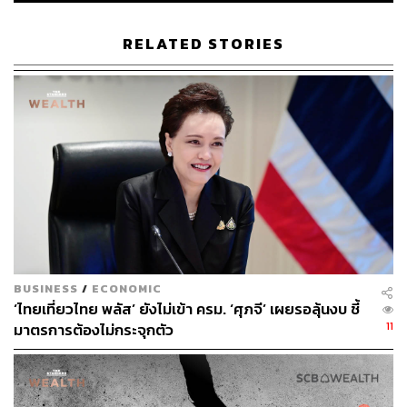
RELATED STORIES
208
ABOUT THE AUTHOR
วิโรจน์ เลิศจิตต์ธรรม
Senior Content Creator กองข่าวต่างประเทศ
THE STANDARD
BUSINESS
/
ECONOMIC
‘ไทยเที่ยวไทย พลัส’ ยังไม่เข้า ครม. ‘ศุภจี’ เผยรอลุ้นงบ ชี้
11
มาตรการต้องไม่กระจุกตัว