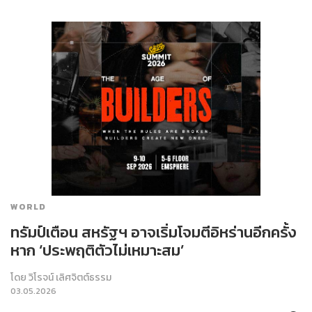
WORLD
ทรัมป์เตือน สหรัฐฯ อาจเริ่มโจมตีอิหร่านอีกครั้ง
หาก ‘ประพฤติตัวไม่เหมาะสม’
โดย
วิโรจน์ เลิศจิตต์ธรรม
03.05.2026