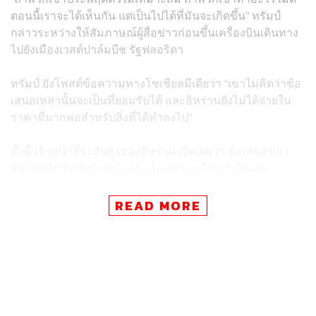
ตอนนี้เราจะได้เห็นกัน แต่เป็นไปได้ที่มันจะเกิดขึ้น” ทรัมป์
กล่าวระหว่างให้สัมภาษณ์ผู้สื่อข่าวก่อนขึ้นเครื่องบินเดินทาง
ไปยังเมืองเวสต์ปาล์มบีช รัฐฟลอริดา
ทรัมป์ ยังโพสต์ข้อความทางโซเชียลมีเดียว่า “เขาไม่คิดว่าข้อ
เสนอเหล่านั้นจะเป็นที่ยอมรับได้ และอิหร่านยังไม่ได้จ่ายใน
ราคาที่มากพอสำหรับสิ่งที่ได้ทำลงไป”
ทั้งนี้ เจ้าหน้าที่ระดับสูงของอิหร่าน เปิดเผยว่า ข้อเสนอของ
อิหร่านที่ทรัมป์ปฏิเสธไปแล้วนั้น จะรวมถึงการเปิดเส้น
ทางการเดินเรือในช่องแคบฮอร์มุซและยุติการปิดล้อมอิหร่าน
ของสหรัฐฯ ในขณะที่การเจรจาเกี่ยวกับการยุติโครงการ
READ MORE
นิวเคลียร์ของอิหร่านจะถูกเลื่อนออกไป
ขณะที่สื่ออิหร่านรายงานว่า อิหร่านได้ยื่นข้อเสนอ 14 ข้อ
ประกอบด้วยการถอนกำลังทหารสหรัฐฯ ออกจากพื้นที่รอบ
อิหร่าน, การยกเลิกปิดล้อมอิหร่าน, การคืนทรัพย์สินอิหร่านที่
ถูกอายัด, การจ่ายค่าชดเชย, การยกเลิกมาตรการคว่ำบาตร