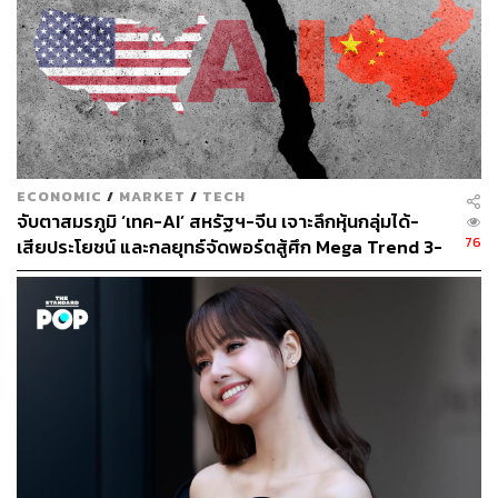
ECONOMIC
/
MARKET
/
TECH
จับตาสมรภูมิ ‘เทค-AI’ สหรัฐฯ-จีน เจาะลึกหุ้นกลุ่มได้-
76
เสียประโยชน์ และกลยุทธ์จัดพอร์ตสู้ศึก Mega Trend 3-
5 ปีข้างหน้า