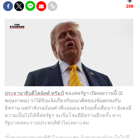
208
ประธานาธิบดีโดนัลด์ ทรัมป์
ของสหรัฐฯ เปิดเผยวานนี้ (2
พฤษภาคม) ว่าได้รับแจ้งเกี่ยวกับแนวคิดของข้อตกลงกับ
อิหร่าน แต่กำลังรอถ้อยคำที่แน่นอน พร้อมทั้งเตือนว่า ยังคงมี
ความเป็นไปได้ที่สหรัฐฯ จะเริ่มโจมตีอิหร่านอีกครั้ง หาก
รัฐบาลเตหะรานประพฤติตัวไม่เหมาะสม
“ถ้าพวกเขาประพฤติตัวไม่เหมาะสม ถ้าพวกเขาทำอะไรไม่ดี