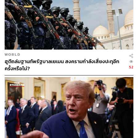
หมายของวอชิงตันในการ “เปลี่ยนระบอบการปกครองของ
อิหร่าน” โดยเขาอ้างว่า “อิหร่านได้เปลี่ยนระบอบการปกครอง
ไปแล้ว” ภายหลังการสังหารอยาตอลเลาะห์ อาลี คาเมเนอี
ผู้นำสูงสุด และเจ้าหน้าที่ระดับสูงคนอื่นๆ ในช่วงแรกของ
สงคราม
“คนที่เรากำลังติดต่อด้วยเป็นกลุ่มคนที่แตกต่างไปโดยสิ้นเชิง
พวกเขาเป็นมืออาชีพมาก” ทรัมป์กล่าว
WORLD
ฮูตีถล่มฐานทัพรัฐบาลเยเมน สงครามกำลังเสี่ยงปะทุอีก
52
ครั้งหรือไม่?
เขายังย้ำข้อกล่าวอ้างที่ว่า โมจตาบา คาเมเนอี บุตรชายและผู้
สืบทอดตำแหน่งผู้นำสูงสุดของอิหร่านนั้น อาจเสียชีวิตแล้ว
หรือได้รับบาดเจ็บสาหัส
“ลูกชายของเขาอาจเสียชีวิตแล้ว หรือไม่ก็อาการหนักมาก
เราไม่ได้รับข่าวคราวอะไรจากเขาเลย เขาหายไปแล้ว”
ภาพ :
REUTERS/Elizabeth Frantz
อ้างอิง:
https://aje.news/p0huh8?update=4445138