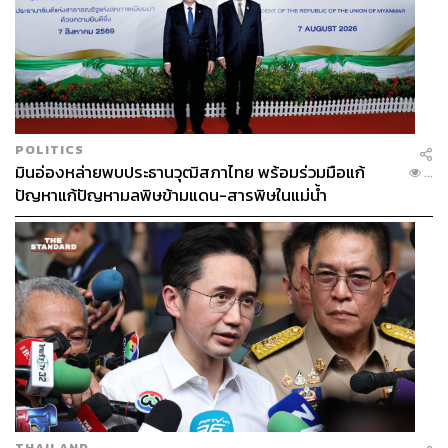
POLITICS
มินอ่องหล่ายพบประธานวุฒิสภาไทย พร้อมร่วมมือแก้
...
ปัญหาแก้ปัญหามลพิษข้ามแดน-สารพิษในแม่น้ำ
THAILAND