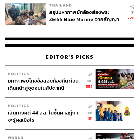
THAILAND
สรุปมหากาพย์กล้องส่องพระ
728
ZEISS Blue Marine จากสัญญา
ผลิต 8.3 ล้าน สู่ข้อพิพาท ‘มา
เวลล์ฯ’ ฟ้อง ‘โทน บางแค’ ผิดนัด
จ่ายหนี้-แอบระบุแบรนด์
EDITOR'S PICKS
POLITICS
มหากาพย์โกงข้อสอบท้องถิ่น ก่อน
552
เดินหน้าสู่จุดจบในสัปดาห์นี้
POLITICS
เส้นทางคดี 44 สส. ในชั้นศาลฎีกา
191
จะรู้ผลเมื่อไร
WORLD