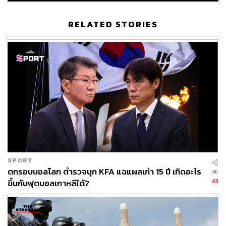
ไปได้ด้วยดี’
RELATED STORIES
โดยเขากำหนดเส้นตายวันที่ 6 เมษายน ที่อิหร่านจะต้อง
ยอมรับข้อตกลงยุติสงคราม หรือเผชิญกับการโจมตี
โครงสร้างพลังงานและโรงไฟฟ้า
ทั้งนี้ เมื่อถูกถามว่าข้อตกลงหยุดยิงจะสามารถบรรลุได้ในอีก
ไม่กี่วันข้างหน้าหรือไม่ เพื่อที่จะเปิดช่องแคบฮอร์มุซได้อีก
ครั้ง ทรัมป์ปฏิเสธที่จะให้รายละเอียดเฉพาะเจาะจง แต่ระบุว่า
“เราเหลือเป้าหมายอีกประมาณ 3,000 เป้าหมาย เราทิ้งระเบิด
ไปแล้ว 13,000 เป้าหมาย และยังมีอีก 2,000 – 3,000 เป้า
หมายที่ต้องจัดการ”
SPORT
ตกรอบบอลโลก ตำรวจบุก KFA แฉแผลเก่า 15 ปี เกิดอะไร
43
ขึ้นกับฟุตบอลเกาหลีใต้?
อ้าง ‘อิหร่านเปลี่ยนระบอบแล้ว’
นอกจากนี้ ระหว่างการให้สัมภาษณ์ ทรัมป์ยังได้กล่าวถึงเป้า