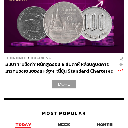
ABOUT THE AUTHOR
วิโรจน์ เลิศจิตต์ธรรม
Senior Content Creator กองข่าวต่างประเทศ
THE STANDARD
ECONOMIC
/
BUSINESS
เงินบาท ‘แข็งค่า’ หนักสุดรอบ 6 สัปดาห์ หลังปฏิบัติการ
225
แทรกแซงเยนของสหรัฐฯ-ญี่ปุ่น Standard Chartered
เปิดเป้าสิ้นปีนี้จ่อแข็งต่อแตะ 32.50 บาทต่อดอลลาร์
MORE
MOST POPULAR
TODAY
WEEK
MONTH