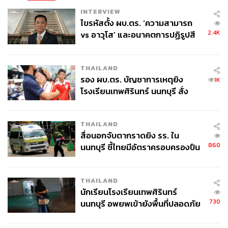
INTERVIEW
ไขรหัสตั้ง ผบ.ตร. ‘ความสามารถ
2.4K
vs อาวุโส’ และอนาคตการปฏิรูปสี
กากี กับ พล.ต.อ. เอก อังสนานนท์
THAILAND
รอง ผบ.ตร. บัญชาการเหตุยิง
1K
โรงเรียนเทพศิรินทร์ นนทบุรี สั่ง
ค้นหา 2 รอบยืนยันไร้คนติดค้าง พบ
ศพปู่-ย่าที่บ้านพักผู้ก่อเหตุ
THAILAND
สื่อนอกจับตากราดยิง รร. ใน
860
นนทบุรี ชี้ไทยมีอัตราครอบครองปืน
สูงในระดับต้นของภูมิภาค
THAILAND
นักเรียนโรงเรียนเทพศิรินทร์
730
นนทบุรี อพยพเข้ายังพื้นที่ปลอดภัย
ชั่วคราว หลังเหตุใช้อาวุธปืนภายใน
โรงเรียนคลี่คลาย