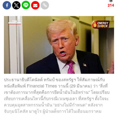
214
ประธานาธิบดีโดนัลด์ ทรัมป์ ของสหรัฐฯ ให้สัมภาษณ์กับ
หนังสือพิมพ์ Financial Times วานนี้ (29 มีนาคม) ว่า “สิ่งที่
เขาต้องการมากที่สุดคือการยึดน้ำมันในอิหร่าน” โดยเปรียบ
เทียบการเคลื่อนไหวนี้กับกรณีเวเนซุเอลา ที่สหรัฐฯ ตั้งใจจะ
ควบคุมอุตสาหกรรมน้ำมัน “อย่างไม่มีกำหนด” หลังจาก
จับกุมนิโคลัส มาดูโร ผู้นำเผด็จการได้ในเดือนมกราคม