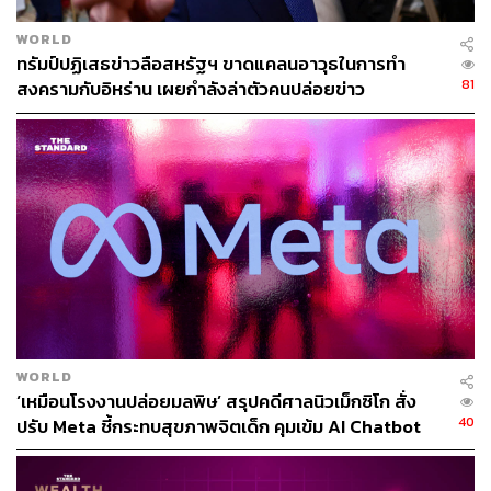
https://www.bbc.com/news/live/c8jke9v9xv9t?post=a
WORLD
sset%3Ab20ae531-b95b-4adc-9bea-408b25819fe8#
ทรัมป์ปฏิเสธข่าวลือสหรัฐฯ ขาดแคลนอาวุธในการทำ
post
81
สงครามกับอิหร่าน เผยกำลังล่าตัวคนปล่อยข่าว
https://www.ft.com/content/3bd9fb6c-2985-4d24-b86
b-23b7884031f5?syn-25a6b1a6=1
TAGS:
Israel
Middle East
กระทรวงกลาโหมสหรัฐฯ
Financial Times
Mojtaba Khamenei
Energy Shock
Donald Trump
USA
Iran
Pakistan
Venezuela
WORLD
‘เหมือนโรงงานปล่อยมลพิษ’ สรุปคดีศาลนิวเม็กซิโก สั่ง
40
ปรับ Meta ชี้กระทบสุขภาพจิตเด็ก คุมเข้ม AI Chatbot
214