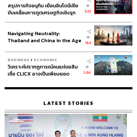
สรุปภารกิจอนุทิน เยือนอินโดนีเซีย
533
ขับเคลื่อนการทูตเศรษฐกิจเชิงรุก
ประกาศหุ้นส่วนยุทธศาสตร์ไทย –
อินโดนีเซีย
Navigating Neutrality:
Thailand and China in the Age
164
of a New Global Order
BUSINESS
/
ECONOMIC
วิเคราะห์ปรากฏการณ์คนแห่ขอสิน
2.6K
เชื่อ CLICX อาจเป็นเพียงยอด
ภูเขาน้ำแข็ง ของปัญหาหนี้ครัว
เรือนไทยที่ถูกซุกไว้
LATEST STORIES