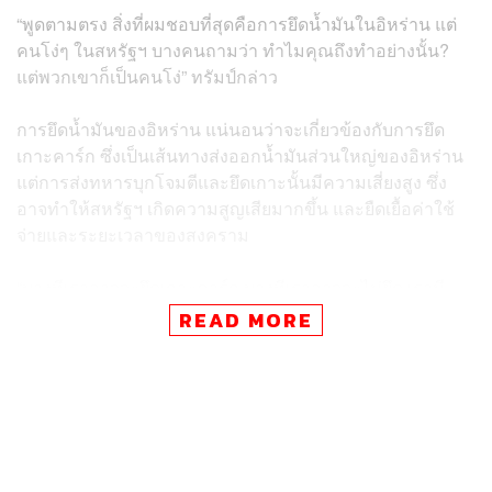
“พูดตามตรง สิ่งที่ผมชอบที่สุดคือการยึดน้ำมันในอิหร่าน แต่
คนโง่ๆ ในสหรัฐฯ บางคนถามว่า ทำไมคุณถึงทำอย่างนั้น?
แต่พวกเขาก็เป็นคนโง่” ทรัมป์กล่าว
การยึดน้ำมันของอิหร่าน แน่นอนว่าจะเกี่ยวข้องกับการยึด
เกาะคาร์ก ซึ่งเป็นเส้นทางส่งออกน้ำมันส่วนใหญ่ของอิหร่าน
แต่การส่งทหารบุกโจมตีและยึดเกาะนั้นมีความเสี่ยงสูง ซึ่ง
อาจทำให้สหรัฐฯ เกิดความสูญเสียมากขึ้น และยืดเยื้อค่าใช้
จ่ายและระยะเวลาของสงคราม
“บางทีเราอาจจะยึดเกาะคาร์ก บางทีเราอาจจะไม่ยึด เรามี
ทางเลือกมากมาย นั่นหมายความว่าเราจะต้องอยู่ที่นั่น (บน
READ MORE
เกาะคาร์ก) เป็นเวลานาน” ทรัมป์กล่าว และตอบคำถามเกี่ยว
กับสถานะการป้องกันของอิหร่านบนเกาะคาร์ก โดยกล่าวว่า
“ผมไม่คิดว่าพวกเขามีการป้องกันใดๆ เราสามารถยึดครองได้
อย่างง่ายดาย”