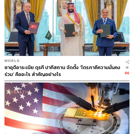
อายุไปแล้ว และเพิ่มรายชื่อโรงงานใหม่ๆ จีนจะทำงานร่วม
กับหน่วยงานกำกับดูแลของสหรัฐฯ เพื่อยกเลิกการระงับ
โรงงานเนื้อวัวของสหรัฐฯ ทั้งหมด รวมทั้งกลับมานำเข้าสัตว์
ปีกจากรัฐต่างๆ ในสหรัฐฯ ที่ได้รับการประเมินจากกระทรวง
เกษตรสหรัฐฯ (USDA) แล้วว่าปลอดจากโรคไข้หวัดนกชนิด
ก่อโรคระบาดรุนแรง
ปลดล็อกวิกฤตแร่หายาก (Rare Earths)
โดยจีนรับปากที่จะ
จัดการกับข้อกังวลของสหรัฐฯ เกี่ยวกับการขาดแคลนห่วงโซ่
WORLD
ซาอุดีอาระเบีย ตุรกี ปากีสถาน จัดตั้ง ‘ไตรภาคีความมั่นคง
อุปทานแร่หายากและแร่ธาตุสำคัญอื่นๆ เช่น อิตเทรียม
86
ร่วม’ คืออะไร สำคัญอย่างไร
สแกนเดียม นีโอดิเมียม และอินเดียม รวมถึงจะพิจารณา
ยกเลิกข้อห้ามหรือข้อจำกัดในการขายอุปกรณ์และ
เทคโนโลยีการผลิตและแปรรูปแร่หายาก
ในการเดินทางครั้งนี้ ทรัมป์ได้นำแม่ทัพเศรษฐกิจของสหรัฐฯ
17 รายร่วมขบวนไปด้วย เพื่อเป็นตัวแทนในการเจรจาขยาย
การเข้าถึงตลาดจีน นำโดย ทิม คุก จาก Apple, อีลอน มัสก์
จาก Tesla/SpaceX, เจนเซน หวง จาก Nvidia, แลร์รี ฟิงก์
จาก BlackRock, ดีนา พาวเวลล์ แมคคอร์มิก จาก Meta, เคล