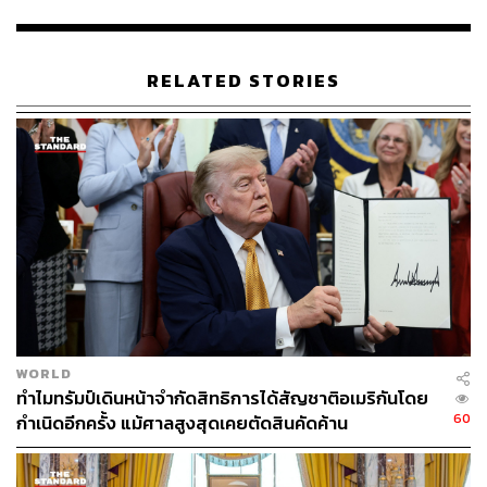
สำคัญอื่นๆ เพิ่มเติม โดยครอบคลุมทั้งดีลระดับรัฐบาลและ
เอกชน ประกอบด้วย
RELATED STORIES
อุตสาหกรรมการบิน
โดยจีนอนุมัติการสั่งซื้อเครื่องบิน
พาณิชย์ Boeing ลอตแรกจำนวน 200 ลำ ซึ่งถือเป็นคำสั่งซื้อ
เครื่องบินอเมริกันครั้งแรกของจีนนับตั้งแต่ปี 2017 และมี
โอกาสขยายคำสั่งซื้อได้สูงสุดถึง 750 ลำหากตรงตามเงื่อนไข
ในขณะเดียวกัน สหรัฐฯ ก็รับประกันการจัดหาเครื่องยนต์เจ็ต
รวมถึงเครื่องยนต์จาก GE Aerospace ถึง 450 เครื่อง และ
ส่วนประกอบอากาศยานให้กับจีน ซึ่งจะช่วยสนับสนุนการ
ผลิตเครื่องบินโดยสารของจีนที่ยังต้องพึ่งพาชิ้นส่วนจากต่าง
ชาติ
สินค้าเกษตร
จีนตกลงที่จะซื้อสินค้าเกษตรจากสหรัฐฯ มูลค่า
อย่างน้อย 1.7 หมื่นล้านดอลลาร์ต่อปี หรือราว 5.6 แสนล้าน
WORLD
บาท ไปจนถึงปี 2028 ซึ่งเป็นตัวเลขที่เพิ่มเข้ามาจากข้อตกลง
ทำไมทรัมป์เดินหน้าจำกัดสิทธิการได้สัญชาติอเมริกันโดย
60
การซื้อถั่วเหลืองที่เคยให้คำมั่นไว้เมื่อเดือนตุลาคม 2025
กำเนิดอีกครั้ง แม้ศาลสูงสุดเคยตัดสินคัดค้าน
นอกจากนี้ จีนยังฟื้นฟูการเข้าถึงตลาดเนื้อวัวสหรัฐฯ โดยการ
ต่ออายุรายชื่อโรงงานเนื้อวัวของสหรัฐฯ กว่า 400 แห่งที่หมด