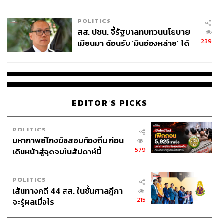
ไทยพลัส’ เฟส 2 รอประเมินความ
https://www.scmp.com/economy/global-economy/arti
เหมาะสม
cle/3353840/china-and-us-agree-establish-trade-and
POLITICS
-investment-councils-after-xi-trump-summit
สส. ปชน. จี้รัฐบาลทบทวนนโยบาย
https://www.reuters.com/world/china/china-signals-ta
239
เมียนมา ต้อนรับ ‘มินอ่องหล่าย’ ได้
riff-cuts-advances-farm-market-access-after-trump-xi-
แค่สัญญาว่างเปล่า
summit-2026-05-16/
https://www.bbc.com/news/articles/clypj01189lo
https://www.cbc.ca/news/world/trump-xi-china-summi
t-analysis-9.7201162
EDITOR'S PICKS
https://www.bloomberg.com/news/articles/2026-05-1
7/us-says-china-to-buy-17-billion-of-agricultural-goo
ds-annually?srnd=homepage-asia
POLITICS
มหากาพย์โกงข้อสอบท้องถิ่น ก่อน
579
เดินหน้าสู่จุดจบในสัปดาห์นี้
สามารถติดตาม THE STANDARD WEALTH
ผ่านแอปพลิเคชันต่างๆ ที่คุณสะดวกหรือใช้งานอยู่แล้วได้เลย
POLITICS
เส้นทางคดี 44 สส. ในชั้นศาลฎีกา
215
จะรู้ผลเมื่อไร