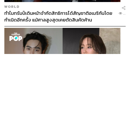
WORLD
ทำไมทรัมป์เดินหน้าจำกัดสิทธิการได้สัญชาติอเมริกันโดย
...
กำเนิดอีกครั้ง แม้ศาลสูงสุดเคยตัดสินคัดค้าน
ENTERTAINMENT
เก้า นพเก้า และ พาย รินรดา เตรียมร่วมงานกันใน ‘รสกาล
...
Enchanted Taste In Time’