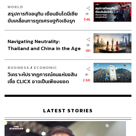
WORLD
TAGS:
China
แร่หายาก
Iran
Xi Jinping
G20
สรุปภารกิจอนุทิน เยือนอินโดนีเซีย
Taiwan
APEC
Boeing
สินค้าเกษตร
546
ขับเคลื่อนการทูตเศรษฐกิจเชิงรุก
สงครามเทคโนโลยี
Donald Trump
USA
ประกาศหุ้นส่วนยุทธศาสตร์ไทย –
Geopolitics
อินโดนีเซีย
Navigating Neutrality:
Thailand and China in the Age
181
of a New Global Order
BUSINESS
/
ECONOMIC
วิเคราะห์ปรากฏการณ์คนแห่ขอสิน
2.6K
เชื่อ CLICX อาจเป็นเพียงยอด
655
ภูเขาน้ำแข็ง ของปัญหาหนี้ครัว
เรือนไทยที่ถูกซุกไว้
ABOUT THE AUTHOR
LATEST STORIES
สกุลชัย เก่งอนันตานนท์
Content Creator สำนักข่าว THE
STANDARD WEALTH