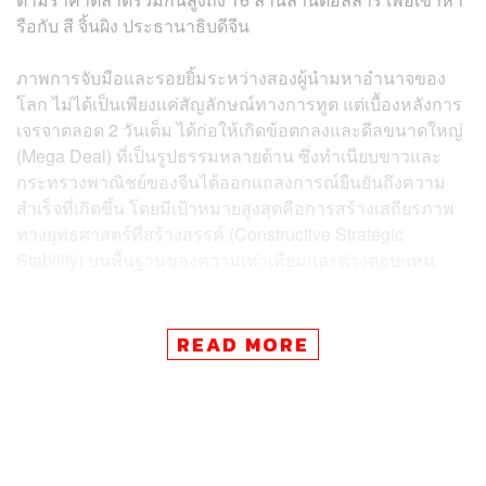
รือกับ สี จิ้นผิง ประธานาธิบดีจีน
ภาพการจับมือและรอยยิ้มระหว่างสองผู้นำมหาอำนาจของ
โลก ไม่ได้เป็นเพียงแค่สัญลักษณ์ทางการทูต แต่เบื้องหลังการ
เจรจาตลอด 2 วันเต็ม ได้ก่อให้เกิดข้อตกลงและดีลขนาดใหญ่
(Mega Deal) ที่เป็นรูปธรรมหลายด้าน ซึ่งทำเนียบขาวและ
กระทรวงพาณิชย์ของจีนได้ออกแถลงการณ์ยืนยันถึงความ
สำเร็จที่เกิดขึ้น โดยมีเป้าหมายสูงสุดคือการสร้างเสถียรภาพ
ทางยุทธศาสตร์ที่สร้างสรรค์ (Constructive Strategic
Stability) บนพื้นฐานของความเท่าเทียมและต่างตอบแทน
ตั้งบอร์ดการค้าและการลงทุน สหรัฐฯ-จีน
READ MORE
ความสำเร็จที่เป็นรากฐานสำคัญของการเยือนครั้งนี้ คือการ
ที่ผู้นำทั้งสองเห็นพ้องให้จัดตั้งสถาบันใหม่ 2 แห่ง เพื่อเพิ่ม
ประสิทธิภาพในความสัมพันธ์ทางเศรษฐกิจทวิภาคี ได้แก่
คณะกรรมการการค้าสหรัฐฯ-จีน (U.S.-China Board of