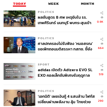
สนับสนุนซึ่งกันและกันในการจัดงาน G20 และ APEC ในปีนี้
TODAY
WEEK
MONTH
POLITICS
อย่างไรก็ตาม นักวิเคราะห์อย่าง เจคอบ ชาปิโร จาก The
ผลชันสูตร 8 ศพ เหตุยิงใน รร.
Bespoke Group มองว่า นี่เป็นเพียงการบริหารจัดการปัญหา
0.9K
เทพศิรินทร์ นนทบุรี พบกระสุนเข้า
มากกว่าการแก้ปัญหาอย่างแท้จริง ขณะที่ โมน่า พอลเซน
จุดสำคัญ ‘ศีรษะ-หน้าอก’ ครูถูกยิง
นักกฎหมายการค้าจาก London School of Economics เตือน
4 นัด จากระยะไกล
POLITICS
ว่า เรายังต้องจับตาดูต่อไปว่าข้อตกลงที่สวยหรูเหล่านี้จะถูก
ศาลปกครองไม่รับฟ้อง ‘หมอสรณ’
นำไปปฏิบัติจริง หรือเป็นเพียงแค่วาทกรรมทางการทูตเพื่อซื้อ
664
ขอเพิกถอนมติสรรหา กสทช. ชี้ยัง
เวลาในยุคที่
สงครามเทคโนโลยี
ระหว่างสองมหาอำนาจยัง
ไม่ใช่ผู้เดือดร้อนเสียหาย
คงดำเนินต่อไป
SPORT
อ้างอิง:
adidas เปิดตัว Adizero EVO SL
https://www.whitehouse.gov/fact-sheets/2026/05/fact-
519
EXO คอลเล็กชันพิเศษรับฤดูกาล
sheet-president-donald-j-trump-secures-historic-deal
College Football
s-with-china-delivering-for-american-workers-farmers
-and-industry/
POLITICS
https://www.cnbc.com/2026/05/18/us-china-announc
‘เอกนิติ’ เผยเงินกู้ 4 แสนล้าน โฟกัส
290
เปลี่ยนผ่านพลังงาน ลุ้น ‘ไทยช่วย
e-deals-after-trump-xi-summit.html