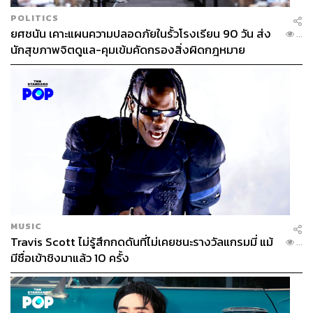
POLITICS
ยศชนัน เคาะแผนความปลอดภัยในรั้วโรงเรียน 90 วัน ส่ง
...
นักสุขภาพจิตดูแล-คุมเข้มคัดกรองสิ่งผิดกฎหมาย
MUSIC
Travis Scott ไม่รู้สึกกดดันที่ไม่เคยชนะรางวัลแกรมมี่ แม้
...
มีชื่อเข้าชิงมาแล้ว 10 ครั้ง