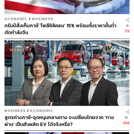
ลี ออร์ตเบิร์ก จาก Boeing, ไรอัน แมคอินเนอร์นีย์ จาก Visa,
สตีเฟน ชวาร์ซแมน จาก Blackstone, ไบรอัน ไซก์ส จาก
ECONOMIC
/
BUSINESS
Cargill, เจน เฟรเซอร์ จาก Citi, จิม แอนเดอร์สัน จาก
ทรัมป์สั่งเก็บภาษี ‘โพลีซิลิคอน’ 15% พร้อมตั้งราคาขั้นต่ำ
Coherent, เฮนรี ลอว์เรนซ์ คัลป์ จาก GE Aerospace, เดวิด
113
ตัดกำลังจีน
โซโลมอน จาก Goldman Sachs, จาคอบ เธย์เซน จาก
Illumina, ไมเคิล มีบาค จาก Mastercard รวมถึง ซานเจย์ เมห์
โรทรา ซีอีโอ Micron Technology บริษัทที่เคยถูกทางการจีน
แบนชิปก่อนหน้านี้
สี จิ้นผิง ได้กล่าวกับบรรดาซีอีโอว่า ประตูของจีนจะเปิดกว้าง
มากขึ้น และองค์กรของอเมริกาจะมีอนาคตที่กว้างไกลใน
ตลาดจีน ขณะที่ อีลอน มัสก์ และ เจนเซน หวง ต่างกล่าว
ชื่นชมว่า การหารือครั้งนี้เป็นไปอย่างยอดเยี่ยมและสร้างแรง
บันดาลใจอย่างมาก
BUSINESS
/
ECONOMIC
สูตรถ่างภาษี-อุดหนุนกลางทาง จะเปลี่ยนไทยจาก ‘ทาง
ปัญหาภูมิรัฐศาสตร์ยังไม่หมดไป ท่ามกลางดีลการค้า
258
ผ่าน’ เป็นฮับผลิต EV ได้จริงหรือ?