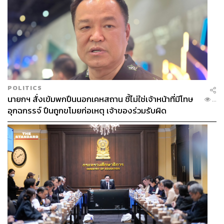
POLITICS
นายกฯ สั่งเข้มพกปืนนอกเคหสถาน ชี้ไม่ใช่เจ้าหน้าที่มีโทษ
...
อุกฉกรรจ์ ปืนถูกขโมยก่อเหตุ เจ้าของร่วมรับผิด