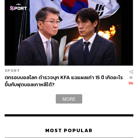
แม้วาระหลักคือเรื่องเศรษฐกิจ แต่ประเด็นภูมิรัฐศาสตร์ก็เป็น
สิ่งที่ไม่สามารถหลีกเลี่ยงได้ ผู้นำทั้งสองได้หารือถึง
สถานการณ์สงครามในอิหร่าน โดยเห็นพ้องว่าอิหร่านไม่
ควรครอบครองอาวุธนิวเคลียร์ และช่องแคบฮอร์มุซจะต้อง
เปิดกว้างเพื่อให้พลังงานไหลเวียนได้อย่างเสรี โดยจีนแสดง
ความสนใจที่จะซื้อน้ำมันจากอเมริกามากขึ้นเพื่อลดการ
พึ่งพาน้ำมันที่ต้องผ่านช่องแคบดังกล่าว นอกจากนี้ ทั้งสองยัง
ย้ำเป้าหมายร่วมกันในการปลดอาวุธนิวเคลียร์เกาหลีเหนือ
อย่างไรก็ตาม ประเด็นเรื่องไต้หวันยังคงเป็นประเด็นอ่อนไหว
SPORT
สี จิ้นผิง เตือนทรัมป์อย่างตรงไปตรงมาว่า ไต้หวันคือประเด็น
ตกรอบบอลโลก ตำรวจบุก KFA แฉแผลเก่า 15 ปี เกิดอะไร
96
ขึ้นกับฟุตบอลเกาหลีใต้?
ที่สำคัญที่สุด หากจัดการผิดพลาด สองประเทศอาจปะทะกัน
และทำให้ความสัมพันธ์ตกอยู่ในสถานการณ์ที่อันตรายอย่าง
ยิ่ง ซึ่งทรัมป์เองก็มีท่าทีสงวนท่าทีต่อกรณีการอนุมัติขาย
MORE
อาวุธมูลค่า 1.4 หมื่นล้านดอลลาร์ ให้ไต้หวันที่สภาคองเกรส
เพิ่งไฟเขียวไป
ทรัมป์ได้เชิญ สี จิ้นผิง ไปเยือนทำเนียบขาว ณ กรุงวอชิงตันใน
MOST POPULAR
เดือนกันยายนนี้ และยืนยันว่าทั้งสองประเทศจะให้การ