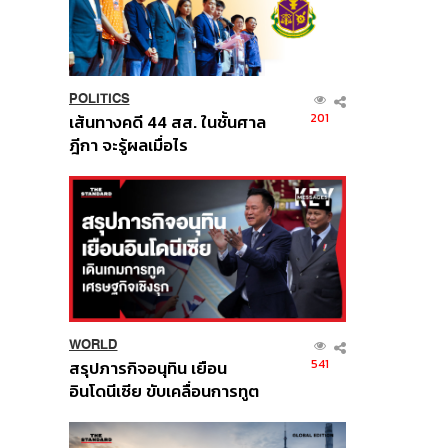
POLITICS
201
เส้นทางคดี 44 สส. ในชั้นศาล
ฎีกา จะรู้ผลเมื่อไร
WORLD
541
สรุปภารกิจอนุทิน เยือน
อินโดนีเซีย ขับเคลื่อนการทูต
เศรษฐกิจเชิงรุก ประกาศหุ้น
ส่วนยุทธศาสตร์ไทย –