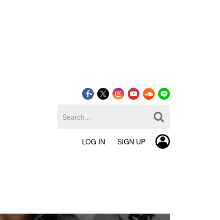
LOG IN
SIGN UP