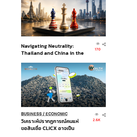
อินโดนีเซีย
Navigating Neutrality:
170
Thailand and China in the
Age of a New Global
Order
BUSINESS
/
ECONOMIC
2.6K
วิเคราะห์ปรากฏการณ์คนแห่
ขอสินเชื่อ CLICX อาจเป็น
เพียงยอดภูเขาน้ำแข็ง ของ