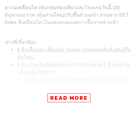
ความเคลื่อนไหวหุ้นกลุ่มท่องเที่ยวและโรงแรมวันนี้ (20
มิถุนายน) ราคาหุ้นส่วนใหญ่ปรับขึ้นถ้วนหน้า สวนทาง SET
Index ที่เคลื่อนไหวในแดนลบตลอดการซื้อขายช่วงเช้า
ข่าวที่เกี่ยวข้อง
8 หุ้นเนื้อทอง เซียนหุ้น รุมตอม ร่วมลงทุนติดอันดับผู้ถือ
หุ้นใหญ่
9 หุ้น จ่ายเงินปันผลสูงมากกว่า 5% ตลอด 5 ปี แถมราค
าตั้งแต่ต้นปียังบวก
10 หุ้น ขึ้น XD จ่ายเงินปันผลสูงสุดในรอบเดือน ก.ย. 65
READ MORE
โดยหุ้นกลุ่มสายการบิน คือ AAV ที่ปรับเพิ่มขึ้น 5.19%, BA
เพิ่มขึ้น 3.85% ขณะที่หุ้นสนามบินหลักของประเทศอย่าง
AOT ราคาปรับตัวเพิ่มขึ้น 1.11% เช่นเดียวกับหุ้นกลุ่มโรงแรม
ที่ราคาบวกถ้วนหน้า โดย ERW ปรับตัวเพิ่มขึ้น 2.62% MINT
ปรับเพิ่มขึ้น 1.53% และ CENTEL ปรับเพิ่มขึ้น 1.18%