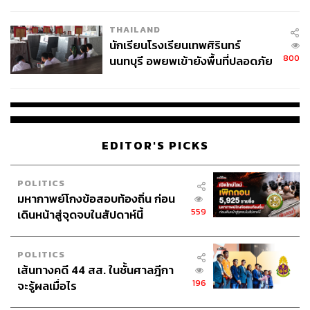
ผลิต 8.3 ล้าน สู่ข้อพิพาท ‘มา
เวลล์ฯ’ ฟ้อง ‘โทน บางแค’ ผิดนัด
THAILAND
จ่ายหนี้-แอบระบุแบรนด์
นักเรียนโรงเรียนเทพศิรินทร์
800
นนทบุรี อพยพเข้ายังพื้นที่ปลอดภัย
ชั่วคราว หลังเหตุใช้อาวุธปืนภายใน
โรงเรียนคลี่คลาย
EDITOR'S PICKS
POLITICS
มหากาพย์โกงข้อสอบท้องถิ่น ก่อน
559
เดินหน้าสู่จุดจบในสัปดาห์นี้
POLITICS
เส้นทางคดี 44 สส. ในชั้นศาลฎีกา
196
จะรู้ผลเมื่อไร