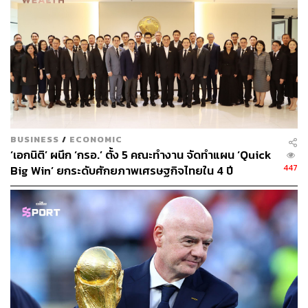
รายจ่ายมาหักลดหย่อนภาษีได้ 1.5 เท่า และหากจัดในจังหวัด
รองสามารถลดหย่อยภาษีได้ 2 เท่านั้น หากได้รับการอนุมัติ
จะส่งผลเชิงบวกต่อธุรกิจกลุ่ม MICE (Meetings, Incentives,
Conferences,
Exhibitions) ในประเทศ ซึ่งสอดรับกับการปรับโควิดเป็นโรค
ประจำถิ่น ตั้งแต่วันที่ 1 กรกฎาคม 2565 สร้างความมั่นใจให้
ประชาชนกลับสู่วิถีชีวิตใกล้เคียงก่อนเกิดโควิดมากขึ้น
โดยหุ้นที่จะได้ประโยชน์สูงสุดหากมาตรการดังกล่าวได้รับ
BUSINESS
/
ECONOMIC
‘เอกนิติ’ ผนึก ‘กรอ.’ ตั้ง 5 คณะทำงาน จัดทำแผน ‘Quick
การอนุมัติคือ CENTEL ซึ่งเมื่อพิจารณารายได้จาก
447
Big Win’ ยกระดับศักยภาพเศรษฐกิจไทยใน 4 ปี
Convention Hall ที่ centralwOrld ช่วงปี 2561-2562 เฉลี่ยอยู่
ประมาณ 600 ล้านบาท (สัดส่วน 6-7% ของรายได้โรงแรม)
ก่อนจะลดลงเหลือ 45 ล้านบาทในปี 2564 เพราะโควิด ขณะ
ที่ข้อมูลงวด 5 เดือนแรกปี 2565 เริ่มเห็นสัญญาณการฟื้นตัว
มาอยู่ที่ประมาณ 20 ล้านบาท หลังจากการแพร่ระบาดของ
โควิดเริ่มคลี่คลาย
ส่วนหุ้นโรงแรมที่ได้อานิสงส์ทางอ้อมอย่าง ERW ที่มี
โครงสร้างรายได้จากโรงแรมไทยราว 93% ของรายได้ปี