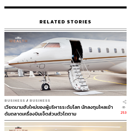
เนื่องจากกลุ่มการบินมีประเด็นเรื่องความแข็งแกร่งด้านการ
เงินที่ต้องจับตามองต่อเนื่อง” มงคลกล่าว
ทั้งนี้ สำหรับนักลงทุนที่เน้นเก็งกำไรระยะสั้น แนะนำหุ้นเด่น
RELATED STORIES
คือ CENTEL เนื่องจากเป็นโรงแรมที่ได้อานิสงส์จากการท่อง
เที่ยวในประเทศมากที่สุด และ AOT ที่ได้รับอานิสงส์ในเชิง
Sentiment และเชิงปัจจัยพื้นฐานจากการเปิดประเทศรับท่อง
เที่ยวมากขึ้น
ทั้งนี้ อ้างอิงจากกระทรวงการท่องเที่ยวและกีฬา พบว่าข้อมูล
นักท่องเที่ยวต่างชาติมาไทย (รายเดือน) เพิ่มขึ้นอย่างมีนัย
สำคัญต่อเนื่อง 6 เดือนแล้ว หรือตั้งแต่เดือนพฤศจิกายน 2564
– เมษายน 2565
ด้านฝ่ายวิจัย บล.เอเซีย พลัส ระบุว่า กรณีรายงานข่าวว่า
BUSINESS
/
BUSINESS
กระทรวงการคลังจะเสนอมาตรการสนับสนุนการจัดประชุม
เวียดนามฮับใหม่ของผู้บริหารระดับโลก นักลงทุนไหลเข้า
สัมมนา และอีเวนต์ ต่อที่ประชุมคณะรัฐมนตรี (ครม.) โดย
253
ดันตลาดเครื่องบินเจ็ตส่วนตัวโตตาม
สามารถนำค่าใช้จ่ายมาหักลดหย่อนได้ หากเป็นการจัดใน
จังหวัดหลัก (22 จังหวัด เช่น กรุงเทพมหานคร) สามารถนำ