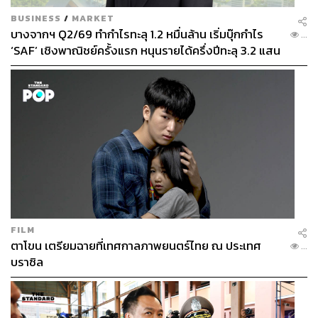
BUSINESS
/
MARKET
บางจากฯ Q2/69 ทำกำไรทะลุ 1.2 หมื่นล้าน เริ่มบุ๊กกำไร
...
‘SAF’ เชิงพาณิชย์ครั้งแรก หนุนรายได้ครึ่งปีทะลุ 3.2 แสน
ล้าน
FILM
ตาโขน เตรียมฉายที่เทศกาลภาพยนตร์ไทย ณ ประเทศ
...
บราซิล