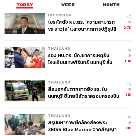
TODAY
WEEK
MONTH
INTERVIEW
ไขรหัสตั้ง ผบ.ตร. ‘ความสามารถ
2.7K
vs อาวุโส’ และอนาคตการปฏิรูปสี
78
กากี กับ พล.ต.อ. เอก อังสนานนท์
THAILAND
ABOUT THE AUTHOR
รอง ผบ.ตร. บัญชาการเหตุยิง
ศนิชา ละครพล
1.3K
โรงเรียนเทพศิรินทร์ นนทบุรี สั่ง
THE STANDARD WEALTH Editor
ค้นหา 2 รอบยืนยันไร้คนติดค้าง พบ
ศพปู่-ย่าที่บ้านพักผู้ก่อเหตุ
THAILAND
สื่อนอกจับตากราดยิง รร. ใน
1.1K
นนทบุรี ชี้ไทยมีอัตราครอบครองปืน
สูงในระดับต้นของภูมิภาค
THAILAND
สรุปมหากาพย์กล้องส่องพระ
818
ZEISS Blue Marine จากสัญญา