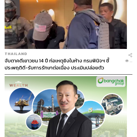
THAILAND
จับตาคดีเยาวชน 14 ปี ก่อเหตุยิงในห้าง กรมพินิจฯ ชี้
...
ประพฤติดี-รับการรักษาต่อเนื่อง ประเมินปล่อยตัว