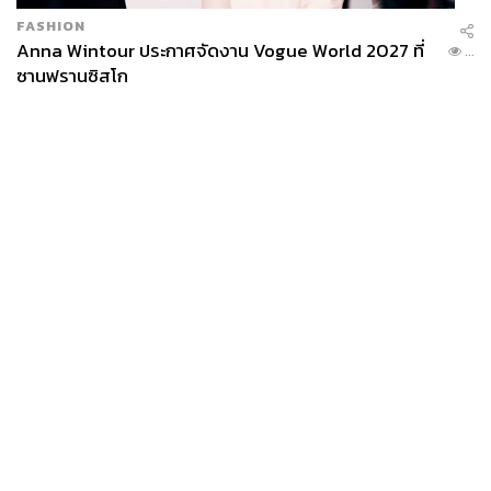
FASHION
Anna Wintour ประกาศจัดงาน Vogue World 2027 ที่
...
ซานฟรานซิสโก
News
Wealth
Pop
Podcast
Video
Now
Opinion
Careers
Events
Privacy
About
Contact
Policy
FOR
ADVERTISING
MEMBERSHIP