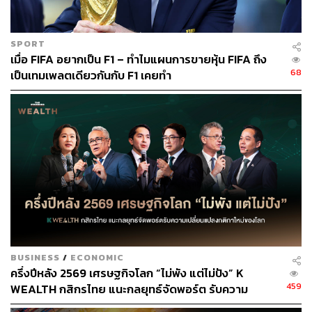
2562 สำหรับ MINT ฝ่ายวิจัยให้น้ำหนักกับการฟื้นตัวของ
โรงแรมในต่างประเทศ (สัดส่วน 62% ของรายได้ปี 2562)
SPORT
เมื่อ FIFA อยากเป็น F1 – ทำไมแผนการขายหุ้น FIFA ถึง
ดังนั้น จึงแนะนำหุ้นเด่นคือ CENTEL ราคาเหมาะสมปี 2565-
68
เป็นเทมเพลตเดียวกันกับ F1 เคยทำ
2566 ที่ 44 บาท และ 50 บาท เนื่องจากมีงบดุลที่แข็งแกร่ง ณ
สิ้นไตรมาส 1/65 มีสัดส่วนหนี้สินต่อทุน (IBD/E) ที่ 0.87 เท่า
ต่ำกว่า ERW และ MINT ที่ 2 เท่า และ 1.7 เท่า ตามลำดับ
ทำให้ทนทานสภาวะดอกเบี้ยขาขึ้นและ Macro Risk ดีกว่า
กลุ่ม
ขณะที่ประเมินมูลค่าเหมาะสมของ MINT ที่ 42.5 บาท จาก
การฟื้นตัวใน EU ส่วน ERW ประเมินราคาเหมาะสมปี 2565-
2566 ที่ 3.9 บาท และ 4.6 บาท ซึ่งเหมาะกับการเก็งกำไรยาม
มีข่าวบวกต่ออุตสาหกรรมท่องเที่ยวไทย
BUSINESS
/
ECONOMIC
ด้านฝ่ายวิจัย บล.อาร์เอชบี ระบุว่ากรณีที่ศูนย์บริหาร
ครึ่งปีหลัง 2569 เศรษฐกิจโลก “ไม่พัง แต่ไม่ปัง” K
สถานการณ์โควิด-19 (ศบค.) มีมติผ่อนคลายเพิ่มเติม มีการ
459
WEALTH กสิกรไทย แนะกลยุทธ์จัดพอร์ต รับความ
ปรับพื้นที่ทั่วประเทศเป็นสีเขียว เตรียมพร้อมสำหรับการกลับ
เปลี่ยนแปลงกติกาใหม่ของโลก