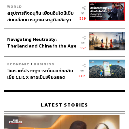
WORLD
สรุปภารกิจอนุทิน เยือนอินโดนีเซีย
539
ขับเคลื่อนการทูตเศรษฐกิจเชิงรุก
ประกาศหุ้นส่วนยุทธศาสตร์ไทย –
อินโดนีเซีย
Navigating Neutrality:
Thailand and China in the Age
167
of a New Global Order
ECONOMIC
/
BUSINESS
วิเคราะห์ปรากฏการณ์คนแห่ขอสิน
2.6K
เชื่อ CLICX อาจเป็นเพียงยอด
ภูเขาน้ำแข็ง ของปัญหาหนี้ครัว
เรือนไทยที่ถูกซุกไว้
LATEST STORIES