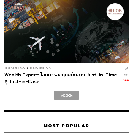
มาใช้ชีวิตแบบเป็นปกติก่อนเกิดโควิด-19 โดยจะยกเลิก
Thailand Pass การเดินทางเข้าประเทศไทยตั้งแต่วันที่ 1
กรกฎาคมนี้ รวมทั้งยกเลิกการกำหนดเงินประกันการเดินทาง
สำหรับชาวต่างชาติ จะเป็นผลเชิงบวกต่อหุ้นท่องเที่ยว
โรงแรม และกลุ่มเปิดประเทศ ประกอบด้วย AOT, MINT,
CENTEL, ERW, BEM, BTS, CPN
สามารถติดตาม THE STANDARD WEALTH
ผ่านแอปพลิเคชันต่างๆ ที่คุณสะดวกหรือใช้งานอยู่แล้วได้เลย
BUSINESS
/
BUSINESS
Wealth Expert: โลกการลงทุนขยับจาก Just-in-Time
144
สู่ Just-in-Case
MORE
TAGS:
ตลาดหุ้น
หุ้น
หุ้นท่องเที่ยว
หุ้นโรงแรม
การลงทุน
MOST POPULAR