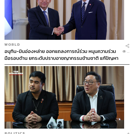
WORLD
อนุทิน-มินอ่องหล่าย ออกแถลงการณ์ร่วม หนุนความร่วม
...
มือรอบด้าน ยกระดับปราบอาชญากรรมข้ามชาติ แก้ปัญหา
หมอกควัน-มลพิษทางน้ำ
POLITICS