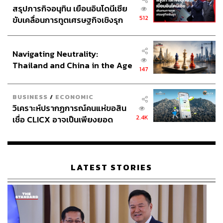
สรุปภารกิจอนุทิน เยือนอินโดนีเซีย
512
ขับเคลื่อนการทูตเศรษฐกิจเชิงรุก
ประกาศหุ้นส่วนยุทธศาสตร์ไทย –
อินโดนีเซีย
Navigating Neutrality:
Thailand and China in the Age
147
of a New Global Order
BUSINESS
/
ECONOMIC
วิเคราะห์ปรากฏการณ์คนแห่ขอสิน
2.4K
เชื่อ CLICX อาจเป็นเพียงยอด
ภูเขาน้ำแข็ง ของปัญหาหนี้ครัว
เรือนไทยที่ถูกซุกไว้
LATEST STORIES