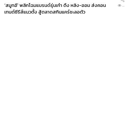
‘สมูทอี’ พลิกโฉมแบรนด์รุ่นเก๋า ดึง หลิง-ออม ส่งคอน
...
เทนต์ซีรีส์แนวตั้ง สู้ตลาดสกินแคร์ชะลอตัว
News
Wealth
Pop
Podcast
Video
Now
Opinion
Careers
Events
Privacy
About
Contact
Policy
FOR
ADVERTISING
MEMBERSHIP