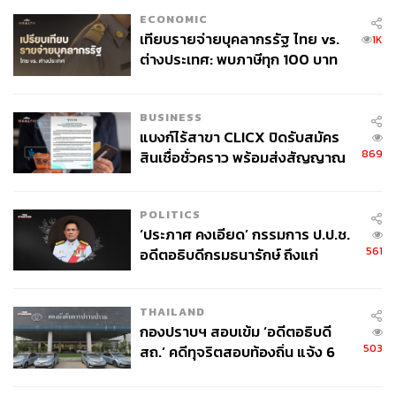
ECONOMIC
เทียบรายจ่ายบุคลากรรัฐ ไทย vs.
1K
ต่างประเทศ: พบภาษีทุก 100 บาท
ของคนไทยใช้ไปกับข้าราชการเฉียด
40 บาท
BUSINESS
แบงก์ไร้สาขา CLICX ปิดรับสมัคร
869
สินเชื่อชั่วคราว พร้อมส่งสัญญาณ
เตือนกลุ่มกู้เงินผิดวัตถุประสงค์-ให้
ข้อมูลเท็จ เตรียมดำเนินคดีเด็ดขาด
POLITICS
‘ประภาศ คงเอียด’ กรรมการ ป.ป.ช.
561
อดีตอธิบดีกรมธนารักษ์ ถึงแก่
อนิจกรรม
THAILAND
กองปราบฯ สอบเข้ม ‘อดีตอธิบดี
503
สถ.’ คดีทุจริตสอบท้องถิ่น แจ้ง 6
ข้อหาหนัก จ่อชง ป.ป.ช. 12 ส.ค. นี้