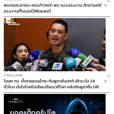
พรรคประชาชน-คณะก้าวหน้า พบ รมว.แรงงาน ติดตามคดี
...
แรงงานเก็บเบอร์รีฟินแลนด์
THAILAND
โฆษก ทบ. ย้ำชายแดนไทย-กัมพูชายังปกติ เฝ้าระวัง 24
...
ชั่วโมง มั่นใจไทยไม่เสียเปรียบเวทีโลก หลังกัมพูชายื่น UN
รับรอง MOU43