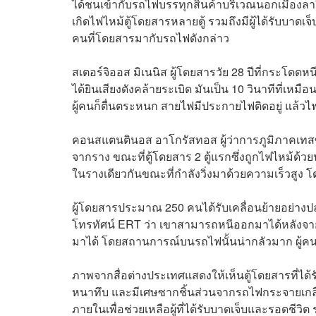
ได้ชนเข้ากับรถไฟบรรทุกสินค้าบริเวณนอกเมืองลาริ
เกิดไฟไหม้ตู้โดยสารหลายตู้ รวมถึงมีผู้ได้รับบา
คนที่โดยสารมากับรถไฟดังกล่าว
สเตอร์จิออส มิเนนิส ผู้โดยสารวัย 28 ปีที่กระโด
ได้ยินเสียงดังคล้ายระเบิด มันเป็น 10 วินาทีที่เห
ผู้คนก็ตื่นตระหนก สายไฟมีประกายไฟติดอยู่ แล้วไฟ
คอนสแตนตินอส อาโกรัสทอส ผู้ว่าการภูมิภาคเทสซ
จากราง ขณะที่ตู้โดยสาร 2 ตู้แรกซึ่งถูกไฟไหม้ด้วย
ในรางเดียวกันขณะที่กำลังวิ่งมาด้วยความเร็วสูง โ
ผู้โดยสารประมาณ 250 คนได้รับเคลื่อนย้ายอย่างป
โทรทัศน์ ERT ว่า เขาสามารถหนีออกมาได้หลังจาก
มาได้ โดยสถานการณ์บนรถไฟนั้นน่ากลัวมาก ผู้ค
ภาพจากสื่อต่างประเทศแสดงให้เห็นตู้โดยสารที่ได
หนาทึบ และมีเศษซากชิ้นส่วนจากรถไฟกระจายเกลื่อนเต
ภายในเพื่อช่วยเหลือผู้ที่ได้รับบาดเจ็บและรอดชีวิต รว