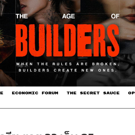
E
ECONOMIC FORUM
THE SECRET SAUCE​
OP