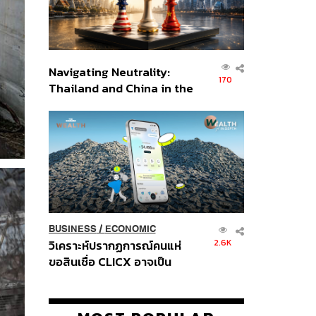
Navigating Neutrality:
170
Thailand and China in the
Age of a New Global
Order
BUSINESS
/
ECONOMIC
2.6K
วิเคราะห์ปรากฏการณ์คนแห่
ขอสินเชื่อ CLICX อาจเป็น
เพียงยอดภูเขาน้ำแข็ง ของ
ปัญหาหนี้ครัวเรือนไทยที่ถูกซุก
ไว้