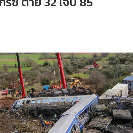
กรีซ ตาย 32 เจ็บ 85