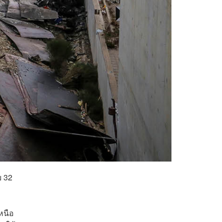
ย 32
หนือ