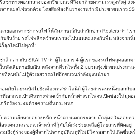
สซาทางตอนกลางของกรีซ ขณะที่วิ่งมาด้วยความเร็วสูงทั้งคู่ ส่ง
ดเจ็บจากแผลไฟลวกด้วย โดยสื่อท้องถิ่นรายงานว่า มีประชาชนราว 35
ดหนีตายออกจากซากรถไฟ ให้สัมภาษณ์กับสำนักข่าว Reuters ว่า “เร
มือนกับฝันร้าย รถไฟพลิกคว่ำจนเราลงไปนอนตะแคงกับพื้น หลังจากนั้
ก็ลุกไหม้ไปทุกที่”
าลี กล่าวกับ SKAI TV ว่า ตู้โดยสาร 4 ตู้แรกของรถไฟหลุดออกม
นั้นพังเสียหายยับเยิน หลังจากที่รถไฟทั้ง 2 ขบวนพุ่งเข้าชนประสาน
ดยที่คนขับไม่รู้ตัวเลยว่ารถไฟอีกขบวนกำลังมุ่งหน้ามา
ลอดภัยโดยรถบัสไปยังเมืองเทสซาโลนิกิ ผู้โดยสารคนหนึ่งบอกกับ
ที่เอากระเป๋าเดินทางฟาดเข้ากับหน้าต่างรถไฟจนเปิดช่องให้มุด
นกรีดร้องระงมด้วยความตื่นตระหนก
้รับความเสียหายอย่างหนัก หน้าต่างแตกกระจาย มีกลุ่มควันลอยท่
็มถนน ขณะเจ้าหน้าที่กู้ภัยได้เร่งช่วยเหลือผู้โดยสารที่ติดอยู่
มถึงกู้ร่างของผู้ที่จากไปจากอุบัติเหตุที่ไม่มีใครอยากให้เกิดขึ้นครั้