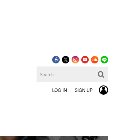
LOG IN
SIGN UP