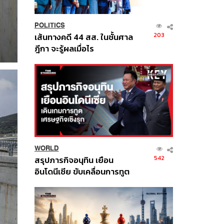
POLITICS
203
เส้นทางคดี 44 สส. ในชั้นศาล
ฎีกา จะรู้ผลเมื่อไร
WORLD
542
สรุปภารกิจอนุทิน เยือน
อินโดนีเซีย ขับเคลื่อนการทูต
เศรษฐกิจเชิงรุก ประกาศหุ้น
ส่วนยุทธศาสตร์ไทย –
อินโดนีเซีย