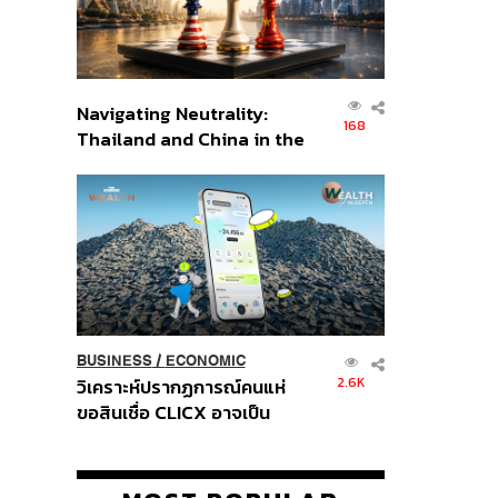
Navigating Neutrality:
168
Thailand and China in the
Age of a New Global
Order
BUSINESS
/
ECONOMIC
2.6K
วิเคราะห์ปรากฏการณ์คนแห่
ขอสินเชื่อ CLICX อาจเป็น
เพียงยอดภูเขาน้ำแข็ง ของ
ปัญหาหนี้ครัวเรือนไทยที่ถูกซุก
ไว้