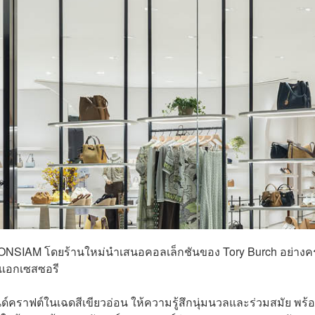
ICONSIAM โดยร้านใหม่นำเสนอคอลเล็กชันของ Tory Burch อย่าง
ละแอกเซสซอรี
ด์คราฟต์ในเฉดสีเขียวอ่อน ให้ความรู้สึกนุ่มนวลและร่วมสมัย พร้