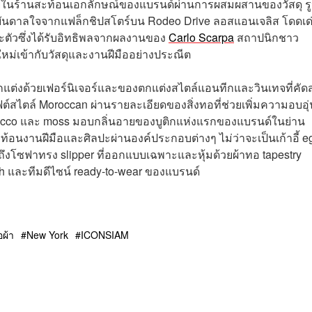
ในร้านสะท้อนเอกลักษณ์ของแบรนด์ผ่านการผสมผสานของวัสดุ ร
รงบันดาลใจจากแฟล็กชิปสโตร์บน Rodeo Drive ลอสแอนเจลิส โดดเด
าะตัวซึ่งได้รับอิทธิพลจากผลงานของ
Carlo Scarpa
สถาปนิกชาว
หม่เข้ากับวัสดุและงานฝีมืออย่างประณีต
กแต่งด้วยเฟอร์นิเจอร์และของตกแต่งสไตล์แอนทีกและวินเทจที่คัด
์สไตล์ Moroccan ผ่านรายละเอียดของสิ่งทอที่ช่วยเพิ่มความอบอุ่
 tobacco และ moss มอบกลิ่นอายของบูติกแห่งแรกของแบรนด์ในย่าน
ท้อนงานฝีมือและศิลปะผ่านองค์ประกอบต่างๆ ไม่ว่าจะเป็นเก้าอี้ e
ถึงโซฟาทรง slipper ที่ออกแบบเฉพาะและหุ้มด้วยผ้าทอ tapestry
 และทีมดีไซน์ ready-to-wear ของแบรนด์
อผ้า
New York
ICONSIAM