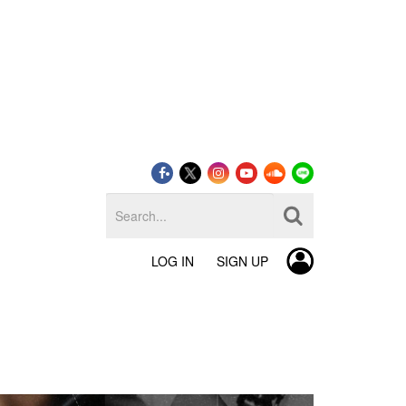
LOG IN
SIGN UP