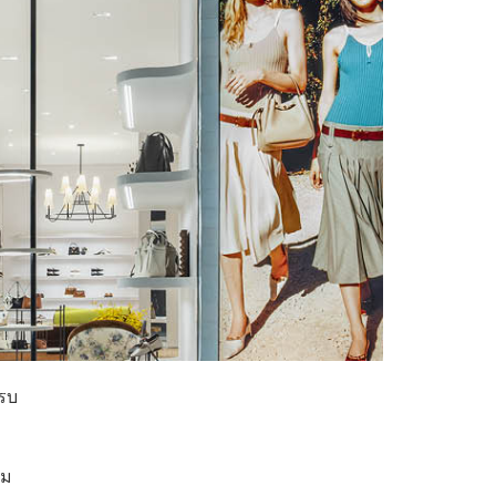
ครบ
อม