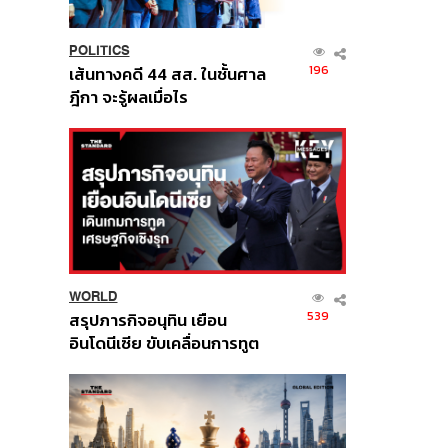
POLITICS
196
เส้นทางคดี 44 สส. ในชั้นศาล
ฎีกา จะรู้ผลเมื่อไร
WORLD
539
สรุปภารกิจอนุทิน เยือน
อินโดนีเซีย ขับเคลื่อนการทูต
เศรษฐกิจเชิงรุก ประกาศหุ้น
ส่วนยุทธศาสตร์ไทย –
อินโดนีเซีย