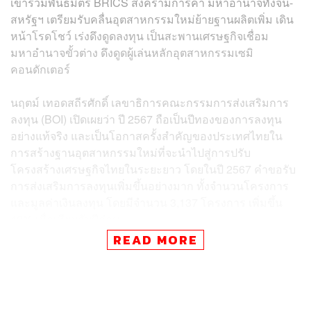
เข้าร่วมพันธมิตร BRICS สงครามการค้า มหาอำนาจทั้งจีน-
สหรัฐฯ เตรียมรับคลื่นอุตสาหกรรมใหม่ย้ายฐานผลิตเพิ่ม เดิน
หน้าโรดโชว์ เร่งดึงดูดลงทุน เป็นสะพานเศรษฐกิจเชื่อม
มหาอำนาจขั้วต่าง ดึงดูดผู้เล่นหลักอุตสาหกรรมเซมิ
คอนดักเตอร์
นฤตม์ เทอดสถีรศักดิ์ เลขาธิการคณะกรรมการส่งเสริมการ
ลงทุน (BOI) เปิดเผยว่า ปี 2567 ถือเป็นปีทองของการลงทุน
อย่างแท้จริง และเป็นโอกาสครั้งสำคัญของประเทศไทยใน
การสร้างฐานอุตสาหกรรมใหม่ที่จะนำไปสู่การปรับ
โครงสร้างเศรษฐกิจไทยในระยะยาว โดยในปี 2567 คำขอรับ
การส่งเสริมการลงทุนเพิ่มขึ้นอย่างมาก ทั้งจำนวนโครงการ
และมูลค่าเงินลงทุน โดยมีจำนวน 3,137 โครงการ เพิ่มขึ้น
40% เมื่อเทียบกับปีก่อน
READ MORE
“นับว่าเป็นยอดจำนวนโครงการที่สูงสุดนับตั้งแต่ก่อตั้ง BOI
และมีมูลค่าเงินลงทุน 1,138,508 ล้านบาท เพิ่มขึ้น 35%
สูงสุดในรอบ 10 ปี”