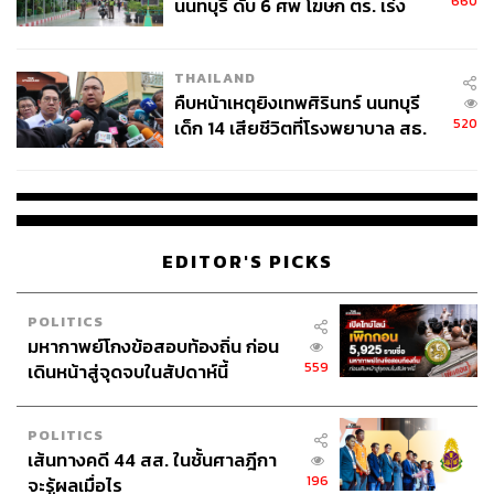
660
นนทบุรี ดับ 6 ศพ โฆษก ตร. เร่ง
คอนดักเตอร์และอิเล็กทรอนิกส์ขั้นสูง เครื่องใช้ไฟฟ้าอัจฉริยะ
สอบปมขโมยปืนปู่ก่อเหตุ
ดาต้าเซ็นเตอร์และบริการคลาวด์ที่รองรับเทคโนโลยี AI และ
ดิจิทัลขั้นสูง ยานยนต์ไฟฟ้าและชิ้นส่วนสำคัญ และ
THAILAND
อุตสาหกรรมเทคโนโลยีชีวภาพ ซึ่งอุตสาหกรรมเหล่านี้จะมี
คืบหน้าเหตุยิงเทพศิรินทร์ นนทบุรี
520
ความสำคัญต่อการเพิ่มขีดความสามารถในการแข่งขันและ
เด็ก 14 เสียชีวิตที่โรงพยาบาล สธ.
ยืนยันครูเสียชีวิต 5 ราย เจ็บ 22
การปรับโครงสร้างเศรษฐกิจไทย ช่วยต่อยอดฐาน
ราย
อุตสาหกรรมเดิมให้มั่นคง สร้างมูลค่าจากเทคโนโลยีสมัย
ใหม่ สร้างงาน และสร้างโอกาสให้ผู้ประกอบการไทย
“โครงการที่ได้รับการส่งเสริมในปีที่ผ่านมา มีการจ้างงาน
EDITOR'S PICKS
บุคลากรไทยเพิ่มกว่า 2.1 แสนคน จะใช้วัตถุดิบและชิ้นส่วน
ในประเทศกว่า 1 ล้านล้านบาทต่อปี และจะเพิ่มมูลค่าส่งออก
POLITICS
ของประเทศอีกกว่า 2.6 ล้านล้านบาทต่อปี” นฤตม์กล่าว
มหากาพย์โกงข้อสอบท้องถิ่น ก่อน
559
เดินหน้าสู่จุดจบในสัปดาห์นี้
ภูมิรัฐศาสตร์ สงครามการค้า BRICS ท้าทาย ชี้เป็น
POLITICS
โอกาสของไทย
เส้นทางคดี 44 สส. ในชั้นศาลฎีกา
196
จะรู้ผลเมื่อไร