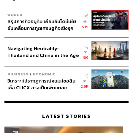
นฤตม์กล่าวอีกว่า แนวโน้มการลงทุนในปี 2568 จะยังคง
เติบโตต่อและยังเป็น ‘ปีแห่งโอกาส’ ที่ประเทศไทยจะสามารถ
WORLD
ดึงดูดการลงทุนในอุตสาหกรรมเป้าหมาย
สรุปภารกิจอนุทิน เยือนอินโดนีเซีย
539
ขับเคลื่อนการทูตเศรษฐกิจเชิงรุก
“แม้ปีนี้ ภูมิรัฐศาสตร์ สงครามการค้า นโยบายสหรัฐฯ โดย
ประกาศหุ้นส่วนยุทธศาสตร์ไทย –
ประธานาธิบดีทรัมป์ และการกีดกันทางเทคโนโลยีที่คาดว่า
อินโดนีเซีย
จะทวีความรุนแรงยิ่งขึ้น ซึ่งจะผลักดันให้นักลงทุนต้องเร่ง
Navigating Neutrality:
เคลื่อนย้ายฐานการลงทุนเพื่อลดความเสี่ยง จุดนี้ไทยพร้อม
Thailand and China in the Age
169
และมีศักยภาพในหลายๆ ด้าน ที่สำคัญมีความสัมพันธ์ที่ดีกับ
of a New Global Order
นานาประเทศ เป็นกลาง สามารถเป็นสะพานเศรษฐกิจเชื่อม
โยงซัพพลายเชนให้กับมหาอำนาจขั้วต่างๆ ได้ นักลงทุนจึง
BUSINESS
/
ECONOMIC
วิเคราะห์ปรากฏการณ์คนแห่ขอสิน
มองไทยเป็นแหล่งลงทุนที่มั่นคง ปลอดภัย และมีความโดด
2.6K
เชื่อ CLICX อาจเป็นเพียงยอด
เด่นในภูมิภาค รวมถึงกรณีที่ไทยมีสถานะเป็นหุ้นส่วน
ภูเขาน้ำแข็ง ของปัญหาหนี้ครัว
พันธมิตร BRICS ก็จะยิ่งเป็นโอกาส”
เรือนไทยที่ถูกซุกไว้
ทิศทางส่งเสริมลงทุนปี 2568 เจาะอุตสาหกรรมชิป-
LATEST STORIES
EV-เทคขั้นสูง