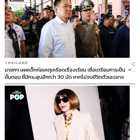
สหรัฐฯ ซึ่งบริษัทยักษ์ใหญ่จากสหรัฐฯ สนใจลงทุนไทยต่อ
เนื่อง ขณะเดียวกันกรณีของจีนมาลงทุนในไทยมากขึ้นเพื่อ
เลี่ยงกำแพงภาษีนโยบายสหรัฐฯ นั้น BOI มองว่าเป็นโอกาส
ทั้งสิ้น หลังจากนี้จะเดินทางไปดาวอส พบปะนักลงทุนเป้า
หมาย โรดโชว์ในญี่ปุ่น อินเดีย และสหรัฐฯ ที่สำคัญคือดึงดูดผู้
เล่นหลักคือเซมิคอนดักเตอร์ให้มากที่สุด”
ภาพ:
Janiecbros / Getty Images
THAILAND
นายกฯ เผยเด็กก่อเหตุเครียดเรื่องเรียน เชื่อเตรียมการเป็น
...
ขั้นตอน ชี้มีกระสุนอีกกว่า 30 นัด หากไม่จบชีวิตตัวเองอาจ
สามารถติดตาม THE STANDARD WEALTH
สูญเสียเพิ่ม
ผ่านแอปพลิเคชันต่างๆ ที่คุณสะดวกหรือใช้งานอยู่แล้วได้เลย
TAGS:
นฤตม์ เทอดสถีรศักดิ์
กลุ่มอุตสาหกรรม
การลงทุน
BRICS
Data Center
อิเล็กทรอนิกส์