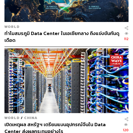
โครงการ
กิจการผลิตอุปกรณ์การแพทย์และบริการทางการแพทย์
18,237 ล้านบาท 92 โครงการ
การขอรับการส่งเสริมตามมาตรการยกระดับ
WORLD
ทำไมสมรภูมิ Data Center ในเอเชียกลาง ถึงแข่งขันกันดุ
อุตสาหกรรม (Smart and Sustainable Industry) ช่วย
112
เดือด
รายเดิมให้สามารถปรับตัวเพื่อเพิ่มประสิทธิภาพการ
ผลิต 407 โครงการ เงินลงทุนรวม 35,560 ล้านบาท เพิ่ม
ขึ้น 30% ส่วนใหญ่เป็นการลงทุนพลังงานและการใช้
พลังงานทดแทน เปลี่ยนเครื่องจักร ระบบอัตโนมัติมาใช้
ในสายการผลิต
สิงคโปร์แชมป์ FDI
สำหรับการลงทุนจากต่างประเทศ (FDI) เองก็ขยายตัวอย่าง
ต่อเนื่อง มีโครงการยื่นขอรับการส่งเสริมจำนวน 2,050
โครงการ เพิ่มขึ้น 51% เงินลงทุนรวม 832,114 ล้านบาท เพิ่ม
WORLD
/
CHINA
ขึ้น 25% โดยประเทศ/เขตเศรษฐกิจที่มีมูลค่าขอรับการส่ง
เปิดเหตุผล สหรัฐฯ เตรียมแบนอุปกรณ์จีนใน Data
120
เสริมสูงสุด 5 อันดับแรก ได้แก่
Center ส่งผลกระทบอย่างไร