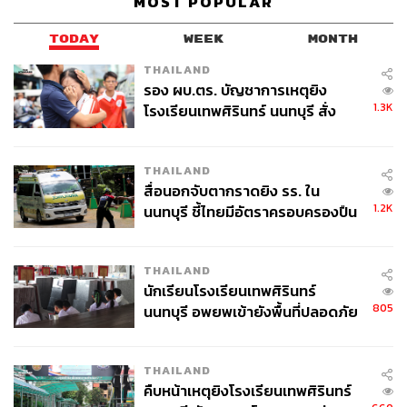
MOST POPULAR
สำหรับสถิติการออกบัตรส่งเสริม หลังจากที่ BOI อนุมัติ
TODAY
WEEK
MONTH
โครงการแล้ว บริษัทต้องมายื่นเอกสารด้านการเงินและการ
THAILAND
จัดตั้งบริษัทเพื่อออกบัตรส่งเสริม ซึ่งเป็นขั้นตอนที่ใกล้เคียง
รอง ผบ.ตร. บัญชาการเหตุยิง
การลงทุนจริงมากที่สุด โดยในปี 2567 มีการออกบัตรส่งเสริม
1.3K
โรงเรียนเทพศิรินทร์ นนทบุรี สั่ง
จำนวน 2,678 โครงการ เพิ่มขึ้น 47% เงินลงทุน 846,461
ค้นหา 2 รอบยืนยันไร้คนติดค้าง พบ
ล้านบาท เพิ่มขึ้น 72% เป็นสัญญาณที่ดีว่าในช่วง 1-2 ปีข้าง
ศพปู่-ย่าที่บ้านพักผู้ก่อเหตุ
หน้าจะมีเม็ดเงินลงทุนจริงจำนวนมากเกิดขึ้นในระบบ
THAILAND
เศรษฐกิจ
สื่อนอกจับตากราดยิง รร. ใน
1.2K
นนทบุรี ชี้ไทยมีอัตราครอบครองปืน
“ท่ามกลางสถานการณ์ที่ท้าทายจากสงครามการค้าและ
สูงในระดับต้นของภูมิภาค
ปัญหาภูมิรัฐศาสตร์โลก ประเทศไทยได้พิสูจน์ให้เห็นถึงจุด
แข็งในการเป็นแหล่งรองรับการลงทุนที่มีความเป็นกลางและ
THAILAND
นักเรียนโรงเรียนเทพศิรินทร์
น่าเชื่อถือของภูมิภาค โดยมหาอำนาจทั้งจีนและ
805
นนทบุรี อพยพเข้ายังพื้นที่ปลอดภัย
สหรัฐอเมริกาได้เพิ่มการลงทุนในไทยอย่างต่อเนื่อง รวมถึง
ชั่วคราว หลังเหตุใช้อาวุธปืนภายใน
กลุ่มนักลงทุนหลักอื่นๆ ไม่ว่าจะเป็นญี่ปุ่น ฮ่องกง ไต้หวัน และ
โรงเรียนคลี่คลาย
ยุโรป ก็ยังเดินหน้าขยายการลงทุนในไทย” นฤตม์ย้ำ
THAILAND
คืบหน้าเหตุยิงโรงเรียนเทพศิรินทร์
โดยเฉพาะในอุตสาหกรรมที่ใช้เทคโนโลยีขั้นสูง เช่น เซมิ