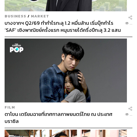
มาตรการสนับสนุนให้เอื้อต่อการลงทุน ดึงผู้ประกอบการไทย
ให้เข้าไปอยู่ในซัพพลายเชนของอุตสาหกรรมระดับโลก โดย
เฉพาะเปลี่ยนผ่านอุตสาหกรรมยานยนต์ของนักลงทุนญี่ปุ่น
BUSINESS
/
MARKET
บางจากฯ Q2/69 ทำกำไรทะลุ 1.2 หมื่นล้าน เริ่มบุ๊กกำไร
และปีนี้จะมีการเปิดโรงงานของยักษ์ใหญ่ EV จีนคือ
...
‘SAF’ เชิงพาณิชย์ครั้งแรก หนุนรายได้ครึ่งปีทะลุ 3.2 แสน
CHANGAN
ล้าน
เดินสายโรดโชว์จีบบิ๊กคอร์ป ดึงดูดผู้เล่นหลัก ‘เซมิ
คอนดักเตอร์’
ปีนี้ BOI มีแผนจัดทัพบุกประเทศเป้าหมายอย่างต่อเนื่อง ทั้งจีน
ญี่ปุ่น เกาหลีใต้ และมองหาตลาดใหม่ๆ ในอินเดีย
ตะวันออกกลาง สหรัฐอเมริกา และยุโรป เพื่อดึงการลงทุน
อุตสาหกรรมใหม่ๆ ที่มีนวัตกรรมและเทคโนโลยีขั้นสูง รวม
ทั้งต่อยอดฐานอุตสาหกรรมสำคัญในประเทศไทยให้
FILM
ตาโขน เตรียมฉายที่เทศกาลภาพยนตร์ไทย ณ ประเทศ
แข็งแกร่งมากยิ่งขึ้น ซึ่งจะช่วยสร้างโอกาสทางธุรกิจ และขับ
...
บราซิล
เคลื่อนการเติบโตของเศรษฐกิจไทยในระยะยาว
“ในอนาคตไทยจะเป็นจุดหมายปลายทางการลงทุนของ