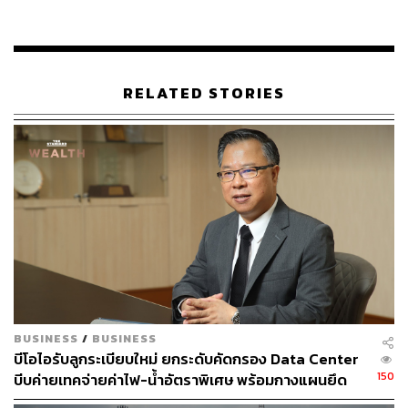
อุตสาหกรรมยานยนต์และชิ้นส่วน 102,366 ล้านบาท
309 โครงการ ประกอบด้วยโครงการลงทุนผลิตรถยนต์
EV และ ICE โดยค่ายญี่ปุ่น จีน และยุโรป การผลิตยาง
RELATED STORIES
ล้อรถยนต์ ยางล้ออากาศยาน ระบบอัจฉริยะในรถยนต์
และชิ้นส่วนยานยนต์ต่างๆ
อุตสาหกรรมเกษตรและแปรรูปอาหาร 87,646 ล้าน
บาท 329 โครงการ ส่วนใหญ่เป็นการลงทุนในกิจการ
ผลิตอาหาร เครื่องดื่มและสิ่งปรุงแต่งอาหาร กิจการ
ผลิตอาหารสัตว์ กิจการผลิตน้ำมันหรือไขมันจากพืช
หรือสัตว์ กิจการผลิตบรรจุภัณฑ์จากผลผลิตหรือเศษ
วัสดุทางการเกษตร กิจการขยายพันธุ์สัตว์และเลี้ยงสัตว์
อุตสาหกรรมปิโตรเคมีและเคมีภัณฑ์ 49,061 ล้านบาท
235 โครงการ ส่วนใหญ่เป็นการผลิตเคมีภัณฑ์ พอลิเม
BUSINESS
/
BUSINESS
อร์ชนิดพิเศษ พลาสติกสำหรับอุตสาหกรรม และบรรจุ
บีโอไอรับลูกระเบียบใหม่ ยกระดับคัดกรอง Data Center
ภัณฑ์ชนิดหลายชั้น
150
บีบค่ายเทคจ่ายค่าไฟ-น้ำอัตราพิเศษ พร้อมกางแผนยึด
ประโยชน์ประเทศเป็นหลัก