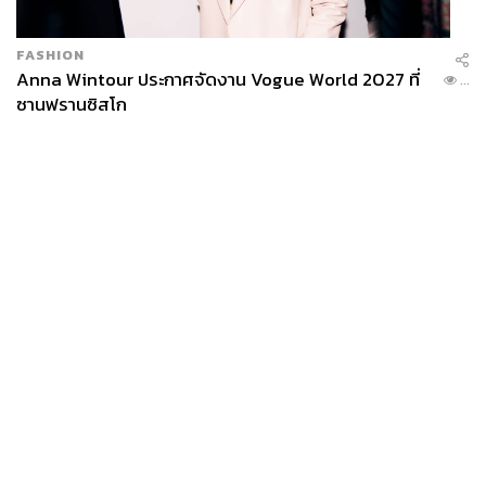
FASHION
Anna Wintour ประกาศจัดงาน Vogue World 2027 ที่
...
ซานฟรานซิสโก
1.2K
ABOUT THE AUTHOR
เสาวลักษณ์ เขตสูงเนิน
News
Wealth
Pop
Content Creator THE STANDARD WEALTH
Podcast
Video
Now
Opinion
Careers
Events
Privacy
About
Contact
Policy
FOR
ADVERTISING
MEMBERSHIP