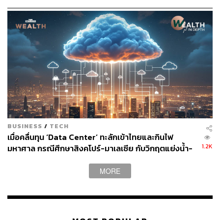
สิงคโปร์ 357,540 ล้านบาท 305 โครงการ
จีน 174,638 ล้านบาท 810 โครงการ
ฮ่องกง 82,266 ล้านบาท 177 โครงการ
ไต้หวัน 49,967 ล้านบาท 126 โครงการ
ญี่ปุ่น 49,148 ล้านบาท 271 โครงการ
สำหรับสหรัฐอเมริกามีเงินลงทุน 25,739 ล้านบาท 66
โครงการ แต่หากนับรวมตัวเลขที่ลงทุนผ่านสิงคโปร์แล้วจะมี
มูลค่ารวมกว่า 7 หมื่นล้านบาท เนื่องจากการลงทุนของ
BUSINESS
/
TECH
สิงคโปร์ที่สูงขึ้นมาก เกิดจากการลงทุนขนาดใหญ่ของบริษัท
เมื่อคลื่นทุน ‘Data Center’ ทะลักเข้าไทยและกินไฟ
ที่มีบริษัทแม่สัญชาติจีนและอเมริกา
1.2K
มหาศาล กรณีศึกษาสิงคโปร์-มาเลเซีย กับวิกฤตแย่งน้ำ-
ไฟ
ส่วนในแง่พื้นที่ เงินลงทุนส่วนใหญ่อยู่ในพื้นที่ภาคตะวันออก
MORE
573,066 ล้านบาท รองลงมา ได้แก่ ภาคกลาง 392,267 ล้าน
บาท ภาคตะวันออกเฉียงเหนือ 71,591 ล้านบาท ภาคเหนือ
42,525 ล้านบาท ภาคใต้ 37,215 ล้านบาท และภาคตะวันตก
21,843 ล้านบาท ตามลำดับ