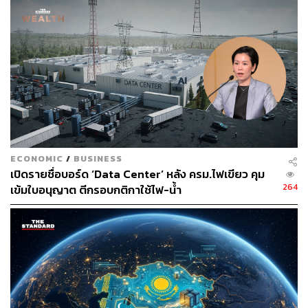
ECONOMIC
/
BUSINESS
เปิดรายชื่อบอร์ด ‘Data Center’ หลัง ครม.ไฟเขียว คุม
264
เข้มใบอนุญาต ตีกรอบกติกาใช้ไฟ-น้ำ
กิจการอื่นที่มีการลงทุนสูงและมีความสำคัญต่อการปรับ
โครงสร้างเศรษฐกิจ
กิจการผลิตไฟฟ้าจากพลังงานหมุนเวียนหรือขยะ
114,484 ล้านบาท 515 โครงการ
กิจการผลิตเครื่องจักรและอุปกรณ์ ระบบอัตโนมัติ และ
เครื่องจักรที่มีความแม่นยำสูง 39,162 ล้านบาท 174