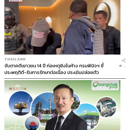
BOI จะเดินหน้าดึงการลงทุนเพื่อสร้างฐานอุตสาหกรรมแห่ง
อนาคต และสนับสนุนให้ไทยเป็นศูนย์กลางอุตสาหกรรม
เทคโนโลยีขั้นสูงของภูมิภาค ไม่ว่าจะเป็นยานยนต์ไฟฟ้า
(EV) และชิ้นส่วนสำคัญ แบตเตอรี่ เซมิคอนดักเตอร์และ
อิเล็กทรอนิกส์ขั้นสูง เครื่องใช้ไฟฟ้าและอุปกรณ์อัจฉริยะ
ระบบอัตโนมัติและหุ่นยนต์ ดาต้าเซ็นเตอร์และบริการคลาวด์
เทคโนโลยี AI และดิจิทัลขั้นสูงและเทคโนโลยีชีวภาพควบคู่
ไปกับจุดแข็งอุตสาหกรรมและบริการ อย่างเกษตรและอาหาร
THAILAND
พลังงานสะอาด การแพทย์และสุขภาพ การท่องเที่ยว กิจการ
จับตาคดีเยาวชน 14 ปี ก่อเหตุยิงในห้าง กรมพินิจฯ ชี้
...
ศูนย์กลางธุรกิจระหว่างประเทศ ทั้งสำนักงานภูมิภาค
ประพฤติดี-รับการรักษาต่อเนื่อง ประเมินปล่อยตัว
(Regional Headquarters) ศูนย์กลางด้านโลจิสติกส์และศูนย์
กระจายสินค้า และศูนย์กลางจัดซื้อจัดหาชิ้นส่วนระหว่าง
ประเทศ
รวมถึงเดินหน้าภารกิจระดับชาติ 2 คณะ คือคณะกรรมการ
นโยบายอุตสาหกรรมเซมิคอนดักเตอร์และอิเล็กทรอนิกส์ขั้น
สูงแห่งชาติ (บอร์ดเซมิคอนดักเตอร์) และคณะกรรมการ
นโยบายยานยนต์ไฟฟ้าแห่งชาติ (บอร์ดอีวี) ซึ่งจะออก