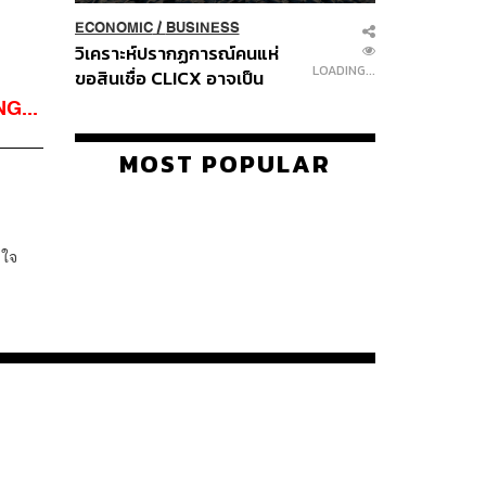
Navigating Neutrality:
Thailand and China in the
LOADING...
Age of a New Global
Order
ECONOMIC
/
BUSINESS
วิเคราะห์ปรากฏการณ์คนแห่
LOADING...
ขอสินเชื่อ CLICX อาจเป็น
เพียงยอดภูเขาน้ำแข็ง ของ
G...
ปัญหาหนี้ครัวเรือนไทยที่ถูกซุก
ไว้