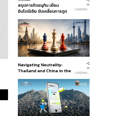
POLITICS
เส้นทางคดี 44 สส. ในชั้นศาล
LOADING...
ฎีกา จะรู้ผลเมื่อไร
WORLD
สรุปภารกิจอนุทิน เยือน
LOADING...
อินโดนีเซีย ขับเคลื่อนการทูต
เศรษฐกิจเชิงรุก ประกาศหุ้น
ส่วนยุทธศาสตร์ไทย –
อินโดนีเซีย