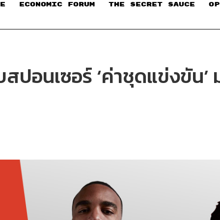
E
ECONOMIC FORUM
THE SECRET SAUCE​
OP