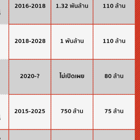
นกี้เป็นแบรนด์กีฬาใหม่ให้ ทั้งที่ข้อเสนอน้อยกว่าที่นิวบาลานซ์ยื่น
ของ เมธา พันธุ์วราทร เรื่อง
‘ไนกี้ x ลิเวอร์พูล’ ทำไมหงส์แดงถึ