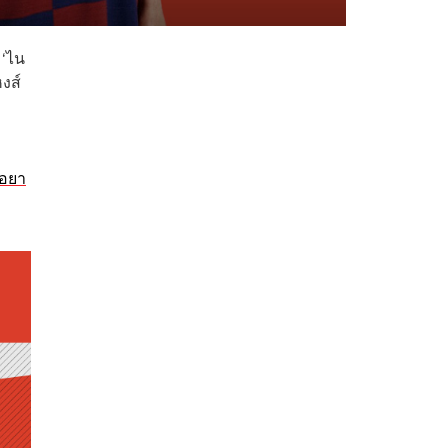
 ‘ไน
หงส์