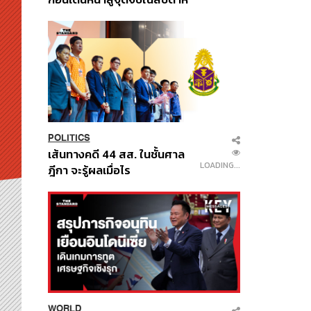
EDITOR'S PICK
POLITICS
มหากาพย์โกงข้อสอบท้องถิ่น
LOADING...
ก่อนเดินหน้าสู่จุดจบในสัปดาห์
นี้