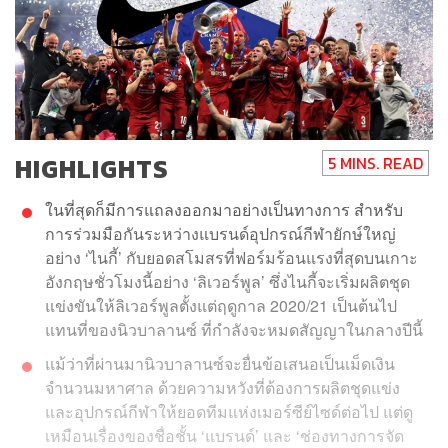
HIGHLIGHTS
5 MINS. READ
ในที่สุดก็มีการแถลงออกมาอย่างเป็นทางการ สำหรับ
การร่วมมือกันระหว่างแบรนด์อุปกรณ์กีฬายักษ์ใหญ่
อย่าง ‘ไนกี้’ กับยอดสโมสรที่ฟอร์มร้อนแรงที่สุดบนเกาะ
อังกฤษชั่วโมงนี้อย่าง ‘ลิเวอร์พูล’ ซึ่งไนกี้จะเริ่มผลิตชุด
แข่งขันให้ลิเวอร์พูลตั้งแต่ฤดูกาล 2020/21 เป็นต้นไป
แทนที่ของนิวบาลานซ์ ที่กำลังจะหมดสัญญาในกลางปีนี้
แม้ว่าที่ผ่านมานิวบาลานซ์จะยื่นข้อเสนอเป็นเม็ดเงิน
จำนวนมหาศาล ด้วยความหวังที่ต้องการผลิตชุดแข่ง
และอุปกรณ์กีฬาให้ยอดทีมแห่งเมอร์ซีย์ไซด์ต่อไป แต่ดู
เหมือนเรื่องของชื่อชั้น ‘แบรนด์’ และ ‘ช่องทางการจัด