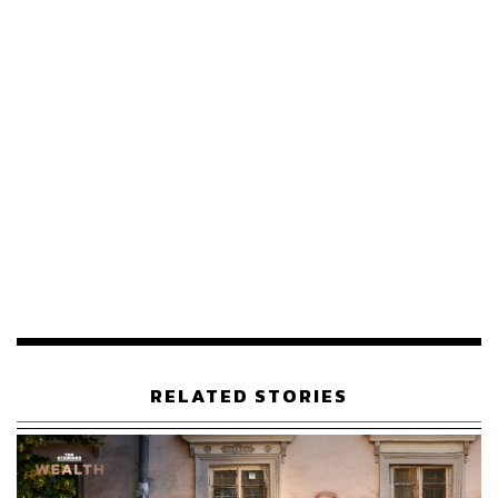
รักษาสิทธิ์ในการผลิตชุดกีฬาของลิเวอร์พูลเอาไว้ให้ได้ โดย
พร้อมจะทุ่มเงินให้มากเท่ากับที่ไนกี้มอบให้
จริงๆ ทุกอย่างก็ชัดเจนตั้งแต่ในช่วงเวลานั้น (เดือนตุลาคม)
แล้วครับว่า นิวบาลานซ์แพ้ตั้งแต่ในมุ้ง เพราะคู่กรณีของเขา
ไม่ใช่ไนกี้ แต่กลับเป็นลิเวอร์พูล ซึ่งนั่นหมายความว่า ต่อให้
นิวบาลานซ์เป็นผู้ชนะในศาล ก็ยากที่พวกเขาจะกลับมาจับมือ
และมองตากันได้แบบสนิทใจ
RELATED STORIES