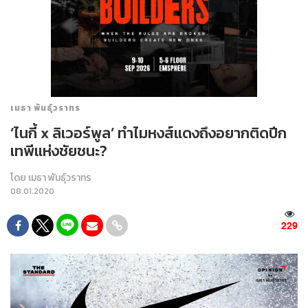
เมธา พันธุ์วราทร
‘ไนกี้ x ลิเวอร์พูล’ ทำไมหงส์แดงถึงอยากติดปีก
เทพีแห่งชัยชนะ?
โดย
เมธา พันธุ์วราทร
08.01.2020
229