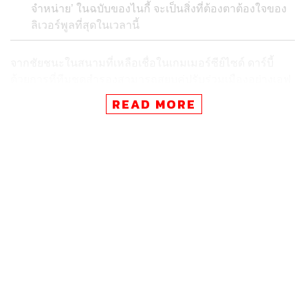
จำหน่าย’ ในฉบับของไนกี้ จะเป็นสิ่งที่ต้องตาต้องใจของ
ลิเวอร์พูลที่สุดในเวลานี้
จากชัยชนะในสนามที่เหลือเชื่อในเกมเมอร์ซีย์ไซด์ ดาร์บี้
ด้วยการที่ทีมชุดสำรองสามารถสยบคู่ปรับร่วมเมืองอย่างเอฟ
เวอร์ตันลงได้ วันนี้ ‘หงส์แดง’ ลิเวอร์พูล ประกาศชัยชนะนอก
READ MORE
สนามต่อเนื่องครับ กับการประกาศอย่างเป็นทางการในการ
จับมือกับ ‘ไนกี้’ แบรนด์กีฬายักษ์ใหญ่จากสหรัฐอเมริกา ที่จะ
มาเป็นผู้สนับสนุนสโมสรในเรื่องชุดแข่งขันรายใหม่
ความจริงเรื่องนี้ก็ไม่ถึงกับเป็นเรื่องที่น่าประหลาดใจจนร้อง
เสียงสูงว่า เซอร์ไพรส์ (ในตอนที่ได้ตัว ทาคุมิ มินามิโนะ อัน
นั้นสิเซอร์ไพรส์จริง) เพราะตลอดหลายเดือนที่ผ่านมา ก็มีข่าว
เป็นระยะว่า ลิเวอร์พูลอาจจะเปลี่ยนสปอนเซอร์ชุดแข่งจากนิว
บาลานซ์เป็นไนกี้แทน
ก่อนที่เรื่องจะบานปลายถึงขั้นต้องขึ้นโรงขึ้นศาล เนื่องจากนิว
บาลานซ์ ในฐานะเจ้าของสัมปทานเดิมต้องการสู้เต็มที่ เพื่อ