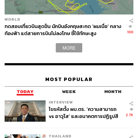
ปี
และทีเด็ดจริงๆ ที่ทำให้หงส์แดงต้องการติดปีกของเทพีไนกี้ –
WORLD
เทพีแห่งชัยชนะตามเทพปกรณัมกรีก คือเรื่องของ ‘แบรนด์’
ทดสอบเที่ยวบินสุดปั่น นักบินอังกฤษสะกด ‘ผมเบื่อ’ กลาง
100
ท้องฟ้า แต่สายการบินไม่ลงโทษ ชี้ใช้ทักษะสูง
และ ‘ช่องทางการจัดจำหน่าย’
MORE
สองเรื่องนี้เป็นสิ่งที่เงินอย่างเดียวไม่สามารถซื้อได้ครับ และ
ไม่ว่านิวบาลานซ์จะพยายามจ่ายให้มากขนาดไหนก็ตาม มัน
ก็อาจไม่มากพอที่จะทำให้ลิเวอร์พูลเปลี่ยนใจกลับมาหาพวก
เขาได้
MOST POPULAR
ในเรื่องของแบรนด์นั้น ผมคิดว่า มันค่อนข้างชัดเจนอยู่แล้วว่า
ไนกี้ใหญ่กว่า ซึ่งสำหรับลิเวอร์พูลแล้ว สิ่งที่จะช่วยยกระดับให้
TODAY
WEEK
MONTH
พวกเขาก้าวไปอยู่เป็นสโมสรแถวหน้าของโลกจริงๆ ในระดับ
INTERVIEW
เดียวกับเรอัล มาดริด, บาร์เซโลนา, ยูเวนตุส หรือบาเยิร์น มิ
ไขรหัสตั้ง ผบ.ตร. ‘ความสามารถ
วนิก คือการจับมือกับแบรนด์กีฬายักษ์ใหญ่ที่สุดของโลก
2.7K
vs อาวุโส’ และอนาคตการปฏิรูปสี
เท่านั้น
กากี กับ พล.ต.อ. เอก อังสนานนท์
THAILAND