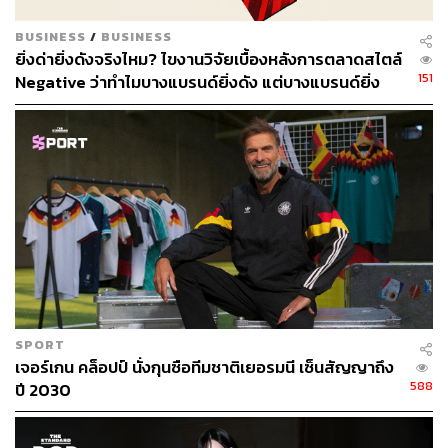
ตามข้อมูลที่ถูกเปิดเผยมา ไนกี้เสนอให้ลิเวอร์พูลเพียงปีละ 30
ล้านปอนด์ น้อยกว่าที่ได้รับจากนิวบาลานซ์ถึง 15 ล้านปอนด์
BUSINESS
/
BUSINESS
และห่างไกลจากตัวเลขที่มีการเสนอข่าวว่า ทีมดังแห่งเมอร์
ยิ่งด่ายิ่งดังจริงไหม? ไขงานวิจัยเบื้องหลังการตลาดสไตล์
ซีย์ไซด์จะได้รับเงินมหาศาลถึง 75 ล้านปอนด์ต่อปี ซึ่งเป็น
151
Negative ว่าทำไมบางแบรนด์ยิ่งดัง แต่บางแบรนด์ยิ่ง
ตัวเลขในระดับเดียวกัน หรือมากกว่าที่แมนเชสเตอร์ ยูไนเต็ด
เจ็บตัว
ได้รับจากอาดิดาส
ถ้ามองตามตัวเลขแล้ว หลายคนอาจจะสงสัยว่า แล้วทำไม
ลิเวอร์พูลถึงต้องการผละจากนิวบาลานซ์เพื่อไปหาไนกี้ด้วย?
เพราะต่อให้จะมีในวงเล็บว่า ไนกี้จะให้ส่วนแบ่งจากการ
จำหน่ายสินค้าที่ตีตราสโมสรลิเวอร์พูลจำนวน 20 เปอร์เซ็นต์
(ยกเว้นสินค้าประเภทรองเท้าจะลดเหลือ 5 เปอร์เซ็นต์)
นอกจากนี้ยังมีการจ่ายเงินอีก 2 ล้านปอนด์ เพื่อเป็นค่าสินค้า
ลิขสิทธิ์ต่อฤดูกาล และส่วนลดอีก 19 เปอร์เซ็นต์ สำหรับการ
SPORT
เจอร์เกน คล็อปป์ นั่งกุนซือทีมชาติเยอรมนี เซ็นสัญญาถึง
จำหน่ายผลิตภัณฑ์เพิ่มเติมในสหราชอาณาจักร รวมถึงโบนัส
588
ปี 2030
จากความสำเร็จในสนาม เช่น ถ้าได้แชมป์ยูฟ่าแชมเปียนส์ลีก
เอาไป 4 ล้านปอนด์ รองแชมป์ 2 ล้านปอนด์ และอีก 2 ล้าน
ปอนด์ หากได้แชมป์พรีเมียร์ลีก