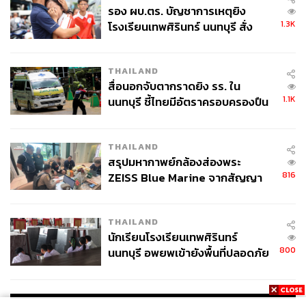
รอง ผบ.ตร. บัญชาการเหตุยิง
1.3K
โรงเรียนเทพศิรินทร์ นนทบุรี สั่ง
ค้นหา 2 รอบยืนยันไร้คนติดค้าง พบ
ศพปู่-ย่าที่บ้านพักผู้ก่อเหตุ
THAILAND
สื่อนอกจับตากราดยิง รร. ใน
1.1K
นนทบุรี ชี้ไทยมีอัตราครอบครองปืน
สูงในระดับต้นของภูมิภาค
THAILAND
สรุปมหากาพย์กล้องส่องพระ
816
ZEISS Blue Marine จากสัญญา
ผลิต 8.3 ล้าน สู่ข้อพิพาท ‘มา
บนโลกนี้ก็เหลือแค่ ‘อาดิดาส’ และ ‘ไนกี้’ ที่พวกเขาต้องการ
เวลล์ฯ’ ฟ้อง ‘โทน บางแค’ ผิดนัด
THAILAND
จ่ายหนี้-แอบระบุแบรนด์
และเมื่อคิดถึงสิ่งที่อาดิดาสเคยปฏิเสธที่จะเพิ่มเงินตามข้อ
นักเรียนโรงเรียนเทพศิรินทร์
800
เสนอให้กับลิเวอร์พูลเมื่อหลายปีก่อนหลังชุดแข่งขันหมด
นนทบุรี อพยพเข้ายังพื้นที่ปลอดภัย
ชั่วคราว หลังเหตุใช้อาวุธปืนภายใน
สัญญาว่า “ผลงานในสนามไม่ดีพอ” (ซึ่งความจริงเป็นเรื่องที่
โรงเรียนคลี่คลาย
เข้าใจได้ เพราะหงส์แดงในยุคนั้นตกต่ำดำดิ่งจริงๆ) การจะ
กลับมาจับมือกันอีกครั้ง โดยไม่ให้คิดถึงเรื่องเก่าที่ผ่านไปไม่