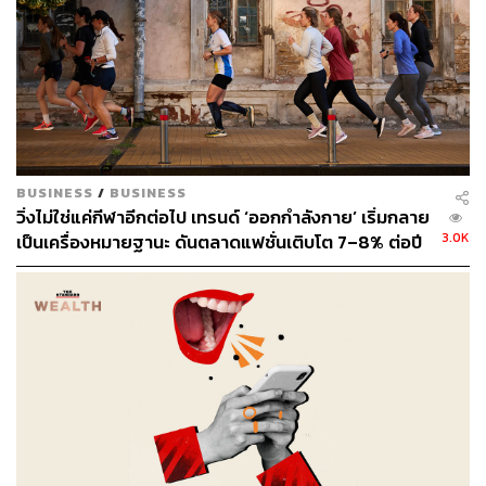
เพียงแต่ยักษ์เล็กจากบอสตันเองก็ต้องพยายามต่อสู้เต็มที่
เพราะการเสียสโมสรอย่างลิเวอร์พูลไป นั่นหมายถึงพวกเขา
จะสูญเสียอำนาจในการแข่งขันในตลาดวงการลูกหนังที่ดุ
เดือดอย่างมาก เพราะในเวลานี้ต้องยอมรับว่า สถานะและ
ความนิยมของลิเวอร์พูลสูงขึ้นมากตามผลงานของทีมในช่วง
BUSINESS
/
BUSINESS
หลายปีที่ผ่านมา
วิ่งไม่ใช่แค่กีฬาอีกต่อไป เทรนด์ ‘ออกกำลังกาย’ เริ่มกลาย
3.0K
เป็นเครื่องหมายฐานะ ดันตลาดแฟชั่นเติบโต 7–8% ต่อปี
การต่อสู้ในชั้นศาลของทั้งสองฝ่ายยังเปิดเผยรายละเอียดที่น่า
สนใจหลายอย่างที่เป็น ‘ความลับ’ ซึ่งความจริงไม่มีใครควร
จะรู้
โดยเฉพาะข้อเสนอของไนกี้ที่สร้างความประหลาดใจให้แก่
ทุกฝ่ายครับ เพราะตัวเลขเงินรายได้ที่เสนอให้กับลิเวอร์พูลนั้น
ความจริงแล้วน้อยกว่าที่นิวบาลานซ์ เสนอให้ในสัญญาฉบับ
ปัจจุบันที่กำลังจะหมดลงในช่วงสิ้นสุดฤดูกาลนี้เสียอีก