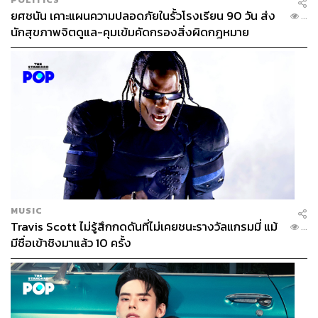
ยศชนัน เคาะแผนความปลอดภัยในรั้วโรงเรียน 90 วัน ส่ง
...
นักสุขภาพจิตดูแล-คุมเข้มคัดกรองสิ่งผิดกฎหมาย
MUSIC
Travis Scott ไม่รู้สึกกดดันที่ไม่เคยชนะรางวัลแกรมมี่ แม้
...
มีชื่อเข้าชิงมาแล้ว 10 ครั้ง