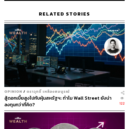
RELATED STORIES
68
ABOUT THE AUTHOR
ถนัดกิจ จันกิเสน
Content Creator ประจำกองบรรณาธิการ
THE STANDARD WEALTH ผู้เสพติดโลก
ธุรกิจ การตลาด เทคโนโลยี และชอบสำรวจ
โลกออฟไลน์และออนไลน์มาถอดรหัสความ
เคลื่อนไหวให้เป็นเรื่องเข้าใจง่าย สนุก และได้
OPINION
/
ตราวุทธิ์ เหลืองสมบูรณ์
ไอเดียใหม่ๆ
สู้ดอกเบี้ยสูงไปกับหุ้นสหรัฐฯ: ทำไม Wall Street ยังน่า
122
ลงทุนกว่าที่คิด?