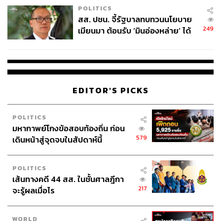
POLITICS
สส. ปชน. จี้รัฐบาลทบทวนนโยบาย
249
เมียนมา ต้อนรับ ‘มินอ่องหล่าย’ ได้
แค่สัญญาว่างเปล่า
EDITOR'S PICKS
POLITICS
มหากาพย์โกงข้อสอบท้องถิ่น ก่อน
579
เดินหน้าสู่จุดจบในสัปดาห์นี้
POLITICS
เส้นทางคดี 44 สส. ในชั้นศาลฎีกา
217
จะรู้ผลเมื่อไร
WORLD