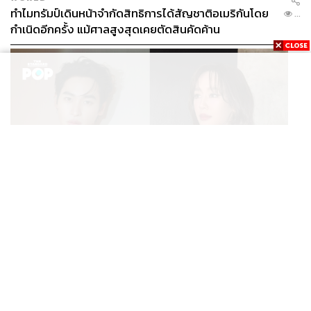
ทำไมทรัมป์เดินหน้าจำกัดสิทธิการได้สัญชาติอเมริกันโดย
...
กำเนิดอีกครั้ง แม้ศาลสูงสุดเคยตัดสินคัดค้าน
ENTERTAINMENT
เก้า นพเก้า และ พาย รินรดา เตรียมร่วมงานกันใน ‘รสกาล
...
Enchanted Taste In Time’