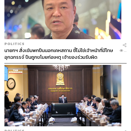
POLITICS
นายกฯ สั่งเข้มพกปืนนอกเคหสถาน ชี้ไม่ใช่เจ้าหน้าที่มีโทษ
...
อุกฉกรรจ์ ปืนถูกขโมยก่อเหตุ เจ้าของร่วมรับผิด
POLITICS