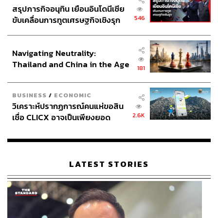
สรุปภารกิจอนุทิน เยือนอินโดนีเซีย
546
ขับเคลื่อนการทูตเศรษฐกิจเชิงรุก
ประกาศหุ้นส่วนยุทธศาสตร์ไทย –
อินโดนีเซีย
Navigating Neutrality:
Thailand and China in the Age
181
of a New Global Order
BUSINESS
/
ECONOMIC
วิเคราะห์ปรากฏการณ์คนแห่ขอสิน
2.6K
เชื่อ CLICX อาจเป็นเพียงยอด
ภูเขาน้ำแข็ง ของปัญหาหนี้ครัว
เรือนไทยที่ถูกซุกไว้
LATEST STORIES