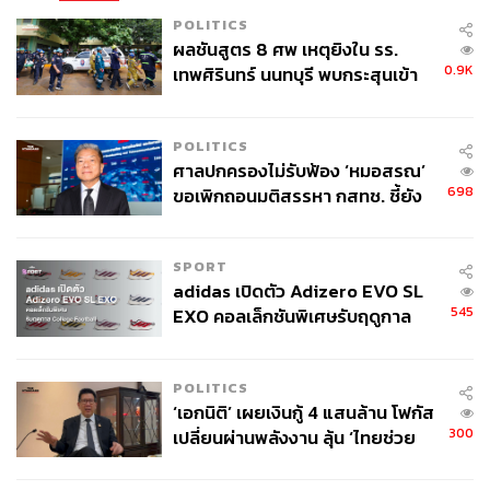
POLITICS
ผลชันสูตร 8 ศพ เหตุยิงใน รร.
0.9K
เทพศิรินทร์ นนทบุรี พบกระสุนเข้า
จุดสำคัญ ‘ศีรษะ-หน้าอก’ ครูถูกยิง
4 นัด จากระยะไกล
POLITICS
ศาลปกครองไม่รับฟ้อง ‘หมอสรณ’
698
ขอเพิกถอนมติสรรหา กสทช. ชี้ยัง
ไม่ใช่ผู้เดือดร้อนเสียหาย
SPORT
adidas เปิดตัว Adizero EVO SL
545
EXO คอลเล็กชันพิเศษรับฤดูกาล
College Football
POLITICS
‘เอกนิติ’ เผยเงินกู้ 4 แสนล้าน โฟกัส
300
เปลี่ยนผ่านพลังงาน ลุ้น ‘ไทยช่วย
ไทยพลัส’ เฟส 2 รอประเมินความ
เหมาะสม