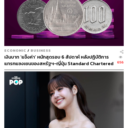
ECONOMIC
/
BUSINESS
เงินบาท ‘แข็งค่า’ หนักสุดรอบ 6 สัปดาห์ หลังปฏิบัติการ
656
แทรกแซงเยนของสหรัฐฯ-ญี่ปุ่น Standard Chartered
เปิดเป้าสิ้นปีนี้จ่อแข็งต่อแตะ 32.50 บาทต่อดอลลาร์