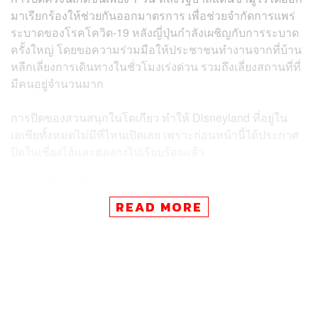
มาเรียกร้องให้ช่วยกันออกมาตรการ เพื่อช่วยจำกัดการแพร่
ระบาดของโรคโควิด-19 หลังญี่ปุ่นกำลังเผชิญกับการระบาด
ครั้งใหญ่ โดยขอความร่วมมือให้ประชาชนทำงานจากที่บ้าน
หลีกเลี่ยงการเดินทางในชั่วโมงเร่งด่วน รวมถึงเลี่ยงสถานที่ที่
มีคนอยู่จำนวนมาก
การปิดของสวนสนุกในโตเกียว ทำให้ Disneyland ที่อยู่ใน
เอเชียทั้งหมดไม่มีที่ไหนเปิดเลย เพราะก่อนหน้านี้ได้ประกาศ
ปิดในเซี่ยงไฮ้และฮ่องกงไปเรียบร้อยแล้ว
คาดว่า Tokyo Disneyland และ Tokyo DisneySea จะกลับ
มาเปิดให้บริการอีกครั้งในวันที่ 16 มีนาคม แต่ทั้งนี้ ต้อง
READ MORE
ประเมินสถานการณ์เสียก่อน แต่ละปีมีนักท่องเที่ยวมาเยือน
สวนสนุกทั้งสองแห่งรวมกันกว่า 30 ล้านคน
ครั้งล่าสุดที่สวนสนุกทั้งสองแห่งต้องปิดเป็นระยะเวลานาน
เกิดขึ้นในเดือนมีนาคม ปี 2011 หลังเกิดแผ่นดินไหวและสึนา
มิทางตอนเหนือของเกาะฮอนชู โดย Tokyo Disneyland