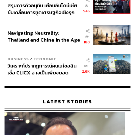
สรุปภารกิจอนุทิน เยือนอินโดนีเซีย
546
ขับเคลื่อนการทูตเศรษฐกิจเชิงรุก
ประกาศหุ้นส่วนยุทธศาสตร์ไทย –
อินโดนีเซีย
Navigating Neutrality:
Thailand and China in the Age
180
of a New Global Order
BUSINESS
/
ECONOMIC
วิเคราะห์ปรากฏการณ์คนแห่ขอสิน
2.6K
เชื่อ CLICX อาจเป็นเพียงยอด
ภูเขาน้ำแข็ง ของปัญหาหนี้ครัว
เรือนไทยที่ถูกซุกไว้
LATEST STORIES