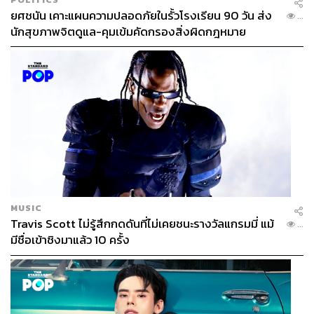
ยศชนัน เคาะแผนความปลอดภัยในรั้วโรงเรียน 90 วัน ส่ง
...
นักสุขภาพจิตดูแล-คุมเข้มคัดกรองสิ่งผิดกฎหมาย
MUSIC
Travis Scott ไม่รู้สึกกดดันที่ไม่เคยชนะรางวัลแกรมมี่ แม้
...
มีชื่อเข้าชิงมาแล้ว 10 ครั้ง