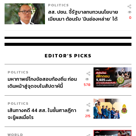
POLITICS
สส. ปชน. จี้รัฐบาลทบทวนนโยบาย
0
เมียนมา ต้อนรับ ‘มินอ่องหล่าย’ ได้
แค่สัญญาว่างเปล่า
EDITOR'S PICKS
POLITICS
มหากาพย์โกงข้อสอบท้องถิ่น ก่อน
578
เดินหน้าสู่จุดจบในสัปดาห์นี้
POLITICS
เส้นทางคดี 44 สส. ในชั้นศาลฎีกา
215
จะรู้ผลเมื่อไร
WORLD