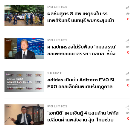
POLITICS
ผลชันสูตร 8 ศพ เหตุยิงใน รร.
0
เทพศิรินทร์ นนทบุรี พบกระสุนเข้า
จุดสำคัญ ‘ศีรษะ-หน้าอก’ ครูถูกยิง
4 นัด จากระยะไกล
POLITICS
ศาลปกครองไม่รับฟ้อง ‘หมอสรณ’
0
ขอเพิกถอนมติสรรหา กสทช. ชี้ยัง
ไม่ใช่ผู้เดือดร้อนเสียหาย
SPORT
adidas เปิดตัว Adizero EVO SL
0
EXO คอลเล็กชันพิเศษรับฤดูกาล
College Football
POLITICS
‘เอกนิติ’ เผยเงินกู้ 4 แสนล้าน โฟกัส
0
เปลี่ยนผ่านพลังงาน ลุ้น ‘ไทยช่วย
ไทยพลัส’ เฟส 2 รอประเมินความ
เหมาะสม