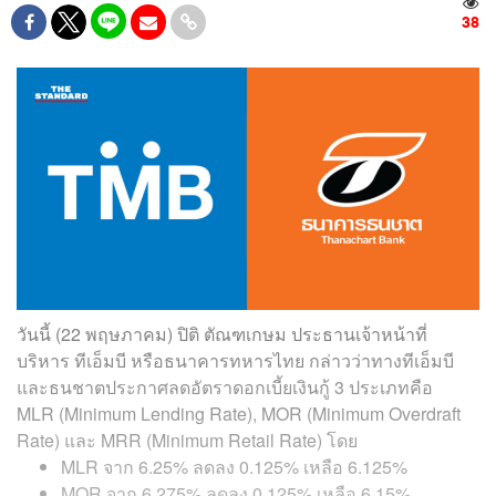
38
วันนี้ (22 พฤษภาคม) ปิติ ตัณฑเกษม ประธานเจ้าหน้าที่
บริหาร ทีเอ็มบี หรือธนาคารทหารไทย กล่าวว่าทางทีเอ็มบี
และธนชาตประกาศลดอัตราดอกเบี้ยเงินกู้ 3 ประเภทคือ
MLR (Minimum Lending Rate), MOR (Minimum Overdraft
Rate) และ MRR (Minimum Retail Rate) โดย
MLR จาก 6.25% ลดลง 0.125% เหลือ 6.125%
MOR จาก 6.275% ลดลง 0.125% เหลือ 6.15%