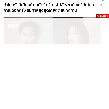
ทำไมทรัมป์เดินหน้าจำกัดสิทธิการได้สัญชาติอเมริกันโดย
...
กำเนิดอีกครั้ง แม้ศาลสูงสุดเคยตัดสินคัดค้าน
ENTERTAINMENT
เก้า นพเก้า และ พาย รินรดา เตรียมร่วมงานกันใน ‘รสกาล
...
Enchanted Taste In Time’