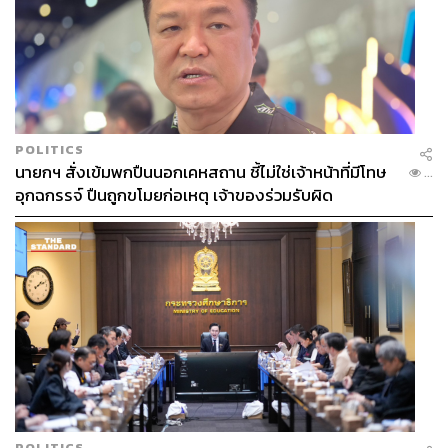
POLITICS
นายกฯ สั่งเข้มพกปืนนอกเคหสถาน ชี้ไม่ใช่เจ้าหน้าที่มีโทษ
...
อุกฉกรรจ์ ปืนถูกขโมยก่อเหตุ เจ้าของร่วมรับผิด
POLITICS