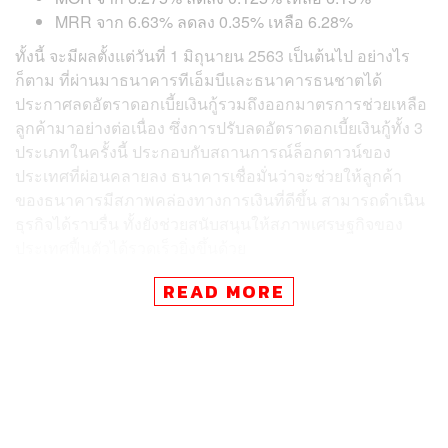
MRR จาก 6.63% ลดลง 0.35% เหลือ 6.28%
ทั้งนี้ จะมีผลตั้งแต่วันที่ 1 มิถุนายน 2563 เป็นต้นไป อย่างไร
ก็ตาม ที่ผ่านมาธนาคารทีเอ็มบีและธนาคารธนชาตได้
ประกาศลดอัตราดอกเบี้ยเงินกู้รวมถึงออกมาตรการช่วยเหลือ
ลูกค้ามาอย่างต่อเนื่อง ซึ่งการปรับลดอัตราดอกเบี้ยเงินกู้ทั้ง 3
ประเภทในครั้งนี้ ประกอบกับสถานการณ์ล็อกดาวน์ของ
ประเทศที่ผ่อนคลายลง ธนาคารเชื่อมั่นว่าจะช่วยให้ลูกค้า
ของธนาคารมีสภาพคล่องทางการเงินที่ดีขึ้น สามารถดำเนิน
ธุรกิจได้ราบรื่น ทั้งยังช่วยสนับสนุนให้สภาพเศรษฐกิจของ
ประเทศฟื้นตัวได้รวดเร็วยิ่งขึ้นด้วย
READ MORE
พิสูจน์อักษร: ภาสิณี เพิ่มพันธุ์พงศ์
ห้ามพลาด
!
ฟอรัมที่เจาะลึก
New Normal
ที่ใหญ่ที่สุดในเมือง
ไทยจากวิทยากรระดับประเทศ
40
คน
ซื้อบัตรงาน
THE