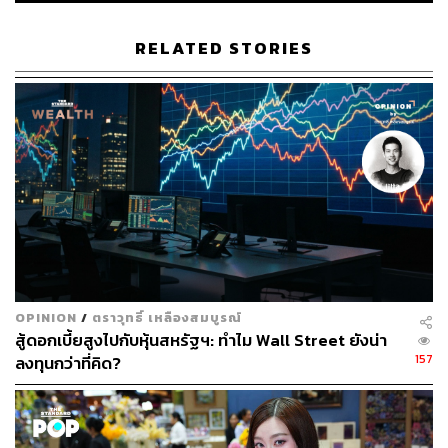
RELATED STORIES
107
ABOUT THE AUTHOR
พิมพ์ คำภีร์
นักเขียนกองบรรณาธิการคัลเจอร์ สำนักข่าว
THE STANDARD
OPINION
/
ตราวุทธิ์ เหลืองสมบูรณ์
สู้ดอกเบี้ยสูงไปกับหุ้นสหรัฐฯ: ทำไม Wall Street ยังน่า
157
ลงทุนกว่าที่คิด?