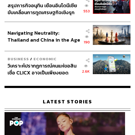
สรุปภารกิจอนุทิน เยือนอินโดนีเซีย
553
ขับเคลื่อนการทูตเศรษฐกิจเชิงรุก
ประกาศหุ้นส่วนยุทธศาสตร์ไทย –
อินโดนีเซีย
Navigating Neutrality:
Thailand and China in the Age
190
of a New Global Order
BUSINESS
/
ECONOMIC
วิเคราะห์ปรากฏการณ์คนแห่ขอสิน
2.6K
เชื่อ CLICX อาจเป็นเพียงยอด
ภูเขาน้ำแข็ง ของปัญหาหนี้ครัว
เรือนไทยที่ถูกซุกไว้
LATEST STORIES