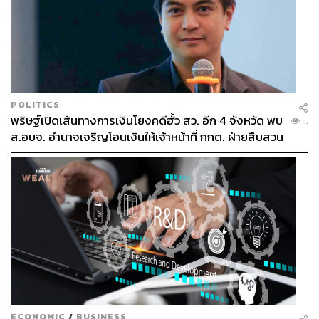
POLITICS
พริษฐ์เปิดเส้นทางการเงินโยงคดีฮั้ว สว. อีก 4 จังหวัด พบ
...
ส.อบจ. อำนาจเจริญโอนเงินให้เจ้าหน้าที่ กกต. ฝ่ายสืบสวน
ECONOMIC
/
BUSINESS