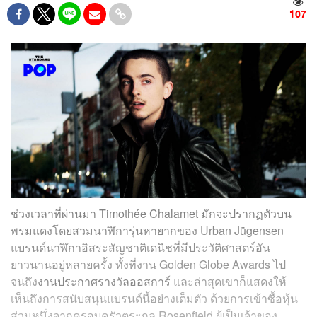
107
ช่วงเวลาที่ผ่านมา Timothée Chalamet มักจะปรากฏตัวบน
พรมแดงโดยสวมนาฬิการุ่นหายากของ Urban Jügensen
แบรนด์นาฬิกาอิสระสัญชาติเดนิชที่มีประวัติศาสตร์อัน
ยาวนานอยู่หลายครั้ง ทั้งที่งาน Golden Globe Awards ไป
จนถึง
งานประกาศรางวัลออสการ์
และล่าสุดเขาก็แสดงให้
เห็นถึงการสนับสนุนแบรนด์นี้อย่างเต็มตัว ด้วยการเข้าซื้อหุ้น
ส่วนหนึ่งจากครอบครัวตระกูล Rosenfield ผู้เป็นเจ้าของ