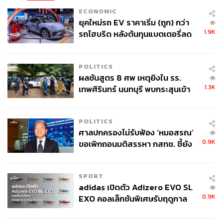
ECONOMIC
ยุคใหม่รถ EV ราคาเริ่ม (ถูก) กว่า
1.9K
รถไฮบริด หลังต้นทุนแบตเตอรี่ลด
ลง - จีนแห่บุกตลาดเกิดใหม่
POLITICS
ผลชันสูตร 8 ศพ เหตุยิงใน รร.
1.3K
เทพศิรินทร์ นนทบุรี พบกระสุนเข้า
จุดสำคัญ ‘ศีรษะ-หน้าอก’ ครูถูกยิง
4 นัด จากระยะไกล
POLITICS
ศาลปกครองไม่รับฟ้อง ‘หมอสรณ’
0.9K
ขอเพิกถอนมติสรรหา กสทช. ชี้ยัง
ไม่ใช่ผู้เดือดร้อนเสียหาย
SPORT
adidas เปิดตัว Adizero EVO SL
0.9K
EXO คอลเล็กชันพิเศษรับฤดูกาล
College Football