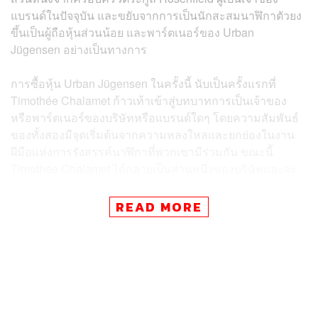
แบรนด์ในปัจจุบัน และขยับจากการเป็นนักสะสมนาฬิกาตัวยง
ขึ้นเป็นผู้ถือหุ้นส่วนน้อย และพาร์ตเนอร์ของ Urban
Jügensen อย่างเป็นทางการ
การซื้อหุ้น Urban Jügensen ในครั้งนี้ นับเป็นครั้งแรกที่
Timothée Chalamet ก้าวเท้าเข้าสู่บทบาทการเป็นเจ้าของ
หรือพาร์ตเนอร์ของบริษัทหรือแบรนด์ใดๆ โดยความสัมพันธ์
ของทั้งสองมีจุดเริ่มต้นจากความหลงใหลและยกย่องในงาน
ฝีมือแห่งการรังสรรค์นาฬิกาที่พวกเขามีร่วมกัน ขณะนี้
Timothée Chalamet ได้กลายเป็นส่วนหนึ่งของบริษัทและจะ
มีบทบาทในการให้คำแนะนำด้านครีเอทีฟ พร้อมด้วยกลุ่มนัก
ลงทุนเชิงกลยุทธ์จากภายนอกที่เคยร่วมงานกับช่างทำนาฬิกา
READ MORE
ระดับตำนานของแบรนด์อย่าง Kari Voutilainen และตระกูล
Rosenfield ในการเปิดตัวแบรนด์ครั้งใหม่มาแล้วในปี 2025
ผู้ที่ทำให้ Timothée Chalamet เริ่มมีความสนใจในศิลปะการ
ทำนาฬิกาคือผู้กำกับที่เขาชื่นชมคนหนึ่ง ซึ่งทำให้เขามอง
ว่าการทำนาฬิกากับการสร้างภาพยนตร์ล้วนเป็นงานฝีมือที่