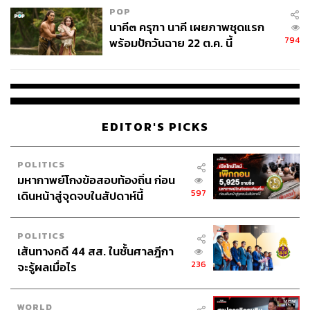
POP
นาคี๓ ครุฑา นาคี เผยภาพชุดแรก
794
พร้อมปักวันฉาย 22 ต.ค. นี้
EDITOR'S PICKS
POLITICS
มหากาพย์โกงข้อสอบท้องถิ่น ก่อน
597
เดินหน้าสู่จุดจบในสัปดาห์นี้
POLITICS
เส้นทางคดี 44 สส. ในชั้นศาลฎีกา
236
จะรู้ผลเมื่อไร
WORLD