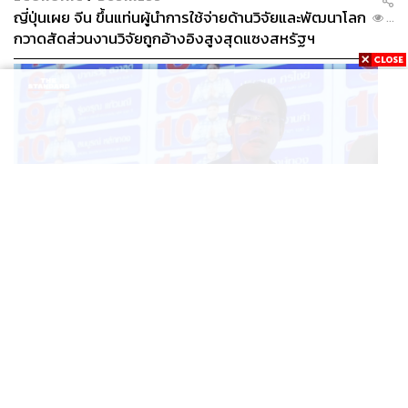
ญี่ปุ่นเผย จีน ขึ้นแท่นผู้นำการใช้จ่ายด้านวิจัยและพัฒนาโลก
...
กวาดสัดส่วนงานวิจัยถูกอ้างอิงสูงสุดแซงสหรัฐฯ
POLITICS
iLaw เปิดจักรวาลอำนาจเจริญ โยงเครือข่ายผู้สมัคร สว.
...
พร้อมตั้งข้อสังเกตลงสมัครตรงคุณสมบัติหรือไม่