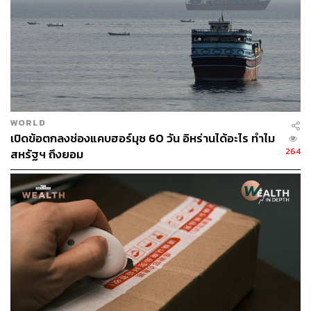
WORLD
เปิดข้อตกลงช่องแคบฮอร์มุซ 60 วัน อิหร่านได้อะไร ทำไม
264
สหรัฐฯ ถึงยอม
ภาพประกอบ
:
นิสากร ฤทธาภัย
อ้างอิง:
https://time.com/7200212/person-of-the-year-2024-do
nald-trump/
https://time.com/7200122/person-of-the-year-2024-sh
ortlist/
TAGS:
Donald Trump
Person of the Year
นิตยสาร Time