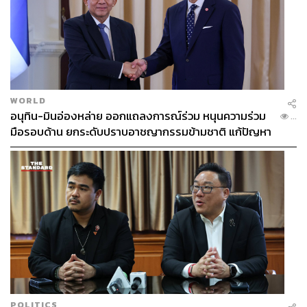
WORLD
อนุทิน-มินอ่องหล่าย ออกแถลงการณ์ร่วม หนุนความร่วม
...
มือรอบด้าน ยกระดับปราบอาชญากรรมข้ามชาติ แก้ปัญหา
หมอกควัน-มลพิษทางน้ำ
POLITICS