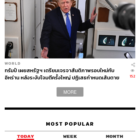
WORLD
ทรัมป์ เผยสหรัฐฯ เตรียมเจรจาสันติภาพรอบใหม่กับ
152
อิหร่าน หลังระงับโจมตีครั้งใหญ่ ปฏิเสธกำหนดเส้นตาย
บรรลุข้อตกลง
MORE
MOST POPULAR
TODAY
WEEK
MONTH