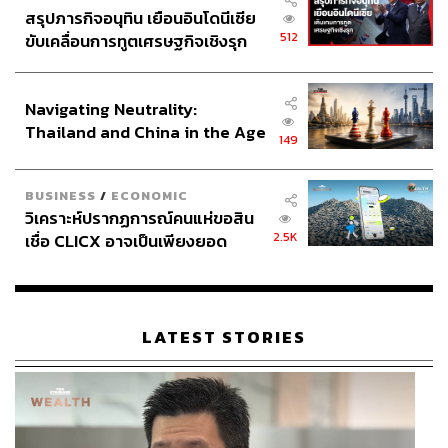
สรุปภารกิจอนุทิน เยือนอินโดนีเซีย
512
ขับเคลื่อนการทูตเศรษฐกิจเชิงรุก
ประกาศหุ้นส่วนยุทธศาสตร์ไทย –
อินโดนีเซีย
Navigating Neutrality:
Thailand and China in the Age
149
of a New Global Order
BUSINESS
/
ECONOMIC
วิเคราะห์ปรากฏการณ์คนแห่ขอสิน
2.5K
เชื่อ CLICX อาจเป็นเพียงยอด
ภูเขาน้ำแข็ง ของปัญหาหนี้ครัว
เรือนไทยที่ถูกซุกไว้
LATEST STORIES