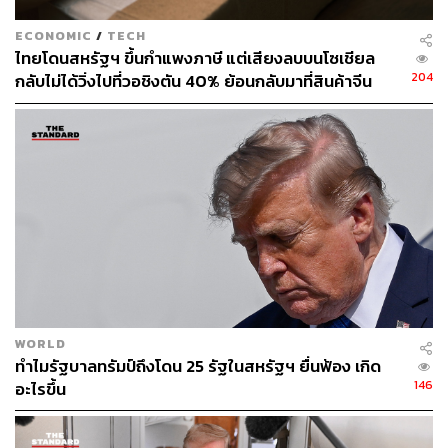
ECONOMIC
/
TECH
ไทยโดนสหรัฐฯ ขึ้นกำแพงภาษี แต่เสียงลบบนโซเชียล
204
กลับไม่ได้วิ่งไปที่วอชิงตัน 40% ย้อนกลับมาที่สินค้าจีน
ราคาถูกที่ทะลักจน SME ไทยสู้ไม่ไหว
445
ABOUT THE AUTHOR
ณรงค์กร มโนจันทร์เพ็ญ
Content Creator กองบรรณาธิการข่าว THE
STANDARD
WORLD
ทำไมรัฐบาลทรัมป์ถึงโดน 25 รัฐในสหรัฐฯ ยื่นฟ้อง เกิด
146
อะไรขึ้น