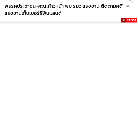
พรรคประชาชน-คณะก้าวหน้า พบ รมว.แรงงาน ติดตามคดี
...
แรงงานเก็บเบอร์รีฟินแลนด์
News
Wealth
Pop
Podcast
Video
Now
Opinion
Careers
Events
Privacy
About
Contact
Policy
FOR
ADVERTISING
MEMBERSHIP