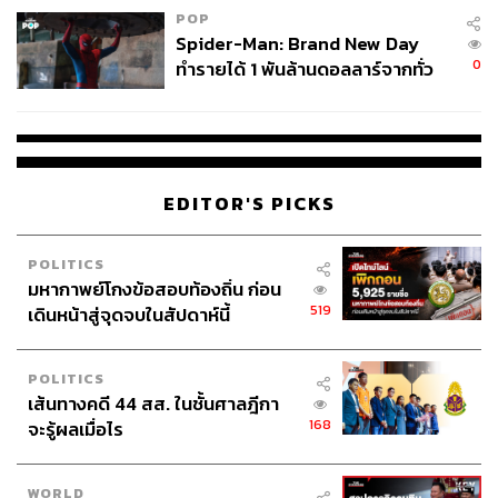
POP
Spider-Man: Brand New Day
0
ทำรายได้ 1 พันล้านดอลลาร์จากทั่ว
โลกภายใน 6 วัน
EDITOR'S PICKS
POLITICS
มหากาพย์โกงข้อสอบท้องถิ่น ก่อน
519
เดินหน้าสู่จุดจบในสัปดาห์นี้
POLITICS
เส้นทางคดี 44 สส. ในชั้นศาลฎีกา
168
จะรู้ผลเมื่อไร
WORLD