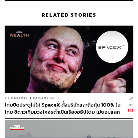
เศรษฐีและ CEO ของ Meta
RELATED STORIES
แล้วคุณล่ะ คุณคิดว่า Person of the Year ของคุณประจำปีนี้
คือใคร?
ECONOMIC
/
BUSINESS
ไทยปิดประตูไม่ให้ SpaceX ตั้งบริษัทและถือหุ้น 100% ใน
143
ไทย ชี้ดาวเทียมวงโคจรต่ำเป็นเรื่องอธิปไตย ไม่ยอมแลก
ในโต๊ะเจรจาการค้า