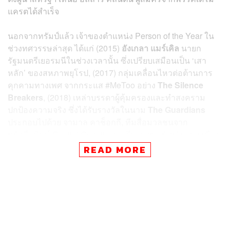
แครตได้สำเร็จ
นอกจากทรัมป์แล้ว เจ้าของตำแหน่ง Person of the Year ใน
ช่วงทศวรรษล่าสุด ได้แก่ (2015)
อังเกลา แมร์เคิล
นายก
รัฐมนตรีเยอรมนีในช่วงเวลานั้น ซึ่งเปรียบเสมือนเป็น ‘เสา
หลัก’ ของสหภาพยุโรป, (2017) กลุ่มเคลื่อนไหวต่อต้านการ
คุกคามทางเพศ จากกระแส #MeToo อย่าง
The Silence
Breakers
, (2018) เหล่าบรรดาผู้คุ้มครองและทำสงคราม
ปกป้องความจริง ซึ่งได้รับรางวัลในนาม
The Guardians
ประกอบไปด้วย จามาล คาช็อกกี, ทีมสื่อมวลชนจาก
หนังสือพิมพ์ Capital Gazette, มาเรีย เรสซา นักข่าวการเมือง
ของฟิลิปปินส์, วา โลน และ โจ่ ซออู นักข่าว Reuters ชาวเมีย
READ MORE
นมา ที่ถูกศาลตัดสินจำคุกนานถึง 7 ปี โทษฐานฝ่าฝืนและเปิด
เผยความลับทางราชการ หลังพยายามสืบหาและตีแผ่ความ
จริงเกี่ยวกับการเสียชีวิตของชาวโรฮิงญา
(2019)
เกรตา ธันเบิร์ก
นักเคลื่อนไหวด้านสิ่งแวดล้อมและ
การเปลี่ยนแปลงสภาพภูมิอากาศโลกชาวสวีเดน, (2020)
โจ