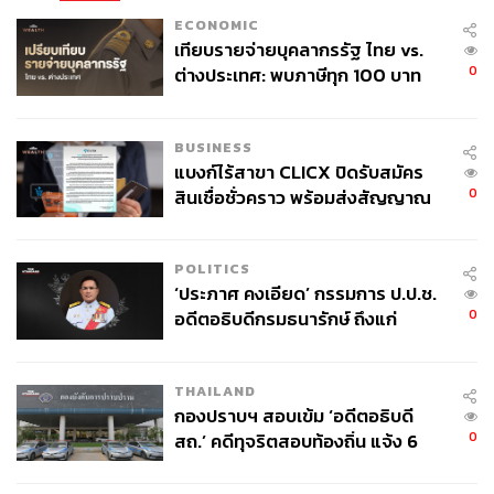
ECONOMIC
เทียบรายจ่ายบุคลากรรัฐ ไทย vs.
0
ต่างประเทศ: พบภาษีทุก 100 บาท
ของคนไทยใช้ไปกับข้าราชการเฉียด
40 บาท
BUSINESS
แบงก์ไร้สาขา CLICX ปิดรับสมัคร
0
สินเชื่อชั่วคราว พร้อมส่งสัญญาณ
เตือนกลุ่มกู้เงินผิดวัตถุประสงค์-ให้
ข้อมูลเท็จ เตรียมดำเนินคดีเด็ดขาด
POLITICS
‘ประภาศ คงเอียด’ กรรมการ ป.ป.ช.
0
อดีตอธิบดีกรมธนารักษ์ ถึงแก่
อนิจกรรม
THAILAND
กองปราบฯ สอบเข้ม ‘อดีตอธิบดี
0
สถ.’ คดีทุจริตสอบท้องถิ่น แจ้ง 6
ข้อหาหนัก จ่อชง ป.ป.ช. 12 ส.ค. นี้