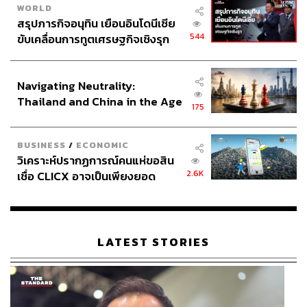
WORLD
สรุปภารกิจอนุทิน เยือนอินโดนีเซีย
544
ขับเคลื่อนการทูตเศรษฐกิจเชิงรุก
ประกาศหุ้นส่วนยุทธศาสตร์ไทย –
อินโดนีเซีย
Navigating Neutrality:
Thailand and China in the Age
175
of a New Global Order
BUSINESS
/
ECONOMIC
วิเคราะห์ปรากฏการณ์คนแห่ขอสิน
2.6K
เชื่อ CLICX อาจเป็นเพียงยอด
ภูเขาน้ำแข็ง ของปัญหาหนี้ครัว
เรือนไทยที่ถูกซุกไว้
LATEST STORIES