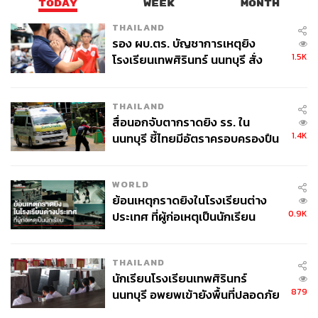
TODAY
WEEK
MONTH
THAILAND
รอง ผบ.ตร. บัญชาการเหตุยิง
1.5K
โรงเรียนเทพศิรินทร์ นนทบุรี สั่ง
ค้นหา 2 รอบยืนยันไร้คนติดค้าง พบ
ศพปู่-ย่าที่บ้านพักผู้ก่อเหตุ
THAILAND
สื่อนอกจับตากราดยิง รร. ใน
1.4K
นนทบุรี ชี้ไทยมีอัตราครอบครองปืน
สูงในระดับต้นของภูมิภาค
WORLD
ย้อนเหตุกราดยิงในโรงเรียนต่าง
0.9K
ประเทศ ที่ผู้ก่อเหตุเป็นนักเรียน
THAILAND
นักเรียนโรงเรียนเทพศิรินทร์
879
นนทบุรี อพยพเข้ายังพื้นที่ปลอดภัย
ชั่วคราว หลังเหตุใช้อาวุธปืนภายใน