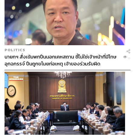
POLITICS
นายกฯ สั่งเข้มพกปืนนอกเคหสถาน ชี้ไม่ใช่เจ้าหน้าที่มีโทษ
...
อุกฉกรรจ์ ปืนถูกขโมยก่อเหตุ เจ้าของร่วมรับผิด