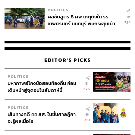
โรงเรียนคลี่คลาย
POLITICS
ผลชันสูตร 8 ศพ เหตุยิงใน รร.
734
เทพศิรินทร์ นนทบุรี พบกระสุนเข้า
จุดสำคัญ ‘ศีรษะ-หน้าอก’ ครูถูกยิง
4 นัด จากระยะไกล
EDITOR'S PICKS
POLITICS
มหากาพย์โกงข้อสอบท้องถิ่น ก่อน
575
เดินหน้าสู่จุดจบในสัปดาห์นี้
POLITICS
เส้นทางคดี 44 สส. ในชั้นศาลฎีกา
210
จะรู้ผลเมื่อไร