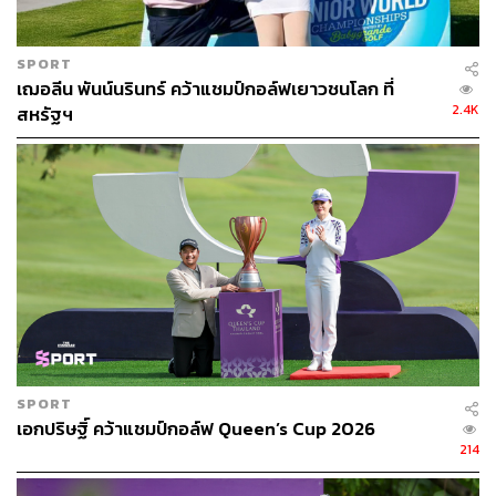
SPORT
เฌอลีน พันน์นรินทร์ คว้าแชมป์กอล์ฟเยาวชนโลก ที่
2.4K
สหรัฐฯ
SPORT
เอกปริษฐิ์ คว้าแชมป์กอล์ฟ Queen’s Cup 2026
214