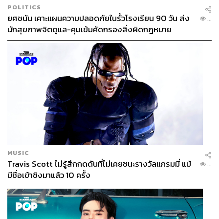
POLITICS
ยศชนัน เคาะแผนความปลอดภัยในรั้วโรงเรียน 90 วัน ส่ง
...
นักสุขภาพจิตดูแล-คุมเข้มคัดกรองสิ่งผิดกฎหมาย
MUSIC
Travis Scott ไม่รู้สึกกดดันที่ไม่เคยชนะรางวัลแกรมมี่ แม้
...
มีชื่อเข้าชิงมาแล้ว 10 ครั้ง