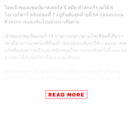
โดยเจ้าของแชมป์มาสเตอร์ส 5 สมัย ทำสกอร์รวมได้ 6
โอเวอร์พาร์ หลังหลุมที่ 7 อยู่อันดับสุดท้ายที่ 54 ก่อนจะถอน
ตัวจากการแข่งขันไปอย่างน่าเสียดาย
เจ้าของแชมป์เมเจอร์ 15 รายการกล่าวผ่านโซเชียลมีเดียว่า
เขามีอาการบาดเจ็บที่ส้นเท้า ขอบคุณแฟนๆ กีฬา เดอะมาสเต
อร์สที่มอบความรักและสนับสนุนในการแข่งขันครั้งนี้ และขอ
อวยพรให้กับนักกีฬาที่ยังลงแข่งขันต่อ
สำหรับรายการนี้ ไทเกอร์สร้างสถิติผ่านการตัดตัวครึ่งทาง
ของรายการเป็นครั้งที่ 23 ติดต่อกัน ครองสถิติร่วมกับ แกรี
เพลเยอร์ และ
เฟรด คัปเปิลส์
READ MORE
โดยกอล์ฟมาสเตอร์ส ทัวร์นาเมนต์ 2023 ซึ่งเดิมทีมี
กำหนดการต้องจบการแข่งขันในวันนี้ แต่พายุฝนที่ถล่มอย่าง
หนัก ทำให้การแข่งขันดำเนินมาถึงเพียงรอบ 3 เท่านั้น และ
อาจทำให้ได้เห็นการแข่งขันมาสเตอร์สลงแข่งขันถึงวันจันทร์
เป็นครั้งแรกนับตั้งแต่ปี 1983