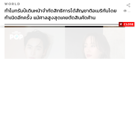
WORLD
ทำไมทรัมป์เดินหน้าจำกัดสิทธิการได้สัญชาติอเมริกันโดย
...
กำเนิดอีกครั้ง แม้ศาลสูงสุดเคยตัดสินคัดค้าน
ENTERTAINMENT
เก้า นพเก้า และ พาย รินรดา เตรียมร่วมงานกันใน ‘รสกาล
...
Enchanted Taste In Time’