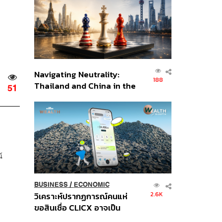
อินโดนีเซีย
Navigating Neutrality:
188
Thailand and China in the
51
Age of a New Global
Order
์
BUSINESS
/
ECONOMIC
2.6K
วิเคราะห์ปรากฏการณ์คนแห่
ขอสินเชื่อ CLICX อาจเป็น
เพียงยอดภูเขาน้ำแข็ง ของ