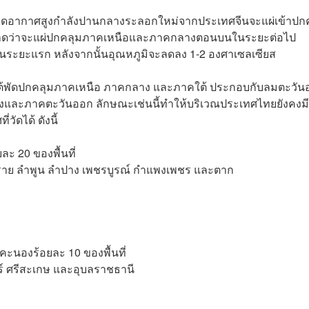
วามกดอากาศสูงกำลังปานกลางระลอกใหม่จากประเทศจีนจะแผ่เข้าปก
คาดว่าจะแผ่ปกคลุมภาคเหนือและภาคกลางตอนบนในระยะต่อไป
ในระยะแรก หลังจากนั้นอุณหภูมิจะลดลง 1-2 องศาเซลเซียส
ต้พัดปกคลุมภาคเหนือ ภาคกลาง และภาคใต้ ประกอบกับลมตะวัน
างและภาคตะวันออก ลักษณะเช่นนี้ทำให้บริเวณประเทศไทยยังคงม
ัดได้ ดังนี้
ะ 20 ของพื้นที่
ยงราย ลำพูน ลำปาง เพชรบูรณ์ กำแพงเพชร และตาก
คะนองร้อยละ 10 ของพื้นที่
ทร์ ศรีสะเกษ และอุบลราชธานี