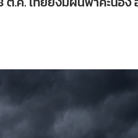
4-8 ต.ค. ไทยยังมีฝนฟ้าคะนอง