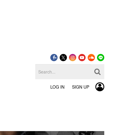
LOG IN
SIGN UP