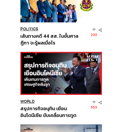
POLITICS
233
เส้นทางคดี 44 สส. ในชั้นศาล
ฎีกา จะรู้ผลเมื่อไร
WORLD
553
สรุปภารกิจอนุทิน เยือน
อินโดนีเซีย ขับเคลื่อนการทูต
เศรษฐกิจเชิงรุก ประกาศหุ้น
ส่วนยุทธศาสตร์ไทย –