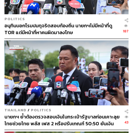
POLITICS
อนุทินบอกโรมปมทุจริตสอบท้องถิ่น นายกฯไม่มีหน้าที่ดู
187
TOR แต่มีหน้าที่หาคนผิดมาลงโทษ
THAILAND
/
POLITICS
นายกฯ ย้ำต้องตรวจสอบเงินในกระเป๋ารัฐบาลก่อนเคาะลุย
43
ไทยช่วยไทย พลัส เฟส 2 หรือปรับเกณฑ์ 50:50 ยันเงิน
คงคลังรัฐบาลแข็งแรง