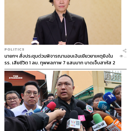
POLITICS
นายกฯ สั่งประชุมด่วนพิจารณามอบเงินเยียวยาเหตุยิงใน
...
รร. เสียชีวิต 1 ลบ. ทุพพลภาพ 7 แสนบาท บาดเจ็บสาหัส 2
แสนบาท บาดเจ็บเล็กน้อย 1 แสนบาท