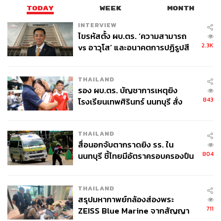
TODAY
WEEK
MONTH
INTERVIEW
ไขรหัสตั้ง ผบ.ตร. ‘ความสามารถ
2.3K
vs อาวุโส’ และอนาคตการปฏิรูปสี
กากี กับ พล.ต.อ. เอก อังสนานนท์
THAILAND
รอง ผบ.ตร. บัญชาการเหตุยิง
843
โรงเรียนเทพศิรินทร์ นนทบุรี สั่ง
ค้นหา 2 รอบยืนยันไร้คนติดค้าง พบ
ศพปู่-ย่าที่บ้านพักผู้ก่อเหตุ
THAILAND
สื่อนอกจับตากราดยิง รร. ใน
804
นนทบุรี ชี้ไทยมีอัตราครอบครองปืน
สูงในระดับต้นของภูมิภาค
THAILAND
สรุปมหากาพย์กล้องส่องพระ
711
ZEISS Blue Marine จากสัญญา