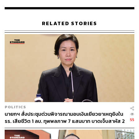
เดิม ส่วนอื่นก็ต้องแล้วแต่ เราก้าวก่ายกันไม่ได้ จริงๆ ก็ไม่ควร
ก้าวก่ายกัน กฎหมายใครกฎหมายมัน
RELATED STORIES
พิสูจน์อักษร: ลักษณ์นารา พักตร์เพียงจันทร์
TAGS:
กระทรวงสาธารณสุข
อนุทิน ชาญวีรกูล
สารพาราควอต
สารเคมีทางการเกษตร
53
POLITICS
นายกฯ สั่งประชุมด่วนพิจารณามอบเงินเยียวยาเหตุยิงใน
55
รร. เสียชีวิต 1 ลบ. ทุพพลภาพ 7 แสนบาท บาดเจ็บสาหัส 2
ABOUT THE AUTHOR
แสนบาท บาดเจ็บเล็กน้อย 1 แสนบาท
THE STANDARD TEAM