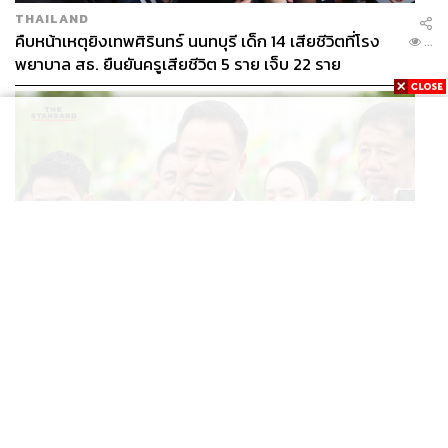
THAILAND
คืบหน้าเหตุยิงเทพศิรินทร์ นนทบุรี เด็ก 14 เสียชีวิตที่โรง
...
พยาบาล สธ. ยืนยันครูเสียชีวิต 5 ราย เจ็บ 22 ราย
POLITICS
อนุทินบอกโรมปมทุจริตสอบท้องถิ่น นายกฯไม่มีหน้าที่ดู
...
TOR แต่มีหน้าที่หาคนผิดมาลงโทษ