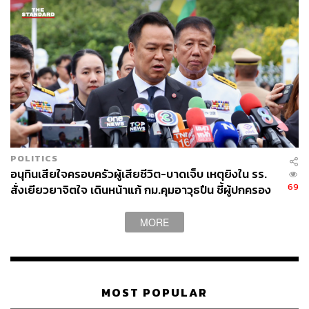
POLITICS
อนุทินเสียใจครอบครัวผู้เสียชีวิต-บาดเจ็บ เหตุยิงใน รร.
69
สั่งเยียวยาจิตใจ เดินหน้าแก้ กม.คุมอาวุธปืน ชี้ผู้ปกครอง
ต้องร่วมรับผิดชอบ
MORE
MOST POPULAR