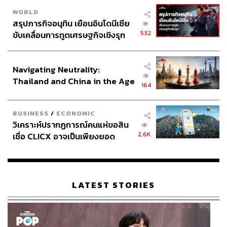
WORLD
สรุปภารกิจอนุทิน เยือนอินโดนีเซีย
532
ขับเคลื่อนการทูตเศรษฐกิจเชิงรุก
ประกาศหุ้นส่วนยุทธศาสตร์ไทย –
อินโดนีเซีย
Navigating Neutrality:
Thailand and China in the Age
164
of a New Global Order
BUSINESS
/
ECONOMIC
วิเคราะห์ปรากฏการณ์คนแห่ขอสิน
2.6K
เชื่อ CLICX อาจเป็นเพียงยอด
ภูเขาน้ำแข็ง ของปัญหาหนี้ครัว
เรือนไทยที่ถูกซุกไว้
LATEST STORIES