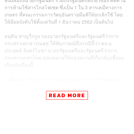
หนังสือถึงนายกรัฐมนตรี รวมถึงรัฐมนตรีที่เกี่ยวข้อง คัดค้าน
การห้ามใช้สารไกลโฟเซต ซึ่งเป็น 1 ใน 3 สารเคมีทางการ
เกษตร ที่คณะกรรมการวัตถุอันตรายมีมติให้ยกเลิกใช้ โดย
ให้มีผลบังคับใช้ตั้งแต่วันที่ 1 ธันวาคม 2562 เป็นต้นไป
อนุทิน ชาญวีรกูล รองนายกรัฐมนตรีและรัฐมนตรีว่าการ
กระทรวงสาธารณสุข ให้สัมภาษณ์ถึงกรณีนี้ว่า พล.อ.
ประยุทธ์ จันทร์โอชา นายกรัฐมนตรีและรัฐมนตรีว่าการ
กระทรวงกลาโหม มอบหมายให้หน่วยงานที่เกี่ยวข้องชี้แจง
เกี่ยวกับเรื่องนี้
อนุทิน กล่าวด้วยว่า จริงๆ แล้วสภาหอการค้าสหรัฐอเมริกา
ลงนามตั้งแต่วันที่ 11 ตุลาคม แต่คณะกรรมการวัตถุอันตราย
มีการประชุมพิจารณาแบนสารเคมีเมื่อวันที่ 22 ตุลาคมที่ผ่าน
READ MORE
มา จึงตั้งข้อสังเกตว่าทำไมมีการออกหนังสือล่วงหน้ามาถึง
11 วัน กรณีนี้ถือว่าเป็นการกดดันหรือไม่
ส่วนที่บอกว่าจะมีปัญหาเรื่องการนำเข้าคงไปว่าเขาไม่ได้
เพราะเขาห่วงเรื่องกระเป๋าเงินของเขา ไม่ได้ห่วงสุขภาพของ