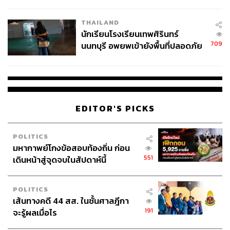
ผลิต 8.3 ล้าน สู่ข้อพิพาท ‘มา
เวลล์ฯ’ ฟ้อง ‘โทน บางแค’ ผิดนัด
THAILAND
จ่ายหนี้-แอบระบุแบรนด์
นักเรียนโรงเรียนเทพศิรินทร์
709
นนทบุรี อพยพเข้ายังพื้นที่ปลอดภัย
ชั่วคราว หลังเหตุใช้อาวุธปืนภายใน
โรงเรียนคลี่คลาย
EDITOR'S PICKS
POLITICS
มหากาพย์โกงข้อสอบท้องถิ่น ก่อน
551
เดินหน้าสู่จุดจบในสัปดาห์นี้
POLITICS
เส้นทางคดี 44 สส. ในชั้นศาลฎีกา
191
จะรู้ผลเมื่อไร